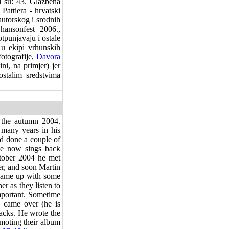
i su: 43. Glazbena
Pattiera - hrvatski
autorskog i srodnih
hansonfest 2006.,
tpunjavaju i ostale
 u ekipi vrhunskih
otografije,
Davora
ni, na primjer) jer
ostalim sredstvima
 the autumn 2004.
 many years in his
d done a couple of
he now sings back
ctober 2004 he met
r, and soon Martin
 came up with some
er as they listen to
mportant. Sometime
 came over (he is
racks. He wrote the
omoting their album