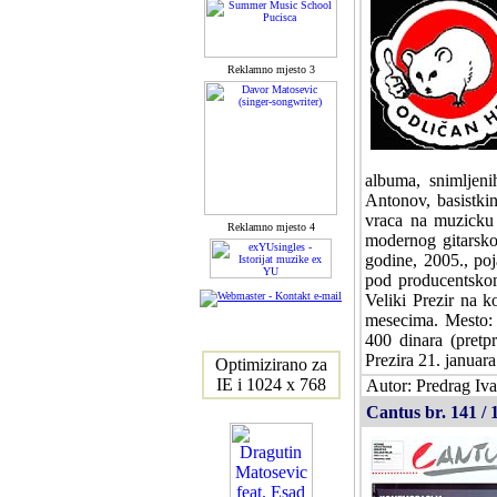
Reklamno mjesto 3
albuma, snimljeni
Antonov, basistki
vraca na muzicku 
Reklamno mjesto 4
modernog gitarsko
godine, 2005., po
pod producentskom
Veliki Prezir na k
mesecima. Mesto: 
400 dinara (pretp
Prezira 21. januar
Optimizirano za
IE i 1024 x 768
Autor: Predrag Iva
Cantus br. 141 / 