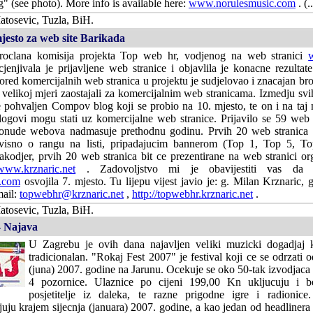
(see photo). More info is available here:
www.norulesmusic.com
. (..
tosevic, Tuzla, BiH.
jesto za web site Barikada
roclana komisija projekta Top web hr, vodjenog na web stranici
cjenjivala je prijavljene web stranice i objavlila je konacne rezulta
ored komercijalnih web stranica u projektu je sudjelovao i znacajan bro
 velikoj mjeri zaostajali za komercijalnim web stranicama. Izmedju s
e pohvaljen Compov blog koji se probio na 10. mjesto, te on i na taj 
logovi mogu stati uz komercijalne web stranice. Prijavilo se 59 web s
onude webova nadmasuje prethodnu godinu. Prvih 20 web stranica b
visno o rangu na listi, pripadajucim bannerom (Top 1, Top 5, To
akodjer, prvih 20 web stranica bit ce prezentirane na web stranici or
www.krznaric.net
. Zadovoljstvo mi je obavijestiti vas da 
.com
osvojila 7. mjesto. Tu lijepu vijest javio je: g. Milan Krznaric,
mail:
topwebhr@krznaric.net
,
http://topwebhr.krznaric.net
.
tosevic, Tuzla, BiH.
- Najava
U Zagrebu je ovih dana najavljen veliki muzicki dogadjaj k
tradicionalan. "Rokaj Fest 2007" je festival koji ce se odrzati o
(juna) 2007. godine na Jarunu. Ocekuje se oko 50-tak izvodjaca k
4 pozornice. Ulaznice po cijeni 199,00 Kn ukljucuju i b
posjetitelje iz daleka, te razne prigodne igre i radionice
juju krajem sijecnja (januara) 2007. godine, a kao jedan od headlinera f