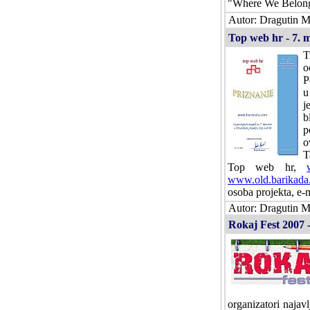
"Where We Belong" 
Autor: Dragutin Ma
Top web hr - 7. m
T
o
P
u
j
b
p
o
T
Top web hr,
www.old.barikada
osoba projekta, e-
Autor: Dragutin Ma
Rokaj Fest 2007 
organizatori najavl