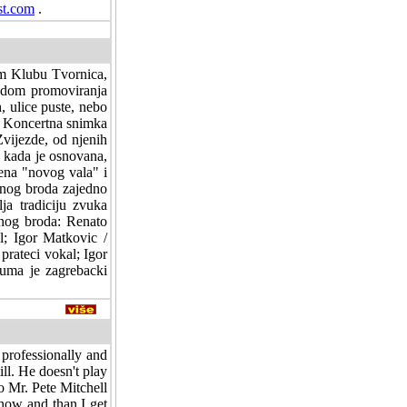
st.com
.
m Klubu Tvornica,
odom promoviranja
, ulice puste, nebo
." Koncertna snimka
Zvijezde, od njenih
, kada je osnovana,
ena "novog vala" i
anog broda zajedno
ja tradiciju zvuka
anog broda: Renato
al; Igor Matkovic /
 prateci vokal; Igor
buma je zagrebacki
 professionally and
ill. He doesn't play
Mr. Pete Mitchell
y now and than I get