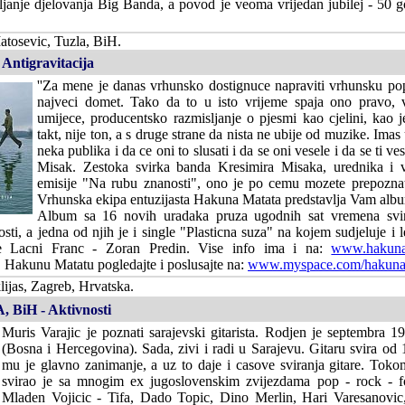
ljanje djelovanja Big Banda, a povod je veoma vrijedan jubilej - 50 
tosevic, Tuzla, BiH.
Antigravitacija
''Za mene je danas vrhunsko dostignuce napraviti vrhunsku pop 
najveci domet. Tako da to u isto vrijeme spaja ono pravo, 
umijece, producentsko razmisljanje o pjesmi kao cjelini, kao je
takt, nije ton, a s druge strane da nista ne ubije od muzike. Imas 
neka publika i da ce oni to slusati i da se oni vesele i da se ti ves
Misak. Zestoka svirka banda Kresimira Misaka, urednika i 
emisije "Na rubu znanosti", ono je po cemu mozete prepozna
Vrhunska ekipa entuzijasta Hakuna Matata predstavlja Vam album
Album sa 16 novih uradaka pruza ugodnih sat vremena svir
sti, a jedna od njih je i single "Plasticna suza" na kojem sudjeluje i
ne Lacni Franc - Zoran Predin. Vise info ima i na:
www.hakunam
 Hakunu Matatu pogledajte i poslusajte na:
www.myspace.com/hakuna
ijas, Zagreb, Hrvatska.
, BiH - Aktivnosti
Muris Varajic je poznati sarajevski gitarista. Rodjen je septembra 1
(Bosna i Hercegovina). Sada, zivi i radi u Sarajevu. Gitaru svira od
mu je glavno zanimanje, a uz to daje i casove sviranja gitare. Toko
svirao je sa mnogim ex jugoslovenskim zvijezdama pop - rock - f
Mladen Vojicic - Tifa, Dado Topic, Dino Merlin, Hari Varesanovic