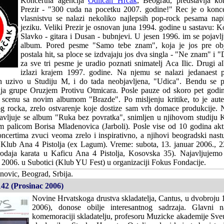
Koncertna agencija
Odlican Hrcak
, Beograd, predstavlja ko
Prezir - "300 cuda na pocetku 2007. godine!" Rec je o konc
vlasnistvu se nalazi nekoliko najlepsih pop-rock pesama na
jeziku. Veliki Prezir je osnovan juna 1994. godine u sastavu: Kol
Slavko - gitara i Dusan - bubnjevi. U jesen 1996. im se pojavlju
album. Pored pesme "Samo tebe znam", koja je jos pre obj
postala hit, sa ploce se izdvajaju jos dva singla - "Ne znam" i 
za sve tri pesme je uradio poznati snimatelj Aca Ilic. Drugi a
izlazi krajem 1997. godine. Na njemu se nalazi jedanaest 
h uzivo u Studiju M, i do tada neobjavljena, "Udica". Bendu se p
nja grupe Oruzjem Protivu Otmicara. Posle pauze od skoro pet godina
scenu sa novim albumom "Brazde". Po misljenju kritike, to je aut
g rocka, zrelo ostvarenje koje dostize sam vrh domace produkcije. Na
javljuje se album "Ruka bez povratka", snimljen u njihovom studiju
 palicom Borisa Mladenovica (Jarboli). Posle vise od 10 godina akt
oncertima zvuci veoma zrelo i inspirativno, a njihovi beogradski nast
Klub Ana 4 Pistolja (ex Lagum). Vreme: subota, 13. januar 2006., 2
rodaja karata u Kaficu Ana 4 Pistolja, Kosovska 35). Najavljujemo
a 2006. u Subotici (Klub YU Fest) u organizaciji Fokus Fondacije.
novic, Beograd, Srbija.
142 (Prosinac 2006)
Novine Hrvatskoga drustva skladatelja, Cantus, u dvobroju 
2006), donose obilje interesantnog sadrzaja. Glavni 
komemoraciji skladatelju, profesoru Muzicke akademije Sveu