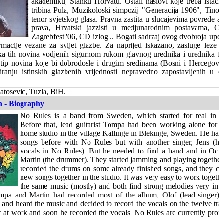
akademiku, Stanku Horvatu. Ostali naslovi koje treba istac
tribina Pula, Muzikoloski simpozij "Generacija 1906", Tino 
tenor svjetskog glasa, Pravna zastita u slucajevima povrede 
prava, Hrvatski jazzisti u medjunarodnim postavama, C
Zagrebfest '06, CD izlog... Bogati sadrzaj ovog dvobroja upo
macije vezane za svijet glazbe. Za naprijed iskazano, zasluge leze
ika tih novina vodjenih sigurnom rukom glavnog urednika i urednika f
 tip novina koje bi dobrodosle i drugim sredinama (Bosni i Hercegovi
ranju istinskih glazbenih vrijednosti nepravedno zapostavljenih u 
tosevic, Tuzla, BiH.
n - Biography
No Rules is a band from Sweden, which started for real in
Before that, lead guitarist Tompa had been working alone for
home studio in the village Kallinge in Blekinge, Sweden. He ha
songs before with No Rules but with another singer, Jens (
vocals in No Rules). But he needed to find a band and in O
Martin (the drummer). They started jamming and playing togethe
recorded the drums on some already finished songs, and they
new songs together in the studio. It was very easy to work togeth
the same music (mostly) and both find strong melodies very i
pa and Martin had recorded most of the album, Olof (lead singer)
and heard the music and decided to record the vocals on the twelve t
lift at work and soon he recorded the vocals. No Rules are currently pr