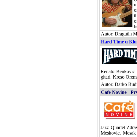
u
o
t
o
h
Autor: Dragutin Ma
Hard Time u Klub
Renato Benkovic (T
gitari, Kreso Orem
Autor: Darko Budn
Cafe Novine - Prv
Jazz Quartet Zdra
Meskovic, Mesak 