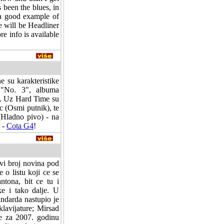
 been the blues, in
 a good example of
e will be Headliner
e info is available
e su karakteristike
 "No. 3", albuma
). Uz Hard Time su
c (Osmi putnik), te
(Hladno pivo) - na
 -
Cota G4
!
rvi broj novina pod
 o listu koji ce se
ntona, bit ce tu i
ike i tako dalje. U
ndarda nastupio je
lavijature; Mirsad
e za 2007. godinu