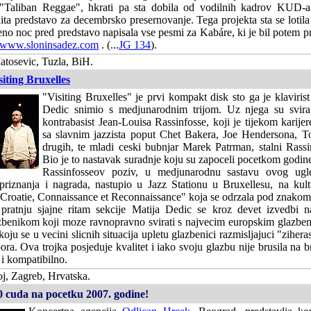
"Taliban Reggae", hkrati pa sta dobila od vodilnih kadrov KUD-a
ta predstavo za decembrsko presernovanje. Tega projekta sta se lotil
 eno noc pred predstavo napisala vse pesmi za Kabáre, ki je bil potem 
www.sloninsadez.com
. (...
JG 134
).
tosevic, Tuzla, BiH.
siting Bruxelles
"Visiting Bruxelles" je prvi kompakt disk sto ga je klavirist 
Dedic snimio s medjunarodnim trijom. Uz njega su sviral
kontrabasist Jean-Louisa Rassinfosse, koji je tijekom karijer
sa slavnim jazzista poput Chet Bakera, Joe Hendersona, T
drugih, te mladi ceski bubnjar Marek Patrman, stalni Rassi
Bio je to nastavak suradnje koju su zapoceli pocetkom godin
Rassinfosseov poziv, u medjunarodnu sastavu ovog ugl
priznanja i nagrada, nastupio u Jazz Stationu u Bruxellesu, na kultu
 Croatie, Connaissance et Reconnaissance" koja se odrzala pod znakom
pratnju sjajne ritam sekcije Matija Dedic se kroz devet izvedbi 
benikom koji moze ravnopravno svirati s najvecim europskim glazben
ju se u vecini slicnih situacija upletu glazbenici razmisljajuci "ziheras
ora. Ova trojka posjeduje kvalitet i iako svoju glazbu nije brusila na 
i kompatibilno.
j, Zagreb, Hrvatska.
00 cuda na pocetku 2007. godine!