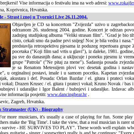
brejkersi! Vise informacija o festivalu ima na web adresi:
www.rokajfe
a, Koprivnica, Hrvatska.
e - Strast i znoj u Tvornici Live 26.11.2004.
Objavljen je CD sa koncertom "Zvijezda" uzivo u zagrebacko
odrzanom 26. studenog 2004. godine. Koncert je odrzan pov
zadnjeg studijskog albuma "Veliki strasan film". "Grad je bio tih
cisto, cekali smo da padne prvi snijeg! Noc je bila vedra i nasa
predstavlja retrospektivu pjesama iz poduzeg repertoara grupe 
pocetaka ("Koji film sad vrtis u glavi"), iz daleke, 1981. godine
pa sve do danasnjih dana; a ukljucuje i poneku pjesmu iz vrem
grupe "Patrola" ("Ne pitaj za mene"). Sadasnja posada zvjezd
je sa Renatom Metessijem plovi vec desetak godina i nastavl
e", u orginalnoj postavi, imale i u samom pocetku. Kapetan zvjezd
njak, akustara i def. Posada: Orlan Bazdar / el. gitara i prateci vok
ci vokal; Drazen Krusec / el. gitara i prateci vokal; Kruno Novak / bas i
ubnjevi i udaraljke i Igor Balent / bubnjevi i udaraljke. Izdavac al
ise informacija posjetiti:
www.dancingbear.hr
.
evic, Zagreb, Hrvatska.
as Stratmaster (UK) - Biography
For more musicians, it's usually a case of playing for fun. Some play
thers make the 'Big Time'. I take the view, that a real musician is rarer st
o survive - HE SURVIVES TO PLAY". These words well explain who 
blues guitarist - singer / songwriter) really is and he continues: "Ever