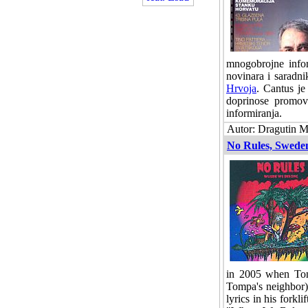
mnogobrojne infor
novinara i saradn
Hrvoja
. Cantus je
doprinose promovi
informiranja.
Autor: Dragutin Ma
No Rules, Swede
in 2005 when Tom
Tompa's neighbor) 
lyrics in his fork