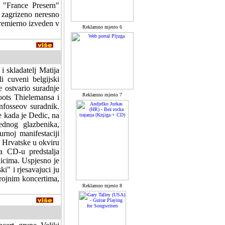
 "France Presern"
a zagrizeno neresno
premierno izveden v
Reklamno mjesto 6
i skladatelj Matija
i cuveni belgijski
e ostvario suradnje
Reklamno mjesto 7
oots Thielemansa i
nfosseov suradnik.
e kada je Dedic, na
ednog glazbenika,
rnoj manifestaciji
 Hrvatske u okviru
na CD-u predstalja
icima. Uspjesno je
ki" i rjesavajuci ju
brojnim koncertima,
Reklamno mjesto 8