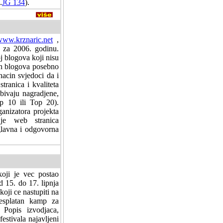
.
JG 134
).
www.krznaric.net
,
te za 2006. godinu.
j blogova koji nisu
vih blogova posebno
nacin svjedoci da i
tranica i kvaliteta
ivaju nagradjene,
p 10 ili Top 20).
ganizatora projekta
je web stranica
 glavna i odgovorna
oji je vec postao
d 15. do 17. lipnja
oji ce nastupiti na
esplatan kamp za
. Popis izvodjaca,
estivala najavljeni