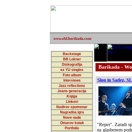
www.old.barikada.com
Backstage
BB Lokner
Diskografija
Barikada - Wo
ex YU singles
Foto album
Slon in Sadez, SL
Interviews
Jazz reflections
Jeans generacija
Knjiga
Linkovi
Nadirov spomenar
Nagradna igra
Nove nade
Omarov kutak
"Reper". Zaradi spl
Portfolio
na glasbenem podro