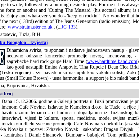
rge to write, followed by a burning desire to play. For me it has always
ne form or another and 'Cutting The Mustard' (his acctual album) is
his. Enjoy and what-ever you do - 'keep on rockin'". No wonder that h
f the next (133rd) edition of The Jeans Generation (radio emission). Mor
ere:
www.stratmaster.co.uk
. (...
JG 133
).
tosevic, Tuzla, BiH.
u Boogaloo - Izvjestaj
Dinamicna svirka, te spontan i nadasve jednostavan nastup - glavn
nedavno odrzane koncertne promocije novog, imenovanog -
zagrebacke hard rock grupe Hard Time (
www.hardtime-band.com
kao gosti nastupili: Emina Arapovic, Tina Rupcic i Dean Clea Brki
esko vrijeme) - svi navedeni su nastupili kao vokalni solisti, Zoki 
us (Small House Brown) - usna harmonika, a support je bio mladi band
a, Koprivnica, Hrvatska.
i broj
Dana 15.12.2006. godine u Galeriji portreta u Tuzli promovisan je p
imenom Cafe Novine. Izdavac je Kameleon d.o.o. iz Tuzle, a rijec je
baviti raznim temama - o ljudima i dogadjajima iz Tuzlanskog ka
interviewi, vijesti iz kulture, sporta, medicine, mode, svijeta muz
muzickom dijelu svecane promocije Cafe Novina sa nekoliko jazz sta
vka Novaka u postavi: Zdravko Novak - saksofon; Dragan Divjak - k
- kontrabas i Damir Sinanovic, Bumbar - bubnjevi. Tom prilikom j