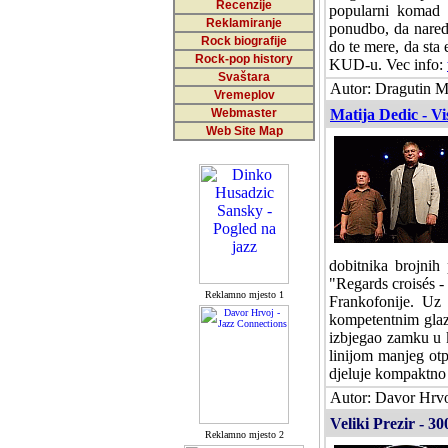
Recenzije
popularni komad 
Reklamiranje
ponudbo, da naredi
Rock biografije
do te mere, da sta
Rock-pop history
KUD-u. Vec info:
Svaštara
Autor: Dragutin Ma
Vremeplov
Webmaster
Matija Dedic - Vi
Web Site Map
dobitnika brojnih 
"Regards croisés -
Reklamno mjesto 1
Frankofonije. Uz 
kompetentnim glaz
izbjegao zamku u ko
linijom manjeg otp
djeluje kompaktno 
Autor: Davor Hrvo
Veliki Prezir - 3
Reklamno mjesto 2