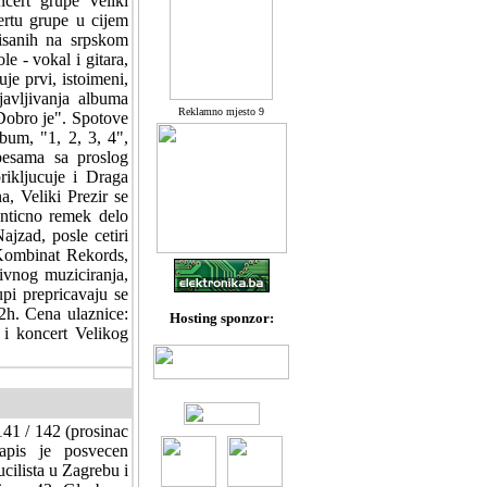
ncert grupe Veliki
ertu grupe u cijem
pisanih na srpskom
e - vokal i gitara,
je prvi, istoimeni,
avljivanja albuma
Reklamno mjesto 9
"Dobro je". Spotove
lbum, "1, 2, 3, 4",
pesama sa proslog
rikljucuje i Draga
, Veliki Prezir se
enticno remek delo
jzad, posle cetiri
 Kombinat Rekords,
ivnog muziciranja,
upi prepricavaju se
2h. Cena ulaznice:
Hosting sponzor:
 i koncert Velikog
141 / 142 (prosinac
napis je posvecen
cilista u Zagrebu i