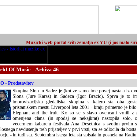
Muzicki web portal svih zemalja ex YU (i jos malo sir
rld Of Music - Arhiva 46
O - Predstavitev
Skupina Slon in Sadez je (kot ze samo ime pove) nastala iz d
Slona (Jure Karas) in Sadeza (Igor Bracic). Sprva je to i
improvizacijska gledaliska skupina s katero sta oba gost
pristaniskem mestu Liverpool leta 2001 - kraju primerno je bilo
Elephant and the fruit. Ko so se s slavo ovencani vrnili z 
omenjena clana (in spodaj se nekajkrat) nastopila solo, 
vecernjem kabareju festivala Ana Desetnica s svojim prvi
osnega navdusenja treh prijateljev v prvi vrsti, sta se odlocila da bost
cju - in tudi sta. Septembra istega leta sta spisala in posnela na Radiu