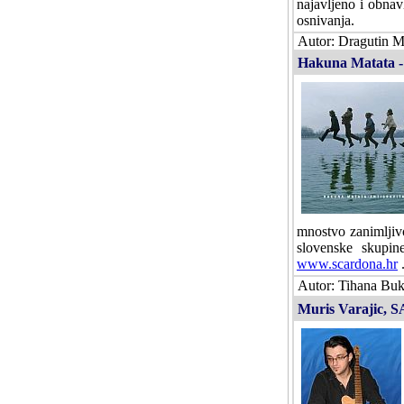
najavljeno i obnav
osnivanja.
Autor: Dragutin Ma
Hakuna Matata - 
mnostvo zanimljivo
slovenske skupi
www.scardona.hr
.
Autor: Tihana Bukl
Muris Varajic, SA