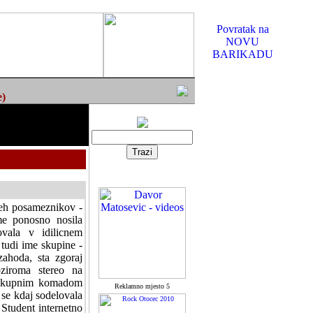
Povratak na
NOVU
BARIKADU
e)
veh posameznikov -
me ponosno nosila
ovala v idilicnem
 tudi ime skupine -
zahoda, sta zgoraj
oziroma stereo na
m skupnim komadom
Reklamno mjesto 5
a se kdaj sodelovala
 Student internetno