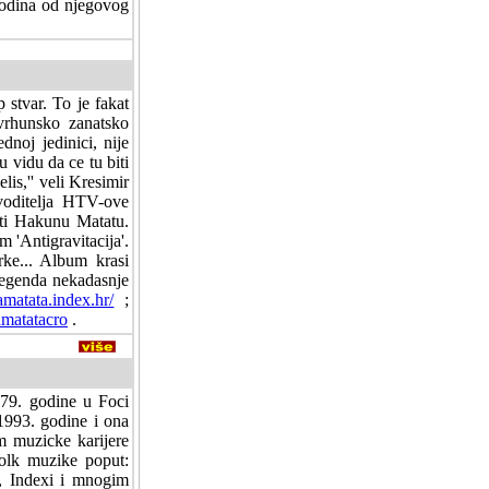
godina od njegovog
stvar. To je fakat
vrhunsko zanatsko
dnoj jedinici, nije
u vidu da ce tu biti
elis,'' veli Kresimir
voditelja HTV-ove
ti Hakunu Matatu.
 'Antigravitacija'.
ke... Album krasi
 legenda nekadasnje
atata.index.hr/
;
matatacro
.
979. godine u Foci
 1993. godine i ona
m muzicke karijere
olk muzike poput:
, Indexi i mnogim