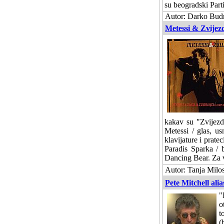
su beogradski Parti
Autor: Darko Budn
Metessi & Zvijezd
kakav su "Zvijezd
Metessi / glas, us
klavijature i prate
Paradis Sparka / b
Dancing Bear. Za v
Autor: Tanja Milos
Pete Mitchell ali
"
o
t
(