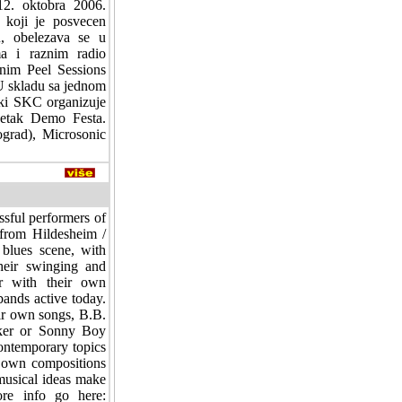
12. oktobra 2006.
 koji je posvecen
u, obelezava se u
ma i raznim radio
nim Peel Sessions
U skladu sa jednom
ski SKC organizuje
ocetak Demo Festa.
ograd), Microsonic
sful performers of
 from Hildesheim /
 blues scene, with
their swinging and
er with their own
bands active today.
eir own songs, B.B.
lker or Sonny Boy
ontemporary topics
ir own compositions
 musical ideas make
re info go here: