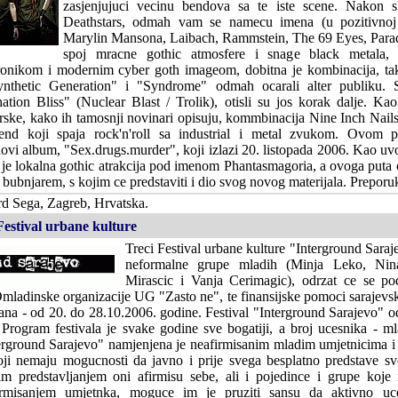
zasjenjujuci vecinu bendova sa te iste scene. Nakon sl
Deathstars, odmah vam se namecu imena (u pozitivnoj 
Marylin Mansona, Laibach, Rammstein, The 69 Eyes, Paradi
spoj mracne gothic atmosfere i snage black metala, 
onikom i modernim cyber goth imageom, dobitna je kombinacija, tak
ynthetic Generation" i "Syndrome" odmah ocarali alter publiku.
tion Bliss" (Nuclear Blast / Trolik), otisli su jos korak dalje. Ka
ske, kako ih tamosnji novinari opisuju, kommbinacija Nine Inch Nails
nd koji spaja rock'n'roll sa industrial i metal zvukom. Ovom 
ovi album, "Sex.drugs.murder", koji izlazi 20. listopada 2006. Kao uv
je lokalna gothic atrakcija pod imenom Phantasmagoria, a ovoga puta cet
 bubnjarem, s kojim ce predstaviti i dio svog novog materijala. Preporuk
d Sega, Zagreb, Hrvatska.
Festival urbane kulture
Treci Festival urbane kulture "Interground Saraje
neformalne grupe mladih (Minja Leko, Nina
Mirascic i Vanja Cerimagic), odrzat ce se po
mladinske organizacije UG "Zasto ne", te finansijske pomoci sarajevs
ana - od 20. do 28.10.2006. godine. Festival "Interground Sarajevo" o
rogram festivala je svake godine sve bogatiji, a broj ucesnika - mla
erground Sarajevo" namjenjena je neafirmisanim mladim umjetnicima i 
ji nemaju mogucnosti da javno i prije svega besplatno predstave svo
jim predstavljanjem oni afirmisu sebe, ali i pojedince i grupe koje 
firmisanjem umjetnka, moguce im je pruziti sansu da aktivno uc