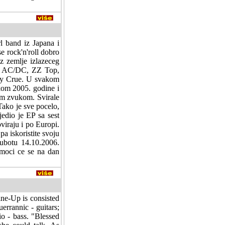
rl band iz Japana i
e rock'n'roll dobro
z zemlje izlazeceg
d, AC/DC, ZZ Top,
ley Crue. U svakom
tkom 2005. godine i
nim zvukom. Svirale
Tako je sve pocelo,
edio je EP sa sest
iraju i po Europi.
pa iskoristite svoju
subotu 14.10.2006.
moci ce se na dan
ne-Up is consisted
errannic - guitars;
o - bass. "Blessed