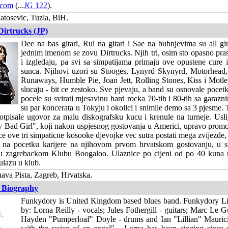
.com
(...
JG 122
).
tosevic, Tuzla, BiH.
Dirtrucks (JP)
Dee na bas gitari, Rui na gitari i Sae na bubnjevima su all gi
jednim imenom se zovu Dirtrucks. Njih tri, osim sto opasno pras
i izgledaju, pa svi sa simpatijama primaju ove opustene cure i
sunca. Njihovi uzori su Stooges, Lynyrd Skynyrd, Motorhea
Runaways, Humble Pie, Joan Jett, Rolling Stones, Kiss i Mot
slucaju - bit ce zestoko. Sve pjevaju, a band su osnovale poce
pocele su svirati mjesavinu hard rocka 70-tih i 80-tih sa garaz
su par koncerata u Tokyju i okolici i snimile demo sa 3 pjesme. 
tpisale ugovor za malu diskografsku kucu i krenule na turneje. Uslij
 Bad Girl", koji nakon uspjesnog gostovanja u Americi, upravo promov
ce ove tri simpaticne kosooke djevojke vec sutra postati mega zvijezde, 
e na pocetku karijere na njihovom prvom hrvatskom gostovanju, u 
 u zagrebackom Klubu Boogaloo. Ulaznice po cijeni od po 40 kuna 
ulazu u klub.
va Pista, Zagreb, Hrvatska.
 Biography
Funkydory is United Kingdom based blues band. Funkydory Li
by: Lorna Reilly - vocals; Jules Fothergill - guitars; Marc Le Gu
Hayden "Pumperloaf" Doyle - drums and Ian "Lillian" Maurici