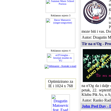
S
m
g
/
Reklamno mjesto 3
n
u
P
moze biti i vas. Do
Autor: Dragutin Ma
Tir na n'Og - Pro
Reklamno mjesto 4
Optimizirano za
na n'Og da i dalje
IE i 1024 x 768
petak, 22. septem
Klubu Pik As, u Ap
Autor: Ranko Rado
John Peel Day - 