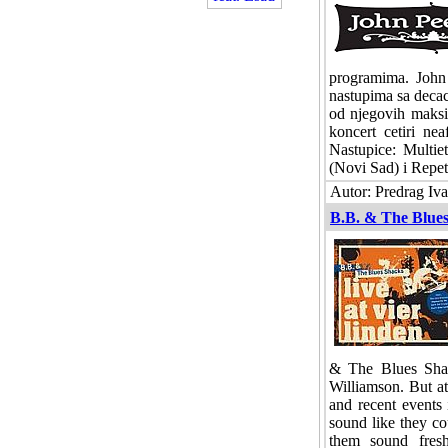
programima. John
nastupima sa deca
od njegovih maksi
koncert cetiri ne
Nastupice: Multie
(Novi Sad) i Repet
Autor: Predrag Iva
B.B. & The Blues
& The Blues Shac
Williamson. But at
and recent events 
sound like they co
them sound fres