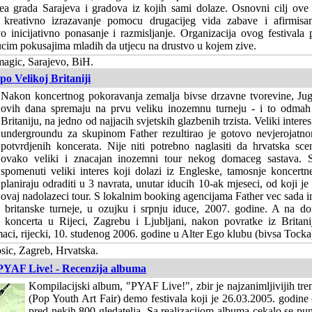
ea grada Sarajeva i gradova iz kojih sami dolaze. Osnovni cilj ove m
 kreativno izrazavanje pomocu drugacijeg vida zabave i afirmisa
o inicijativno ponasanje i razmisljanje. Organizacija ovog festivala p
cim pokusajima mladih da utjecu na drustvo u kojem zive.
agic, Sarajevo, BiH.
po Velikoj Britaniji
Nakon koncertnog pokoravanja zemalja bivse drzavne tvorevine, Jugo
ovih dana spremaju na prvu veliku inozemnu turneju - i to odmah
Britaniju, na jedno od najjacih svjetskih glazbenih trzista. Veliki inter
undergroundu za skupinom Father rezultirao je gotovo nevjerojatn
potvrdjenih koncerata. Nije niti potrebno naglasiti da hrvatska sc
ovako veliki i znacajan inozemni tour nekog domaceg sastava.
spomenuti veliki interes koji dolazi iz Engleske, tamosnje koncertne
planiraju odraditi u 3 navrata, unutar iducih 10-ak mjeseci, od koji j
ovaj nadolazeci tour. S lokalnim booking agencijama Father vec sada im
e britanske turneje, u ozujku i srpnju iduce, 2007. godine. A na d
 koncerta u Rijeci, Zagrebu i Ljubljani, nakon povratke iz Britani
aci, rijecki, 10. studenog 2006. godine u Alter Ego klubu (bivsa Tocka
ic, Zagreb, Hrvatska.
 PYAF Live! - Recenzija albuma
Kompilacijski album, "PYAF Live!", zbir je najzanimljivijih tr
(Pop Youth Art Fair) demo festivala koji je 26.03.2005. godine
pred nekih 800 gledatelja. Sa realizacijom albuma cekalo se pu