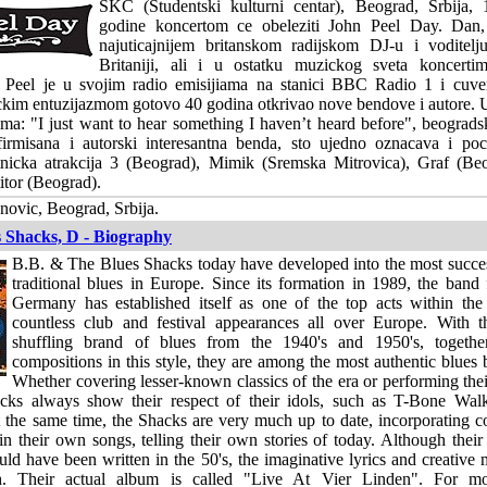
SKC (Studentski kulturni centar), Beograd, Srbija, 
godine koncertom ce obeleziti John Peel Day. Dan,
najuticajnijem britanskom radijskom DJ-u i voditelj
Britaniji, ali i u ostatku muzickog sveta koncerti
 Peel je u svojim radio emisijiama na stanici BBC Radio 1 i cuve
ckim entuzijazmom gotovo 40 godina otkrivao nove bendove i autore. 
ma: "I just want to hear something I haven’t heard before", beograd
afirmisana i autorski interesantna benda, sto ujedno oznacava i p
tnicka atrakcija 3 (Beograd), Mimik (Sremska Mitrovica), Graf (Be
itor (Beograd).
novic, Beograd, Srbija.
 Shacks, D - Biography
B.B. & The Blues Shacks today have developed into the most succes
traditional blues in Europe. Since its formation in 1989, the band
Germany has established itself as one of the top acts within the
countless club and festival appearances all over Europe. With 
shuffling brand of blues from the 1940's and 1950's, togeth
compositions in this style, they are among the most authentic blues 
Whether covering lesser-known classics of the era or performing th
ks always show their respect of their idols, such as T-Bone Wa
 the same time, the Shacks are very much up to date, incorporating c
in their own songs, telling their own stories of today. Although the
uld have been written in the 50's, the imaginative lyrics and creative
h. Their actual album is called "Live At Vier Linden". For mo