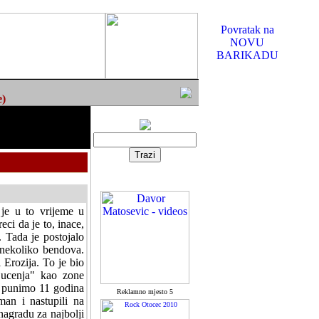
Povratak na
NOVU
BARIKADU
e)
je u to vrijeme u
ci da je to, inace,
 Tada je postojalo
 nekoliko bendova.
 Erozija. To je bio
ljucenja" kao zone
e punimo 11 godina
Reklamno mjesto 5
man i nastupili na
nagradu za najbolji