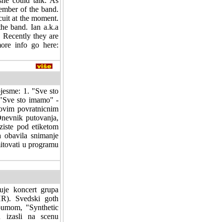
she could talk. As
member of the band.
cuit at the moment.
he band. Ian a.k.a
. Recently they are
more info go here:
pjesme: 1. "Sve sto
 "Sve sto imamo" -
 ovim povratnicnim
Dnevnik putovanja,
ziste pod etiketom
 obavila snimanje
mitovati u programu
uje koncert grupa
R). Svedski goth
lbumom, "Synthetic
u izasli na scenu