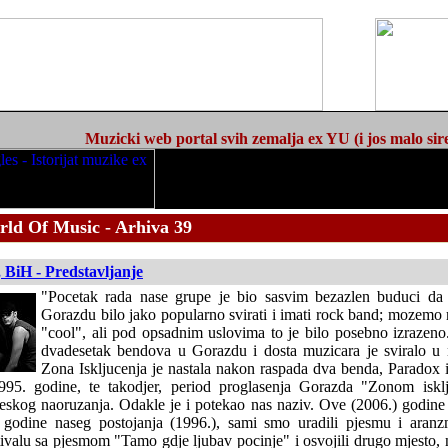
Muzicki web portal svih zemalja ex YU (i jos malo sir
rld Of Music - Arhiva 39
 BiH - Predstavljanje
"Pocetak rada nase grupe je bio sasvim bezazlen buduci da 
Gorazdu bilo jako popularno svirati i imati rock band; mozemo re
"cool", ali pod opsadnim uslovima to je bilo posebno izrazeno.
dvadesetak bendova u Gorazdu i dosta muzicara je sviralo u
Zona Iskljucenja je nastala nakon raspada dva benda, Paradox i
1995. godine, te takodjer, period proglasenja Gorazda "Zonom isk
teskog naoruzanja. Odakle je i potekao nas naziv. Ove (2006.) godin
 godine naseg postojanja (1996.), sami smo uradili pjesmu i aranz
valu sa pjesmom "Tamo gdje ljubav pocinje" i osvojili drugo mjesto, 