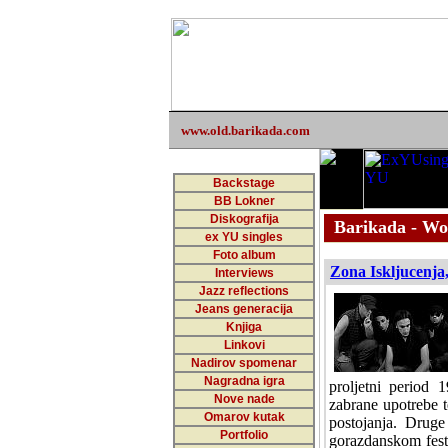
www.old.barikada.com
Backstage
BB Lokner
Diskografija
Barikada - Wo
ex YU singles
Foto album
Zona Iskljucenja,
Interviews
Jazz reflections
Jeans generacija
Knjiga
Linkovi
Nadirov spomenar
Nagradna igra
proljetni period 
Nove nade
zabrane upotrebe 
Omarov kutak
postojanja. Druge
Portfolio
gorazdanskom festi