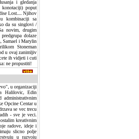
usanja i gledanja
konotaciji) poput
se Lost.... Njihov
u kombinaciji sa
o da su singlovi /
 Sa novim, drugim
o predgrupa dolaze
, Samael i Marylin
prilikom Stoneman
od u ovaj zanimljiv
e ih vidjeti i cuti
a: ne propustiti!
vo", u organizaciji
 Halilovic, Edin
d administrativnim
ke Opcine Centar u
drzava se vec trecu
dih - sve je veci.
ostalim kreativnim
je radove, ideje i
imaju slicno polje
estvuju u razvoju