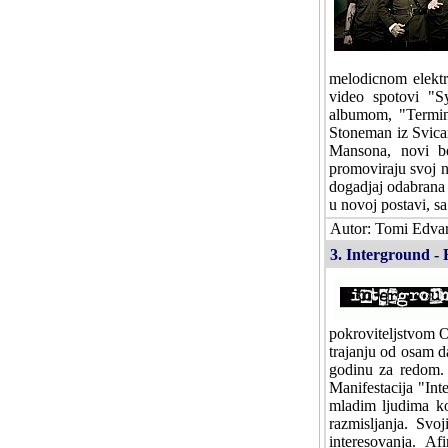
melodicnom elektr
video spotovi "S
albumom, "Termina
Stoneman iz Svicar
Mansona, novi be
promoviraju svoj n
dogadjaj odabrana 
u novoj postavi, sa
Autor: Tomi Edvar
3. Interground - 
pokroviteljstvom O
trajanju od osam d
godinu za redom. P
Manifestacija "Int
mladim ljudima ko
razmisljanja. Svo
interesovanja. A