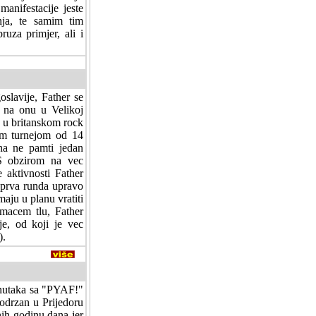
anifestacije jeste
nja, te samim tim
ruza primjer, ali i
slavije, Father se
 na onu u Velikoj
es u britanskom rock
om turnejom od 14
ena ne pamti jedan
 S obzirom na vec
 aktivnosti Father
e prva runda upravo
aju u planu vratiti
omacem tlu, Father
je, od koji je vec
).
enutaka sa "PYAF!"
 odrzan u Prijedoru
nih godinu dana jer