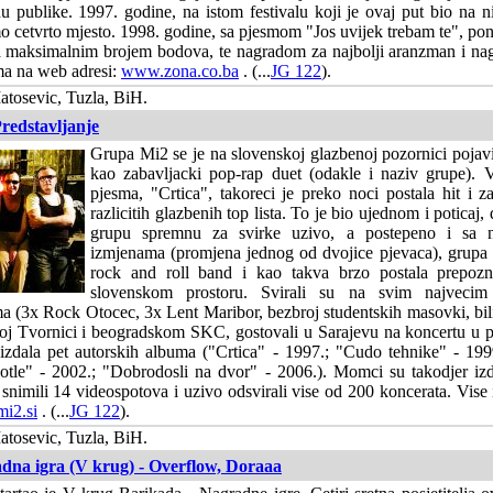
 publike. 1997. godine, na istom festivalu koji je ovaj put bio na n
o cetvrto mjesto. 1998. godine, sa pjesmom "Jos uvijek trebam te", po
sa maksimalnim brojem bodova, te nagradom za najbolji aranzman i nag
ma na web adresi:
www.zona.co.ba
. (...
JG 122
).
tosevic, Tuzla, BiH.
Predstavljanje
Grupa Mi2 se je na slovenskoj glazbenoj pozornici pojavi
kao zabavljacki pop-rap duet (odakle i naziv grupe). 
pjesma, "Crtica", takoreci je preko noci postala hit i 
razlicitih glazbenih top lista. To je bio ujednom i poticaj, 
grupu spremnu za svirke uzivo, a postepeno i sa 
izmjenama (promjena jednog od dvojice pjevaca), grupa s
rock and roll band i kao takva brzo postala prepozna
slovenskom prostoru. Svirali su na svim najvecim
ama (3x Rock Otocec, 3x Lent Maribor, bezbroj studentskih masovki, bil
oj Tvornici i beogradskom SKC, gostovali u Sarajevu na koncertu u 
izdala pet autorskih albuma ("Crtica" - 1997.; "Cudo tehnike" - 199
otle" - 2002.; "Dobrodosli na dvor" - 2006.). Momci su takodjer izda
, snimili 14 videospotova i uzivo odsvirali vise od 200 koncerata. Vise
i2.si
. (...
JG 122
).
tosevic, Tuzla, BiH.
dna igra (V krug) - Overflow, Doraaa