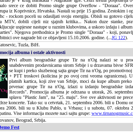
tartao je V krug Barikada - Nagradne igre. Cetiri sretna posjetitelja 
alo srece ce dobiti Promo single grupe Overflow - "Doraaa". Over
rupa iz Koprivnice, Hrvatska. Nastali su prije 15 godina. Zestokim i
 hc - rockom poceli su odasiljati svoju energiju. Obisli su gotovo cijel
a MTV, dobili cijeli niz sjajnih kritika... Nakon duze stanke, p
kljucuje uspjesne nastupe u raznim klubovima, a uskoro izdaju i album
arties". Njegova prethodnica je Promo single "Doraaa" - koji, ponavl
bitnici ove nagrade bit ce objavljeni 15.10.2006. godine. (...
JG 122
).
tosevic, Tuzla, BiH.
mocija albuma i ostale aktivnosti
Prvi album beogradske grupe Tir na n'Og nalazi se u prod
snabdevenim prodavnicama sirom Srbije i u drzavama bivse SF
se kupi i preko sluzbenog sajta grupe Tir na n'Og, po promotivnoj
+ PTT troskovi (kolicina je po ovoj ceni veoma ogranicena). Us
platnih kartica, koji zive van Srbije, moci da kupe album preko
prvenac grupe Tir na n'Og, izlazi u izdanju beogradske iz
Records". Promocija albuma je odrzana u utorak, 26. septembr
splavu "Plastic Jam", na "25. maju". Sve ove aktivnosti ne prec
 drze koncerte. Tako su: u cetvrtak, 21. septembra 2006. bili u Domu o
bra 2006. bili su u Klubu Pablo, u Vrbasu; i u subotu, 07. oktobra 2
atinu. Vise informacija mozete naci sajtu grupe:
www.tirnanogmusic.
vanov, Beograd, Srbija.
Demo Fest