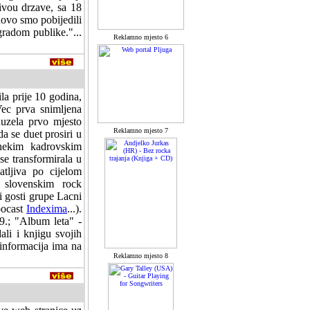
ivou drzave, sa 18
novo smo pobijedili
radom publike."...
Reklamno mjesto 6
la prije 10 godina,
Vec prva snimljena
zauzela prvo mjesto
Reklamno mjesto 7
da se duet prosiri u
nekim kadrovskim
e transformirala u
tljiva po cijelom
 slovenskim rock
i gosti grupe Lacni
pocast
Indexima
...).
9.; "Album leta" -
li i knjigu svojih
 informacija ima na
Reklamno mjesto 8