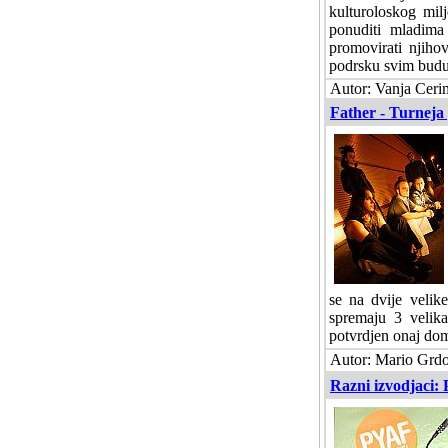
kulturoloskog milj
ponuditi mladima
promovirati njihov
podrsku svim budu
Autor: Vanja Cerim
Father - Turneja 
se na dvije velik
spremaju 3 velika
potvrdjen onaj dom
Autor: Mario Grdos
Razni izvodjaci: