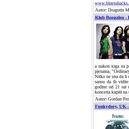
www.bluesshacks
Autor: Dragutin Ma
Klub Boogaloo - 
a nakon toga su po
pjesama, "Ordinary
Nitko ne zna da li 
sansu da ih vidit
godine od 21 sat
koncerta kupiti na 
Autor: Gordan Pena
Funkydory, UK -