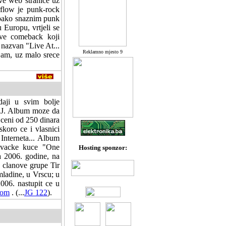
ove web stranice uz
flow je punk-rock
 opako snaznim punk
u Europu, vrtjeli se
rave comeback koji
 nazvan "Live At...
Reklamno mjesto 9
jam, uz malo srece
aji u svim bolje
RJ. Album moze da
 ceni od 250 dinara
koro ce i vlasnici
 Interneta... Album
davacke kuce "One
Hosting sponzor:
a 2006. godine, na
e clanove grupe Tir
mladine, u Vrscu; u
006. nastupit ce u
com
. (...
JG 122
).