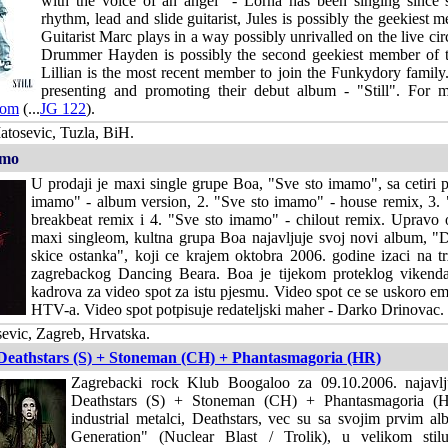
with the voice of an angel" - Lorna has been singing since 
rhythm, lead and slide guitarist, Jules is possibly the geekiest 
Guitarist Marc plays in a way possibly unrivalled on the live cir
Drummer Hayden is possibly the second geekiest member of t
Lillian is the most recent member to join the Funkydory family
presenting and promoting their debut album - "Still". For 
com
(...
JG 122
).
tosevic, Tuzla, BiH.
amo
U prodaji je maxi single grupe Boa, "Sve sto imamo", sa cetiri 
imamo" - album version, 2. "Sve sto imamo" - house remix, 3.
breakbeat remix i 4. "Sve sto imamo" - chilout remix. Upravo
maxi singleom, kultna grupa Boa najavljuje svoj novi album, "
skice ostanka", koji ce krajem oktobra 2006. godine izaci na tr
zagrebackog Dancing Beara. Boa je tijekom proteklog vikenda
kadrova za video spot za istu pjesmu. Video spot ce se uskoro e
HTV-a. Video spot potpisuje redateljski maher - Darko Drinovac.
evic, Zagreb, Hrvatska.
Deathstars (S) + Stoneman (CH) + Phantasmagoria (HR)
Zagrebacki rock Klub Boogaloo za 09.10.2006. najavlj
Deathstars (S) + Stoneman (CH) + Phantasmagoria (H
industrial metalci, Deathstars, vec su sa svojim prvim a
Generation" (Nuclear Blast / Trolik), u velikom stil