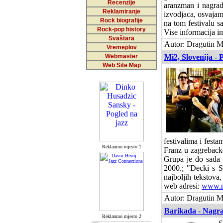
Recenzije
aranzman i nagradu
Reklamiranje
izvodjaca, osvajam
Rock biografije
na tom festivalu 
Rock-pop history
Vise informacija i
Svaštara
Autor: Dragutin Ma
Vremeplov
Webmaster
Mi2, Slovenija - 
Web Site Map
festivalima i fest
Reklamno mjesto 1
Franz u zagreback
Grupa je do sada 
2000.; "Decki s S
najboljih tekstova
web adresi:
www.m
Autor: Dragutin Ma
Barikada - Nagra
Reklamno mjesto 2