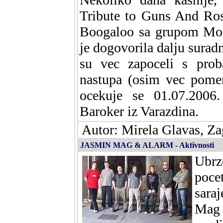
Tribute to Guns And Ro
Boogaloo sa grupom Mom
je dogovorila dalju sura
su vec zapoceli s prob
nastupa (osim vec pome
ocekuje se 01.07.2006
Baroker iz Varazdina.
Autor: Mirela Glavas, Za
JASMIN MAG & ALARM - Aktivnosti
Ubr
poc
sara
Mag 