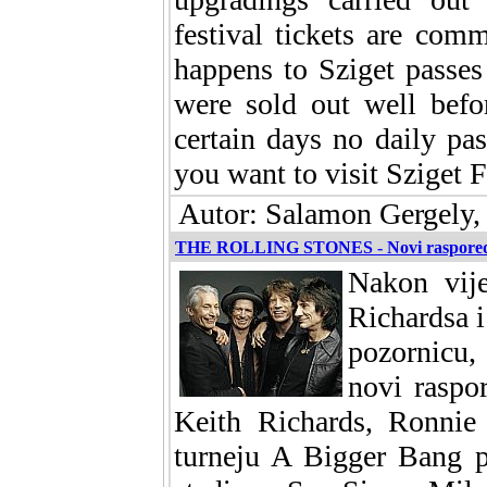
festival tickets are com
happens to Sziget passes 
were sold out well befor
certain days no daily pas
you want to visit Sziget F
Autor: Salamon Gergely,
THE ROLLING STONES - Novi raspored 
Nakon vij
Richardsa 
pozornicu,
novi raspo
Keith Richards, Ronni
turneju A Bigger Bang p