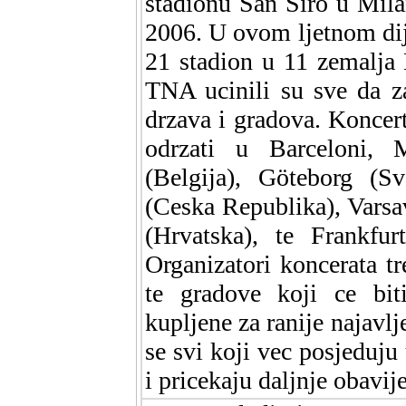
stadionu San Siro u Milanu
2006. U ovom ljetnom dije
21 stadion u 11 zemalja
TNA ucinili su sve da z
drzava i gradova. Koncert
odrzati u Barceloni, M
(Belgija), Göteborg (Sv
(Ceska Republika), Varsa
(Hrvatska), te Frankf
Organizatori koncerata tr
te gradove koji ce bit
kupljene za ranije najavlj
se svi koji vec posjeduju 
i pricekaju daljnje obavije