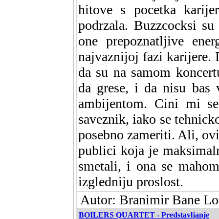
hitove s pocetka karije
podrzala. Buzzcocksi su
one prepoznatljive ener
najvaznijoj fazi karijere.
da su na samom koncertu 
da grese, i da nisu bas
ambijentom. Cini mi se
saveznik, iako se tehnic
posebno zameriti. Ali, ov
publici koja je maksimal
smetali, i ona se mahom
izgledniju proslost.
Autor: Branimir Bane Lok
BOILERS QUARTET - Predstavljanje