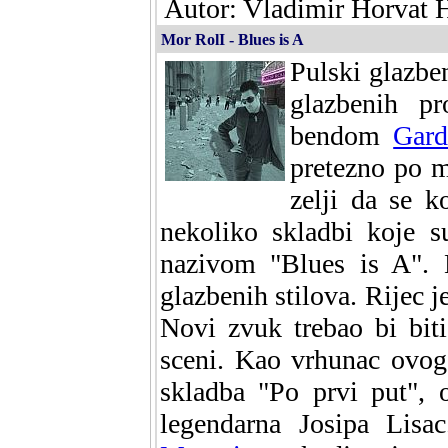
Autor: Vladimir Horvat H
Mor RolI - Blues is A
Pulski glazbe
glazbenih p
bendom
Gard
pretezno po m
zelji da se k
nekoliko skladbi koje 
nazivom "Blues is A". 
glazbenih stilova. Rijec 
Novi zvuk trebao bi bit
sceni. Kao vrhunac ovog 
skladba "Po prvi put", o
legendarna Josipa Lisac