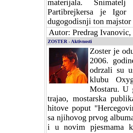
materijala. Snimate
Partibrejkersa je Igor
dugogodisnji ton majstor
Autor: Predrag Ivanovic,
ZOSTER - Aktivnosti
Zoster je od
2006. godin
odrzali su 
klubu Oxy
Mostaru. U g
trajao, mostarska publi
hitove poput "Hercegovin
sa njihovog prvog albuma
i u novim pjesmama ko