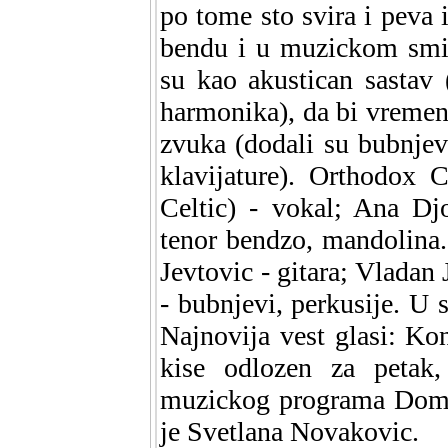
po tome sto svira i peva 
bendu i u muzickom smisl
su kao akustican sastav 
harmonika), da bi vreme
zvuka (dodali su bubnjeve
klavijature). Orthodox 
Celtic) - vokal; Ana Djo
tenor bendzo, mandolina..
Jevtovic - gitara; Vladan
- bubnjevi, perkusije. U s
Najnovija vest glasi: Ko
kise odlozen za petak
muzickog programa Doma 
je Svetlana Novakovic.