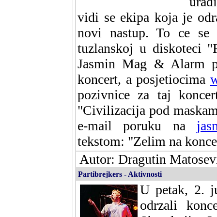
urad
vidi se ekipa koja je odr
novi nastup. To ce se 
tuzlanskoj u diskoteci 
Jasmin Mag & Alarm poz
koncert, a posjetiocima
w
pozivnice za taj konce
"Civilizacija pod maskama"
e-mail poruku na
jas
tekstom: "Zelim na koncer
Autor: Dragutin Matosevi
Partibrejkers - Aktivnosti
U petak, 2. j
odrzali konc