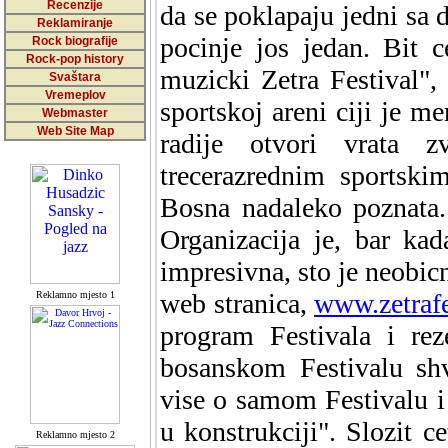
Recenzije
da se poklapaju jedni sa 
Reklamiranje
pocinje jos jedan. Bit 
Rock biografije
Rock-pop history
muzicki Zetra Festival",
Svaštara
Vremeplov
sportskoj areni ciji je m
Webmaster
Web Site Map
radije otvori vrata 
trecerazrednim sportsk
Bosna nadaleko poznata.
Organizacija je, bar ka
impresivna, sto je neobicn
web stranica,
www.zetrafe
Reklamno mjesto 1
program Festivala i rez
bosanskom Festivalu shv
vise o samom Festivalu i o
u konstrukciji". Slozit c
Reklamno mjesto 2