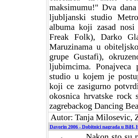
maksimumu!" Dva dana pr
ljubljanski studio Met
albuma koji zasad nosi 
Freak Folk), Darko Gl
Maruzinama u obiteljsko
grupe Gustafi), okruze
ljubimcima. Ponajveca p
studio u kojem je postu
koji ce zasigurno potvrd
okosnica hrvatske rock 
zagrebackog Dancing Bea
Autor: Tanja Milosevic, 
Davorin 2006 - Dobitnici nagrada u BiH,
Nakon sto su n