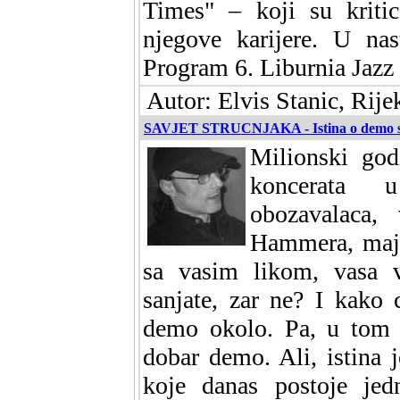
Times" – koji su kritic
njegove karijere. U nas
Program 6. Liburnia Jazz 
Autor: Elvis Stanic, Rije
SAVJET STRUCNJAKA - Istina o demo sn
Milionski godi
koncerata 
obozavalaca,
Hammera, majic
sa vasim likom, vasa v
sanjate, zar ne? I kako 
demo okolo. Pa, u tom 
dobar demo. Ali, istina 
koje danas postoje jed