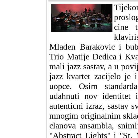
Tijek
proslo
cine t
klavi
Mladen Barakovic i bub
Trio Matije Dedica i Kva
mali jazz sastav, a u povi
jazz kvartet zacijelo je 
uopce. Osim standarda
udahnuti nov identitet 
autenticni izraz, sastav s
mnogim originalnim skla
clanova ansambla, snim
"Abstract Lights" i "St. 