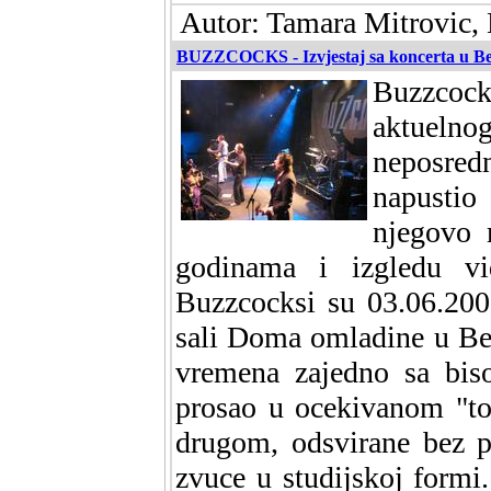
Autor: Tamara Mitrovic, 
BUZZCOCKS - Izvjestaj sa koncerta u B
Buzzcocks
aktuelno
neposred
napustio
njegovo 
godinama i izgledu vi
Buzzcocksi su 03.06.200
sali Doma omladine u Beo
vremena zajedno sa bis
prosao u ocekivanom "to
drugom, odsvirane bez p
zvuce u studijskoj formi.