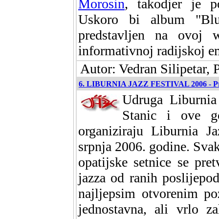
Morosin
, takodjer je 
Uskoro bi album "Blue
predstavljen na ovoj 
informativnoj radijskoj emi
Autor: Vedran Silipetar, 
6. LIBURNIA JAZZ FESTIVAL 2006 - Pre
Udruga Liburnia 
Stanic i ove g
organiziraju Liburnia J
srpnja 2006. godine. Sva
opatijske setnice se pre
jazza od ranih poslijepo
najljepsim otvorenim po
jednostavna, ali vrlo za