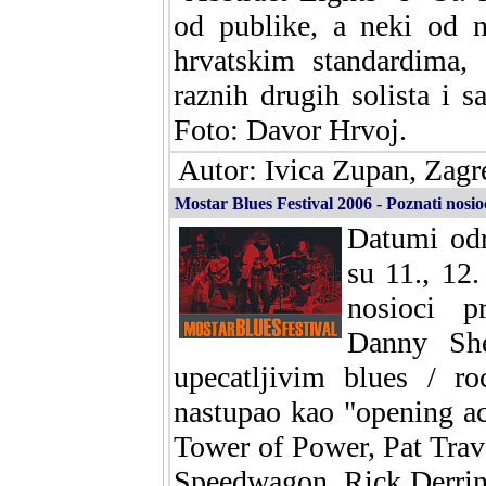
od publike, a neki od n
hrvatskim standardima, 
raznih drugih solista i 
Foto: Davor Hrvoj.
Autor: Ivica Zupan, Zagr
Mostar Blues Festival 2006 - Poznati nosi
Datumi odr
su 11., 12.
nosioci p
Danny She
upecatljivim blues / r
nastupao kao "opening ac
Tower of Power, Pat Trav
Speedwagon, Rick Derri