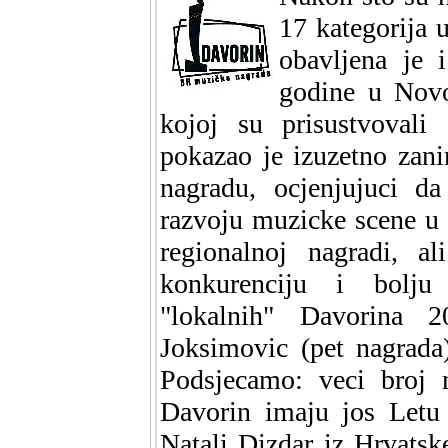
17 kategorija 
obavljena je 
godine u Novo
kojoj su prisustvovali 
pokazao je izuzetno zan
nagradu, ocjenjujuci da
razvoju muzicke scene u 
regionalnoj nagradi, a
konkurenciju i bolju
"lokalnih" Davorina
Joksimovic (pet nagrada
Podsjecamo: veci broj 
Davorin imaju jos Letu 
Natali Dizdar iz Hrvatsk