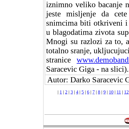
iznimno veliko bacanje 
jeste misljenje da cet
snimcima biti otkriveni i
u blagodatima zivota su
Mnogi su razlozi za to, 
totalno sranje, ukljucujuc
stranice
www.demoband
Saracevic Giga - na slici).
Autor: Darko Saracevic G
|
1
|
2
|
3
|
4
|
5
|
6
|
7
|
8
|
9
|
10
|
11
|
12