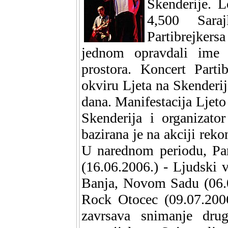
Skenderije. L
4,500 Sara
Partibrejkers
jednom opravdali ime 
prostora. Koncert Parti
okviru Ljeta na Skenderiji
dana. Manifestacija Ljeto 
Skenderija i organizato
bazirana je na akciji rek
U narednom periodu, Par
(16.06.2006.) - Ljudski v
Banja, Novom Sadu (06.0
Rock Otocec (09.07.2006
zavrsava snimanje dru