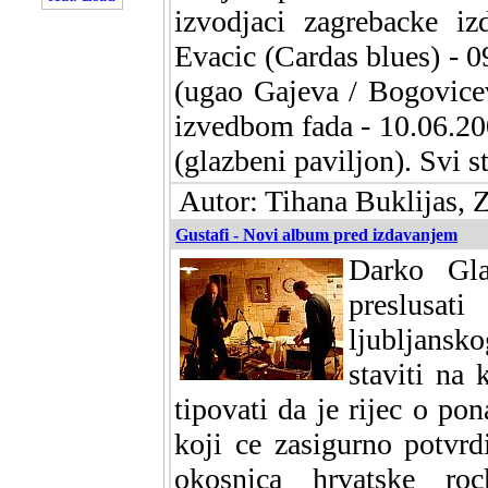
izvodjaci zagrebacke i
Evacic (Cardas blues) - 0
(ugao Gajeva / Bogovice
izvedbom fada - 10.06.200
(glazbeni paviljon). Svi s
Autor: Tihana Buklijas, 
Gustafi - Novi album pred izdavanjem
Darko Gla
preslusat
ljubljansk
staviti na 
tipovati da je rijec o p
koji ce zasigurno potvrd
okosnica hrvatske ro