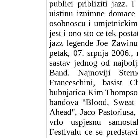
publici pribliziti jazz.
uistinu iznimne domace 
osobnoscu i umjetnickim
jest i ono sto ce tek post
jazz legende Joe Zawinu
petak, 07. srpnja 2006.,
sastav jednog od najbolj
Band. Najnoviji Ster
Franceschini, basist 
bubnjarica Kim Thompson.
bandova "Blood, Sweat 
Ahead", Jaco Pastoriusa,
vrlo uspjesnu samosta
Festivalu ce se predsta