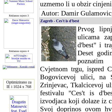
uzmemo li u obzir cinjeni
Autor: Damir Gulamovic,
Reklamno mjesto 3
Zagreb - Ces't is d'best
Prvog lipn
ulicama zap
d'best" i tr
Deset godin
Reklamno mjesto 4
poznatim 
Cvjetnom trgu, ispred C
Bogovicevoj ulici, na 
Optimizirano za
Zrinjevac, Tkalcicevoj 
IE i 1024 x 768
festivalu "Ces't is d'
izvodjaca koji dolaze iz c
Svoj doprinos ovom hva