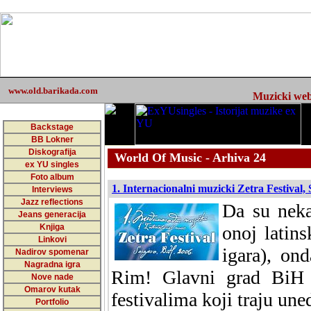
www.old.barikada.com
Muzicki web 
Backstage
BB Lokner
Diskografija
World Of Music - Arhiva 24
ex YU singles
Foto album
1. Internacionalni muzicki Zetra Festival, 
Interviews
Jazz reflections
Da su neka
Jeans generacija
Knjiga
onoj latin
Linkovi
igara), on
Nadirov spomenar
Nagradna igra
Rim! Glavni grad BiH 
Nove nade
Omarov kutak
festivalima koji traju une
Portfolio