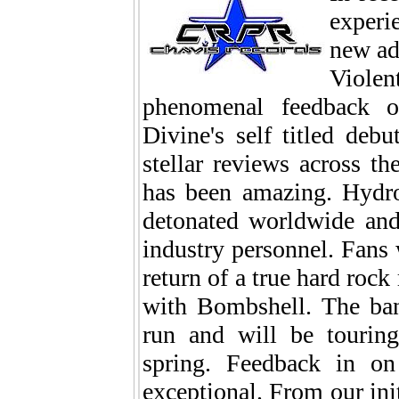
experi
new ad
Violen
phenomenal feedback on
Divine's self titled deb
stellar reviews across t
has been amazing. Hydro
detonated worldwide and
industry personnel. Fans
return of a true hard rock
with Bombshell. The ban
run and will be tourin
spring. Feedback in on
exceptional. From our ini