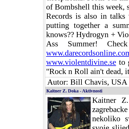
of Bombshell this week, 
Records is also in talks 
putting together a su
knows?? Hydrogyn + Viol
Ass Summer! Che
www.darecordsonline.co
www.violentdivine.se
to 
"Rock n Roll ain't dead, i
Autor: Bill Chavis, USA
Kaitner Z. Doka - Aktivnosti
Kaitner Z.
zagreback
nekoliko s
svoje slije