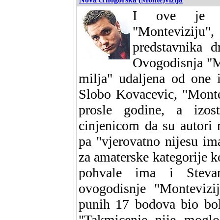
I ove je g
"Monteviziju",
predstavnika d
Ovogodisnja "M
milja" udaljena od one 
Slobo Kovacevic, "Monte
prosle godine, a izos
cinjenicom da su autori 
pa "vjerovatno nijesu imal
za amaterske kategorije k
pohvale ima i Stevan
ovogodisnje "Montevizi
punih 17 bodova bio bol
"Takmicenje nije moglo 