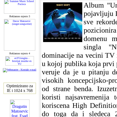
Album "Un
pojavljuju 
Reklamno mjesto 3
sve rekord
pozicion
domenu mo
singla "N
dominacije na vecini TV i 
Reklamno mjesto 4
u kojoj publika koja pr
veruje da je u pitanju 
visokih koncepcijsko-pr
Optimizirano za
od strane benda. Izuzet
IE i 1024 x 768
koristi najsavremenija 
koriscena High Definiti
do toga da i sledeca 2