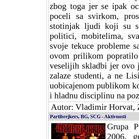
zbog toga jer se ipak o
poceli sa svirkom, pro
stotinjak ljudi koji su
politici, mobitelima, s
svoje tekuce probleme sa
ovom prilikom popratilo 
veselijih skladbi jer o
zalaze studenti, a ne Lis
uobicajenom publikom koja 
i hladnu disciplinu na poz
Autor: Vladimir Horvat, 
Partibrejkers, BG, SCG - Aktivnosti
Grupa Pa
2006. g