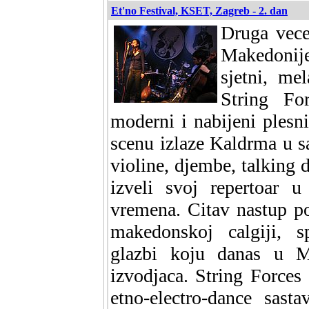
Et'no Festival, KSET, Zagreb - 2. dan
Druga vece
Makedonij
sjetni, mel
String For
moderni i nabijeni ples
scenu izlaze Kaldrma u s
violine, djembe, talking 
izveli svoj repertoar 
vremena. Citav nastup pos
makedonskoj calgiji, sp
glazbi koju danas u M
izvodjaca. String Forces
etno-electro-dance sast