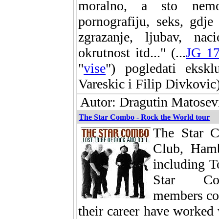
moralno, a sto nemo
pornografiju, seks, gdj
zgrazanje, ljubav, naci
okrutnost itd..." (...
JG 1
"
vise
") pogledati ekskl
Vareskic i Filip Divkovic
Autor: Dragutin Matosevi
The Star Combo - Rock the World tour
The Star C
Club, Hamb
including 
Star C
members con
their career have worked