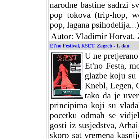
narodne bastine sadrzi s
pop tokova (trip-hop, w
pop, lagana psihodelija...)
Autor: Vladimir Horvat, 
Et'no Festival, KSET, Zagreb - 1. dan
U ne pretjeran
Et'no Festa, m
glazbe koju su 
Knebl, Legen, C
tako da je uve
principima koji su vlad
pocetku odmah se vidje
gosti iz susjedstva, Arha
skoro sat vremena kasnij