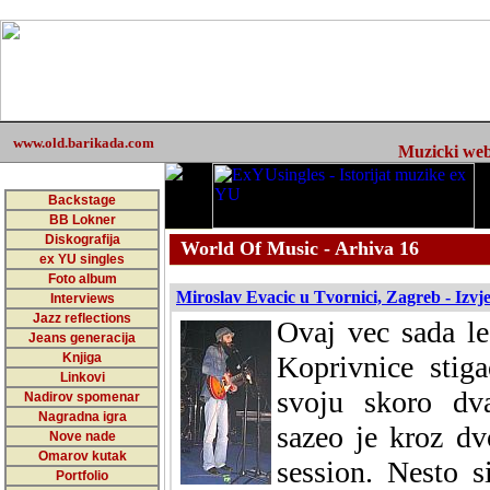
www.old.barikada.com
Muzicki web 
Backstage
BB Lokner
Diskografija
World Of Music - Arhiva 16
ex YU singles
Foto album
Miroslav Evacic u Tvornici, Zagreb - Izvje
Interviews
Jazz reflections
Ovaj vec sada le
Jeans generacija
Knjiga
Koprivnice stig
Linkovi
svoju skoro dva
Nadirov spomenar
Nagradna igra
sazeo je kroz dvo
Nove nade
Omarov kutak
session. Nesto s
Portfolio