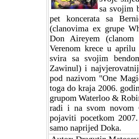
sa svojim b
pet koncerata sa Ber
(clanovima ex grupe Whi
Don Aireyem (clanom g
Verenom krece u aprilu 
svira sa svojim bendo
Zawinul) i najvjerovatn
pod nazivom "One Magic
toga do kraja 2006. godin
grupom Waterloo & Robin
radi i na svom novom C
pojaviti pocetkom 2007.
samo naprijed Doka.