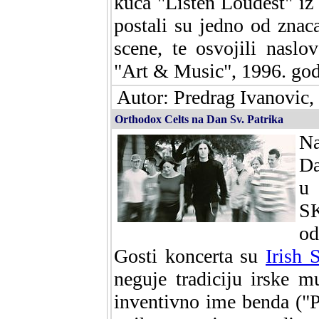
kuca "Listen Loudest" iz
postali su jedno od znac
scene, te osvojili naslo
"Art & Music", 1996. godi
Autor: Predrag Ivanovic
Orthodox Celts na Dan Sv. Patrika
Na
Da
u 
SK
od
Gosti koncerta su
Irish 
neguje tradiciju irske m
inventivno ime benda ("P