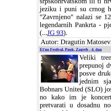
srpskohrvatskom ili ti h
jeziku i puni su crnog 
"Zavrnjeno" nalazi se 1
legendarnih Pankrta - p
(...
JG 93
).
Autor: Dragutin Matosevi
Et'no Festival, Pauk, Zagreb - 4. dan
Veliki tr
prepunoj dv
posve druk
jednim sja
Bobnars United (SLO) jos j
no kako im je koncert
pretvarati u dosadnu n