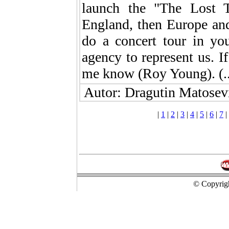
launch the "The Lost 
England, then Europe and
do a concert tour in yo
agency to represent us. I
me know (Roy Young). (..
Autor: Dragutin Matosevi
|
1
|
2
|
3
|
4
|
5
|
6
|
7
|
© Copyrigh