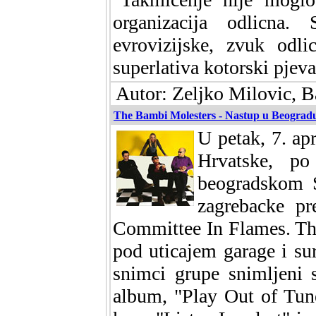
organizacija odlicna
evrovizijske, zvuk odl
superlativa kotorski pjeva
Autor: Zeljko Milovic, 
The Bambi Molesters - Nastup u Beograd
U petak, 7. ap
Hrvatske, po
beogradskom S
zagrebacke pr
Committee In Flames. Th
pod uticajem garage i su
snimci grupe snimljeni 
album, "Play Out of Tune