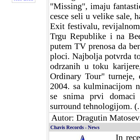
"Missing", imaju fantast
cesce seli u velike sale, 
Exit festivalu, revijalno
Trgu Republike i na Bee
putem TV prenosa da bend
ploci. Najbolja potvrda t
odrzanih u toku karijer
Ordinary Tour" turneje, 
2004. sa kulminacijom 
se snima prvi domaci
surround tehnologijom. (.
Autor: Dragutin Matosevi
Chavis Records - News
In rec