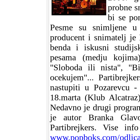
probne s
bi se po
Pesme su snimljene u
producent i snimatelj je
benda i iskusni studij
pesama (medju kojima)
"Sloboda ili nista", "B
ocekujem"... Partibrejk
nastupiti u Pozarevcu -
18.marta (Klub Alcatraz
Nedavno je drugi program
je autor Branka Glavo
Partibrejkers. Vise inf
www.popboks.com/odlica