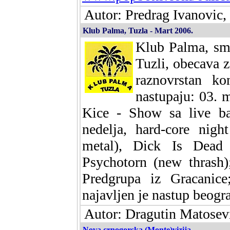
Autor: Predrag Ivanovic
Klub Palma, Tuzla - Mart 2006.
Klub Palma, sm
Tuzli, obecava 
raznovrstan ko
nastupaju: 03. 
Kice - Show sa live b
nedelja, hard-core nigh
metal), Dick Is Dead 
Psychotorn (new thrash)
Predgrupa iz Gracanic
najavljen je nastup beogr
Autor: Dragutin Matosevi
Nova crnogorska (Monte)vizija