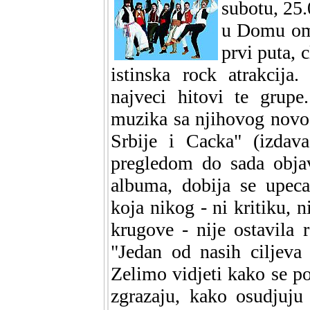
subotu, 25.
u Domu oml
prvi puta, 
istinska rock atrakcija
najveci hitovi te grup
muzika sa njihovog novo
Srbije i Cacka" (izdava
pregledom do sada objav
albuma, dobija se upeca
koja nikog - ni kritiku, n
krugove - nije ostavila 
"Jedan od nasih ciljeva 
Zelimo vidjeti kako se po
zgrazaju, kako osudjuju 