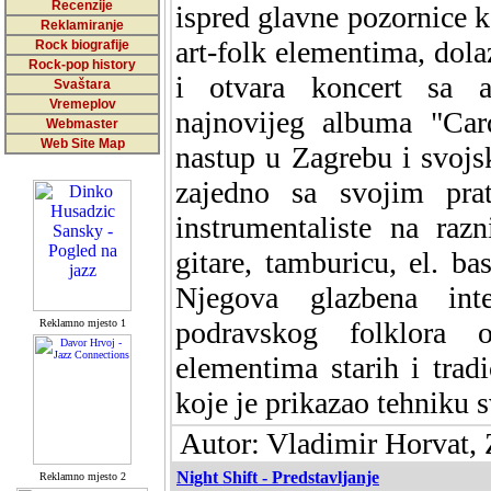
Recenzije
ispred glavne pozornice k
Reklamiranje
art-folk elementima, dol
Rock biografije
Rock-pop history
i otvara koncert sa a
Svaštara
Vremeplov
najnovijeg albuma "Ca
Webmaster
Web Site Map
nastup u Zagrebu i svojs
zajedno sa svojim pra
instrumentaliste na raz
gitare, tamburicu, el. ba
Njegova glazbena inte
podravskog folklora 
Reklamno mjesto 1
elementima starih i trad
koje je prikazao tehniku s
Autor: Vladimir Horvat, 
Night Shift - Predstavljanje
Reklamno mjesto 2