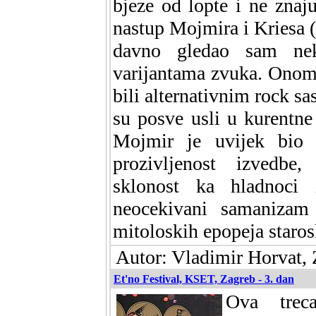
bjeze od lopte i ne zna
nastup Mojmira i Kriesa 
davno gledao sam nek
varijantama zvuka. Onom 
bili alternativnim rock 
su posve usli u kurentne
Mojmir je uvijek bio s
prozivljenost izvedbe
sklonost ka hladnoci 
neocekivani samanizam 
mitoloskih epopeja staros
Autor: Vladimir Horvat, 
Et'no Festival, KSET, Zagreb - 3. dan
Ova trec