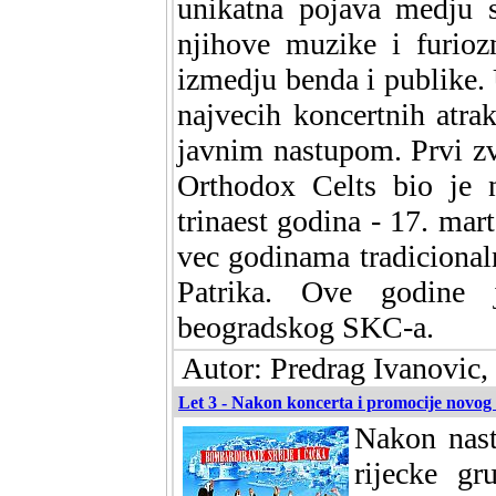
unikatna pojava medju 
njihove muzike i furiozn
izmedju benda i publike.
najvecih koncertnih atra
javnim nastupom. Prvi z
Orthodox Celts bio je 
trinaest godina - 17. mar
vec godinama tradicional
Patrika. Ove godine 
beogradskog SKC-a.
Autor: Predrag Ivanovic
Let 3 - Nakon koncerta i promocije novog
Nakon nast
rijecke gr