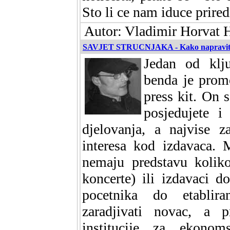
Sto li ce nam iduce prired
Autor: Vladimir Horvat H
SAVJET STRUCNJAKA - Kako napraviti p
Jedan od klj
benda je promo
press kit. On 
posjedujete i
djelovanja, a najvise z
interesa kod izdavaca. 
nemaju predstavu koliko
koncerte) ili izdavaci 
pocetnika do etablira
zaradjivati novac, a 
institucije za ekonom