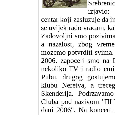
Srebren
izjavio:
centar koji zasluzuje da 
se uvijek rado vracam, kak
Zadovoljni smo pozivima 
a nazalost, zbog vreme
mozemo potvrditi svima.
2006. zapoceli smo na D
nekoliko TV i radio emi
Pubu, drugog gostujem
klubu Neretva, a trec
Skenderija. Podrzavamo
Cluba pod nazivom "III 
dani 2006". Na koncert 