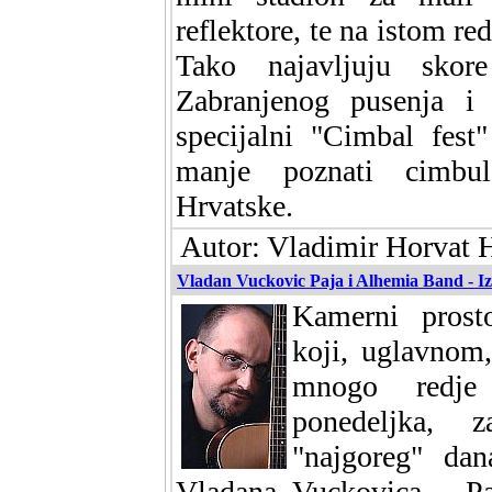
reflektore, te na istom re
Tako najavljuju skor
Zabranjenog pusenja i
specijalni "Cimbal fest
manje poznati cimbul
Hrvatske.
Autor: Vladimir Horvat H
Vladan Vuckovic Paja i Alhemia Band - Iz
Kamerni prost
koji, uglavnom,
mnogo redje 
ponedeljka, z
"najgoreg" dan
Vladana Vuckovica - Pa