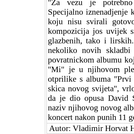
"Za vezu je potrebno 
Specijalno iznenadjenje k
koju nisu svirali goto
kompozicija jos uvijek 
glazbenih, tako i lirskih
nekoliko novih skladbi
povratnickom albumu koje
"Mi" je u njihovom ples
otprilike s albuma "Prvi
skica novog svijeta", vr
da je dio opusa David S
naziv njihovog novog albu
koncert nakon punih 11 g
Autor: Vladimir Horvat H