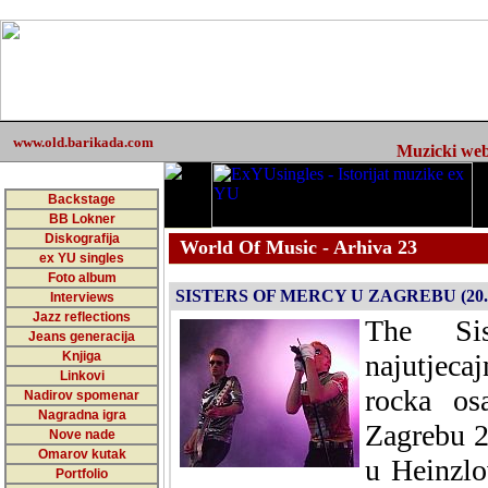
www.old.barikada.com
Muzicki web 
Backstage
BB Lokner
Diskografija
World Of Music - Arhiva 23
ex YU singles
Foto album
SISTERS OF MERCY U ZAGREBU (20.06
Interviews
Jazz reflections
The Si
Jeans generacija
Knjiga
najutjecaj
Linkovi
rocka os
Nadirov spomenar
Nagradna igra
Zagrebu 2
Nove nade
Omarov kutak
u Heinzlo
Portfolio