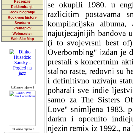
Recenzije
se okupili 1980. u en
Reklamiranje
razlicitim postavama s
Rock biografije
Rock-pop history
kompilacijska albuma, 
Svaštara
Vremeplov
najutjecajnijih bandova u
Webmaster
Web Site Map
(i to svojevrsni best o
Overbombing" izdan je da
prestali s koncertnim ak
stalno raste, redovni su h
i definitivno uzivaju sta
poharali sve indie ljestv
Reklamno mjesto 1
samo za The Sisters O
Love" snimljena 1983. p
darku i opcenito indiej
njezin remix iz 1992., na
Reklamno mjesto 2