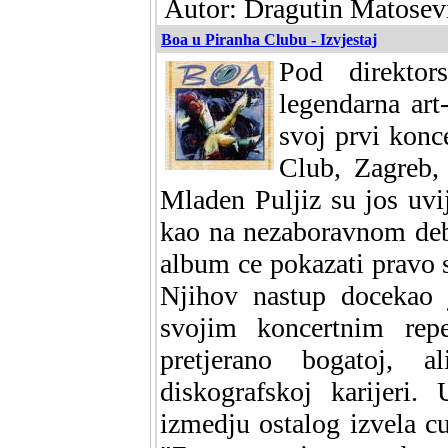
Autor: Dragutin Matosevi
Boa u Piranha Clubu - Izvjestaj
Pod direktor
legendarna art
svoj prvi konc
Club, Zagreb,
Mladen Puljiz su jos uvi
kao na nezaboravnom debi
album ce pokazati pravo s
Njihov nastup docekao 
svojim koncertnim rep
pretjerano bogatoj, a
diskografskoj karijeri.
izmedju ostalog izvela c