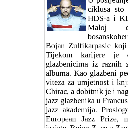
ciklusa sto
HDS-a i KD 
Maloj dv
bosanskoher
Bojan Zulfikarpasic koji
Tijekom karijere je o
glazbenicima iz raznih 
albuma. Kao glazbeni pe
viteza za umjetnost i kn
Chirac, a dobitnik je i n
jazz glazbenika u Francus
jazz akademija. Proslog
European Jazz Prize, n
jaziste, Bojan Z. ce u Zag