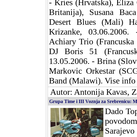
- Kries (Hrvatska), Eliz
Britanija), Susana Baca
Desert Blues (Mali) Ha
Krizanke, 03.06.2006. 
Achiary Trio (Francuska 
DJ Boris 51 (Francusk
13.05.2006. - Brina (Slo
Markovic Orkestar (SCG
Band (Malawi). Vise info
Autor: Antonija Kavas, Z
Grupa Time i III Voznja za Srebrenicu: Me
Dado Top
povodom
Sarajev