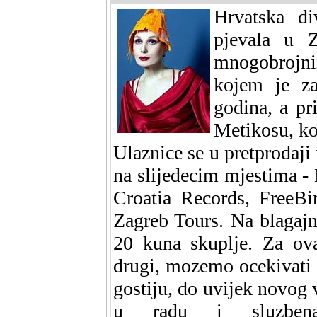
Hrvatska di
pjevala u Z
mnogobrojni
kojem je za
godina, a pr
Metikosu, ko
Ulaznice se u pretprodaji
na slijedecim mjestima -
Croatia Records, FreeBi
Zagreb Tours. Na blagajni
20 kuna skuplje. Za ova
drugi, mozemo ocekivati b
gostiju, do uvijek novog 
u radu i sluzbena