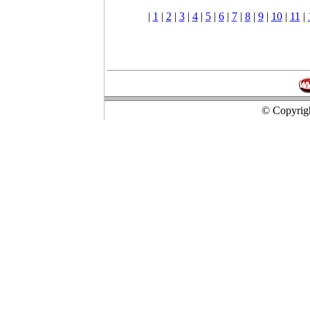
|
1
|
2
|
3
|
4
|
5
|
6
|
7
|
8
|
9
|
10
|
11
|
© Copyrigh