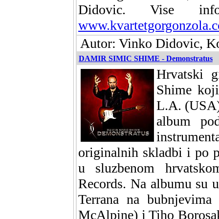
Didovic. Vise i
www.kvartetgorgonzola.
Autor: Vinko Didovic, Ko
DAMIR SIMIC SHIME - Demonstratus
Hrvatski g
Shime koji
L.A. (USA),
album pod
instrument
originalnih skladbi i po
u sluzbenom hrvatskom
Records. Na albumu su u
Terrana na bubnjevima
McAlpine) i Tiho Borosak