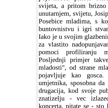
svijeta, a pritom brizn
unutarnjem, svijetu, Josip
Posebice mladima, s koj
buntovnistvu i igri stva
Iako je u svojim glazbeni
za vlastito nadopunjavan
pomoci profiliranju m
Posljednji primjer takv
mladosti", od strane m
pojavljuje kao gosca. 
umjetnika, sposobna da 
drugacija, kod svoje pub
znatizelju - vec izlaz
koncerta, pitate se - sto 