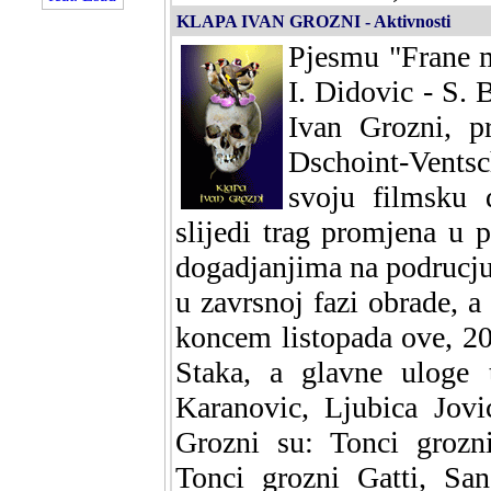
KLAPA IVAN GROZNI - Aktivnosti
Pjesmu "Frane m
I. Didovic - S. 
Ivan Grozni, p
Dschoint-Vents
svoju filmsku 
slijedi trag promjena u 
dogadjanjima na podrucju 
u zavrsnoj fazi obrade, a
koncem listopada ove, 20
Staka, a glavne uloge 
Karanovic, Ljubica Jov
Grozni su: Tonci grozn
Tonci grozni Gatti, Sa