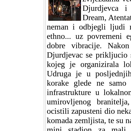
Djurdjevca i
Dream, Atentat
neman i odbjegli ljudi 
ethno... uz povremeni e
dobre vibracije. Nako
Djurdjevac se prikljucio
kojeg je organizirala 
Udruga je u posljednji
korake glede ne samo vl
infrastrukture u lokal
umirovljenog branitelj
ocistili zapusteni dio nek
komada zemljista, te su n
mini stadion za mali 