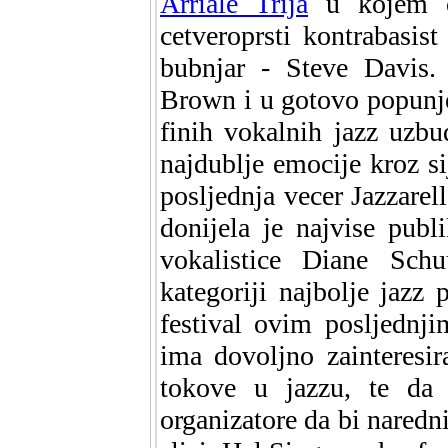
Arriale Trija
u kojem os
cetveroprsti kontrabasis
bubnjar - Steve Davis.
Brown i u gotovo popunj
finih vokalnih jazz uzbu
najdublje emocije kroz sij
posljednja vecer Jazzarel
donijela je najvise pub
vokalistice Diane Sch
kategoriji najbolje jazz 
festival ovim posljednj
ima dovoljno zainteresir
tokove u jazzu, te da
organizatore da bi naredni