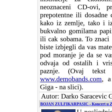
neoznaceni CD-ovi, p
prepotentne ili dosadne 
kako iz zemlje, tako i i
bukvalno gomilama papi
ili cak sobama. To znaci
biste izbjegli da vas mate
pod moranje je da se va
odvaja od ostalih i vri
paznje. (Ovaj tekst
www.demobands.com
, a
Giga - na slici).
Autor: Darko Saracevic G
BOJAN ZULFIKARPASIC - Koncert u Z
U posljednj