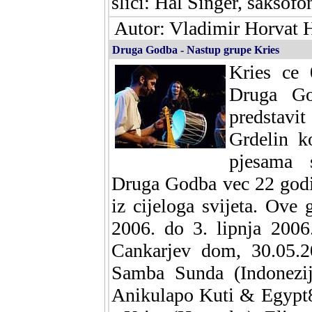
slici: Hal Singer, saksofon
Autor: Vladimir Horvat H
Druga Godba - Nastup grupe Kries
Kries ce 
Druga Go
predstavi
Grdelin k
pjesama 
Druga Godba vec 22 godin
iz cijeloga svijeta. Ove 
2006. do 3. lipnja 2006
Cankarjev dom, 30.05.20
Samba Sunda (Indonezij
Anikulapo Kuti & Egypt8