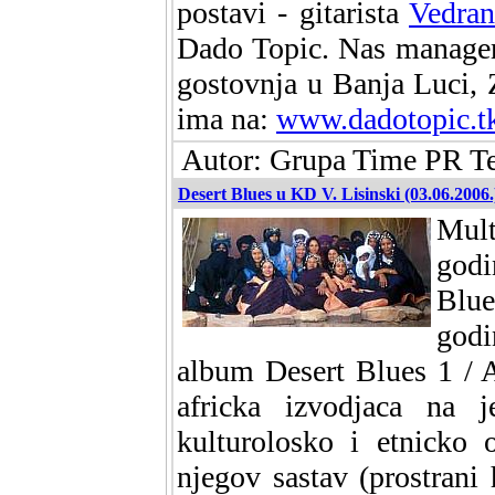
postavi - gitarista
Vedran
Dado Topic. Nas manager
gostovnja u Banja Luci, Z
ima na:
www.dadotopic.t
Autor: Grupa Time PR Te
Desert Blues u KD V. Lisinski (03.06.2006.
Mult
godi
Blue
godi
album Desert Blues 1 / 
africka izvodjaca na 
kulturolosko i etnicko 
njegov sastav (prostrani 