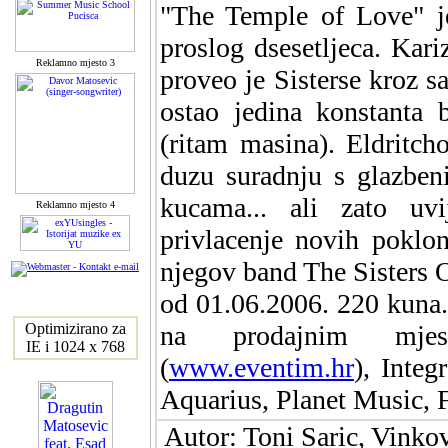
"The Temple of Love" j
proslog dsesetljeca. Kar
Reklamno mjesto 3
proveo je Sisterse kroz sa
ostao jedina konstanta 
(ritam masina). Eldritch
duzu suradnju s glazben
kucama... ali zato uv
Reklamno mjesto 4
privlacenje novih poklon
njegov band The Sisters 
od 01.06.2006. 220 kuna. 
Optimizirano za
na prodajnim mje
IE i 1024 x 768
(
www.eventim.hr
), Inte
Aquarius, Planet Music, F
Autor: Toni Saric, Vinkov