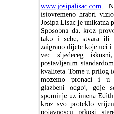
www.josipalisac.com
. Ne
istovremeno hrabri vizio
Josipa Lisac je unikatna 
Sposobna da, kroz provo
tako i sebe, stvara ili
zaigrano dijete koje uci i
vec sljedeceg iskusni
postavljenim standardom
kvaliteta. Tome u prilog i
mozemo pronaci i u 
glazbeni odgoj, gdje 
spominje uz imena Edith 
kroz svo proteklo vrij
pojavnoscu prkosi ster