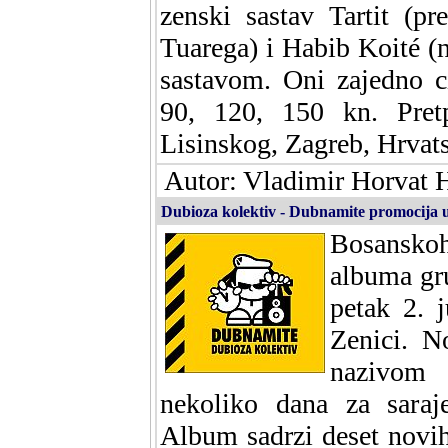
zenski sastav Tartit (pre
Tuarega) i Habib Koité (
sastavom. Oni zajedno c
90, 120, 150 kn. Pret
Lisinskog, Zagreb, Hrvat
Autor: Vladimir Horvat H
Dubioza kolektiv - Dubnamite promocija u
Bosansko
albuma gru
petak 2. 
Zenici. N
nazivom 
nekoliko dana za sara
Album sadrzi deset novi