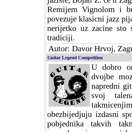
Remijem Vignolom i bu
povezuje klasicni jazz p
nerijetko uz zacine sto 
tradiciji.
Autor: Davor Hrvoj, Zagr
Guitar Legend Competition
U dobro or
dvojbe moz
napredni git
svoj tale
takmicenji
obezbijedjuju izdasni s
pobjednika takvih tak