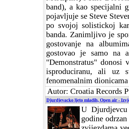
band), a kao specijalni 
pojavljuje se Steve Steven
po svojoj solistickoj ka
banda. Zanimljivo je sp
gostovanje na albumima
gostovao je samo na a
"Demonstratus" donosi v
isproduciranu, ali uz
fenomenalnim dionicama 
Autor: Croatia Records 
Djurdjevacko ljeto mladih, Open air - Izvj
U Djurdjevcu
godine odrzan 
zvijezdama vec