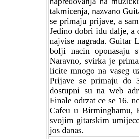
napredovanja na muzicko
takmicenja, nazvano Guita
se primaju prijave, a sam
Jedino dobri idu dalje, a 
najvise nagrada. Guitar 
bolji nacin oponasaju 
Naravno, svirka je prima
licite mnogo na vaseg uz
Prijave se primaju do 3
dostupni su na web ad
Finale odrzat ce se 16.
Cafeu u Birminghamu, En
svojim gitarskim umijecem
jos danas.