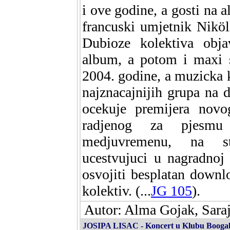
i ove godine, a gosti na 
francuski umjetnik Niköl
Dubioze kolektiva obj
album, a potom i maxi s
2004. godine, a muzicka 
najznacajnijih grupa na
ocekuje premijera novo
radjenog za pjesmu
medjuvremenu, na s
ucestvujuci u nagradnoj
osvojiti besplatan down
kolektiv. (...
JG 105
).
Autor: Alma Gojak, Sara
JOSIPA LISAC - Koncert u Klubu Boogalo