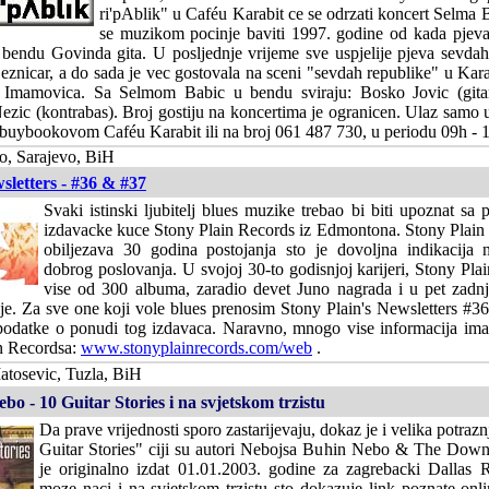
ri'pAblik" u Caféu Karabit ce se odrzati koncert Selma
se muzikom pocinje baviti 1997. godine od kada pjev
bendu Govinda gita. U posljednje vrijeme sve uspjelije pjeva sevdah
eznicar, a do sada je vec gostovala na sceni "sevdah republike" u Ka
 Imamovica. Sa Selmom Babic u bendu sviraju: Bosko Jovic (gita
 Nezic (kontrabas). Broj gostiju na koncertima je ogranicen. Ulaz samo u
 buybookovom Caféu Karabit ili na broj 061 487 730, u periodu 09h - 
o, Sarajevo, BiH
sletters - #36 & #37
Svaki istinski ljubitelj blues muzike trebao bi biti upoznat s
izdavacke kuce Stony Plain Records iz Edmontona. Stony Plain
obiljezava 30 godina postojanja sto je dovoljna indikacija 
dobrog poslovanja. U svojoj 30-to godisnjoj karijeri, Stony Pla
vise od 300 albuma, zaradio devet Juno nagrada i u pet zadnj
. Za sve one koji vole blues prenosim Stony Plain's Newsletters #36 
podatke o ponudi tog izdavaca. Naravno, mnogo vise informacija im
in Recordsa:
www.stonyplainrecords.com/web
.
atosevic, Tuzla, BiH
o - 10 Guitar Stories i na svjetskom trzistu
Da prave vrijednosti sporo zastarijevaju, dokaz je i velika potra
Guitar Stories" ciji su autori Nebojsa Buhin Nebo & The Down
je originalno izdat 01.01.2003. godine za zagrebacki Dallas
moze naci i na svjetskom trzistu sto dokazuje link poznate onl