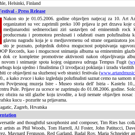
e, Helsinki, Finland
estival - Press Release
Nakon sto je 01.05.2006. godine objavljen natjecaj za 10. Art A
organizatori su vec zaprimili preko 100 prijava iz pet drzava koje 
medjunarodni sedmeroclani ziri sastavljen od eminentnih rock kr
producenata i promotora preslusati i odabrati osam polufinalista k
glavnu nagradu koja je u medjuvremenu od strane organizatora jo
sto je poznato, pobjednik dobiva mogucnost potpisivanja ugovor
 DOP Records, kao i mogucnost snimanja albuma sa eminentnim glaz
 dok ce kompletne promotivne aktivnosti nakon objavljivanja al
o novom i snimanje spota kojeg osigurava udruga Tempus Fugit (
ww
bugs koja ujedno i finalistima (3 izvodjaca) poklanja i izradu vlastitih
biti ce objavljeni na sluzbenoj web stranici festivala (
www.artandmusicf
0., a kako zvuce i kako izgledaju polufinalisti saznat cemo na samom
ru Povijesnog muzeja Istre - Museo storia dell' Istria - Kastelu 10.
tru Pule. Prijave za ucesce se zaprimaju do 01.08.2006. godine. Solo 
 bez obzira na stil glazbe koju izvodite, a koji nemate objavljen nosa
rafsku kucu - pozurite sa prijavama.
agatic, Zagreb, Hrvatska
entation
versatile and thoughtful saxophonist and composer, Tim Ries has coll
zz artists as Phil Woods, Tom Harrell, Al Foster, John Patitucci, Da
rez, Maynard Ferguson, Red Garland, Badal Roy, Maria Schneider a