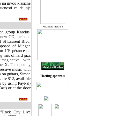
o na nivou klasicne
cnosti za daljnje
Reklamno mjesto 9
on group Karcius,
at new CD, the band
1 St-Laurent Blvd,
omposed of Mingan
on L'Espérance on
ng mix of hard jazz
imaginative, with
net X. The opening
ressive music with
n on guitars, Simon
Hosting sponzor:
 are $12, available
r by using PayPal)
ast) or at the door
 "Rock City Live