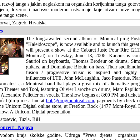
ji razvoj tanga s jakim naglaskom na organskim korijenima tanga gotov
jeno, lezerno i nadasve moderno ostvarenje koje otvara nove mogu
je tango scene.
rvat, Zagreb, Hrvatska
es
The long-awaited second album of Montreal prog Fusi
"Kaleidoscope", is now available and to launch this gre
will present a show at the Cabaret Juste Pour Rire (211
Montreal) on Tuesday, June 13, 2006. Karcius is c
Sauriol on keyboards, Thomas Brodeur on drums, Sim
guitars, and Dominique Blouin on bass. Their spellbindi
fusion / progressive music is inspired and highly 
influences of LTE, John McLaughlin, Jaco Pastorius, Pla
omatosis, a Montreal band that plays a great mix of alternative prog
m Theater and Tool, featuring Olivier Laroche on drums, Marc Papillo
 Alexandre Pelletier on vocals. The show begins at 8:00 PM and tickets
éal (drop me a line at
bob@progmontreal.com
, payments by check o
the Unicorn Digital online store, at FreeSon Rock (1477 Mont-Royal E
show. A Unicorn Digital presentation.
atosevic, Tuzla, BiH
oncert - Najava
vodom kraja skolske godine, Udruga "Prava djeteta" organizira