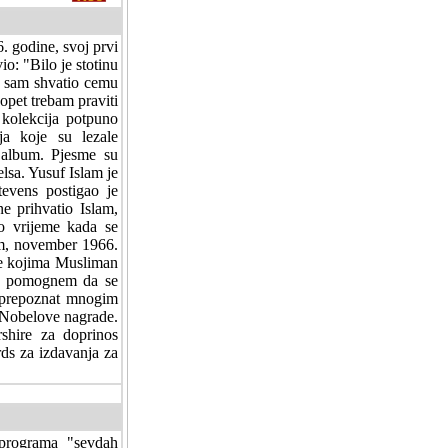
. godine, svoj prvi
o: "Bilo je stotinu
o sam shvatio cemu
opet trebam praviti
 kolekcija potpuno
ja koje su lezale
 album. Pjesme su
lsa. Yusuf Islam je
tevens postigao je
e prihvatio Islam,
to vrijeme kada se
am, november 1966.
re kojima Musliman
da pomognem da se
o prepoznat mnogim
 Nobelove nagrade.
shire za doprinos
ds za izdavanja za
programa "sevdah