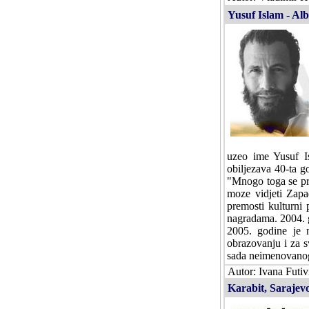
Yusuf Islam - Al
uzeo ime Yusuf Is
obiljezava 40-ta 
"Mnogo toga se pr
moze vidjeti Zap
premosti kulturni
nagradama. 2004. 
2005. godine je 
obrazovanju i za s
sada neimenovanog
Autor: Ivana Futiv
Karabit, Sarajev