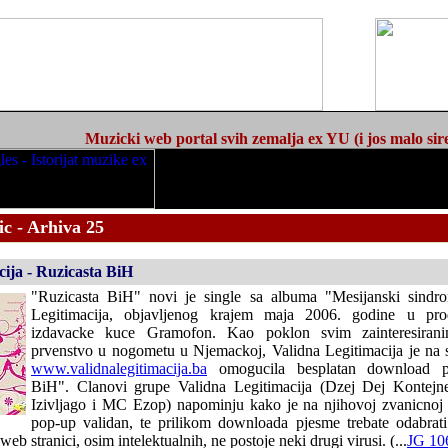
Muzicki web portal svih zemalja ex YU (i jos malo sir
c - Arhiva 25
ija - Ruzicasta BiH
"Ruzicasta BiH" novi je single sa albuma "Mesijanski sindr
Legitimacija, objavljenog krajem maja 2006. godine u prod
izdavacke kuce Gramofon. Kao poklon svim zainteresirani
prvenstvo u nogometu u Njemackoj, Validna Legitimacija je na s
www.validnalegitimacija.ba
omogucila besplatan download p
BiH". Clanovi grupe Validna Legitimacija (Dzej Dej Kontejne
Izivljago i MC Ezop) napominju kako je na njihovoj zvanicnoj 
pop-up validan, te prilikom downloada pjesme trebate odabrat
web stranici, osim intelektualnih, ne postoje neki drugi virusi. (...
JG 10