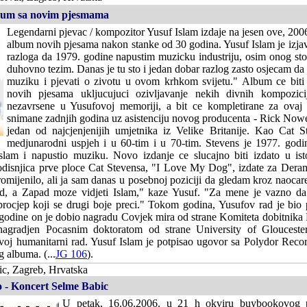
bum sa novim pjesmama
Legendarni pjevac / kompozitor Yusuf Islam izdaje na jesen ove, 2006
album novih pjesama nakon stanke od 30 godina. Yusuf Islam je izjavi
razloga da 1979. godine napustim muzicku industriju, osim onog st
duhovno tezim. Danas je tu sto i jedan dobar razlog zasto osjecam da 
muziku i pjevati o zivotu u ovom krhkom svijetu." Album ce biti
novih pjesama ukljucujuci ozivljavanje nekih divnih kompozici
nezavrsene u Yusufovoj memoriji, a bit ce kompletirane za ovaj
snimane zadnjih godina uz asistenciju novog producenta - Rick Nowe
jedan od najcjenjenijih umjetnika iz Velike Britanije. Kao Cat S
medjunarodni uspjeh i u 60-tim i u 70-tim. Stevens je 1977. godin
lam i napustio muziku. Novo izdanje ce slucajno biti izdato u is
godisnjica prve ploce Cat Stevensa, "I Love My Dog", izdate za Der
omijenilo, ali ja sam danas u posebnoj poziciji da gledam kroz naoca
ad, a Zapad moze vidjeti Islam," kaze Yusuf. "Za mene je vazno 
 procjep koji se drugi boje preci." Tokom godina, Yusufov rad je bi
godine on je dobio nagradu Covjek mira od strane Komiteta dobitnika
nagradjen Pocasnim doktoratom od strane University of Gloucester
voj humanitarni rad. Yusuf Islam je potpisao ugovor sa Polydor Recor
 albuma. (...
JG 106
).
ic, Zagreb, Hrvatska
o - Koncert Selme Babic
U petak, 16.06.2006. u 21 h okviru buybookovog 