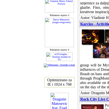
smjernice za daljn
glazbe. Fino, otm
kreativne inspiraci
Reklamno mjesto 3
Autor: Vladimir Ho
Karcius - Activiti
Reklamno mjesto 4
group will be Myx
influences of Drea
Brault on bass and
through ProgMontr
Optimizirano za
also available on 
IE i 1024 x 768
on the day of the 
Autor: Dragutin M
Rock City Live C
Po