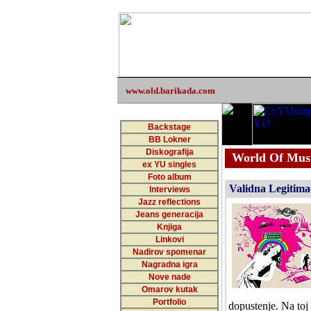
www.old.barikada.com
Backstage
BB Lokner
Diskografija
World Of Musi
ex YU singles
Foto album
Validna Legitimac
Interviews
Jazz reflections
Jeans generacija
Knjiga
Linkovi
Nadirov spomenar
Nagradna igra
Nove nade
Omarov kutak
Portfolio
dopustenje. Na toj 