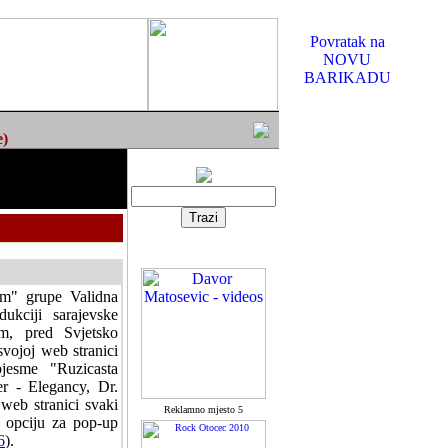
Povratak na
NOVU
BARIKADU
e)
om" grupe Validna
ukciji sarajevske
m, pred Svjetsko
vojoj web stranici
jesme "Ruzicasta
r - Elegancy, Dr.
web stranici svaki
Reklamno mjesto 5
i opciju za pop-up
6
).