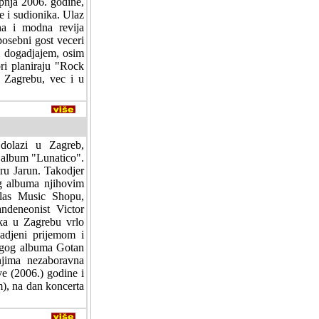
ipnja 2006. godine,
ke i sudionika. Ulaz
na i modna revija
posebni gost veceri
m dogadjajem, osim
ori planiraju "Rock
u Zagrebu, vec i u
 dolazi u Zagreb,
i album "Lunatico".
eru Jarun. Takodjer
og albuma njihovim
llas Music Shopu,
ndeneonist Victor
ika u Zagrebu vrlo
nadjeni prijemom i
rugog albuma Gotan
njima nezaboravna
e (2006.) godine i
m), na dan koncerta