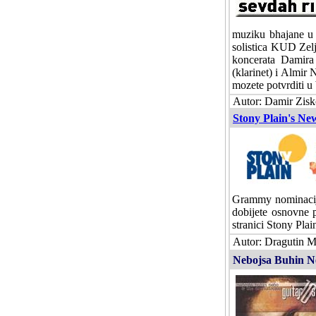
muziku bhajane u 
solistica KUD Zelj
koncerata Damira
(klarinet) i Almir
mozete potvrditi u
Autor: Damir Zisk
Stony Plain's New
Grammy nominacije
dobijete osnovne 
stranici Stony Pla
Autor: Dragutin M
Nebojsa Buhin Neb