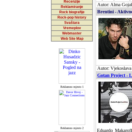
Recenzije
Autor: Alma Gojak
Reklamiranje
Brentini - Aktivno
Rock biografije
Rock-pop history
Svaštara
Vremeplov
Webmaster
Web Site Map
Autor: Vjekoslava
Gotan Project - 
Reklamno mjesto 1
Reklamno mjesto 2
Eduardo Makaroff 