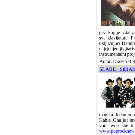
prvi koji je izdat
sve klavijature. 
ukljucujuci Damir
najcjenjeniji gita
instrumentalni pro
Autor: Drazen Buh
SLADE - Still Al
manjka. Jedan od 
Kahle. Ona je i ini
vodi web site ko
www.poprocknew