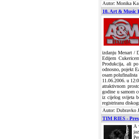
Autor: Monika Kahl
10. Art & Music F
izdanju Menart /
Edijem Cukericem
Produkcija, ali p
odnosno, pojekt Ear
osam polufinalista 
11.06.2006. u 12:0
atraktivnom prosto
godine u samom cen
iz cijelog svijeta
registriranu diskog
Autor: Dubravko J
TIM RIES - Pres
A 
ja
Pe