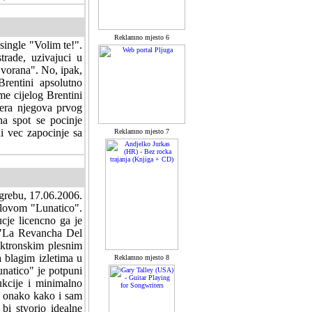
Reklamno mjesto 6
 single "Volim te!".
rade, uzivajuci u
Dvorana". No, ipak,
rentini apsolutno
me cijelog Brentini
vera njegova prvog
a spot se pocinje
i vec zapocinje sa
Reklamno mjesto 7
grebu, 17.06.2006.
slovom "Lunatico".
cje licencno ga je
 "La Revancha Del
ektronskim plesnim
a blagim izletima u
Reklamno mjesto 8
unatico" je potpuni
kcije i minimalno
o onako kako i sam
bi stvorio idealne