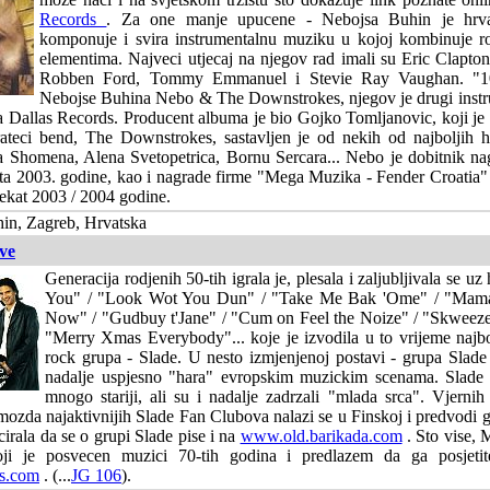
Records
. Za one manje upucene - Nebojsa Buhin je hrvats
komponuje i svira instrumentalnu muziku u kojoj kombinuje ro
elementima. Najveci utjecaj na njegov rad imali su Eric Clapto
Robben Ford, Tommy Emmanuel i Stevie Ray Vaughan. "10 
Nebojse Buhina Nebo & The Downstrokes, njegov je drugi instr
 za Dallas Records. Producent albuma je bio Gojko Tomljanovic, koji je 
Prateci bend, The Downstrokes, sastavljen je od nekih od najboljih h
a Shomena, Alena Svetopetrica, Bornu Sercara... Nebo je dobitnik na
rista 2003. godine, kao i nagrade firme "Mega Muzika - Fender Croatia" z
jekat 2003 / 2004 godine.
in, Zagreb, Hrvatska
ive
Generacija rodjenih 50-tih igrala je, plesala i zaljubljivala se u
You" / "Look Wot You Dun" / "Take Me Bak 'Ome" / "Mama
Now" / "Gudbuy t'Jane" / "Cum on Feel the Noize" / "Skweez
"Merry Xmas Everybody"... koje je izvodila u to vrijeme najbo
rock grupa - Slade. U nesto izmjenjenoj postavi - grupa Slade 
nadalje uspjesno "hara" evropskim muzickim scenama. Slade
mnogo stariji, ali su i nadalje zadrzali "mlada srca". Vjernih
mozda najaktivnijih Slade Fan Clubova nalazi se u Finskoj i predvodi
cirala da se o grupi Slade pise i na
www.old.barikada.com
. Sto vise, M
ji je posvecen muzici 70-tih godina i predlazem da ga posjeti
s.com
. (...
JG 106
).