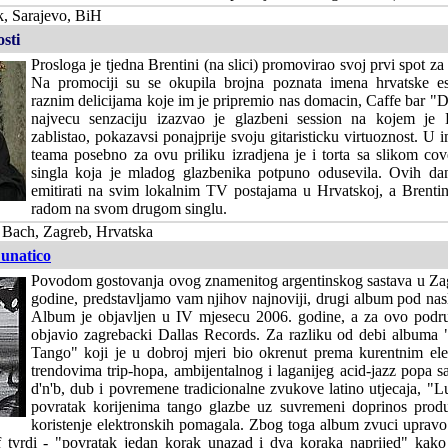
, Sarajevo, BiH
sti
Prosloga je tjedna Brentini (na slici) promovirao svoj prvi spot za
Na promociji su se okupila brojna poznata imena hrvatske est
raznim delicijama koje im je pripremio nas domacin, Caffe bar "
najvecu senzaciju izazvao je glazbeni session na kojem je B
zablistao, pokazavsi ponajprije svoju gitaristicku virtuoznost. U i
teama posebno za ovu priliku izradjena je i torta sa slikom co
singla koja je mladog glazbenika potpuno odusevila. Ovih dan
emitirati na svim lokalnim TV postajama u Hrvatskoj, a Brentin
radom na svom drugom singlu.
 Bach, Zagreb, Hrvatska
Lunatico
Povodom gostovanja ovog znamenitog argentinskog sastava u Za
godine, predstavljamo vam njihov najnoviji, drugi album pod na
Album je objavljen u IV mjesecu 2006. godine, a za ovo podru
objavio zagrebacki Dallas Records. Za razliku od debi albuma
Tango" koji je u dobroj mjeri bio okrenut prema kurentnim el
trendovima trip-hopa, ambijentalnog i laganijeg acid-jazz popa s
d'n'b, dub i povremene tradicionalne zvukove latino utjecaja, "L
povratak korijenima tango glazbe uz suvremeni doprinos produ
koristenje elektronskih pomagala. Zbog toga album zvuci uprav
tvrdi - "povratak jedan korak unazad i dva koraka naprijed" kako 