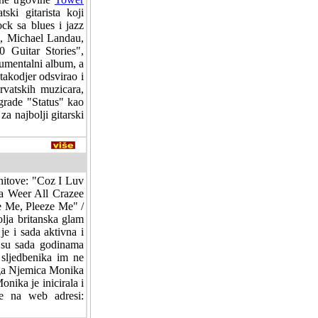
ki gitarista koji
ck sa blues i jazz
n, Michael Landau,
Guitar Stories",
umentalni album, a
takodjer odsvirao i
rvatskih muzicara,
grade "Status" kao
a najbolji gitarski
z hitove: "Coz I Luv
 Weer All Crazee
e Me, Pleeze Me" /
lja britanska glam
je i sada aktivna i
 su sada godinama
 sljedbenika im ne
 ga Njemica Monika
onika je inicirala i
te na web adresi: