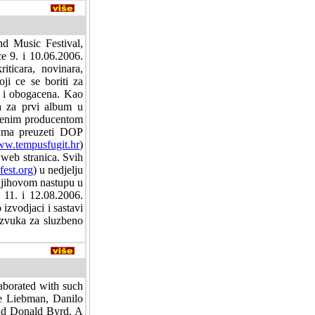
nd Music Festival,
ce 9. i 10.06.2006.
iticara, novinara,
oji ce se boriti za
s i obogacena. Kao
a za prvi album u
benim producentom
buma preuzeti DOP
w.tempusfugit.hr
)
 web stranica. Svih
est.org
) u nedjelju
 njihovom nastupu u
, 11. i 12.08.2006.
izvodjaci i sastavi
c zvuka za sluzbeno
aborated with such
ve Liebman, Danilo
nd Donald Byrd. A