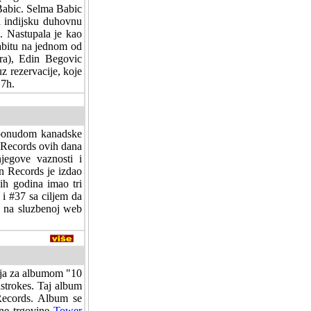
 Babic. Selma Babic
a indijsku duhovnu
. Nastupala je kao
rabitu na jednom od
ra), Edin Begovic
z rezervacije, koje
17h.
a ponudom kanadske
 Records ovih dana
njegove vaznosti i
in Records je izdao
ih godina imao tri
i #37 sa ciljem da
a na sluzbenoj web
znja za albumom "10
strokes. Taj album
 Records. Album se
ine trgovine
Tower