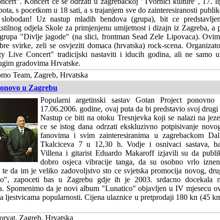
ncert". Koncert ce se odrzati u zagrebackoj "Tvornici kulture", 17. l
bota, s pocetkom u 18 sati, a s trajanjem sve do zainteresiranosti publi
 slobodan! Uz nastup mladih bendova (grupa), bit ce predstavlje
kstilnog odjela Skole za primjenjenu umijetnost i dizajn iz Zagreba, a 
 grupa "Divlje jagode" (na slici, frontman Sead Zele Lipovaca). Ovi
bre svirke, zeli se osvjeziti domaca (hrvatska) rock-scena. Organizat
ty Live Concert" tradicijski nastaviti i iducih godina, ali ne samo 
ugim gradovima Hrvatske.
mo Team, Zagreb, Hrvatska
Ponovo u Zagrebu
Popularni argetinski sastav Gotan Project ponovno
17.06.2006. godine, ovaj puta da bi predstavio svoj drug
Nastup ce biti na otoku Tresnjevka koji se nalazi na jez
ce se istog dana odrzati ekskluzivno potpisivanje nov
fanovima i svim zainteresiranima u zagrebackom Da
Tkalciceva 7 u 12,30 h. Vodje i osnivaci sastava, ba
Villena i gitarist Eduardo Makaroff izjavili su da publ
dobro osjeca vibracije tanga, da su osobno vrlo izne
 te da im je veliko zadovoljstvo sto ce svjetska promocija novog, d
ico", zapoceti bas u Zagrebu gdje ih je 2003. srdacno docekala 
a. Spomenimo da je novi album "Lunatico" objavljen u IV mjesecu ov
na ljestvicama popularnosti. Cijena ulaznice u pretprodaji 180 kn (45 k
rvat, Zagreb, Hrvatska