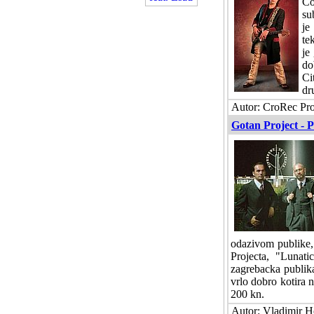
Co
su
je
te
je
do
Ci
dr
Autor: CroRec Pro
Gotan Project - 
odazivom publike,
Projecta, "Lunat
zagrebacka publik
vrlo dobro kotira 
200 kn.
Autor: Vladimir Ho