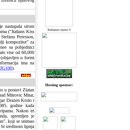
i zreloscu njihovog
je nastupala sirom
Reklamno mjesto 9
ama ("Italians Kiss
Stefano Peresson,
lji kompozitor" za
ee su pobjednici
alo vise od 60,000
(objavljen u formi
nformacija ima na
JG100
).
Hosting sponzor:
o u postavi Zlatan
nad Mitrovic Mitar,
njar Drazen Krolo i
1985. godine kada
ripama. Nakon tri
nda, spremljen je
an", koji se snimao
bi sredinom lipnja