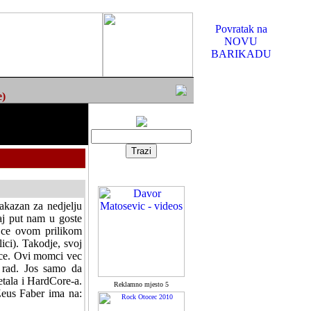
Povratak na
NOVU
BARIKADU
e)
akazan za nedjelju
j put nam u goste
 ce ovom prilikom
ci). Takodje, svoj
ice. Ovi momci vec
v rad. Jos samo da
tala i HardCore-a.
Reklamno mjesto 5
eus Faber ima na: