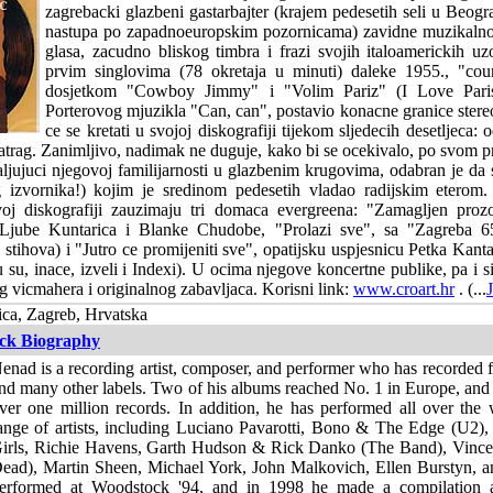
zagrebacki glazbeni gastarbajter (krajem pedesetih seli u Beog
nastupa po zapadnoeuropskim pozornicama) zavidne muzikalno
glasa, zacudno bliskog timbra i frazi svojih italoamerickih uz
prvim singlovima (78 okretaja u minuti) daleke 1955., "cou
dosjetkom "Cowboy Jimmy" i "Volim Pariz" (I Love Paris
Porterovog mjuzikla "Can, can", postavio konacne granice stere
ce se kretati u svojoj diskografiji tijekom sljedecih desetljeca:
atrag. Zanimljivo, nadimak ne duguje, kako bi se ocekivalo, po svom 
ljujuci njegovoj familijarnosti u glazbenim krugovima, odabran je da
zvornika!) kojim je sredinom pedesetih vladao radijskim eterom
oj diskografiji zauzimaju tri domaca evergreena: "Zamagljen proz
, Ljube Kuntarica i Blanke Chudobe, "Prolazi sve", sa "Zagreba 6
 stihova) i "Jutro ce promijeniti sve", opatijsku uspjesnicu Petka Kanta
 su, inace, izveli i Indexi). U ocima njegove koncertne publike, pa i si
 vicmahera i originalnog zabavljaca. Korisni link:
www.croart.hr
. (...
ica, Zagreb, Hrvatska
ck Biography
enad is a recording artist, composer, and performer who has recorded
nd many other labels. Two of his albums reached No. 1 in Europe, and 
ver one million records. In addition, he has performed all over the
ange of artists, including Luciano Pavarotti, Bono & The Edge (U2),
irls, Richie Havens, Garth Hudson & Rick Danko (The Band), Vince
ead), Martin Sheen, Michael York, John Malkovich, Ellen Burstyn,
erformed at Woodstock '94, and in 1998 he made a compilation