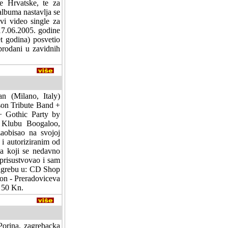
e Hrvatske, te za
lbuma nastavlja se
vi video single za
17.06.2005. godine
t godina) posvetio
prodani u zavidnih
n (Milano, Italy)
son Tribute Band +
+ Gothic Party by
 Klubu Boogaloo,
aobisao na svojoj
 i autoriziranim od
a koji se nedavno
 prisustvovao i sam
Zagrebu u: CD Shop
on - Preradoviceva
d 50 Kn.
Porina, zagrebacka