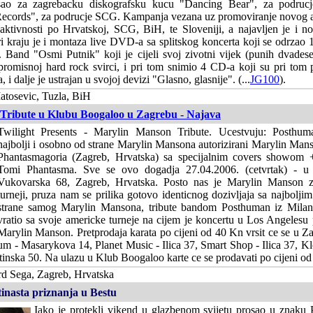
sao za zagrebacku diskografsku kucu "Dancing Bear", za podrucj
ecords", za podrucje SCG. Kampanja vezana uz promoviranje novog a
aktivnosti po Hrvatskoj, SCG, BiH, te Sloveniji, a najavljen je i no
 kraju je i montaza live DVD-a sa splitskog koncerta koji se odrzao 
 Band "Osmi Putnik" koji je cijeli svoj zivotni vijek (punih dvadese
promisnoj hard rock svirci, i pri tom snimio 4 CD-a koji su pri tom 
 i dalje je ustrajan u svojoj devizi "Glasno, glasnije". (...
JG100
).
atosevic, Tuzla, BiH
Tribute u Klubu Boogaloo u Zagrebu - Najava
Twilight Presents - Marylin Manson Tribute. Ucestvuju: Posthuma
najbolji i osobno od strane Marylin Mansona autorizirani Marylin Man
Phantasmagoria (Zagreb, Hrvatska) sa specijalnim covers showom 
Tomi Phantasma. Sve se ovo dogadja 27.04.2006. (cetvrtak) - u
Vukovarska 68, Zagreb, Hrvatska. Posto nas je Marylin Manson z
turneji, pruza nam se prilika gotovo identicnog dozivljaja sa najboljim
strane samog Marylin Mansona, tribute bandom Posthuman iz Milan
vratio sa svoje americke turneje na cijem je koncertu u Los Angelesu
Marylin Manson. Pretprodaja karata po cijeni od 40 Kn vrsit ce se u 
 - Masarykova 14, Planet Music - Ilica 37, Smart Shop - Ilica 37, Kl
atinska 50. Na ulazu u Klub Boogaloo karte ce se prodavati po cijeni o
d Sega, Zagreb, Hrvatska
inasta priznanja u Bestu
Iako je protekli vikend u glazbenom svijetu prosao u znaku 