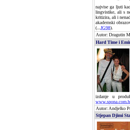
najvise ga ljuti 
lingvistike, ali s
kritizira, ali i n
akademski obrazov
(...
JG98
).
Autor: Dragutin M
Hard Time i Emin
izdanje u produ
www.spona.com.h
Autor: Andjelko Pr
Stjepan Djimi Sta