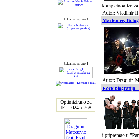
kompletnog izraza. 
Autor: Vladimir H
Reklamno mjesto 3
Markonee, Bologna
Reklamno mjesto 4
Autor: Dragutin M
Rock biografija 
Optimizirano za
IE i 1024 x 768
i pripremao u "Pa