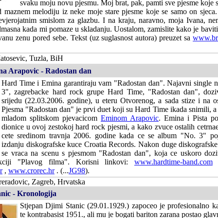
svaku moju novu pjesmu. Moj brat, pak, pamti sve pjesme koje s
kad maznem melodiju iz neke moje stare pjesme koje se samo on sjeca.
 nevjerojatnim smislom za glazbu. I na kraju, naravno, moja Ivana, n
enadmasna kada mi pomaze u skladanju. Uostalom, zamislite kako je baviti
anu zenu pored sebe. Tekst (uz suglasnost autora) preuzet sa
www.br
atosevic, Tuzla, BiH
a Arapovic - Radostan dan
Hard Time i Emina garantiraju vam "Radostan dan". Najavni single
3", zagrebacke hard rock grupe Hard Time, "Radostan dan", doziv
srijedu (22.03.2006. godine), u eteru Otvorenog, a sada stize i na os
Pjesma "Radostan dan" je prvi duet koji su Hard Time ikada snimili, a r
mladom splitskom pjevacicom
Eminom Arapovic
. Emina i Pista po
dionice u ovoj zestokoj hard rock pjesmi, a kako zvuce ostalih cetrna
cete sredinom travnja 2006. godine kada ce se album "No. 3" poja
izdanju diskografske kuce Croatia Records. Nakon duge diskografsk
se vraca na scenu s pjesmom "Radostan dan", koja ce uskoro doziv
kciji "Plavog filma". Korisni linkovi:
www.hardtime-band.com
r
,
www.crorec.hr
. (...
JG98
).
eradovic, Zagreb, Hrvatska
nic - Kronologija
Stjepan Djimi Stanic (29.01.1929.) zapoceo je profesionalno kao
te kontrabasist 1951., ali mu je bogati bariton zarana postao gla