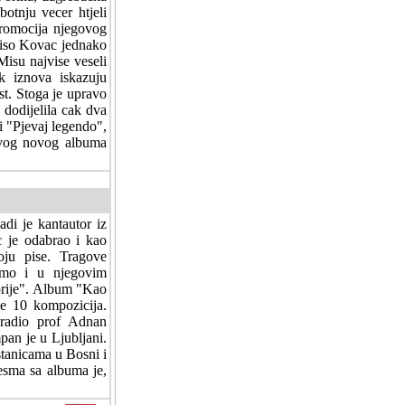
otnju vecer htjeli
romocija njegovog
Miso Kovac jednako
Misu najvise veseli
ek iznova iskazuju
st. Stoga je upravo
 dodijelila cak dva
i "Pjevaj legendo",
govog novog albuma
di je kantautor iz
c je odabrao i kao
oju pise. Tragove
dimo i u njegovim
rije". Album "Kao
e 10 kompozicija.
radio prof Adnan
pan je u Ljubljani.
stanicama u Bosni i
esma sa albuma je,