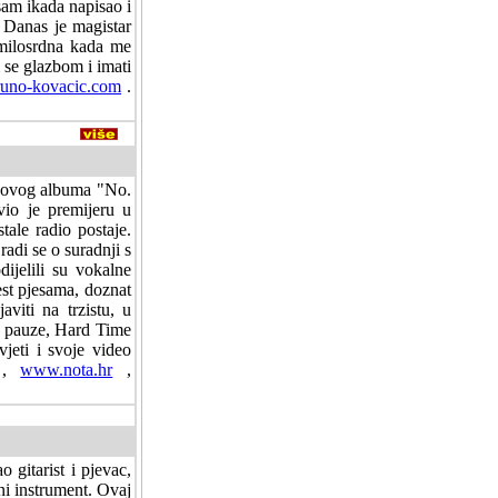
am ikada napisao i
 Danas je magistar
emilosrdna kada me
 se glazbom i imati
uno-kovacic.com
.
 novog albuma "No.
io je premijeru u
tale radio postaje.
adi se o suradnji s
dijelili su vokalne
est pjesama, doznat
viti na trzistu, u
e pauze, Hard Time
jeti i svoje video
,
www.nota.hr
,
 gitarist i pjevac,
vni instrument. Ovaj