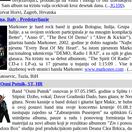
osvjezavajuci, produkcija na visini i mnogi ce biti iznenadjen
Sam album na trzistu valja ocekivati kroz desetak dana. (...
JG100
).
orvat Horvi, Zagreb, Hrvatska
, Italy - Predstavljanje
Markonee je hard rock band iz grada Bologna, Italija. Grupa 
Italije, a sa svojom svirkom participirala je na mnogim kompilacij
Better", "Anno 0", "The Best Of Demo" i "Alive & Kickin'"). 
gitarista banda Markonee, 2002. godine je dobio nagradu "Najbo
pjesmu "Every Beat Of My Heart". Sa istom pjesmom Markon
nacionalnog takmicenja "DEMO, Radio 1 RAI", a za njih je glas
glasaca. Na trzistu su sa debut albumom, "The Spirit Of Radio" 
CD-a i LP-a), sa 17 pjesama u trajanju od 1:15:09 . Vise i
sluzbenoj web stranici banda Markonee:
www.markonee.com
. (...
atosevic, Tuzla, BiH
- Osmi Putnik, ST, HR
Band "Osmi Putnik" osnovan je 07.05.1985. godine u Splitu i t
Stipisic Dzibo, vokal; Davor Gradinski Dado, bass gitara; te Ne
gitara. Nesto kasnije u band dolazi i gitarist Igor Makic, te bub
u ovoj postavi band ima svoje koncertno krstenje 01.08.
nastupaju zajedno sa "Zabranjenim Pusenjem" na splitskim G
snimljena albuma, pauze u radu i ponovnog formiranja be
materijal za novi album koji je rezultirao albumom "Ziv i ponos
ndora Box" studiju pod produkcijskom palicom Deana Clea Brkica, da 