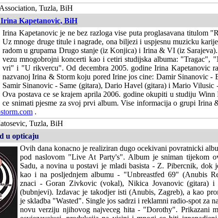
Association, Tuzla, BiH
 Irina Kapetanovic, BiH
Irina Kapetanovic je ne bez razloga vise puta proglasavana titulom "
Uz mnoge druge titule i nagrade, ona biljezi i uspjesnu muzicku karijer
radom u grupama Drugo stanje (iz Konjica) i Irina & VI (iz Sarajeva)
vezu mnogobrojni koncerti kao i cetiri studijska albuma: "Tragac", 
vri" i "U rikvercu". Od decembra 2005. godine Irina Kapetanovic ra
nazvanoj Irina & Storm koju pored Irine jos cine: Damir Sinanovic -
Samir Sinanovic - Same (gitara), Dario Havel (gitara) i Mario Vilusic -
Ova postava ce se krajem aprila 2006. godine okupiti u studiju Winn
ce snimati pjesme za svoj prvi album. Vise informacija o grupi Irina
-storm.com
.
atosevic, Tuzla, BiH
d u opticaju
Ovih dana konacno je realiziran dugo ocekivani povratnicki al
pod naslovom "Live At Party's". Album je sniman tijekom
Sadu, a novina u postavi je mladi basista - Z. Pibercnik, dok je
kao i na posljednjem albumu - "Unbreastfed 69" (Anubis Rec
znaci - Goran Zivkovic (vokal), Nikica Jovanovic (gitara) 
(bubnjevi). Izdavac je takodjer isti (Anubis, Zagreb), a kao pr
je skladba "Wasted". Single jos sadrzi i reklamni radio-spot za n
novu verziju njihovog najveceg hita - "Dorothy". Prikazani ma