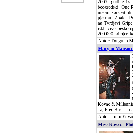
2005. godine iza
beogradski "One R
nizom koncertnih 
pjesmu "Znak". Pri
na Tvrdjavi Gripe.
iskljucivo beskom
200.000 primjeraka,
Autor: Dragutin M
Marylin Manson 
Kovac & Millennium
12, Free Bird - Tr
Autor: Tomi Edvar
Miso Kovac - Plat