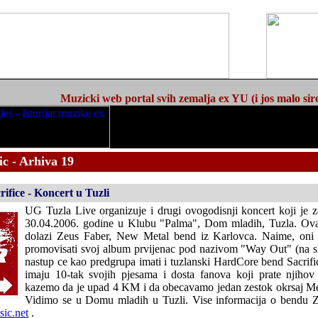
Muzicki web portal svih zemalja ex YU (i jos malo sir
c - Arhiva 19
ifice - Koncert u Tuzli
UG Tuzla Live organizuje i drugi ovogodisnji koncert koji je z
30.04.2006. godine u Klubu "Palma", Dom mladih, Tuzla. Ova
dolazi Zeus Faber, New Metal bend iz Karlovca. Naime, oni
promovisati svoj album prvijenac pod nazivom "Way Out" (na sli
nastup ce kao predgrupa imati i tuzlanski HardCore bend Sacrif
imaju 10-tak svojih pjesama i dosta fanova koji prate njiho
kazemo da je upad 4 KM i da obecavamo jedan zestok okrsaj Me
Vidimo se u Domu mladih u Tuzli. Vise informacija o bendu Z
ic.net
.