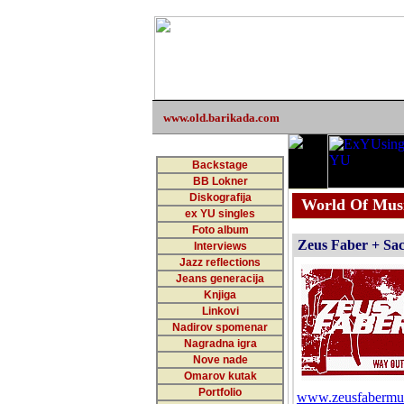
www.old.barikada.com
Backstage
BB Lokner
Diskografija
World Of Musi
ex YU singles
Foto album
Zeus Faber + Sacr
Interviews
Jazz reflections
Jeans generacija
Knjiga
Linkovi
Nadirov spomenar
Nagradna igra
Nove nade
Omarov kutak
Portfolio
www.zeusfabermus