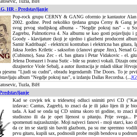
atosevic, Tuzla, BiH
G, HR - Predstavljanje
Pop-rock grupu CERNY & GANG oformio je kantautor Alan 
2002. godine. Pred nekoliko tjedana grupa Cerny & Gang je 
svog prvog studijskog albuma - "Negdje pokraj nas" - u So
Zagrebu, Palmoticeva 4. Na albumu se kao gosti pojavljuju i pr
Goody - klavijature (koji je ujedno i glazbeni producent album
Samir Kadribaąić - elektricni kontrabas i elektricna bas gitara, I
Jaksa Jordes Kriletic - saksofon (clanovi grupe Jinx), Nenad 
(Cubismo), Sasa Zec - el. bas gitara i Petar Vidakovic - el. git
Jelena Domazet i Ivana Sutic - bile su prateci vokali. Dizajn omo
dizajnerice Viole Sebalj, a autor ilustracija je mladi slikar Hrv
za pjesmu "Ljudi su cudni", obradu legendarnih The Doors. To je prvi
dstavljaju album "Negdje pokraj nas", u izdanju Dallas Recordsa. (...
JG
atosevic, Tuzla, BiH
Predstavljanje
Kad se covjek tek u tridesetoj odluci snimiti prvi CD ("Kao
izdavac: Cantus, Zagreb), to znaci da je ili jako lijen ili je bi
tada. A kad se onda taj CD snima skoro tri godine, to znaci il
studiozno ili da je opet lijenost u pitanju. Prije svega...
spomenuti najzasluznije. Moji najveci fanovi - moji starci, kao d
da ce im se stariji sin baviti glazbom, pa su me spremno vodil
prvu gitaru, kupili sax, podnosili probe mojih bendova u podrum