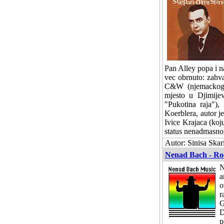
Pan Alley popa i n
vec obrnuto: zahva
C&W (njemackog i
mjesto u Djimijev
"Pukotina raja")
Koerblera, autor je
Ivice Krajaca (koju
status nenadmasnog
Autor: Sinisa Skar
Nenad Bach - Ro
N
a
o
r
G
D
p