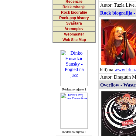
Recenzije
Autor: Tuzla Live 
Reklamiranje
Rock biografije
Rock biografija -
Rock-pop history
Svaštara
Vremeplov
Webmaster
Web Site Map
biti) na
www.irina
Autor: Dragutin M
Overflow - Waste
Reklamno mjesto 1
Reklamno mjesto 2