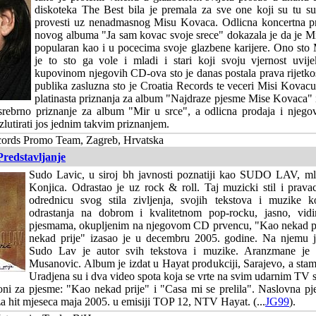
diskoteka The Best bila je premala za sve one koji su tu sub
provesti uz nenadmasnog Misu Kovaca. Odlicna koncertna p
novog albuma "Ja sam kovac svoje srece" dokazala je da je 
popularan kao i u pocecima svoje glazbene karijere. Ono sto 
je to sto ga vole i mladi i stari koji svoju vjernost uvij
kupovinom njegovih CD-ova sto je danas postala prava rijetko
publika zasluzna sto je Croatia Records te veceri Misi Kovacu
platinasta priznanja za album "Najdraze pjesme Mise Kovaca" 
 srebrno priznanje za album "Mir u srce", a odlicna prodaja i nje
zlutirati jos jednim takvim priznanjem.
cords Promo Team, Zagreb, Hrvatska
Predstavljanje
Sudo Lavic, u siroj bh javnosti poznatiji kao SUDO LAV, mla
Konjica. Odrastao je uz rock & roll. Taj muzicki stil i prava
odrednicu svog stila zivljenja, svojih tekstova i muzike k
odrastanja na dobrom i kvalitetnom pop-rocku, jasno, vi
pjesmama, okupljenim na njegovom CD prvencu, "Kao nekad p
nekad prije" izasao je u decembru 2005. godine. Na njemu j
Sudo Lav je autor svih tekstova i muzike. Aranzmane je 
Musanovic. Album je izdat u Hayat produkciji, Sarajevo, a stam
Uradjena su i dva video spota koja se vrte na svim udarnim TV 
oni za pjesme: "Kao nekad prije" i "Casa mi se prelila". Naslovna pj
za hit mjeseca maja 2005. u emisiji TOP 12, NTV Hayat. (...
JG99
).