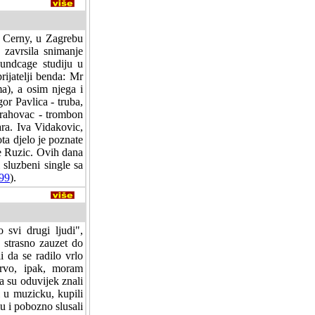
Cerny, u Zagrebu
zavrsila snimanje
undcage studiju u
ijatelji benda: Mr
a), a osim njega i
gor Pavlica - truba,
Grahovac - trombon
ara. Iva Vidakovic,
ta djelo je poznate
oje Ruzic. Ovih dana
 sluzbeni single sa
99
).
 svi drugi ljudi",
o strasno zauzet do
i da se radilo vrlo
 Prvo, ipak, moram
a su oduvijek znali
i u muzicku, kupili
u i pobozno slusali