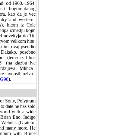
rad; od 1960.-1964.
sti i bogom danog
ora, kao da je vec
ntry and western"
), hitom iz Cole
otipa izmedju kojih
 od noveltyja do Tin
prvom velikom hitu,
 snimi ovaj pseudio
. Dakako, posebno
or" (tema iz filma
5" (na glazbu Ive
rdzijeva - Mlinca i
re javnosti, uziva i
JG98
).
 for Sony, Polygram
to date he has sold
 world with a wide
 Brian Eno, Indigo
 Welnick (Grateful
 and many more. He
 album with Bruce