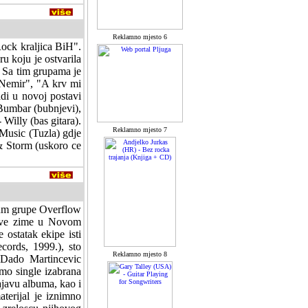
Reklamno mjesto 6
Rock kraljica BiH".
u koju je ostvarila
. Sa tim grupama je
"Nemir", "A krv mi
di u novoj postavi
 Bumbar (bubnjevi),
 Willy (bas gitara).
Reklamno mjesto 7
 Music (Tuzla) gdje
 & Storm (uskoro ce
bum grupe Overflow
 ove zime u Novom
 ostatak ekipe isti
ords, 1999.), sto
Reklamno mjesto 8
i Dado Martincevic
omo single izabrana
ajavu albuma, kao i
terijal je iznimno