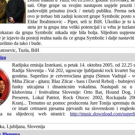
sati. Obje grupe su svojim nastupom uspjele pruziti k
zadovoljiti prisutnu (rock / metal) publiku. Prema ne
ovo je trebao biti zadnji koncert grupe Symbolic posto s
Eldar Ibrahimovic - Piper, seli iz BiH. Ukoliko je to t
steta jer ta grupa ima veliki potencijal i u vrhu je tuzl
okazao da grupa Symbolic nikada nije bila bolja. Slijedom uspjesn
 je izjavio da postoji realna nada da ce grupa Symbolic i dalje nastavit
zelimo da tako i bude.
atosevic, Tuzla, BiH
lizo
Radijska emisija Izstekani, u petak 14. oktobra 2005. od 22.25 
Radija Slovenija - Val 202, ugoscuje ljubljanski rock kvartet Sup
gostima. Superlizo je cetvreroclana grupa (Simon Vadnjal - vok
Miha Zlicar - gitara; Blaz Zlicar - bass i David Rebolj - bubnjevi
funky uticajima i dinamicnim vokalima. Nastupali su u n
klubovima / festivalima Slovenije: Orto Bar, Hound Dog
Preseren, Lokal Patriot, Rock Otocec 2002, Rockajada 20
Kranj... Trenutno uz pomoc producenta Jure Tonija spremaju 
ce imati cetrnaest pjesama pjevanih na slovenskom i engles
 na slijedecoj web stranici:
http://music.download.com/super
a, Ljubljana, Slovenija
k Plemena