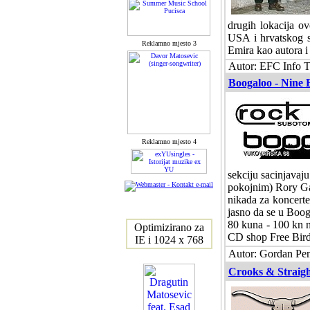
drugih lokacija ov
USA i hrvatskog s
Reklamno mjesto 3
Emira kao autora i
Autor: EFC Info T
Boogaloo - Nine 
Reklamno mjesto 4
sekciju sacinjavaj
pokojnim) Rory Gal
nikada za koncerte 
jasno da se u Boog
80 kuna - 100 kn 
Optimizirano za
CD shop Free Bird,
IE i 1024 x 768
Autor: Gordan Pen
Crooks & Straigh