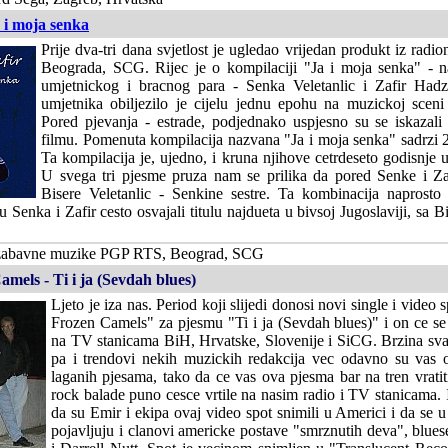
a i moja senka
Prije dva-tri dana svjetlost je ugledao vrijedan produkt iz rad
Beograda, SCG. Rijec je o kompilaciji "Ja i moja senka" - na
umjetnickog i bracnog para - Senka Veletanlic i Zafir Had
umjetnika obiljezilo je cijelu jednu epohu na muzickoj sceni 
Pored pjevanja - estrade, podjednako uspjesno su se iskazali 
filmu. Pomenuta kompilacija nazvana "Ja i moja senka" sadrzi 2
Ta kompilacija je, ujedno, i kruna njihove cetrdeseto godisnje u
U svega tri pjesme pruza nam se prilika da pored Senke i Za
Bisere Veletanlic - Senkine sestre. Ta kombinacija naprosto
 Senka i Zafir cesto osvajali titulu najdueta u bivsoj Jugoslaviji, sa 
 zabavne muzike PGP RTS, Beograd, SCG
els - Ti i ja (Sevdah blues)
Ljeto je iza nas. Period koji slijedi donosi novi single i vide
Frozen Camels" za pjesmu "Ti i ja (Sevdah blues)" i on ce se
na TV stanicama BiH, Hrvatske, Slovenije i SiCG. Brzina sv
pa i trendovi nekih muzickih redakcija vec odavno su vas od
laganih pjesama, tako da ce vas ova pjesma bar na tren vrati
rock balade puno cesce vrtile na nasim radio i TV stanicama. I
da su Emir i ekipa ovaj video spot snimili u Americi i da se 
pojavljuju i clanovi americke postave "smrznutih deva", blue