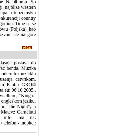
ne. Na albumu "So
ji, najblize western
tupa u inozemstvu
onkurenciji country
 godinu. Time su se
owu (Poljska), kao
ozvani ste na gore
dasnje postave do
ivac benda. Muzika
 modernih muzickih
uzenja, cetvrtkom,
tskem Klubu GRO©
ta su: 06.10.2005.,
vi album, "King of
 engleskom jeziku.
s in The Night", u
 Matevz Carnelutti
se info ima na:
/ telefon - mobitel: