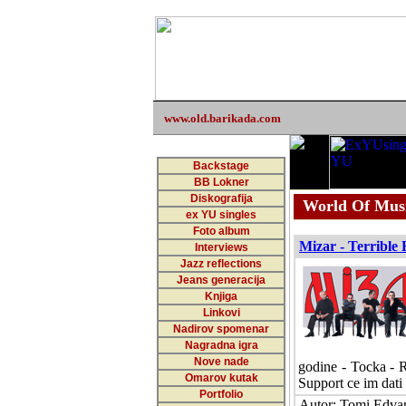
www.old.barikada.com
Backstage
BB Lokner
Diskografija
World Of Musi
ex YU singles
Foto album
Mizar - Terrible
Interviews
Jazz reflections
Jeans generacija
Knjiga
Linkovi
Nadirov spomenar
Nagradna igra
Nove nade
godine - Tocka - R
Omarov kutak
Support ce im dati
Portfolio
Autor: Tomi Edvar