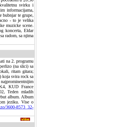
valitetnu svirku i
kim informacijama,
e bubnjar te grupe,
acno - to je velika
anske muzicke scene.
og koncerta, Eldar
i sa radom, sa njima
sati na 2. programu
erlizo (na slici) sa
ali, ritam gitara;
) koja svira rock sa
ajprominentnijim
, K4, KUD France
02, Teden mladih
debut album. Album
kom jeziku. Vise o
lizo/3600-8573_32-