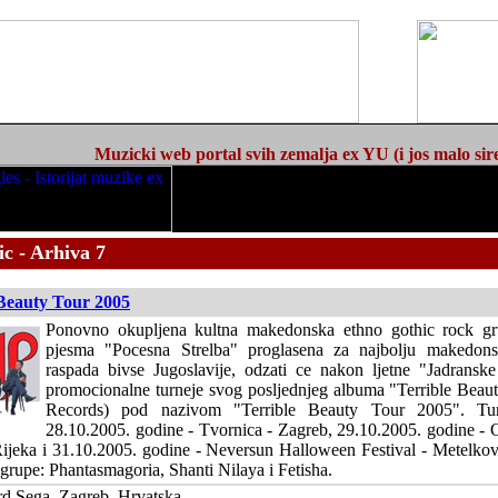
Muzicki web portal svih zemalja ex YU (i jos malo sir
c - Arhiva 7
 Beauty Tour 2005
Ponovno okupljena kultna makedonska ethno gothic rock 
pjesma "Pocesna Strelba" proglasena za najbolju makedon
raspada bivse Jugoslavije, odzati ce nakon ljetne "Jadranske
promocionalne turneje svog posljednjeg albuma "Terrible Beaut
Records) pod nazivom "Terrible Beauty Tour 2005". Tur
28.10.2005. godine - Tvornica - Zagreb, 29.10.2005. godine - O
ijeka i 31.10.2005. godine - Neversun Halloween Festival - Metelkova
 grupe: Phantasmagoria, Shanti Nilaya i Fetisha.
d Sega, Zagreb, Hrvatska