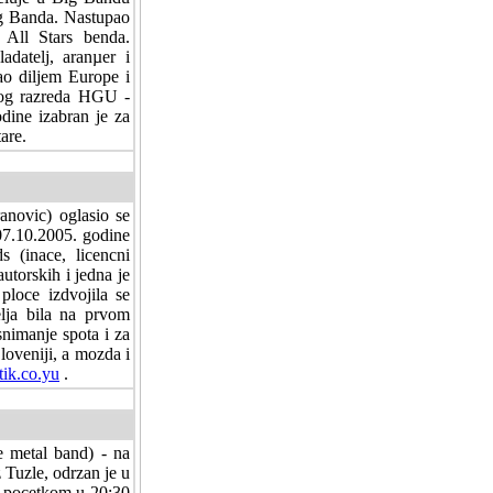
ig Banda. Nastupao
All Stars benda.
adatelj, aranµer i
ao diljem Europe i
rvog razreda HGU -
dine izabran je za
are.
novic) oglasio se
07.10.2005. godine
 (inace, licencni
torskih i jedna je
ploce izdvojila se
elja bila na prvom
nimanje spota i za
loveniji, a mozda i
ik.co.yu
.
e metal band) - na
 Tuzle, odrzan je u
a pocetkom u 20:30