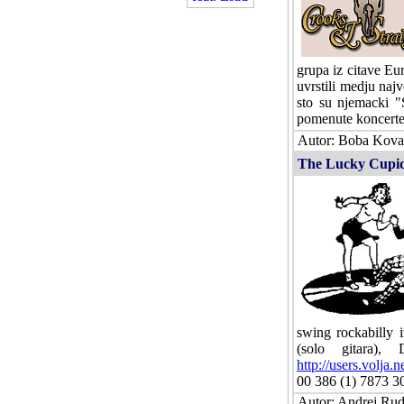
grupa iz citave Eu
uvrstili medju naj
sto su njemacki "
pomenute koncerte 
Autor: Boba Kovac
The Lucky Cupids
swing rockabilly 
(solo gitara),
http://users.volja.
00 386 (1) 7873 30
Autor: Andrej Rudo