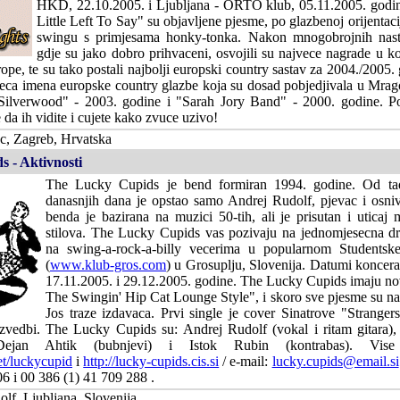
HKD, 22.10.2005. i Ljubljana - ORTO klub, 05.11.2005. godi
Little Left To Say" su objavljene pjesme, po glazbenoj orijentaci
swingu s primjesama honky-tonka. Nakon mnogobrojnih nas
gdje su jako dobro prihvaceni, osvojili su najvece nagrade u k
rope, te su tako postali najbolji europski country sastav za 2004./2005.
veca imena europske country glazbe koja su dosad pobjedjivala u Mrag
Silverwood" - 2003. godine i "Sarah Jory Band" - 2000. godine. P
da ih vidite i cujete kako zvuce uzivo!
, Zagreb, Hrvatska
 - Aktivnosti
The Lucky Cupids je bend formiran 1994. godine. Od ta
danasnjih dana je opstao samo Andrej Rudolf, pjevac i osn
benda je bazirana na muzici 50-tih, ali je prisutan i uticaj
stilova. The Lucky Cupids vas pozivaju na jednomjesecna dr
na swing-a-rock-a-billy vecerima u popularnom Studen
(
www.klub-gros.com
) u Grosuplju, Slovenija. Datumi koncera
17.11.2005. i 29.12.2005. godine. The Lucky Cupids imaju no
The Swingin' Hip Cat Lounge Style", i skoro sve pjesme su na
Jos traze izdavaca. Prvi single je cover Sinatrove "Stranger
izvedbi. The Lucky Cupids su: Andrej Rudolf (vokal i ritam gitara),
 Dejan Ahtik (bubnjevi) i Istok Rubin (kontrabas). Vi
net/luckycupid
i
http://lucky-cupids.cis.si
/ e-mail:
lucky.cupids@email.si
6 i 00 386 (1) 41 709 288 .
lf, Ljubljana, Slovenija