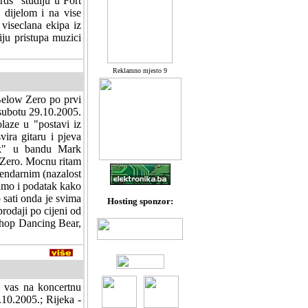
rds" studiju u Fort
 dijelom i na vise
viseclana ekipa iz
ju pristupa muzici
Reklamno mjesto 9
Below Zero po prvi
 subotu 29.10.2005.
laze u "postavi iz
ira gitaru i pjeva
ik" u bandu Mark
 Zero. Mocnu ritam
gendarnim (nazalost
amo i podatak kako
o sati onda je svima
Hosting sponzor:
rodaji po cijeni od
shop Dancing Bear,
 vas na koncertnu
10.2005.; Rijeka -