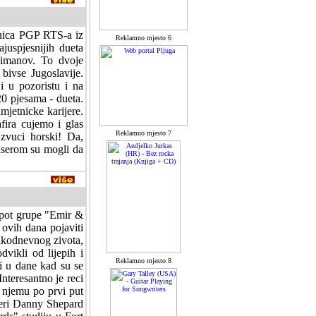
ionica PGP RTS-a iz
Reklamno mjesto 6
juspjesnijih dueta
zimanov. To dvoje
bivse Jugoslavije.
i u pozoristu i na
0 pjesama - dueta.
mjetnicke karijere.
fira cujemo i glas
Reklamno mjesto 7
 zvuci horski! Da,
Biserom su mogli da
o spot grupe "Emir &
 ovih dana pojaviti
akodnevnog zivota,
vikli od lijepih i
Reklamno mjesto 8
ti u dane kad su se
nteresantno je reci
u njemu po prvi put
seri Danny Shepard