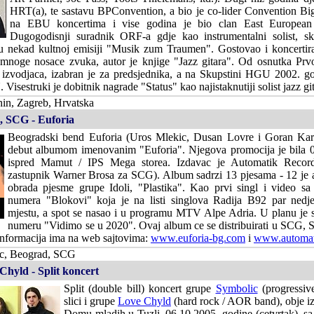
HRT(a), te sastavu BPConvention, a bio je co-lider Convention B
na EBU koncertima i vise godina je bio clan East European 
Dugogodisnji suradnik ORF-a gdje kao instrumentalni solist, skl
e u nekad kultnoj emisiji "Musik zum Traumen". Gostovao i koncertir
e mnoge nosace zvuka, autor je knjige "Jazz gitara". Od osnutka P
izvodjaca, izabran je za predsjednika, a na Skupstini HGU 2002. go
isestruki je dobitnik nagrade "Status" kao najistaknutiji solist jazz git
in, Zagreb, Hrvatska
, SCG - Euforia
Beogradski bend Euforia (Uros Mlekic, Dusan Lovre i Goran Kara
debut albumom imenovanim "Euforia". Njegova promocija je bila 
ispred Mamut / IPS Mega storea. Izdavac je Automatik Records
zastupnik Warner Brosa za SCG). Album sadrzi 13 pjesama - 12 je au
obrada pjesme grupe Idoli, "Plastika". Kao prvi singl i video sa 
numera "Blokovi" koja je na listi singlova Radija B92 par nedj
mjestu, a spot se nasao i u programu MTV Alpe Adria. U planu je s
numeru "Vidimo se u 2020". Ovaj album ce se distribuirati u SCG, S
informacija ima na web sajtovima:
www.euforia-bg.com
i
www.automat
ic, Beograd, SCG
hyld - Split koncert
Split (double bill) koncert grupe
Symbolic
(progressiv
slici i grupe
Love Chyld
(hard rock / AOR band), obje iz
Domu mladih u Tuzli, 06.10.2005. godine (cetvrtak), s