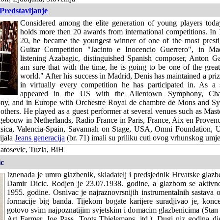
Predstavljanje
Considered among the elite generation of young players tod
holds more then 20 awards from international competitions. In 
20, he became the youngest winner of one of the most prestig
Guitar Competition "Jacinto e Inocencio Guerrero", in Mad
listening Azabagic, distinguished Spanish composer, Anton Gar
am sure that with the time, he is going to be one of the greate
world." After his success in Madrid, Denis has maintained a pri
in virtually every competition he has participated in. As a 
appeared in the US with the Allentown Symphony, Cha
y, and in Europe with Orchestre Royal de chambre de Mons and S
thers. He played as a guest performer at several venues such as Maste
ebouw in Netherlands, Radio France in Paris, France, Aix en Provence
sica, Valencia-Spain, Savannah on Stage, USA, Omni Foundation, US
rijala
Jeans generacija
(br. 71) imali su priliku cuti ovog vrhunskog umje
atosevic, Tuzla, BiH
c
Iznenada je umro glazbenik, skladatelj i predsjednik Hrvatske glaz
Damir Dicic. Rodjen je 23.07.1938. godine, a glazbom se aktivn
1955. godine. Osnivac je najraznovrsnijih instrumentalnih sastava o
formacije big banda. Tijekom bogate karijere suradjivao je, konce
gotovo svim najpoznatijim svjetskim i domacim glazbenicima (Stan
Art Farmer, Joe Pass, Toots Thielemans, itd.). Dugi niz godina d