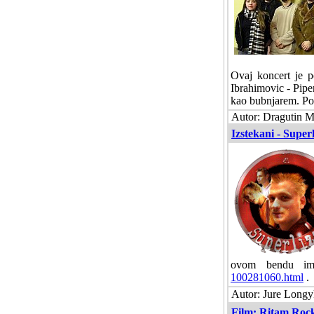
Ovaj koncert je p
Ibrahimovic - Piper
kao bubnjarem. Po
Autor: Dragutin M
Izstekani - Super
ovom bendu ima
100281060.html
.
Autor: Jure Longyk
Film: Ritam Roc