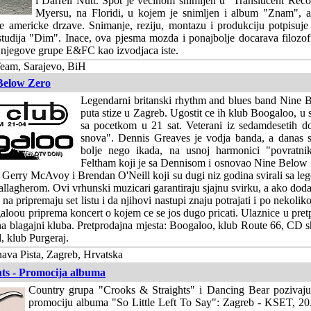
i Darrell Nutt. Spot je vecinom snimljen u "Translucent Reco
Myersu, na Floridi, u kojem je snimljen i album "Znam", a
e americke drzave. Snimanje, reziju, montazu i produkciju potpisuje 
tudija "Dim". Inace, ova pjesma mozda i ponajbolje docarava filozofi
 njegove grupe E&FC kao izvodjaca iste.
eam, Sarajevo, BiH
Below Zero
Legendarni britanski rhythm and blues band Nine 
puta stize u Zagreb. Ugostit ce ih klub Boogaloo, u
sa pocetkom u 21 sat. Veterani iz sedamdesetih do
snova". Dennis Greaves je vodja banda, a danas sv
bolje nego ikada, na usnoj harmonici "povratn
Feltham koji je sa Dennisom i osnovao Nine Below
u Gerry McAvoy i Brendan O'Neill koji su dugi niz godina svirali sa le
lagherom. Ovi vrhunski muzicari garantiraju sjajnu svirku, a ako dod
na pripremaju set listu i da njihovi nastupi znaju potrajati i po nekolik
aloou priprema koncert o kojem ce se jos dugo pricati. Ulaznice u pretp
na blagajni kluba. Pretprodajna mjesta: Boogaloo, klub Route 66, CD 
 klub Purgeraj.
ava Pista, Zagreb, Hrvatska
ts - Promocija albuma
Country grupa "Crooks & Straights" i Dancing Bear pozivaju
promociju albuma "So Little Left To Say": Zagreb - KSET, 20.