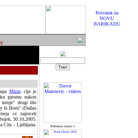
Povratak na
NOVU
BARIKADU
e)
grupa
Mizar
, cija je
sku pjesmu nakon
 turnje" drugi dio
y Is Born" (Dallas
neja ce zapoceti
sijek, 30.10.2005.
 City - Ljubljana.
Reklamno mjesto 5