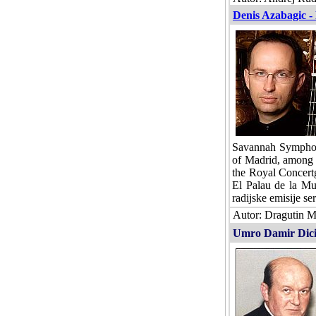
Denis Azabagic - 
Savannah Symphon
of Madrid, among o
the Royal Concertg
El Palau de la Mu
radijske emisije se
Autor: Dragutin M
Umro Damir Dici