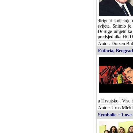
dirigent sudjeluj
svijeta. Snimio j
Udruge umjetnika 
predsjednika HGU. V
Autor: Drazen Buh
Euforia, Beograd
u Hrvatskoj. Vise 
Autor: Uros Mlek
Symbolic + Love C