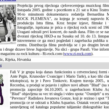
Projekcija prvog rijeckoga cjelovecernjega muzickog film
listopada 2005. godine s pocetkom u 21 sat u Kinu Teatro 
90-to minutnom dokumentarcu redatelja Bernardina
ROCK PLEMENA", za kojega je scenarij napravio Kor
produkciju Istra filma. Kroz brojne izjave, filmske i 
fotografije, ispricana je prica o rijeckoj rock sceni od 1
Uragani odrzali prvi koncert, do nasih dana. Film ce se nast
dvorani rijeckog HKD-a na Susaku od 10. do 13. listopa
istovremeno ce ga moci pogledati i zagrebacka publika 
centra. Distribucija filma predvidja se i po drugim hrva
 i druge drzave bivse Jugoslavije. Na slici - grupa Parafi. Vise info
 magazinu za rock kulturu - Ri-rock.com (
www.ri-rock.com
).
ic, Rijeka, Hrvatska
i
Fali V je grupa koja danas funkcionira u cetveroclanoj formi
Ante Prgin, Krunoslav Cvanciger i Mario Tarle), a kao tihi cla
tekstopisca), tu je i Pavo Tonkovic. Krajem travnja 2005., 
Recordsa, u prodaji se pojavio i njihov novi album "Blud" (na sl
promocija zapocinje 04.10.2005. u zagrebackom Klubu Aq
"Blud" objavljena su vec tri singla i video spota: "Osmijeh" u re
"Prevruce" Radislava Jovanova Gonze, koji je rezirao i spot "T
promocija ce se odrzati u Klubu Aquarius. Ostatak veceri sastoj
sastavljenog od kataloga popularne talijanske diskografske 