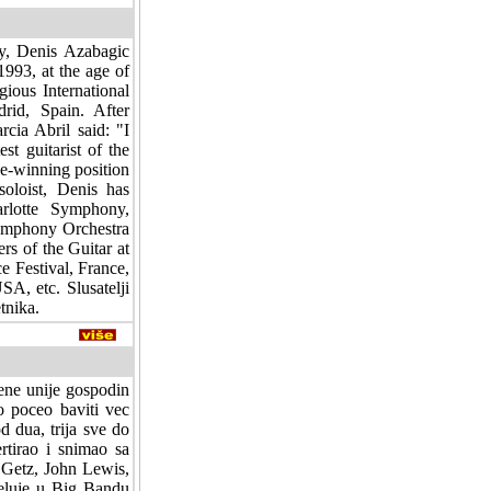
ay, Denis Azabagic
1993, at the age of
ious International
rid, Spain. After
cia Abril said: "I
st guitarist of the
ze-winning position
soloist, Denis has
rlotte Symphony,
ymphony Orchestra
rs of the Guitar at
 Festival, France,
A, etc. Slusatelji
tnika.
bene unije gospodin
o poceo baviti vec
d dua, trija sve do
rtirao i snimao sa
 Getz, John Lewis,
jeluje u Big Bandu