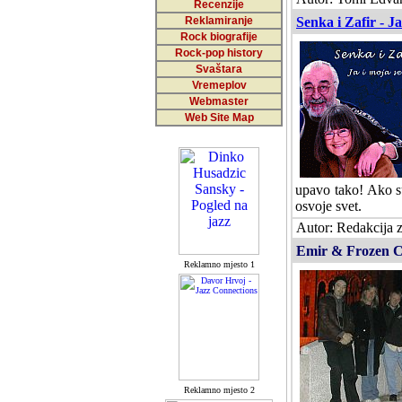
Recenzije
Reklamiranje
Senka i Zafir - J
Rock biografije
Rock-pop history
Svaštara
Vremeplov
Webmaster
Web Site Map
upavo tako! Ako su
osvoje svet.
Autor: Redakcija
Emir & Frozen Cam
Reklamno mjesto 1
Reklamno mjesto 2