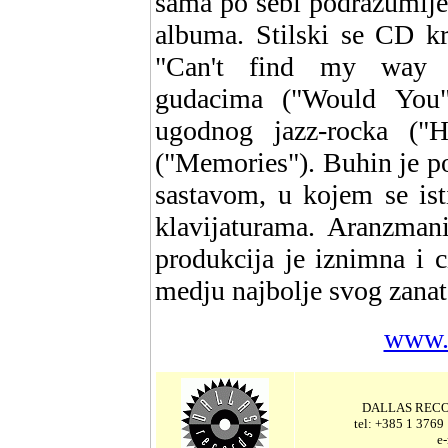
sama po sebi podrazumijev
albuma. Stilski se CD k
"Can't find my way h
gudacima ("Would You"
ugodnog jazz-rocka ("
("Memories"). Buhin je 
sastavom, u kojem se is
klavijaturama. Aranzman
produkcija je iznimna i 
medju najbolje svog zana
www.
DALLAS RECOR
tel: +385 1 3769
e