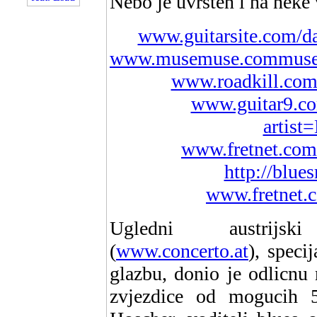
Nebo je uvrsten i na neke 
www.guitarsite.com/da
www.musemuse.commuseli
www.roadkill.co
www.guitar9.com
artist
www.fretnet.com
http://blue
www.fretnet.c
Ugledni austrij
(
www.concerto.at
), speci
glazbu, donio je odlicnu 
zvjezdice od mogucih 5