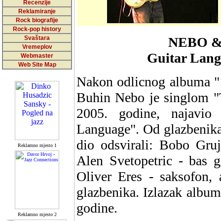
Recenzije
Reklamiranje
Rock biografije
Rock-pop history
Svaštara
NEBO & 
Vremeplov
Guitar Lan
Webmaster
Web Site Map
Nakon odlicnog albuma "10
Buhin Nebo je singlom "T
2005. godine, najavi
Language". Od glazbenika
dio odsvirali: Bobo Gruj
Reklamno mjesto 1
Alen Svetopetric - bas g
Oliver Eres - saksofon, 
glazbenika. Izlazak albu
godine.
Reklamno mjesto 2