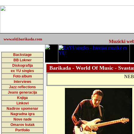
www.old.barikada.com
Muzicki web 
Backstage
BB Lokner
Diskografija
Barikada - World Of Music - Svasta
ex YU singles
NEB
Foto album
Interviews
Jazz reflections
Jeans generacija
Knjiga
Linkovi
Nadirov spomenar
Nagradna igra
Nove nade
Omarov kutak
Portfolio