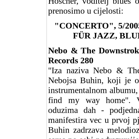
Hoscher, voditelj blues 
prenosimo u cijelosti:
"CONCERTO", 5/20
FÜR JAZZ, BLU
Nebo & The Downstrokes
Records 280
"Iza naziva Nebo & The 
Nebojsa Buhin, koji je 
instrumentalnom albumu,
find my way home". Vj
oduzima dah - podjedna
manifestira vec u prvoj p
Buhin zadrzava melodiozn