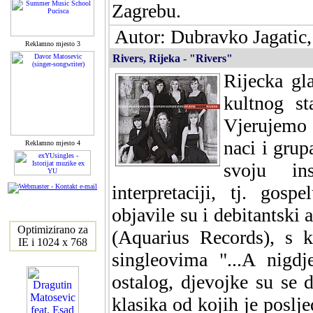
Zagrebu.
Autor: Dubravko Jagatic,
Reklamno mjesto 3
Rivers, Rijeka - "Rivers"
Rijecka gl
kultnog st
Vjerujemo 
naci i grup
Reklamno mjesto 4
svoju ins
interpretaciji, tj. gos
objavile su i debitantski
Optimizirano za
(Aquarius Records), s k
IE i 1024 x 768
singleovima "...A nigd
ostalog, djevojke su se 
klasika od kojih je poslje