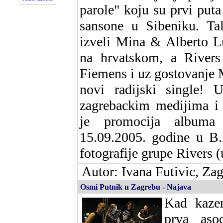
parole" koju su prvi puta
sansone u Sibeniku. Tal
izveli Mina & Alberto L
na hrvatskom, a Rivers
Fiemens i uz gostovanje M
novi radijski single! 
zagrebackim medijima i 
je promocija albuma 
15.09.2005. godine u B.
fotografije grupe Rivers 
Autor: Ivana Futivic, Zag
Osmi Putnik u Zagrebu - Najava
Kad kaze
prva asoc