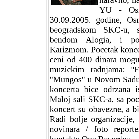
YU - Osm
30.09.2005. godine, Os
beogradskom SKC-u, s
bendom Alogia, i po
Karizmom. Pocetak koncer
ceni od 400 dinara mogu
muzickim radnjama: "F
"Mungos" u Novom Sadu.
koncerta bice odrzana i
Maloj sali SKC-a, sa poc
koncert su obavezne, a b
Radi bolje organizacije,
novinara / foto report
kontakte One Recordsa.