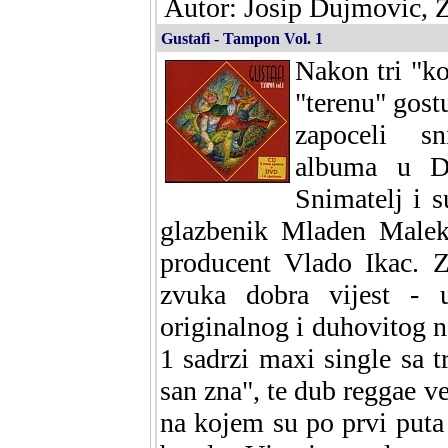
Autor: Josip Dujmovic, 
Gustafi - Tampon Vol. 1
Nakon tri "ko
"terenu" gos
zapoceli s
albuma u Da
Snimatelj i s
glazbenik Mladen Malek,
producent Vlado Ikac. Za
zvuka dobra vijest - 
originalnog i duhovitog 
1 sadrzi maxi single sa t
san zna", te dub reggae 
na kojem su po prvi puta