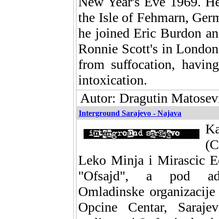
New Year's Eve 1969. Hen
the Isle of Fehmarn, Ge
he joined Eric Burdon a
Ronnie Scott's in London
from suffocation, havin
intoxication.
Autor: Dragutin Matosevi
Interground Sarajevo - Najava
K
(C
Leko Minja i Mirascic 
"Ofsajd", a pod admi
Omladinske organizacij
Opcine Centar, Saraje