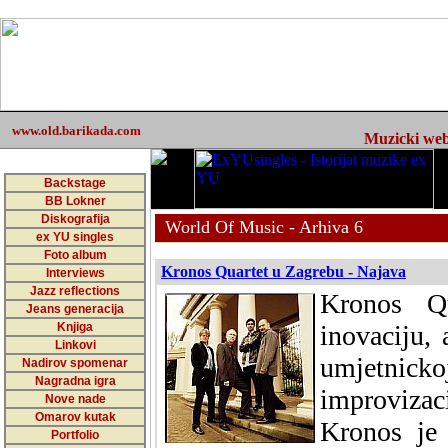
www.old.barikada.com
Muzicki web 
Backstage
BB Lokner
Diskografija
World Of Music - Arhiva 6
ex YU singles
Foto album
Kronos Quartet u Zagrebu - Najava
Interviews
Jazz reflections
Kronos Qu
Jeans generacija
Knjiga
inovaciju, 
Linkovi
umjetnicko
Nadirov spomenar
Nagradna igra
improvizac
Nove nade
Omarov kutak
Kronos je 
Portfolio