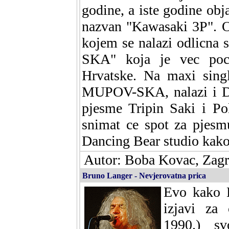
godine, a iste godine obj
nazvan "Kawasaki 3P". O
kojem se nalazi odlicn
SKA" koja je vec poce
Hrvatske. Na maxi sing
MUPOV-SKA, nalazi i Du
pjesme Tripin Saki i P
snimat ce spot za pje
Dancing Bear studio kako
Autor: Boba Kovac, Zagr
Bruno Langer - Nevjerovatna prica
Evo kako B
izjavi za
1990.) sv