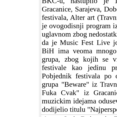
BKC-u, nastupilo je 1
Gracanice, Sarajeva, Dobo
festivala, Alter art (Trav
je ovogodisnji program 
uglavnom zbog nedostatka 
da je Music Fest Live j
BiH ima veoma mnogo p
grupa, zbog kojih se vr
festivale kao jedinu pr
Pobjednik festivala po 
grupa "Beware" iz Travn
Fuka Cvak" iz Gracani
muzickim idejama odusevi
dodijelio titulu "Najpersp