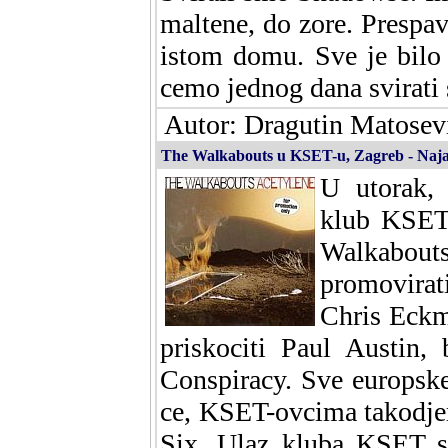
maltene, do zore. Presp
istom domu. Sve je bilo 
cemo jednog dana svirati s
Autor: Dragutin Matosevi
The Walkabouts u KSET-u, Zagreb - Naj
U utorak, 
klub KSET 
Walkabo
promovirati
Chris Eckm
priskociti Paul Austin, 
Conspiracy. Sve europsk
ce, KSET-ovcima takodje
Six. Ulaz kluba KSET se