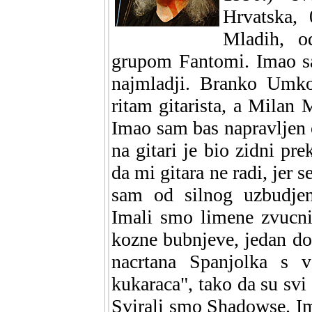
Hrvatska,
Mladih, o
grupom Fantomi. Imao sa
najmladji. Branko Umko
ritam gitarista, a Milan M
Imao sam bas napravljen od
na gitari je bio zidni pr
da mi gitara ne radi, jer 
sam od silnog uzbudjen
Imali smo limene zvucnik
kozne bubnjeve, jedan do
nacrtana Spanjolka s v
kukaraca", tako da su svi
Svirali smo Shadowse. Im