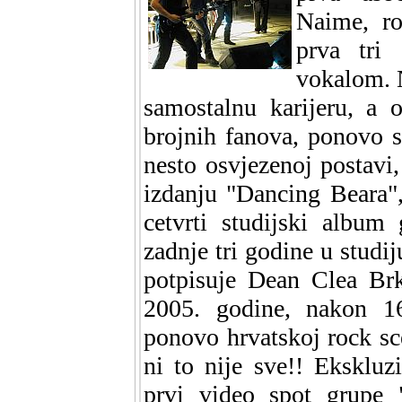
Naime, ro
prva tri
vokalom. 
samostalnu karijeru, a 
brojnih fanova, ponovo 
nesto osvjezenoj postavi
izdanju "Dancing Beara",
cetvrti studijski album
zadnje tri godine u studi
potpisuje Dean Clea Brk
2005. godine, nakon 1
ponovo hrvatskoj rock s
ni to nije sve!! Ekskluz
prvi video spot grupe