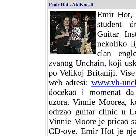
Emir Hot - Aktivnosti
Emir Hot, 
student d
Guitar Ins
nekoliko li
clan engl
zvanog Unchain, koji usk
po Velikoj Britaniji. Vi
web adresi:
www.vh-unc
docekao i momenat da 
uzora, Vinnie Moorea, k
odrzao guitar clinic u 
Vinnie Moore je pricao s
CD-ove. Emir Hot je nje