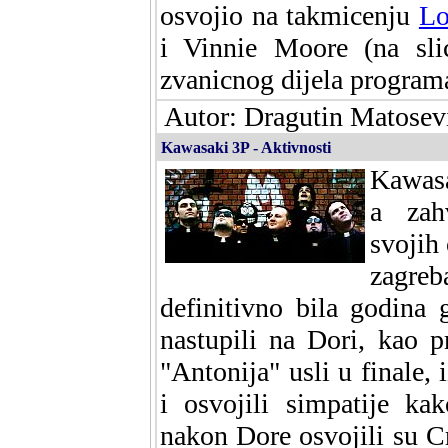
osvojio na takmicenju
Lo
i Vinnie Moore (na slic
zvanicnog dijela program
Autor: Dragutin Matosevi
Kawasaki 3P - Aktivnosti
Kawasa
a zahv
svojih 
zagre
definitivno bila godina
nastupili na Dori, kao 
"Antonija" usli u finale, 
i osvojili simpatije k
nakon Dore osvojili su 