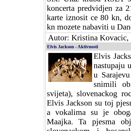
koncerta predvidjen za 2
karte iznosit ce 80 kn, d
kn mozete nabaviti u Dan
Autor: Kristina Kovacic,
Elvis Jackson - Aktivnosti
Elvis Jack
nastupaju u
u Sarajev
snimili o
svijeta), slovenackog 
Elvis Jackson su toj pjes
a vokalima su je obog
Maajka. Ta pjesma obj
slovenackom i bosansk