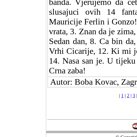
banda. Vjerujemo da cete
slusajuci ovih 14 fanta
Mauricije Ferlin i Gonzo! 
vrata, 3. Znan da je zima
Sedan dan, 8. Ca bin da, 
Vrhi Cicarije, 12. Ki mi j
14. Nasa san je. U tijek
Crna zaba!
Autor: Boba Kovac, Zagr
|
1
|
2
|
3