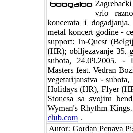
Zagreback
vrlo razn
koncerata i dogadjanja.
metal koncert godine - c
support: In-Quest (Belg
(HR); obiljezavanje 35. 
subota, 24.09.2005. -
Masters feat. Vedran Bozi
vegetarijanstva - subota
Holidays (HR), Flyer (HR)
Stonesa sa svojim bendo
Wyman's Rhythm Kings. 
club.com
.
Autor: Gordan Penava Pis