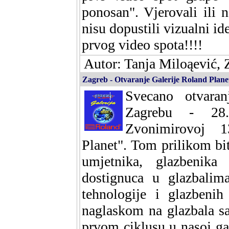
ponosan". Vjerovali ili 
nisu dopustili vizualni id
prvog video spota!!!!
Autor: Tanja Miloąević, 
Zagreb - Otvaranje Galerije Roland Plane
Svecano otvaran
Zagrebu - 28
Zvonimirovoj 1
Planet". Tom prilikom biti
umjetnika, glazbenika 
dostignuca u glazbalim
tehnologije i glazbenih
naglaskom na glazbala s
prvom ciklusu u nasoj gal