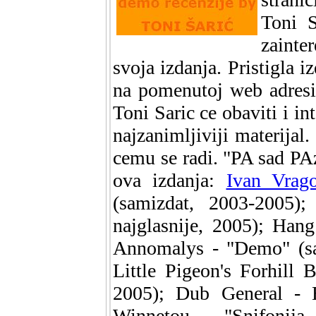
Toni S
zainte
svoja izdanja. Pristigla iz
na pomenutoj web adresi
Toni Saric ce obaviti i in
najzanimljiviji materijal.
cemu se radi. "PA sad PAz
ova izdanja:
Ivan Vrago
(samizdat, 2003-2005)
najglasnije, 2005); Ha
Annomalys - "Demo" (sam
Little Pigeon's Forhill B
2005); Dub General - 
Winnetou - "Snifonija 