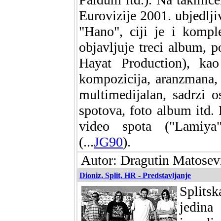
Eurovizije 2001. ubjedlj
"Hano", ciji je i kompl
objavljuje treci album,
Hayat Production), kao
kompozicija, aranzmana, 
multimedijalan, sadrzi 
spotova, foto album itd. 
video spota ("Lamiya"
(...
JG90
).
Autor: Dragutin Matosevi
Dioniz, Split, HR - Predstavljanje
Splits
jedin