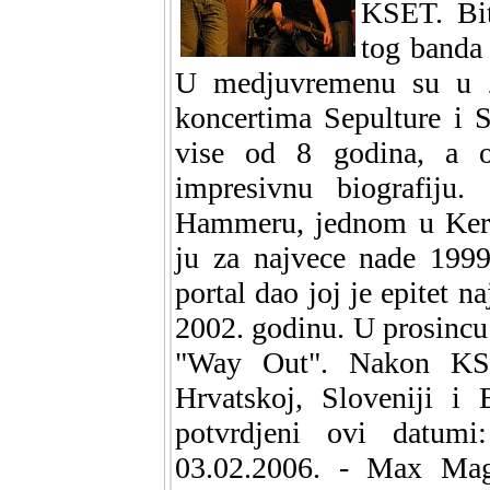
KSET. Bit
tog banda
U medjuvremenu su u Z
koncertima Sepulture i 
vise od 8 godina, a o
impresivnu biografiju
Hammeru, jednom u Ker
ju za najvece nade 1999
portal dao joj je epitet 
2002. godinu. U prosincu 
"Way Out". Nakon KSET
Hrvatskoj, Sloveniji i
potvrdjeni ovi datumi
03.02.2006. - Max Mag