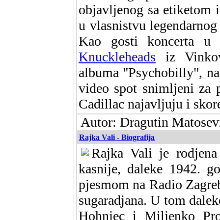
objavljenog sa etiketom i
u vlasnistvu legendarnog
Kao gosti koncerta u
Knuckleheads
iz Vinkov
albuma "Psychobilly", na
video spot snimljeni za
Cadillac najavljuju i skor
Autor: Dragutin Matosevi
Rajka Vali - Biografija
Rajka Vali je rodjen
kasnije, daleke 1942. g
pjesmom na Radio Zagreb
sugaradjana. U tom dale
Hohnjec i Miljenko Proh