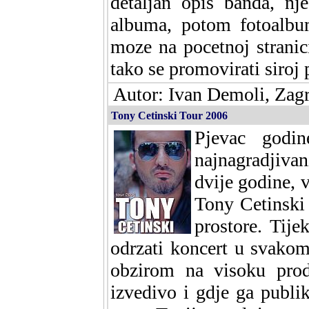
detaljan opis banda, nj
albuma, potom fotoalbum
moze na pocetnoj stranici
tako se promovirati siroj 
Autor: Ivan Demoli, Zagr
Tony Cetinski Tour 2006
Pjevac godin
najnagradjiva
dvije godine, 
Tony Cetinski 
prostore. Tij
odrzati koncert u svakom
obzirom na visoku prod
izvedivo i gdje ga publi