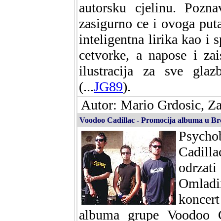
autorsku cjelinu. Pozna
zasigurno ce i ovoga puta 
inteligentna lirika kao i 
cetvorke, a napose i za
ilustracija za sve gl
(...
JG89
).
Autor: Mario Grdosic, Za
Voodoo Cadillac - Promocija albuma u B
Psycho
Cadill
odrzat
Omlad
koncert
albuma grupe Voodoo Ca