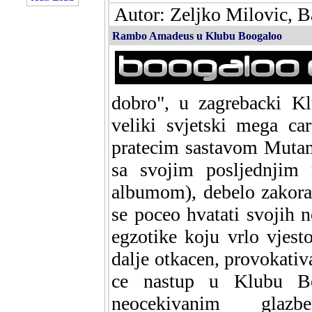
Autor: Zeljko Milovic, 
Rambo Amadeus u Klubu Boogaloo
dobro", u zagrebacki Kl
veliki svjetski mega c
pratecim sastavom Mutan
sa svojim posljednjim
albumom), debelo zakoraci
se poceo hvatati svojih n
egzotike koju vrlo vjest
dalje otkacen, provokati
ce nastup u Klubu Boo
neocekivanim glaz