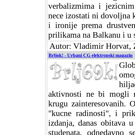
verbalizmima i jezicnim
nece izostati ni dovoljna
i ironije prema drustve
prilikama na Balkanu i u s
Autor: Vladimir Horvat, 
Brljok! - Urbani CG elektronski magazin
Glo
omo
hil
aktivnosti ne bi mogli 
krugu zainteresovanih. O
"kucne radinosti", i pr
izdanja, danas obitava u
studenata, odnedavno se