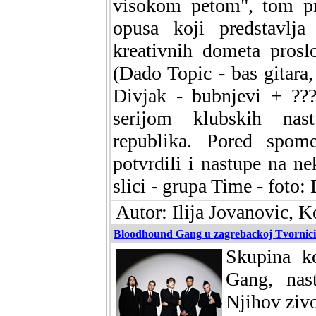
visokom petom", tom pri
opusa koji predstavlja
kreativnih dometa pros
(Dado Topic - bas gitara,
Divjak - bubnjevi + ???
serijom klubskih nas
republika. Pored spome
potvrdili i nastupe na ne
slici - grupa Time - foto:
Autor: Ilija Jovanovic, K
Bloodhound Gang u zagrebackoj Tvornici
Skupina k
Gang, nas
Njihov zivo