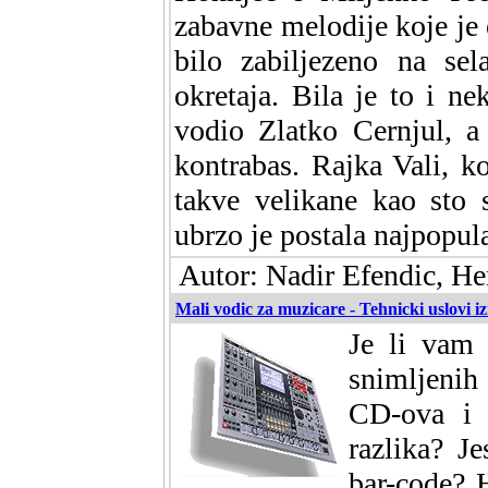
zabavne melodije koje je o
bilo zabiljezeno na s
okretaja. Bila je to i ne
vodio Zlatko Cernjul, a
kontrabas. Rajka Vali, k
takve velikane kao sto 
ubrzo je postala najpopul
Autor: Nadir Efendic, He
Mali vodic za muzicare - Tehnicki uslovi 
Je li vam
snimljenih
CD-ova i 
razlika? Je
bar-code? 