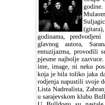
godine
Mulaom
Suljagi
(gitara
godinama, predvodjeni
glavnog autora, Saran
entuzijazma, provodili s
pjesme najbolje zazvuce.
ime, image, ni neku pos
koja je bila toliko jaka
rodjenja napustili svoje
Lista Nadrealista, Zabran
u sarajevskom klubu Bulld
U Bulldogu su nastale