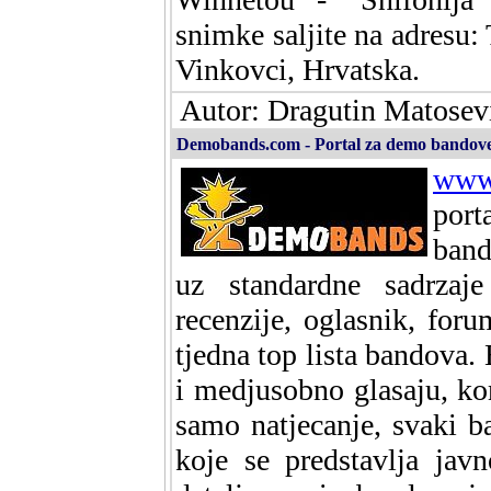
snimke saljite na adresu:
Vinkovci, Hrvatska.
Autor: Dragutin Matosevi
Demobands.com - Portal za demo bandove
www
port
band
uz standardne sadrzaje
recenzije, oglasnik, foru
tjedna top lista bandova.
i medjusobno glasaju, kom
samo natjecanje, svaki b
koje se predstavlja jav