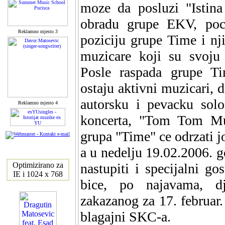
moze da posluzi "Istina
obradu grupe EKV, poce
Reklamno mjesto 3
poziciju grupe Time i nj
muzicare koji su svoju 
Posle raspada grupe Ti
ostaju aktivni muzicari,
autorsku i pevacku solo
Reklamno mjesto 4
koncerta, "Tom Tom Mus
grupa "Time" ce odrzati j
a u nedelju 19.02.2006. 
Optimizirano za
nastupiti i specijalni go
IE i 1024 x 768
bice, po najavama, dj
zakazanog za 17. februar.
blagajni SKC-a.