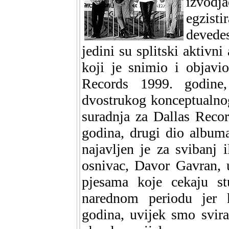
izvodj
egzis
devede
jedini su splitski aktivn
koji je snimio i objavi
Records 1999. godine,
dvostrukog konceptualnog
suradnja za Dallas Reco
godina, drugi dio albuma
najavljen je za svibanj 
osnivac, Davor Gavran, 
pjesama koje cekaju st
narednom periodu jer 
godina, uvijek smo sviral