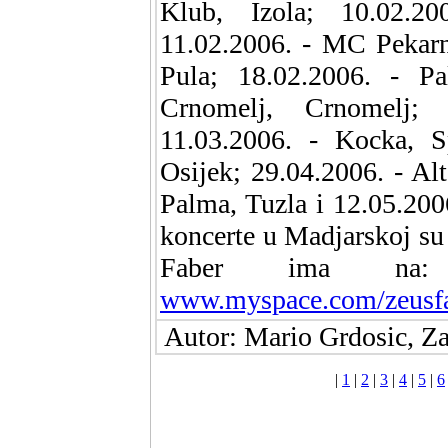
Klub, Izola; 10.02.
11.02.2006. - MC Pekarn
Pula; 18.02.2006. - P
Crnomelj, Crnomelj; 
11.03.2006. - Kocka, S
Osijek; 29.04.2006. - Al
Palma, Tuzla i 12.05.20
koncerte u Madjarskoj su 
Faber ima n
www.myspace.com/zeusf
Autor: Mario Grdosic, Za
|
1
|
2
|
3
|
4
|
5
|
6