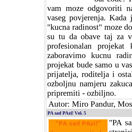
vam moze odgovoriti na
vaseg povjerenja. Kada 
"kucna radinost" moze do
su tu da obave taj za v
profesionalan projekat 
zaboravimo kucnu radi
projekat bude samo u vas
prijatelja, roditelja i o
ozboljnu namjeru zakucat
pripremiti - ozbiljno.
Autor: Miro Pandur, Mos
PA sad PAzi! Vol. 5
"PA sa
stranic