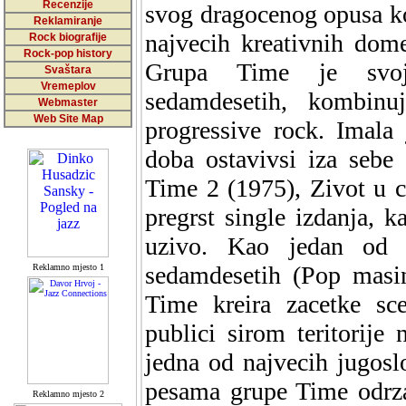
Recenzije
svog dragocenog opusa koj
Reklamiranje
najvecih kreativnih dome
Rock biografije
Rock-pop history
Grupa Time je svoj
Svaštara
Vremeplov
sedamdesetih, kombinuj
Webmaster
Web Site Map
progressive rock. Imala
doba ostavivsi iza sebe
Time 2 (1975), Zivot u 
pregrst single izdanja, 
uzivo. Kao jedan od n
sedamdesetih (Pop masi
Reklamno mjesto 1
Time kreira zacetke sc
publici sirom teritorije 
jedna od najvecih jugoslo
pesama grupe Time odrza
Reklamno mjesto 2