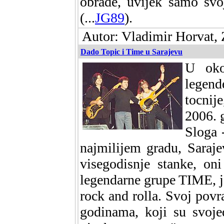
obrade, uvijek samo svoj
(...
JG89
).
Autor: Vladimir Horvat, 
Dado Topic i Time u Sarajevu
U oko
legend
tocnij
2006. 
Sloga 
najmilijem gradu, Saraj
visegodisnje stanke, on
legendarne grupe TIME, j
rock and rolla. Svoj povr
godinama, koji su svoje