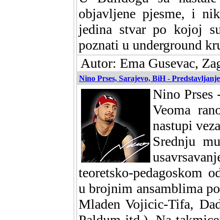
objavljene pjesme, i nik
jedina stvar po kojoj s
poznati u underground k
Autor: Ema Gusevac, Zag
Nino Prses, Sarajevo, BiH - Predstavljanje
Nino Prses -
Veoma rano
nastupi veza
Srednju muz
usavrsavanj
teoretsko-pedagoskom od
u brojnim ansamblima pop
Mladen Vojicic-Tifa, Da
Paldum itd.). Na takmic