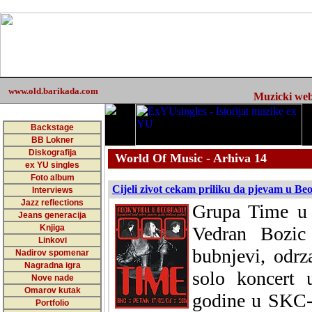
www.old.barikada.com
Muzicki web 
Backstage
BB Lokner
Diskografija
World Of Music - Arhiva 14
ex YU singles
Foto album
Cijeli zivot cekam priliku da pjevam u Be
Interviews
Jazz reflections
Grupa Time u 
Jeans generacija
Knjiga
Vedran Bozic
Linkovi
bubnjevi, odrz
Nadirov spomenar
Nagradna igra
solo koncert 
Nove nade
Omarov kutak
godine u SKC-u
Portfolio