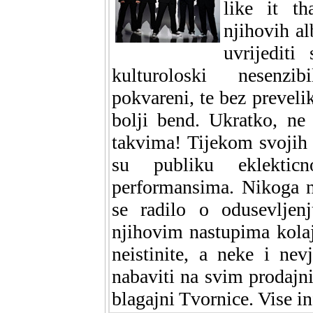
like it t
njihovih a
uvrijediti
kulturoloski nesenzibi
pokvareni, te bez prevelik
bolji bend. Ukratko, ne 
takvima! Tijekom svojih 
su publiku eklektic
performansima. Nikoga n
se radilo o odusevljenj
njihovim nastupima kola
neistinite, a neke i nev
nabaviti na svim prodajn
blagajni Tvornice. Vise i