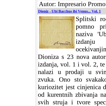
Autor: Impresario Promo
Dioniz - Ubi Bacchus ibi Venus... Vol. 1
Splitski r
pomno pri
naziva 'U
izdanju 
ocekivanj
Dioniza s 23 nova autors
izdanja, vol. 1 i vol. 2, 
nalazi u prodaji u sv
zvuka. Ono sto svakako 
kuriozitet jest cinjenica
od kurentnih zbivanja n
svih struja i tvore spe