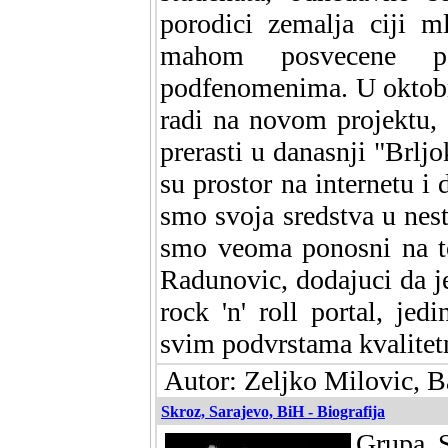
porodici zemalja ciji ml
mahom posvecene po
podfenomenima. U oktobr
radi na novom projektu, e
prerasti u danasnji "Brlj
su prostor na internetu 
smo svoja sredstva u nest
smo veoma ponosni na to
Radunovic, dodajuci da 
rock 'n' roll portal, jed
svim podvrstama kvalitet
Autor: Zeljko Milovic, 
Skroz, Sarajevo, BiH - Biografija
Grupa S