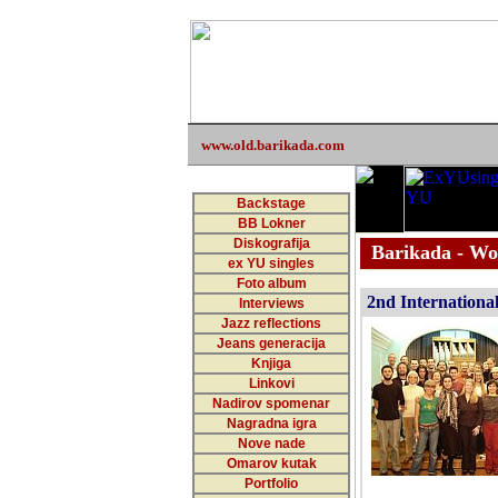
www.old.barikada.com
Backstage
BB Lokner
Diskografija
Barikada - Wo
ex YU singles
Foto album
2nd Internationa
Interviews
Jazz reflections
Jeans generacija
Knjiga
Linkovi
Nadirov spomenar
Nagradna igra
Nove nade
Omarov kutak
Portfolio