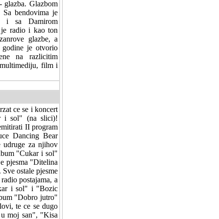
e - glazba. Glazbom
. Sa bendovima je
je i sa Damirom
e radio i kao ton
zanrove glazbe, a
. godine je otvorio
ne na razlicitim
multimediju, film i
zat ce se i koncert
i sol" (na slici)!
mitirati II program
kuce Dancing Bear
ke udruge za njihov
Album "Cukar i sol"
 je pjesma "Ditelina
. Sve ostale pjesme
 radio postajama, a
kar i sol" i "Bozic
album "Dobro jutro"
lovi, te ce se dugo
s u moj san", "Kisa