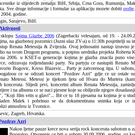
ucesnike iz slijedecih zemalja: BiH, Srbija, Crna Gora, Rumunija, Ma
ka. Sve druge informacije i formular za aplikaciju mozete dobiti
ovdje
 2004. godine.
gin, Sarajevo, BiH.
Aktivnosti
 sklopu
Sajma Glazbe 2006
(Zagrebacki velesajam, od 19. - 24.09.
jma, na glazbenoj pozornici (Juzni ulaz ZV-a) u 11:30h posjetitelji su ima
stup Renata Metessija & Zvijezda. Ovaj jednosatni nastup izravno je
dio na svom Drugom programu, u potpisu urednika projekta Roberta K
jna 2006. u KSET-u generacije kojima je glazba znacila puno vise,
ece, odrzavaju rodjendanski party. Na partyju ce nastupiti Renato M
vorin Bogovic, Kreso Blazevic... Party je zatvorenog tipa. U subotu,
ogaloou ce se odrzati koncert "Pozdrav Azri" gdje ce uz ostale sud
nato Metessi. Metessi je tijekom ljeta od Hvara do Murtera (kam
h koncerata. Slijedi prvi, koncertni album Renata Metessija, zamislj
ijere i na albumu ce se naci pjesme koje su obiljezile njegov dosadasnji
, "Koji film vrtis u glavi"... Bit ce tu 18 pjesama na kojima je u st
Mladen Malek i pobrinuo se da dokumentirana snimka koja ce i
blizi atmosferu iz Tvornice.
evic, Zagreb, Hrvatska.
Pozdrav Azri
Nakon ljetne pauze krece nova serija rock koncerata subotom u
Boogaloo. Otvorenje ce biti u subotu 30.09.2006. godine, uz k