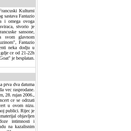
Francuski Kulturni
og sastava Fantazio
lfa i omega ovoga
iraca, stvorio je
francuske sansone,
 na svom glavnom
uzinom", Fantazio
senti neka dodju u
 gdje ce od 21-22h
Goat" je besplatan.
za prva dva datuma
lla vec rasprodane.
m, 28. rujan 2006.,
cert ce se odrzati
cert u ovom nizu.
j publici. Rijec je
materijal objavljen
oze intimnosti i
udu na kazalisnim