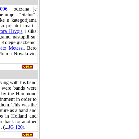
006
" odrzana je
 unije - "Status".
ike u kategorijama
u prisutni imali i
ora Hrvoja
i slika
ramu nastupili su:
 Kolege glazbenici
ato Metessi
, Bero
 Mojmir Novakovic,
aying with his band
 were bands were
ed by the Hammond
intment in order to
 them. This was the
ature as a band and
ubs in Holland and
e back for another
. (...
JG 120
).