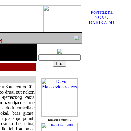
Povratak na
NOVU
BARIKADU
e)
 u Sarajevu od 01.
po drugi put nakon
a Njemackog Pakta
e izvodjace starije
 pa do intermediate
okal, bass gitara,
m placanja putnih
Reklamno mjesto 5
esnika, besplatna,
dionici. Radionica