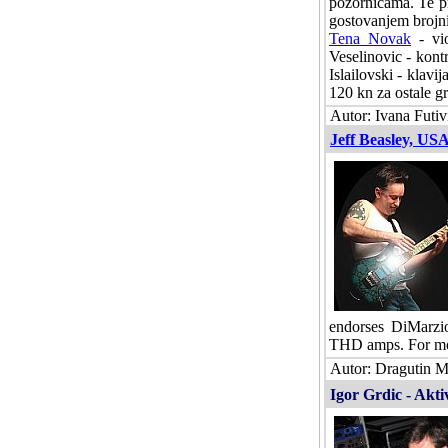
pozornicama. Te pr
gostovanjem brojni
Tena Novak
- vio
Veselinovic - kont
Islailovski - klavi
120 kn za ostale g
Autor: Ivana Futiv
Jeff Beasley, US
endorses DiMarzio
THD amps. For mo
Autor: Dragutin Ma
Igor Grdic - Akti