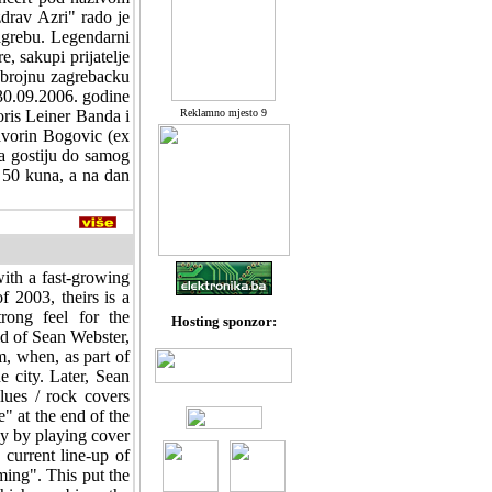
zdrav Azri" rado je
agrebu. Legendarni
e, sakupi prijatelje
k brojnu zagrebacku
 30.09.2006. godine
oris Leiner Banda i
Reklamno mjesto 9
avorin Bogovic (ex
ta gostiju do samog
o 50 kuna, a na dan
with a fast-growing
f 2003, theirs is a
rong feel for the
Hosting sponzor:
ld of Sean Webster,
m, when, as part of
e city. Later, Sean
ues / rock covers
" at the end of the
ly by playing cover
 current line-up of
ing". This put the