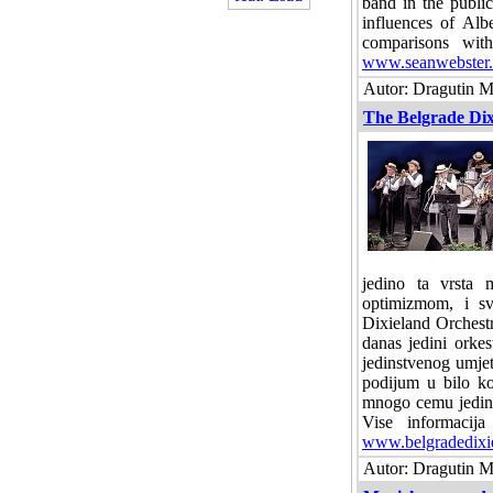
band in the public
influences of Alb
comparisons wi
www.seanwebster
Autor: Dragutin Ma
The Belgrade Dix
jedino ta vrsta 
optimizmom, i sv
Dixieland Orchestr
danas jedini orkes
jedinstvenog umje
podijum u bilo ko
mnogo cemu jedins
Vise informacij
www.belgradedixi
Autor: Dragutin Ma