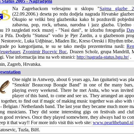
Status 2005 - Nagradjeni
Na Zagrebackom velesajmu u sklopu "
Sajma glazbe 2
(22.09.2006.) deseta po redu dodjela nagrada Hrvatske glazbene
Okupio se veliki broj glazbenika kako bi pozdravili pobjedn
zabavna, pop, rock, urbana, narodna i jazz glazba. Ujedno s
nu 19 razgledati rock muzej - "Nasi dani", te izlozbu fotografija
Dav
 Pifa. Dodjelu "Statusa" vodio je Pjer Zardin, a u glazbenom prog
Nestorovic, Luka Udjbinac, Mladen Ilic, Kreso Oreski i Rhythm tribe.
agrade po kategorijama, te su se tako medju prezenterima nasli:
Ren
Neugebauer
,
Zvonimir Bucevic Buc
, Drazen Scholz, grupa Mandrill,
i. Vise informacija ima na web stranici:
http://nagrada-status.hgu.hr/
.
in, Zagreb, Hrvatska.
resentation
One night in Antwerp, about 6 years ago, Jan (guitarist) was pl
"Smokin' Beaucoup Boogie Band" in one of the many bars,
playing every weekend. There he met Anita, who was invit
player of this band, to come and see us. They arranged an appo
g together, to find out if magic of making music together was also with
 - Belgian / Netherlands band. The last year they became much more m
ng musicians. They did some interesting gigs on festivals and cl
en good reviews. Once they played somewhere, they always had to com
eep it that way!! For more info visit this web site:
www.pearltheband.nl
tosevic, Tuzla, BiH.