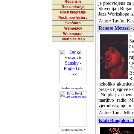
Recenzije
je predvidjena za 
Reklamiranje
Slovenija i Bugars
Rock biografije
Jazz Workshopa iz
Rock-pop history
Autor: Tayfun Kes
Svaštara
Renato Metessi - 
Vremeplov
Webmaster
U
Web Site Map
Sa
na
ra
ru
dj
Da
Bo
Re
nekoliko akusticni
Reklamno mjesto 1
presjek njegove kar
"Ne pitaj za mene"
marljivo radio 
vjerodostojnije pri
Autor: Tanja Milos
Klub Boogaloo - 
Reklamno mjesto 2