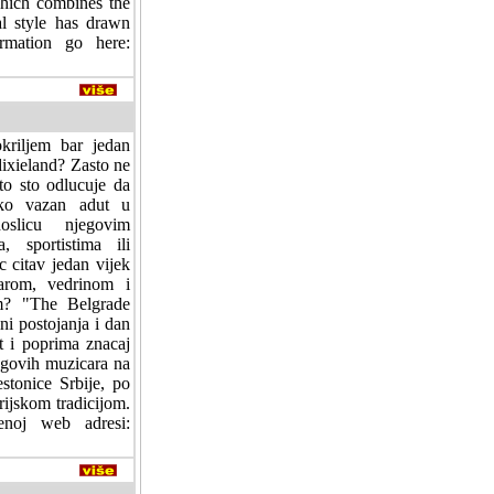
which combines the
al style has drawn
mation go here:
kriljem bar jedan
dixieland? Zasto ne
 to sto odlucuje da
ako vazan adut u
oslicu njegovim
, sportistima ili
 citav jedan vijek
zarom, vedrinom i
em? "The Belgrade
ni postojanja i dan
et i poprima znacaj
egovih muzicara na
stonice Srbije, po
ijskom tradicijom.
enoj web adresi: