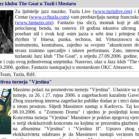
zz klubu The Goat u Tuzli i Mostaru
Za ljubitelje jazz muzike, Tuzla Live (
www.tuzlalive.org
) i 
Centar (
www.ccftuzla.com
) vam predstavljaju nastup francusk
(
www.fantazio.org
). Fantazio (na slici), momak koji je a
petoclanog benda, na osnovu 10 godina iskustva ulicnog sv
poseban stil i zvuk koji osim jazza u sebi ima i primjese 
rhythm 'n' bluesa, punka, technoa, itd. Virtuoznoscu
instrumentu, kontrabasu, zajedno sa svojom "akusticnom dr
stvara iznimno upecatljiv i iskren performans. Zato, intere
tuzlanski Jazz klub "The Goat", u srijedu 27.09.2006. godine,
ide i cuju ovog jedinstvenog umjetnika. Naravno, ulaz u Jazz klub "The 
09.2006. godine, Fantazio nastupa(ju) u mostarskom OKC Abrasevic.
 Team, Tuzla, BiH.
ivna turneja "Vjestina"
Massimo polazi na promotivnu turneju "Vjestina". Ulaznice su 
turneje, za 26. i 27. rujna 2006. u zagrebackom kazalistu Gave
Zbog izuzetnog interesa zagrebacke publike dodan je i treci datu
u istom prostoru. Slijedi Massimov nastup u Karlovcu. Taj kon
08.10.2006. u "Zorinom Domu" i ujedno je posljednji kon
Koncertna turneja "Vjestina" Massimov je poklon njegovoj vjerno
o seriji ekskluzivnih koncerata na kojima se prezentira glazbeni 
na albumima "Vjestina" i "Vjestina II". Upravo zbog d
ekskluziviteta odabrano je da Massimovi nastupi vecinom b