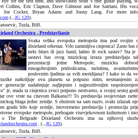
 eye for the first time, and showcased Sean’'s fine guitar playing, 
ert Collins, Eric Clapton, Dave Gilmour and Joe Satriani. His voc
th Joe Cocker, Bryan Adams and Jonny Lang. For more infor
.com
(...
JG 120
).
tosevic, Tuzla, BiH.
ieland Orchestra - Predstavljanje
Svaka velika evropska metropola ima pod svojim o
dixieland orkestar. Vrlo zanimljiva cinjenica! Zasto bas 
neki blues ili jazz band, latino ili rock sastav? Sta je
sastavi bas ovog muzickog izraza predstavljaju t
prezentaciji jedne Metropole, muzicku dobrod
mnogobrojnim pridoslicama, turistima, avanturistima
poslovnim ljudima sa svih meridijana? I kako to da vec
muzike natkriljuje ovu planetu sa potpuno istim, nesmanjenim 
e generacije nadahnjuje najljepsim i najpozitivnijim raspolozenj
a" je, mada ta cinjenica zvuci potpuno nestvarno, u svojoj sestoj godi
tar ove vrste na citavom Balkanu!!! To predstavlja svojevrstan rarit
tnickog blaga jedne zemlje. S obzirom na sam naziv, svaki izlazak nj
m gradu bilo koje zemlje, istovremeno predstavlja i promociju prije
tvene evropske metropole, prebogate visevjekovnom kulturnom i istor
a o The Belgrade Dixieland Orchestru ima na njihovoj sluzb
elandorchestra.com
. (...
JG 120
).
tosevic, Tuzla, BiH.