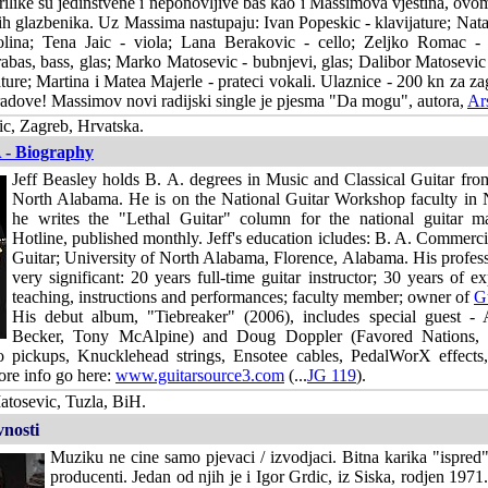
ilike su jedinstvene i neponovljive bas kao i Massimova vjestina, ov
h glazbenika. Uz Massima nastupaju: Ivan Popeskic - klavijature; Natas
lina; Tena Jaic - viola; Lana Berakovic - cello; Zeljko Romac - 
rabas, bass, glas; Marko Matosevic - bubnjevi, glas; Dalibor Matosevic -
jature; Martina i Matea Majerle - prateci vokali. Ulaznice - 200 kn za z
radove! Massimov novi radijski single je pjesma "Da mogu", autora,
Ar
ic, Zagreb, Hrvatska.
A - Biography
Jeff Beasley holds B. A. degrees in Music and Classical Guitar fro
North Alabama. He is on the National Guitar Workshop faculty in 
he writes the "Lethal Guitar" column for the national guitar m
Hotline, published monthly. Jeff's education icludes: B. A. Commerci
Guitar; University of North Alabama, Florence, Alabama. His professi
very significant: 20 years full-time guitar instructor; 30 years of ex
teaching, instructions and performances; faculty member; owner of
G
His debut album, "Tiebreaker" (2006), includes special guest -
Becker, Tony McAlpine) and Doug Doppler (Favored Nations, Jo
 pickups, Knucklehead strings, Ensotee cables, PedalWorX effects
re info go here:
www.guitarsource3.com
(...
JG 119
).
tosevic, Tuzla, BiH.
vnosti
Muziku ne cine samo pjevaci / izvodjaci. Bitna karika "ispred" 
producenti. Jedan od njih je i Igor Grdic, iz Siska, rodjen 1971