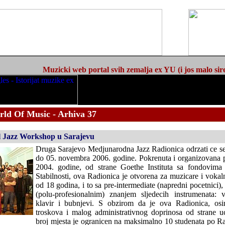
Muzicki web portal svih zemalja ex YU (i jos malo sir
rld Of Music - Arhiva 37
l Jazz Workshop u Sarajevu
Druga Sarajevo Medjunarodna Jazz Radionica odrzati ce se
do 05. novembra 2006. godine. Pokrenuta i organizovana 
2004. godine, od strane Goethe Instituta sa fondovim
Stabilnosti, ova Radionica je otvorena za muzicare i vokaln
od 18 godina, i to sa pre-intermediate (napredni pocetnici),
(polu-profesionalnim) znanjem sljedecih instrumenata: v
klavir i bubnjevi. S obzirom da je ova Radionica, osi
troskova i malog administrativnog doprinosa od strane uc
broj mjesta je ogranicen na maksimalno 10 studenata po Ra