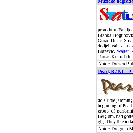
Muzicka nagrada 
prigodu u Paviljo
Branka Bogunovica
Goran Delac, Sasa 
dodjeljivali su n
Blazevic,
Walter 
Tomas Krkac i drug
Autor: Drazen Buh
Pearl, B / NL - P
do a little jammin
beginning of Pearl
group of performi
Belgium, had gott
gig. They like to k
Autor: Dragutin Ma