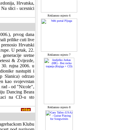
kedonija, Hrvatska,
. Na slici - ucesnici
Reklamno mjesto 6
2006.), prvog dana
li prilike cuti live
 prenosio Hrvatski
rupe. U petak, 22.
 generacije sretne
Reklamno mjesto 7
etessi & Zvijezde,
 30. rujna 2006. u
ionike nastupiti i
p Slanica) odrzao
en kao svojevrstan
 rad - od "Nicole",
udiju Dancing Beara
zaci na CD-u sto
Reklamno mjesto 8
 zagrebackom Klubu
oncert pod nazivom