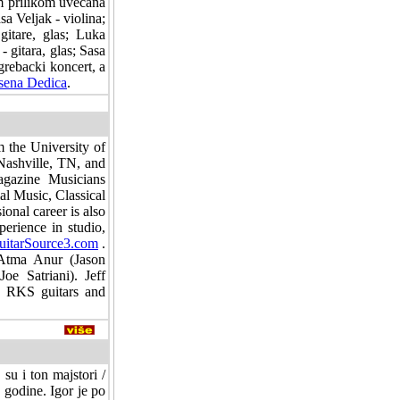
om prilikom uvecana
a Veljak - violina;
gitare, glas; Luka
 gitara, glas; Sasa
agrebacki koncert, a
sena Dedica
.
m the University of
Nashville, TN, and
agazine Musicians
al Music, Classical
onal career is also
perience in studio,
uitarSource3.com
.
 Atma Anur (Jason
e Satriani). Jeff
, RKS guitars and
su i ton majstori /
. godine. Igor je po