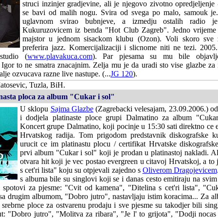
struci inzinjer gradjevine, ali je njegovo zivotno opredjeljenj
se bavi od malih nogu. Svira od svega po malo, samouk je
uglavnom svirao bubnjeve, a izmedju ostalih radio 
Kukuruzovicem iz benda "Hot Club Zagreb". Jedno vrijeme j
majstor u jednom sisackom klubu (Ozon). Voli skoro sve 
preferira jazz. Komercijalizaciji i slicnome niti ne tezi. 2005
 studio (
www.plavakuca.com
). Par pjesama su mu bile objavlje
 Igor to ne smatra znacajnim. Zelja mu je da uradi sto vise glazbe za 
dalje ozvucava razne live nastupe. (...
JG 120
).
tosevic, Tuzla, BiH.
nasta ploca za album "Cukar i sol"
U sklopu
Sajma Glazbe
(Zagrebacki velesajam, 23.09.2006.) odr
i dodjela platinaste ploce grupi Dalmatino za album "Cukar 
Koncert grupe Dalmatino, koji pocinje u 15:30 sati direktno ce e
Hrvatskog radija. Tom prigodom predstavnik diskografske 
urucit ce im platinastu plocu / certifikat Hrvatske diskografs
prvi album "Cukar i sol" koji je prodan u platinastoj nakladi. 
otvara hit koji je vec postao evergreen u citavoj Hrvatskoj, a to
s cet'ri lista" koju su otpjevali zajedno s
Oliverom Dragojevicem
s albuma bile su singlovi koji se i danas cesto emitiraju na svim
 spotovi za pjesme: "Cvit od kamena", "Ditelina s cet'ri lista", "Cu
 sa drugim albumom, "Dobro jutro", nastavljaju istim koracima... Za 
srebrne ploce za ostvarenu prodaju i sve pjesme su takodjer bili sing
ut: "Dobro jutro", "Molitva za ribara", "Je l' to grijota", "Dodji noca