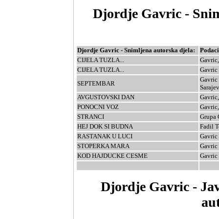
Djordje Gavric - Snim
Djordje Gavric - Snimljena autorska djela:
Podaci
CIJELA TUZLA...
Gavric,
CIJELA TUZLA...
Gavric
Gavric
SEPTEMBAR
Saraje
AVGUSTOVSKI DAN
Gavric,
PONOCNI VOZ
Gavric,
STRANCI
Grupa 
HEJ DOK SI BUDNA
Fadil T
RASTANAK U LUCI
Gavric 
STOPERKA MARA
Gavric 
KOD HAJDUCKE CESME
Gavric
Djordje Gavric - Jav
au