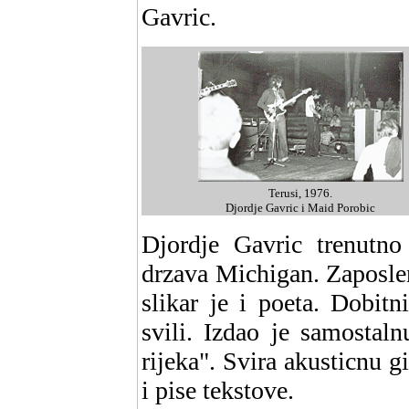
Gavric.
Terusi, 1976.
Djordje Gavric i Maid Porobic
Djordje Gavric trenutno
drzava Michigan. Zaposlen
slikar je i poeta. Dobit
svili. Izdao je samostal
rijeka". Svira akusticnu 
i pise tekstove.