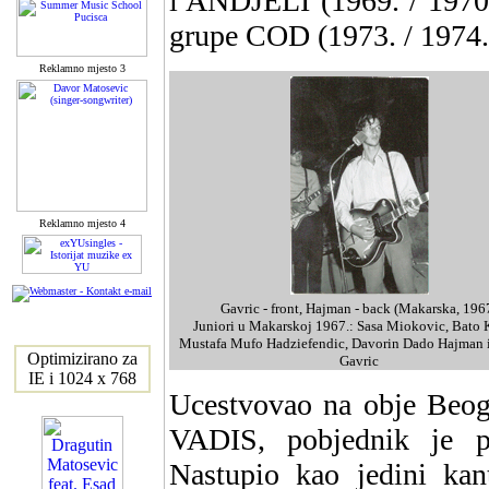
i ANDJELI (1969. / 1970.)
grupe COD (1973. / 1974.
Reklamno mjesto 3
Reklamno mjesto 4
Gavric - front, Hajman - back (Makarska, 196
Juniori u Makarskoj 1967.: Sasa Miokovic, Bato K
Mustafa Mufo Hadziefendic, Davorin Dado Hajman i
Optimizirano za
Gavric
IE i 1024 x 768
Ucestvovao na obje Beog
VADIS, pobjednik je pr
Nastupio kao jedini kan