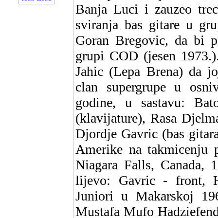
Banja Luci i zauzeo tre
sviranja bas gitare u gr
Goran Bregovic, da bi pr
grupi COD (jesen 1973.).
Jahic (Lepa Brena) da jo
clan supergrupe u osni
godine, u sastavu: Bato
(klavijature), Rasa Djelm
Djordje Gavric (bas gitara
Amerike na takmicenju p
Niagara Falls, Canada, 1
lijevo: Gavric - front,
Juniori u Makarskoj 19
Mustafa Mufo Hadziefend