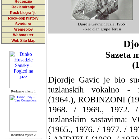
Recenzije
Reklamiranje
Rock biografije
Rock-pop history
Svaštara
Djordje Gavric (Tuzla, 1965)
- kao clan grupe Terusi
Vremeplov
Webmaster
Web Site Map
Djo
Sazeta m
(
Djordje Gavic je bio su
tuzlanskih vokalno - 
Reklamno mjesto 1
(1964.), ROBINZONI (196
1968. / 1969., 1972. /
tuzlanskim sastavima: 
(1965., 1976. / 1977. / 
Reklamno mjesto 2