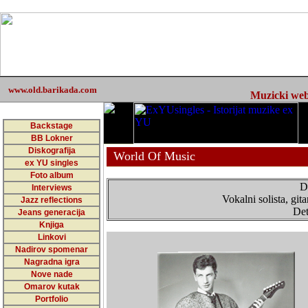
www.old.barikada.com
Muzicki web 
Backstage
BB Lokner
Diskografija
World Of Music
ex YU singles
Foto album
D
Interviews
Vokalni solista, gita
Jazz reflections
Det
Jeans generacija
Knjiga
Linkovi
Nadirov spomenar
Nagradna igra
Nove nade
Omarov kutak
Portfolio