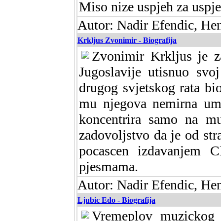
Miso nize uspjeh za uspj
Autor: Nadir Efendic, He
Krkljus Zvonimir - Biografija
Zvonimir Krkljus je z
Jugoslavije utisnuo svo
drugog svjetskog rata bio
mu njegova nemirna umje
koncentrira samo na mu
zadovoljstvo da je od str
pocascen izdavanjem C
pjesmama.
Autor: Nadir Efendic, He
Ljubic Edo - Biografija
Vremeplov muzickog a