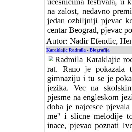
ucesnicima festivala, u 
na zalost, nedavno premi
jedan ozbiljniji pjevac ko
centar Beograd, pjevac p
Autor: Nadir Efendic, He
Karaklajic Radmila - Biografija
Radmila Karaklajic ro
rat. Rano je pokazala t
gimnaziju i tu se je poka
jezika. Vec na skolski
pjesme na engleskom jezi
doba je najcesce pjeval
me" i slicne melodije 
inace, pjevao poznati I