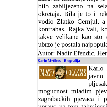
bilo zabiljezeno na s
okretaja. Bila je to i ne
vodio Zlatko Cernjul, a
kontrabas. Rajka Vali, k
takve velikane kao sto
ubrzo je postala najpopul
Autor: Nadir Efendic, He
Karlo Metikos - Biografija
Karlo 
javno 
pljes
mogucnost mladim pjev
zagrabackih pjevaca i p
upravo na tom takmicenj