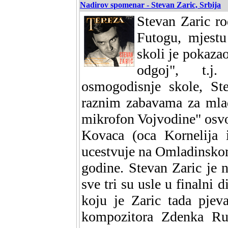
Nadirov spomenar - Stevan Zaric, Srbija
Stevan Zaric ro
Futogu, mjestu
skoli je pokaza
odgoj", t.j.
osmogodisnje skole, St
raznim zabavama za mla
mikrofon Vojvodine" osvo
Kovaca (oca Kornelija 
ucestvuje na Omladinskom
godine. Stevan Zaric je n
sve tri su usle u finalni 
koju je Zaric tada pjev
kompozitora Zdenka Runj