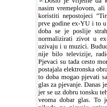
Doslo je vrijeme da 
nasim vremeplovom, ali 
koristiti nepostojeci "
prve godine ex-YU i to u 
doba se je poslije stra
normalizirati zivot u e
uzivaju i u muzici. Budu
nije bilo televizije, ra
Pjevaci su tada cesto mor
postajala elektronska obr
to doba mogao pjevati s
glas za pjevanje. Danas je
jer se uz dobru tonsku te
veoma dobar glas. To je