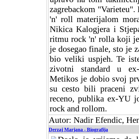
zagrebackom "Varieteu". 
'n' roll materijalom mor
Nikica Kalogjera i Stjep
ritmu rock 'n' rolla koji 
je dosegao finale, sto je 
bio veliki uspjeh. Te is
zivotni standard u ex
Metikos je dobio svoj pr
su cesto bili praceni z
receno, publika ex-YU j
rock and rollom.
Autor: Nadir Efendic, He
Derzaj Marjana - Biografija