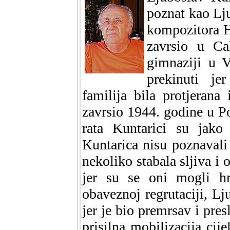
poznat kao Lju
kompozitora H
zavrsio u Ca
gimnaziji u V
prekinuti j
familija bila protjerana
zavrsio 1944. godine u P
rata Kuntarici su jako 
Kuntarica nisu poznavali 
nekoliko stabala sljiva i
jer su se oni mogli h
obaveznoj regrutaciji, Lj
jer je bio premrsav i pres
prisilna mobilizacija cij