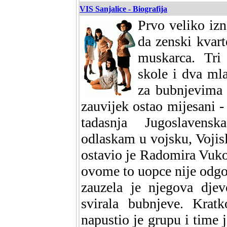
VIS Sanjalice - Biografija
Prvo veliko izn
da zenski kvart
muskarca. Tri
skole i dva m
za bubnjevima 
zauvijek ostao mijesani -
tadasnja Jugoslavens
odlaskam u vojsku, Vojis
ostavio je Radomira Vuk
ovome to uopce nije odgo
zauzela je njegova djev
svirala bubnjeve. Krat
napustio je grupu i time 