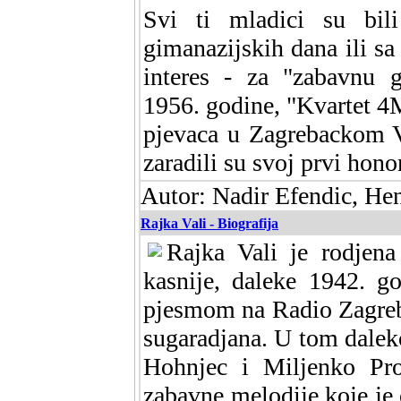
Svi ti mladici su bili 
gimanazijskih dana ili sa s
interes - za "zabavnu g
1956. godine, "Kvartet 4
pjevaca u Zagrebackom Va
zaradili su svoj prvi ho
Autor: Nadir Efendic, He
Rajka Vali - Biografija
Rajka Vali je rodjen
kasnije, daleke 1942. g
pjesmom na Radio Zagreb
sugaradjana. U tom dale
Hohnjec i Miljenko Proh
zabavne melodije koje je o