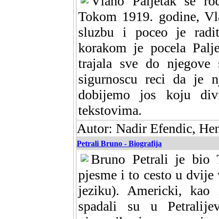
Vlaho Paljetak se ro
Tokom 1919. godine, Vla
sluzbu i poceo je radi
korakom je pocela Palje
trajala sve do njegove
sigurnoscu reci da je n
dobijemo jos koju div
tekstovima.
Autor: Nadir Efendic, He
Petrali Bruno - Biografija
Bruno Petrali je bio 
pjesme i to cesto u dvije
jeziku). Americki, kao 
spadali su u Petralij