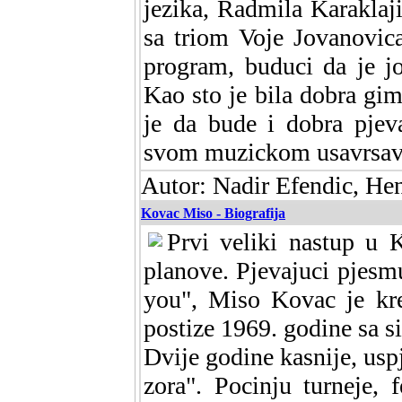
jezika, Radmila Karaklajic
sa triom Voje Jovanovic
program, buduci da je jo
Kao sto je bila dobra gima
je da bude i dobra pjev
svom muzickom usavrsav
Autor: Nadir Efendic, He
Kovac Miso - Biografija
Prvi veliki nastup u K
planove. Pjevajuci pjesmu
you", Miso Kovac je kre
postize 1969. godine sa si
Dvije godine kasnije, us
zora". Pocinju turneje, f