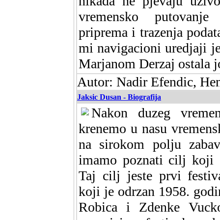
nikada ne pjevaju uziv
vremensko putovanje 
priprema i trazenja poda
mi navigacioni uredjaji je
Marjanom Derzaj ostala j
Autor: Nadir Efendic, He
Jaksic Dusan - Biografija
Nakon duzeg vremen
krenemo u nasu vremensk
na sirokom polju zaba
imamo poznati cilj koji 
Taj cilj jeste prvi festi
koji je odrzan 1958. godi
Robica i Zdenke Vucko