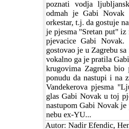
poznati vodja ljubljan
odmah je Gabi Novak d
orkestar, t.j. da gostuje
je pjesma "Sretan put" iz
pjevacice Gabi Novak. 
gostovao je u Zagrebu sa
vokalno ga je pratila Ga
krugovima Zagreba bio p
ponudu da nastupi i na z
Vandekerova pjesma "Lju
glas Gabi Novak u toj p
nastupom Gabi Novak je 
nebu ex-YU...
Autor: Nadir Efendic, He