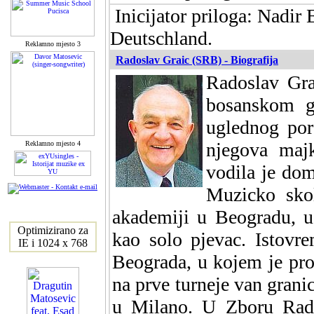
Inicijator priloga: Nadir
Deutschland.
Reklamno mjesto 3
Radoslav Graic (SRB) - Biografija
Radoslav Gra
bosanskom gr
uglednog por
njegova maj
Reklamno mjesto 4
vodila je dom
Muzicko sko
akademiji u Beogradu, u
Optimizirano za
kao solo pjevac. Istovr
IE i 1024 x 768
Beograda, u kojem je prov
na prve turneje van granic
u Milano. U Zboru Radi