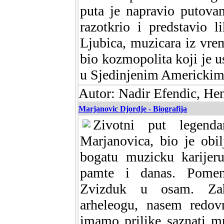
puta je napravio putova
razotkrio i predstavio 
Ljubica, muzicara iz vre
bio kozmopolita koji je u
u Sjedinjenim Americki
Autor: Nadir Efendic, He
Marjanovic Djordje - Biografija
Zivotni put legend
Marjanovica, bio je obi
bogatu muzicku karijer
pamte i danas. Pome
Zvizduk u osam. Zah
arheleogu, nasem redov
imamo prilike saznati m