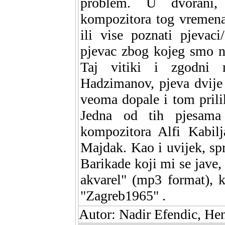
problem. U dvorani,
kompozitora tog vremena
ili vise poznati pjevac
pjevac zbog kojeg smo n
Taj vitiki i zgodni 
Hadzimanov, pjeva dvije
veoma dopale i tom pril
Jedna od tih pjesama 
kompozitora Alfi Kabilj
Majdak. Kao i uvijek, spr
Barikade koji mi se jave,
akvarel" (mp3 format), k
"Zagreb1965" .
Autor: Nadir Efendic, He