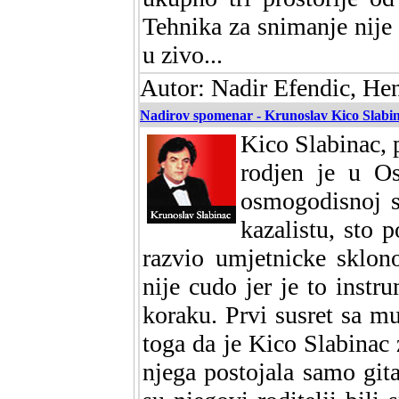
Tehnika za snimanje nije 
u zivo...
Autor: Nadir Efendic, He
Nadirov spomenar - Krunoslav Kico Slabina
Kico Slabinac,
rodjen je u Os
osmogodisnoj s
kazalistu, sto 
razvio umjetnicke sklono
nije cudo jer je to inst
koraku. Prvi susret sa m
toga da je Kico Slabinac 
njega postojala samo git