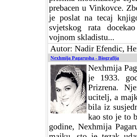
prebacen u Vinkovce. Zbo
je poslat na tecaj knji
svjetskog rata doceka
vojnom skladistu...
Autor: Nadir Efendic, He
Nexhmija Pagarusha - Biografija
Nexhmija Paga
je 1933. god
Prizrena. Nj
ucitelj, a maj
bila iz susjed
kao sto je to 
godine, Nexhmija Pagaru
majku, sto je tezak uda