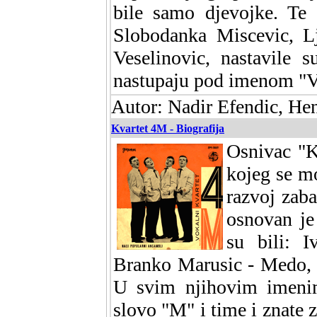
bile samo djevojke. Te 
Slobodanka Miscevic, Lj
Veselinovic, nastavile 
nastupaju pod imenom "V
Autor: Nadir Efendic, He
Kvartet 4M - Biografija
Osnivac "K
kojeg se mo
razvoj zab
osnovan je
su bili: 
Branko Marusic - Medo, 
U svim njihovim imenim
slovo "M" i time i znate 