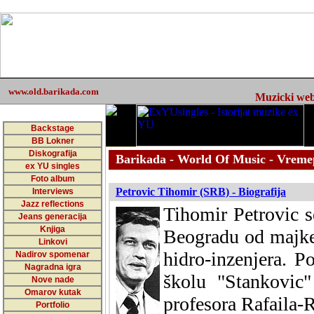
www.old.barikada.com
Muzicki web 
Backstage
BB Lokner
Diskografija
Barikada - World Of Music - Vreme
ex YU singles
Foto album
Petrovic Tihomir (SRB) - Biografija
Interviews
Jazz reflections
Tihomir Petrovic s
Jeans generacija
Knjiga
Beogradu od majke 
Linkovi
hidro-inzenjera. 
Nadirov spomenar
Nagradna igra
školu "Stankovic
Nove nade
Omarov kutak
profesora Rafaila-
Portfolio