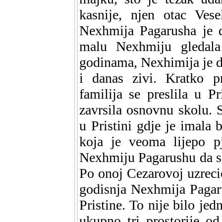
kasnije, njen otac Ves
Nexhmija Pagarusha je d
malu Nexhmiju gledala 
godinama, Nexhimija je dob
i danas zivi. Kratko p
familija se preslila u 
zavrsila osnovnu skolu. 
u Pristini gdje je imala b
koja je veoma lijepo pje
Nexhmiju Pagarushu da se 
Po onoj Cezarovoj uzrecic
godisnja Nexhmija Pagaru
Pristine. To nije bilo jed
ukupno tri prostorije od