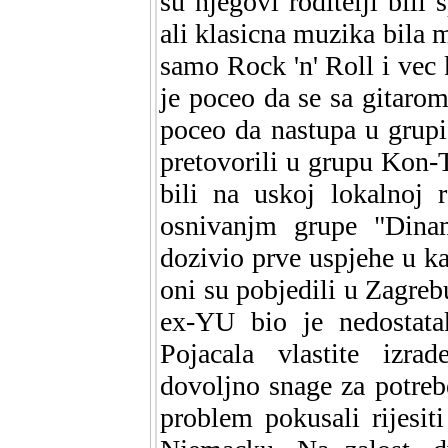
su njegovi roditelji bili 
ali klasicna muzika bila 
samo Rock 'n' Roll i vec
je poceo da se sa gitarom
poceo da nastupa u grupi
pretovorili u grupu Kon-Ti
bili na uskoj lokalnoj 
osnivanjm grupe "Dina
dozivio prve uspjehe u ka
oni su pobjedili u Zagre
ex-YU bio je nedostatak
Pojacala vlastite izra
dovoljno snage za potreb
problem pokusali rijesit