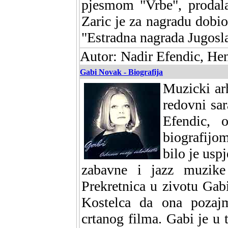
pjesmom "Vrbe", prodala
Zaric je za nagradu dobio
"Estradna nagrada Jugosla
Autor: Nadir Efendic, He
Gabi Novak - Biografija
Muzicki arh
redovni sa
Efendic, 
biografijo
bilo je usp
zabavne i jazz muzike
Prekretnica u zivotu Ga
Kostelca da ona pozajm
crtanog filma. Gabi je u