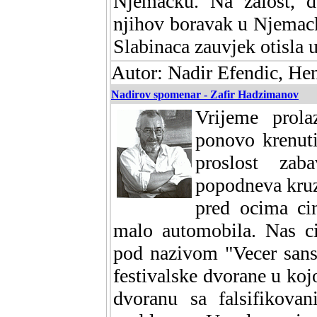
Njemacku. Na zalost, d
njihov boravak u Njemack
Slabinaca zauvjek otisla u 
Autor: Nadir Efendic, He
Nadirov spomenar - Zafir Hadzimanov
Vrijeme prol
ponovo krenut
proslost za
popodneva kru
pred ocima ci
malo automobila. Nas ci
pod nazivom "Vecer sans
festivalske dvorane u kojo
dvoranu sa falsifikova