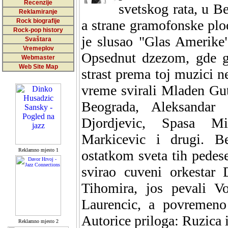
Recenzije
svetskog rata, u B
Reklamiranje
Rock biografije
a strane gramofonske plo
Rock-pop history
je slusao "Glas Amerike
Svaštara
Vremeplov
Opsednut dzezom, gde g
Webmaster
Web Site Map
strast prema toj muzici n
vreme svirali Mladen Gut
Beograda, Aleksandar
Djordjevic, Spasa Mi
Markicevic i drugi. B
Reklamno mjesto 1
ostatkom sveta tih pedes
svirao cuveni orkestar
Tihomira, jos pevali V
Laurencic, a povremeno 
Autorice priloga: Ruzica 
Reklamno mjesto 2