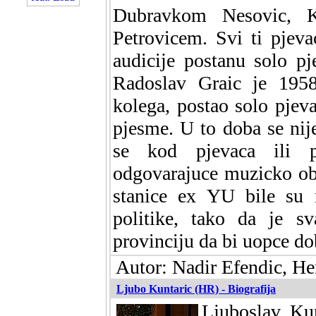
Dubravkom Nesovic, K
Petrovicem. Svi ti pjeva
audicije postanu solo pj
Radoslav Graic je 1958
kolega, postao solo pjev
pjesme. U to doba se nije
se kod pjevaca ili p
odgovarajuce muzicko ob
stanice ex YU bile su n
politike, tako da je sv
provinciju da bi uopce dob
Autor: Nadir Efendic, He
Ljubo Kuntaric (HR) - Biografija
Ljuboslav Kun