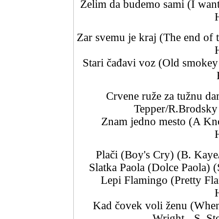
Želim da budemo sami (I want 
Zar svemu je kraj (The end of 
Stari čađavi voz (Old smokey
Crvene ruže za tužnu da
Tepper/R.Brodsky 
Znam jedno mesto (A Know
Plači (Boy's Cry) (B. Kaye
Slatka Paola (Dolce Paola)
Lepi Flamingo (Pretty Fl
Kad čovek voli ženu (Whe
Wright - S. S