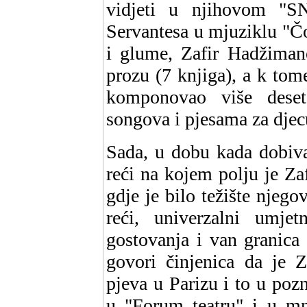
vidjeti u njihovom "S
Servantesa u mjuziklu "Č
i glume, Zafir Hadžimano
prozu (7 knjiga), a k tom
komponovao više deset
songova i pjesama za djec
Sada, u dobu kada dobiva
reći na kojem polju je Za
gdje je bilo težište njego
reći, univerzalni umje
gostovanja i van granica
govori činjenica da je 
pjeva u Parizu i to u poz
u "Forum teatru" i u 