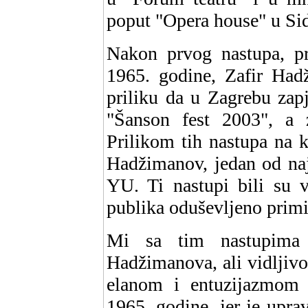
poput "Opera house" u Sidn
Nakon prvog nastupa, pri
1965. godine, Zafir Ha
priliku da u Zagrebu zap
"Šanson fest 2003", a 
Prilikom tih nastupa na k
Hadžimanov, jedan od najb
YU. Ti nastupi bili su v
publika oduševljeno primi
Mi sa tim nastupima i
Hadžimanova, ali vidljivo
elanom i entuzijazmom
1965. godine, jer je upra