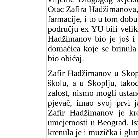
Otac Zafira Hadžimanova, 
farmacije, i to u tom dobu
području ex YU bili velika
Hadžimanov bio je još i 
domaćica koje se brinula
bio obićaj.
Zafir Hadžimanov u Skop
školu, a u Skoplju, tako
zalost, nismo mogli ustan
pjevač, imao svoj prvi j
Zafir Hadžimanov je kr
umejetnosti u Beograd. I
krenula je i muzička i gl