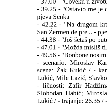
- 37.00 - "Čoveku u životu
- 39.25 - "Ostavio me je d
pjeva Senka
- 42.22 - "Na drugom kra
San Žermen de pre... - pj
- 44.38 - "Još šetaš po pu
- 47.01 - "Možda misliš ti
- 49.56 - "Bonbone nosim V
- scenario: Miroslav Kar
scena: Žak Kukić / - kar
Lukić, Mile Lazić, Slavko 
- ličnosti: Zafir Hadžim
Slobodan Habić; Miroslav
Lukić / - trajanje: 26.35 /