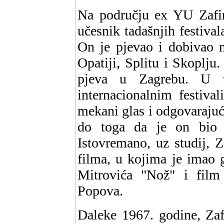
Na području ex YU Zafir
učesnik tadašnjih festival
On je pjevao i dobivao n
Opatiji, Splitu i Skoplju
pjeva u Zagrebu. U 
internacionalnim festiva
mekani glas i odgovarajuć
do toga da je on bio l
Istovremano, uz studij, 
filma, u kojima je imao g
Mitrovića "Nož" i fil
Popova.
Daleke 1967. godine, Za