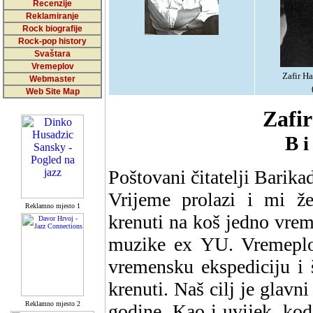
Recenzije
Reklamiranje
Rock biografije
Rock-pop history
Svaštara
Vremeplov
Zafir H
Webmaster
Web Site Map
Zafi
B i 
Poštovani čitatelji Barika
Vrijeme prolazi i mi ž
Reklamno mjesto 1
krenuti na koš jedno vre
muzike ex YU. Vremeplo
vremensku ekspediciju i
krenuti. Naš cilj je glavn
Reklamno mjesto 2
godine. Kao i uvijek, ko