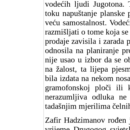
vodećih ljudi Jugotona. 
toku napuštanje planske 
veću samostalnost. Vodeći
razmišljati o tome koja se
prodaje zavisila i zarada 
odnosila na planiranje pr
nije usao u izbor da se 
na žalost, ta lijepa pje
bila izdata na nekom nosa
gramofonskoj ploči ili
nerazumljiva odluka ne 
tadašnjim mjerilima čelni
Zafir Hadzimanov rođen 
vrijeme Drugogog svjets