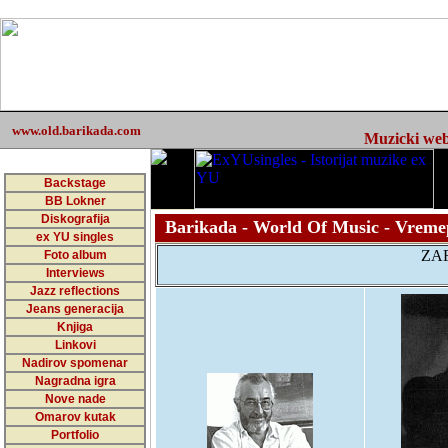
www.old.barikada.com
Muzicki web 
Backstage
BB Lokner
Diskografija
Barikada - World Of Music - Vreme
ex YU singles
ZA
Foto album
Interviews
Jazz reflections
Jeans generacija
Knjiga
Linkovi
Nadirov spomenar
Nagradna igra
Nove nade
Omarov kutak
Portfolio