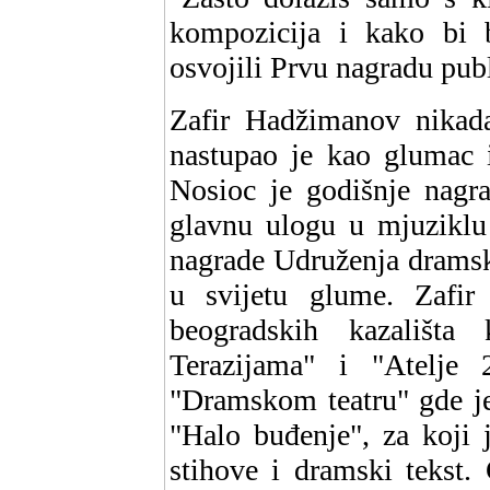
kompozicija i kako bi 
osvojili Prvu nagradu publi
Zafir Hadžimanov nikada
nastupao je kao glumac i
Nosioc je godišnje nagr
glavnu ulogu u mjuziklu 
nagrade Udruženja dramsk
u svijetu glume. Zafi
beogradskih kazališta
Terazijama" i "Atelje
"Dramskom teatru" gde je
"Halo buđenje", za koji
stihove i dramski tekst