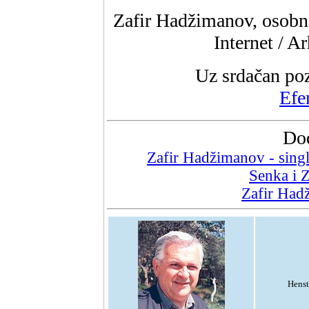
Zafir Hadžimanov, osobno
Internet / A
Uz srdačan poz
Efe
Dod
Zafir Hadžimanov - sing
Senka i Z
Zafir Had
Henst