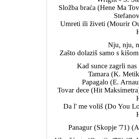
Složba braća (Hene Ma Tov 
Stefanov
Umreti ili živeti (Mourir O
Nju, nju, 
Zašto dolaziš samo s kišom
Kad sunce zagrli nas (
Tamara (K. Metik
Papagalo (E. Arnauta
Tovar dece (Hit Maksimetra)
Da l' me voliš (Do You Lo
Panagur (Skopje '71) (A