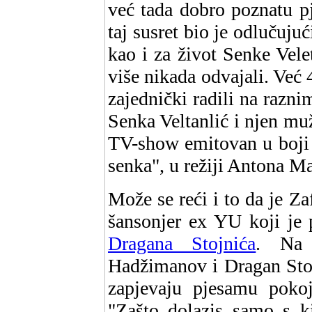
već tada dobro poznatu 
taj susret bio je odlučuju
kao i za život Senke Velet
više nikada odvajali. Već 
zajednički radili na razn
Senka Veltanlić i njen mu
TV-show emitovan u boji
senka", u režiji Antona Ma
Može se reći i to da je Z
šansonjer ex YU koji je 
Dragana Stojnića
. Na 
Hadžimanov i Dragan Stojn
zapjevaju pjesamu poko
"Zašto dolazis samo s k