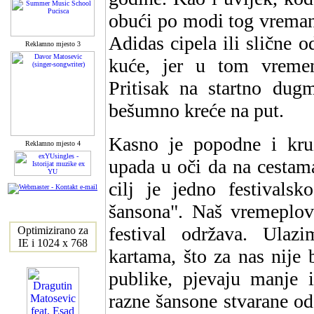
obući po modi tog vreman
Adidas cipela ili slične o
Reklamno mjesto 3
kuće, jer u tom vremen
Pritisak na startno dug
bešumno kreće na put.
Kasno je popodne i kr
Reklamno mjesto 4
upada u oči da na cesta
cilj je jedno festivals
šansona". Naš vremeplov 
festival održava. Ulaz
Optimizirano za
IE i 1024 x 768
kartama, što za nas nije
publike, pjevaju manje i
razne šansone stvarane o