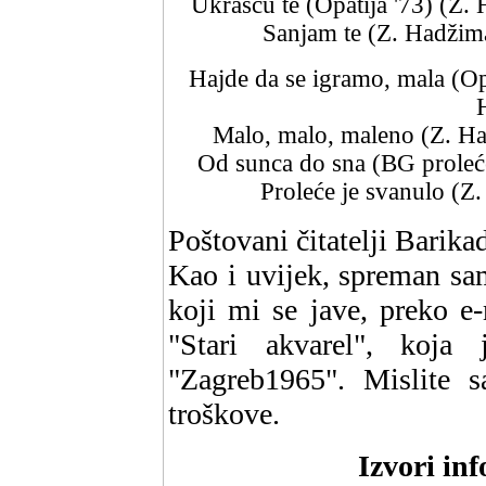
Ukrašću te (Opatija '73) (Z
Sanjam te (Z. Hadžim
Hajde da se igramo, mala (Op
Malo, malo, maleno (Z. Ha
Od sunca do sna (BG proleće
Proleće je svanulo (Z
Poštovani čitatelji Barika
Kao i uvijek, spreman sam
koji mi se jave, preko e
"Stari akvarel", koja
"Zagreb1965". Mislite 
troškove.
Izvori inf