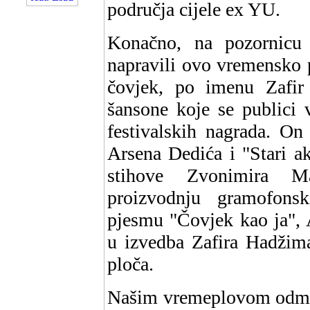
područja cijele ex YU.
Konačno, na pozornicu
napravili ovo vremensko p
čovjek, po imenu Zafir
šansone koje se publici
festivalskih nagrada. On
Arsena Dedića i "Stari a
stihove Zvonimira M
proizvodnju gramofons
pjesmu "Čovjek kao ja", 
u izvedba Zafira Hadžima
ploča.
Našim vremeplovom odmah