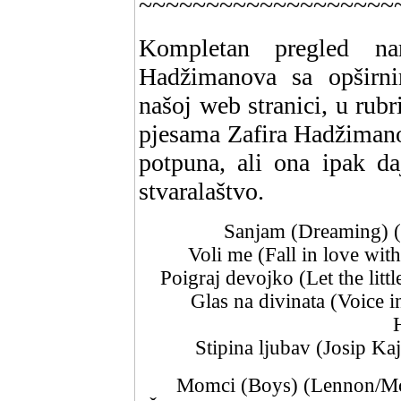
~~~~~~~~~~~~~~~~~~~
Kompletan pregled nam
Hadžimanova sa opširn
našoj web stranici, u rubr
pjesama Zafira Hadžimanova
potpuna, ali ona ipak d
stvaralaštvo.
Sanjam (Dreaming) (
Voli me (Fall in love wi
Poigraj devojko (Let the litt
Glas na divinata (Voice i
Stipina ljubav (Josip Ka
Momci (Boys) (Lennon/Mc