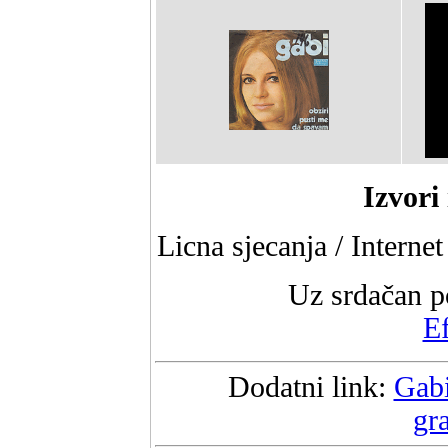
Izvori 
Licna sjecanja / Interne
Uz srdačan p
E
Dodatni link:
Gabi
gr