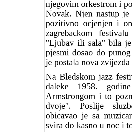
njegovim orkestrom i po
Novak. Njen nastup je
pozitivno ocjenjen i o
zagrebackom festivalu
"Ljubav ili sala" bila 
pjesmi dosao do punog
je postala nova zvijez
Na Bledskom jazz festi
daleke 1958. godin
Armstrongom i to pozna
dvoje". Poslije sluz
obicavao je sa muzicar
svira do kasno u noc i t