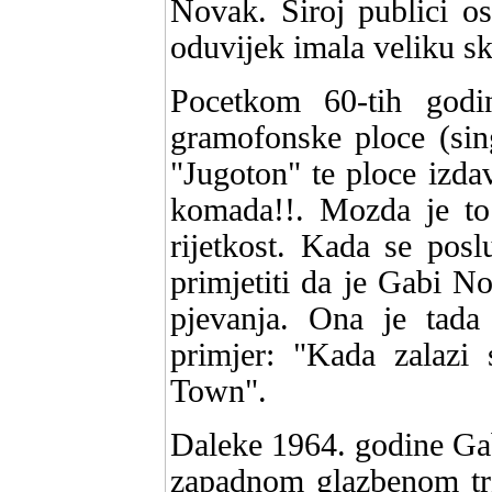
Novak. Siroj publici o
oduvijek imala veliku s
Pocetkom 60-tih godi
gramofonske ploce (sing
"Jugoton" te ploce izda
komada!!. Mozda je to 
rijetkost. Kada se pos
primjetiti da je Gabi No
pjevanja. Ona je tada
primjer: "Kada zalazi
Town".
Daleke 1964. godine Gab
zapadnom glazbenom trz