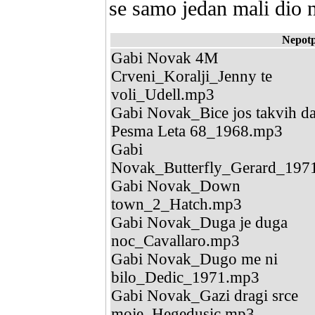
se samo jedan mali dio 
Nepotp
Gabi Novak 4M
Crveni_Koralji_Jenny te
voli_Udell.mp3
Gabi Novak_Bice jos takvih d
Pesma Leta 68_1968.mp3
Gabi
Novak_Butterfly_Gerard_197
Gabi Novak_Down
town_2_Hatch.mp3
Gabi Novak_Duga je duga
noc_Cavallaro.mp3
Gabi Novak_Dugo me ni
bilo_Dedic_1971.mp3
Gabi Novak_Gazi dragi srce
moje_Hegedusic.mp3