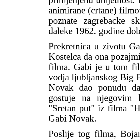
primjenjenu umjetnost. N
animirane (crtane) filmo
poznate zagrebacke sk
daleke 1962. godine dob
Prekretnica u zivotu G
Kostelca da ona pozajmi 
filma. Gabi je u tom fi
vodja ljubljanskog Big 
Novak dao ponudu da o
gostuje na njegovim 
"Sretan put" iz filma "H
Gabi Novak.
Poslije tog filma, Boj