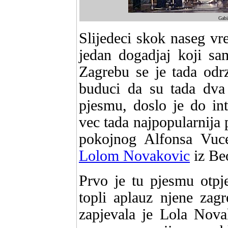
Gabi
Slijedeci skok naseg v
jedan dogadjaj koji sa
Zagrebu se je tada odrz
buduci da su tada dva 
pjesmu, doslo je do in
vec tada najpopularnija 
pokojnog Alfonsa Vucer
Lolom Novakovic
iz Be
Prvo je tu pjesmu otpj
topli aplauz njene zag
zapjevala je Lola Nova