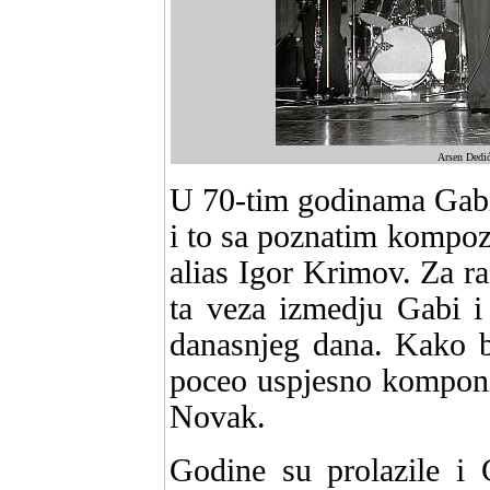
Arsen Dedić
U 70-tim godinama Gabi
i to sa poznatim kompo
alias Igor Krimov. Za r
ta veza izmedju Gabi i
danasnjeg dana. Kako bi
poceo uspjesno komponi
Novak.
Godine su prolazile i 