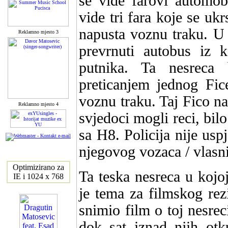
se vide farovi automob
vide tri fara koje se uk
napusta voznu traku. U 
Reklamno mjesto 3
prevrnuti autobus iz k
putnika. Ta nesreca 
preticanjem jednog Fice
voznu traku. Taj Fico na
Reklamno mjesto 4
svjedoci mogli reci, bilo
sa H8. Policija nije uspj
njegovog vozaca / vlasni
Optimizirano za
Ta teska nesreca u kojoj
IE i 1024 x 768
je tema za filmskog rez
snimio film o toj nesrec
dok sat iznad njih otk