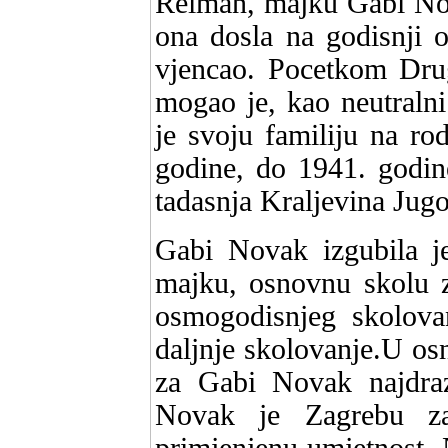
Reiman, majku Gabi Nov
ona dosla na godisnji o
vjencao. Pocetkom Dru
mogao je, kao neutralni
je svoju familiju na ro
godine, do 1941. godine
tadasnja Kraljevina Jugo
Gabi Novak izgubila j
majku, osnovnu skolu z
osmogodisnjeg skolov
daljnje skolovanje.U osn
za Gabi Novak najdraz
Novak je Zagrebu zav