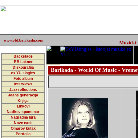
www.old.barikada.com
Muzicki w
Backstage
BB Lokner
Diskografija
Barikada - World Of Music - Vreme
ex YU singles
Foto album
Interviews
Jazz reflections
Jeans generacija
Knjiga
Linkovi
Nadirov spomenar
Nagradna igra
Nove nade
Omarov kutak
Portfolio