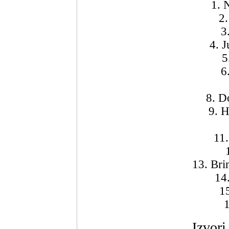
1. 
2.
3
4. J
5
6
8. D
9. 
11.
13. Bri
14
1
1
Izvori