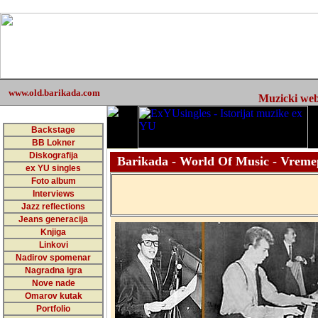
www.old.barikada.com
Muzicki web 
Backstage
BB Lokner
Diskografija
Barikada - World Of Music - Vreme
ex YU singles
Foto album
Interviews
Jazz reflections
Jeans generacija
Knjiga
Linkovi
Nadirov spomenar
Nagradna igra
Nove nade
Omarov kutak
Portfolio