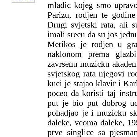
mladic kojeg smo upravo
Parizu, rodjen te godin
Drugi svjetski rata, ali 
imali srecu da su jos jedn
Metikos je rodjen u gra
naklonom prema glazbi
zavrsenu muzicku akademi
svjetskog rata njegovi rod
kuci je stajao klavir i Ka
poceo da koristi taj inst
put je bio put dobrog u
pohadjao je i muzicku sk
daleke, veoma daleke, 19
prve singlice sa pjesmam