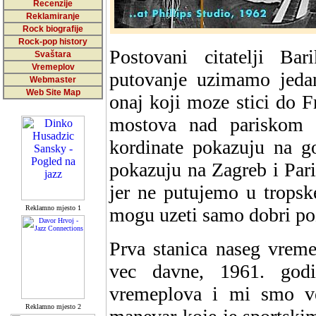
Recenzije
Reklamiranje
Rock biografije
Rock-pop history
Postovani citatelji B
Svaštara
Vremeplov
putovanje uzimamo jeda
Webmaster
Web Site Map
onaj koji moze stici do F
mostova nad pariskom 
kordinate pokazuju na go
pokazuju na Zagreb i Pari
jer ne putujemo u tropsk
Reklamno mjesto 1
mogu uzeti samo dobri pozn
Prva stanica naseg vreme
vec davne, 1961. godin
vremeplova i mi smo v
Reklamno mjesto 2