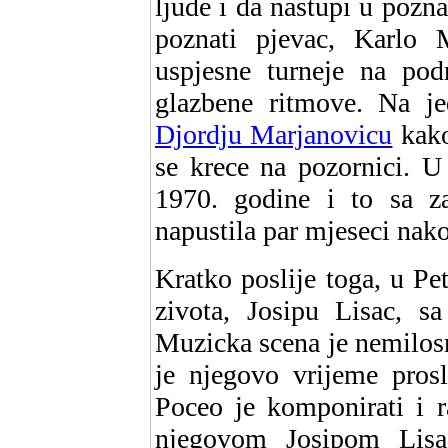
ljude i da nastupi u pozn
poznati pjevac, Karlo 
uspjesne turneje na po
glazbene ritmove. Na je
Djordju Marjanovicu
kako
se krece na pozornici. U
1970. godine i to sa za
napustila par mjeseci nak
Kratko poslije toga, u Pe
zivota, Josipu Lisac, s
Muzicka scena je nemilosr
je njegovo vrijeme prosl
Poceo je komponirati i r
njegovom Josipom Lisa