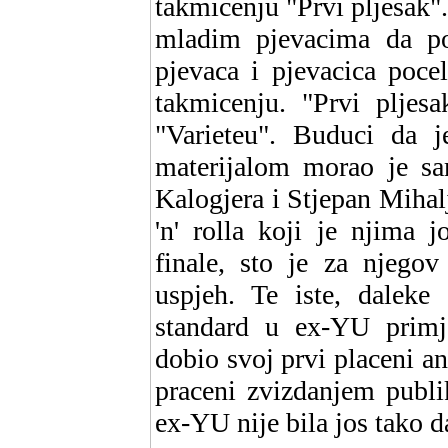
takmicenju "Prvi pljesak"
mladim pjevacima da po
pjevaca i pjevacica poce
takmicenju. "Prvi pljes
"Varieteu". Buduci da j
materijalom morao je sam
Kalogjera i Stjepan Mihalj
'n' rolla koji je njima 
finale, sto je za njegov
uspjeh. Te iste, daleke
standard u ex-YU primj
dobio svoj prvi placeni an
praceni zvizdanjem publi
ex-YU nije bila jos tako d