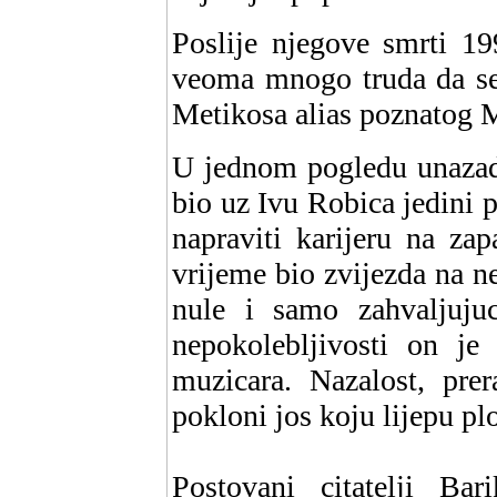
Poslije njegove smrti 19
veoma mnogo truda da se
Metikosa alias poznatog M
U jednom pogledu unazad,
bio uz Ivu Robica jedini 
napraviti karijeru na za
vrijeme bio zvijezda na n
nule i samo zahvaljujuc
nepokolebljivosti on je 
muzicara. Nazalost, pre
pokloni jos koju lijepu pl
Postovani citatelji Ba