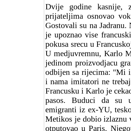
Dvije godine kasnije, 
prijateljima osnovao vok
Gostovali su na Jadranu.
je upoznao vise francuski
pokusa srecu u Francuskoj,
U medjuvremnu, Karlo Met
jedinom proizvodjacu gra
odbijen sa rijecima: "Mi
i nama imitatori ne treba
Francusku i Karlo je ceka
pasos. Buduci da su u
emigranti iz ex-YU, tesko
Metikos je dobio izlaznu 
otputovao u Paris. Njego