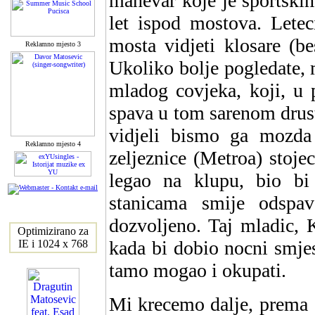
manevar koje je sportskim
let ispod mostova. Lete
mosta vidjeti klosare (be
Reklamno mjesto 3
Ukoliko bolje pogledate, 
mladog covjeka, koji, u 
spava u tom sarenom drust
vidjeli bismo ga mozda
Reklamno mjesto 4
zeljeznice (Metroa) stoje
legao na klupu, bio bi
stanicama smije odspava
dozvoljeno. Taj mladic, 
Optimizirano za
kada bi dobio nocni smjes
IE i 1024 x 768
tamo mogao i okupati.
Mi krecemo dalje, prema 1