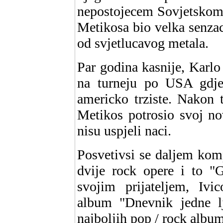
nepostojecem Sovjetskom 
Metikosa bio velka senzac
od svjetlucavog metala.
Par godina kasnije, Karlo
na turneju po USA gdje
americko trziste. Nakon t
Metikos potrosio svoj nov
nisu uspjeli naci.
Posvetivsi se daljem kom
dvije rock opere i to "G
svojim prijateljem, Ivi
album "Dnevnik jedne l
najboljih pop / rock albu