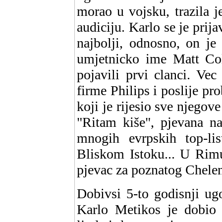
morao u vojsku, trazila j
audiciju. Karlo se je prij
najbolji, odnosno, on je
umjetnicko ime Matt Co
pojavili prvi clanci. Ve
firme Philips i poslije pr
koji je rijesio sve njegov
"Ritam kiše", pjevana na
mnogih evrpskih top-lis
Bliskom Istoku... U Rim
pjevac za poznatog Chelen
Dobivsi 5-to godisnji ug
Karlo Metikos je dobio