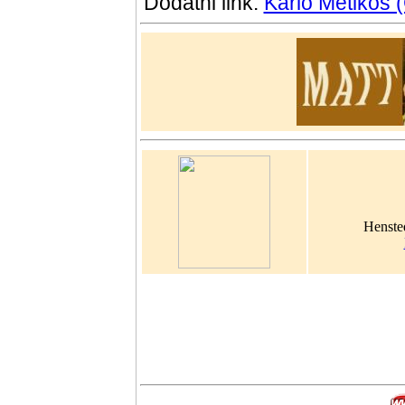
Dodatni link:
Karlo Metikoš 
Henste