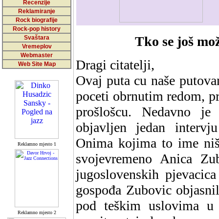
Recenzije
Reklamiranje
Rock biografije
Rock-pop history
Tko se još mož
Svaštara
Vremeplov
Webmaster
Dragi citatelji,
Web Site Map
Ovaj puta cu naše putov
poceti obrnutim redom, p
prošlošcu. Nedavno je
objavljen jedan inter
Onima kojima to ime ništ
Reklamno mjesto 1
svojevremeno Anica Zub
jugoslovenskih pjevacic
gospođa Zubovic objasnil
pod teškim uslovima u
Reklamno mjesto 2