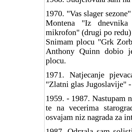
1970. "Vas slager sezone
Montena "Iz dnevnika 
mikrofon" (drugi po redu) 
Snimam plocu "Grk Zorba
Anthony Quinn dobio j
plocu.
1971. Natjecanje pjevac
"Zlatni glas Jugoslavije" 
1959. - 1987. Nastupam n
te na vecerima starogra
osvajam niz nagrada za int
1987. Odrzala sam solis