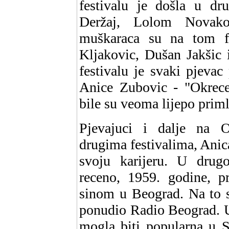
festivalu je došla u dr
Deržaj, Lolom Novak
muškaraca su na tom fe
Kljakovic, Dušan Jakšic
festivalu je svaki pjeva
Anice Zubovic - "Okrecem
bile su veoma lijepo priml
Pjevajuci i dalje na 
drugima festivalima, Anica
svoju karijeru. U drugo
receno, 1959. godine, p
sinom u Beograd. Na to su
ponudio Radio Beograd. U
mogla biti popularna u S