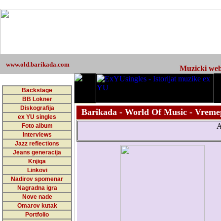
www.old.barikada.com
Muzicki web 
Backstage
BB Lokner
Diskografija
Barikada - World Of Music - Vreme
ex YU singles
Foto album
Interviews
Jazz reflections
Jeans generacija
Knjiga
Linkovi
Nadirov spomenar
Nagradna igra
Nove nade
Omarov kutak
Portfolio