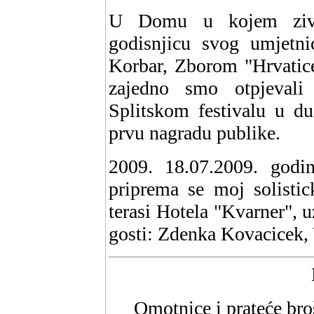
U Domu u kojem zivi
godisnjicu svog umjetn
Korbar, Zborom "Hrvatice
zajedno smo otpjevali
Splitskom festivalu u 
prvu nagradu publike.
2009. 18.07.2009. godin
priprema se moj solistic
terasi Hotela "Kvarner", u
gosti: Zdenka Kovacicek, 
Omotnice i prateće bro