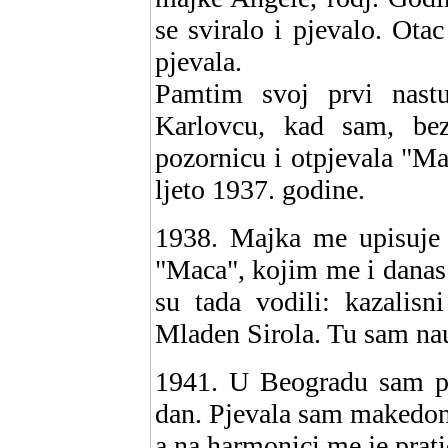
se sviralo i pjevalo. Otac
pjevala.
Pamtim svoj prvi nastu
Karlovcu, kad sam, be
pozornicu i otpjevala "Mar
ljeto 1937. godine.
1938. Majka me upisuje
"Maca", kojim me i danas m
su tada vodili: kazalisn
Mladen Sirola. Tu sam nauc
1941. U Beogradu sam po
dan. Pjevala sam makedon
a na harmonici me je prati