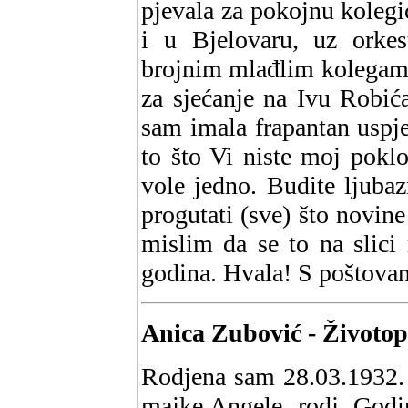
pjevala za pokojnu koleg
i u Bjelovaru, uz orke
brojnim mlađlim kolegama
za sjećanje na Ivu Robić
sam imala frapantan uspj
to što Vi niste moj poklo
vole jedno. Budite ljubaz
progutati (sve) što novine
mislim da se to na slici
godina. Hvala! S poštova
Anica Zubović - Životop
Rodjena sam 28.03.1932. 
majke Angele, rodj. God