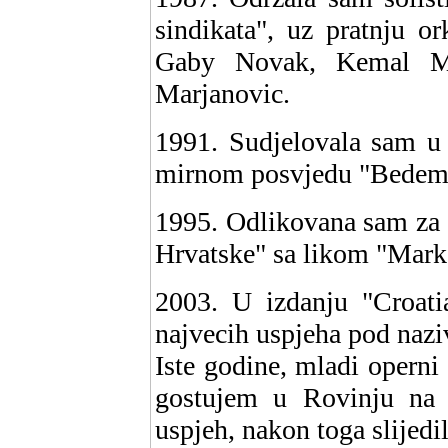
sindikata", uz pratnju or
Gaby Novak, Kemal Mo
Marjanovic.
1991. Sudjelovala sam u 
mirnom posvjedu "Bedem 
1995. Odlikovana sam za 
Hrvatske" sa likom "Mark
2003. U izdanju "Croat
najvecih uspjeha pod nazi
Iste godine, mladi opern
gostujem u Rovinju na 
uspjeh, nakon toga slijedi