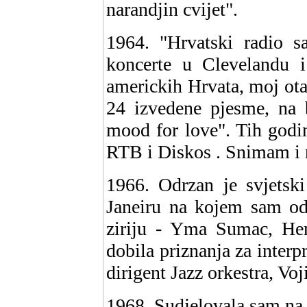
narandjin cvijet".
1964. "Hrvatski radio sa
koncerte u Clevelandu i
americkih Hrvata, moj ot
24 izvedene pjesme, na 
mood for love". Tih god
RTB i Diskos . Snimam i 
1966. Odrzan je svjetski
Janeiru na kojem sam od 
ziriju - Yma Sumac, He
dobila priznanja za interp
dirigent Jazz orkestra, Voj
1968. Sudjelovala sam na