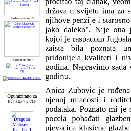
procitao taj clanak, veo
država u svijetu ima za 
njihove penzije i starosn
Reklamno mjesto 3
jako daleko". Nije ona 
kojoj je raspadom Jugoslav
zaista bila poznata 
pridonijela kvaliteti i n
Reklamno mjesto 4
godina. Napravimo sada 
godinu.
Anica Zubovic je rođena
Optimizirano za
njenoj mladosti i rodit
IE i 1024 x 768
podataka. Poznato mi je 
pocela pohađati glazb
pjevacica klasicne glazbe