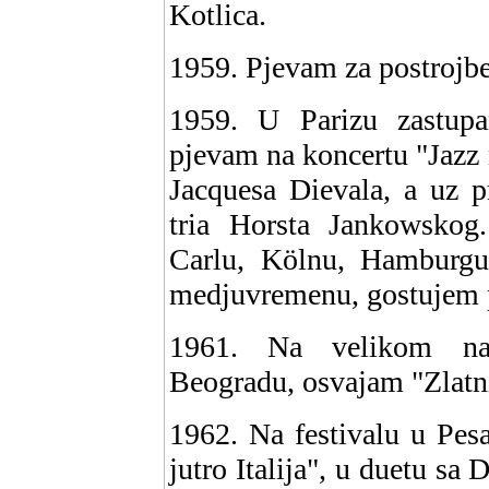
Kotlica.
1959. Pjevam za postrojb
1959. U Parizu zastupa
pjevam na koncertu "Jazz 
Jacquesa Dievala, a uz p
tria Horsta Jankowsko
Carlu, Kölnu, Hamburgu,
medjuvremenu, gostujem po
1961. Na velikom natj
Beogradu, osvajam "Zlatn
1962. Na festivalu u Pes
jutro Italija", u duetu s