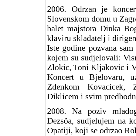
2006. Odrzan je konce
Slovenskom domu u Zagreb
balet majstora Dinka Bog
klaviru skladatelj i dirige
Iste godine pozvana sam 
kojem su sudjelovali: Vi
Zlokic, Toni Kljakovic i 
Koncert u Bjelovaru, u
Zdenkom Kovacicek, 
Diklicem i svim predhod
2008. Na poziv mladog
Dezsöa, sudjelujem na ko
Opatiji, koji se odrzao Ro