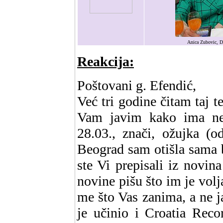
Anica Zubovic, Da
Reakcija:
Poštovani g. Efendić,
Već tri godine čitam taj t
Vam javim kako ima ne
28.03., znači, ožujka (o
Beograd sam otišla sama 
ste Vi prepisali iz novina
novine pišu što im je volja
me što Vas zanima, a ne ja
je učinio i Croatia Reco