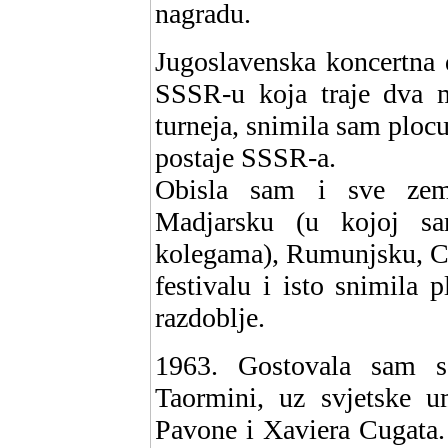
nagradu.
Jugoslavenska koncertna d
SSSR-u koja traje dva 
turneja, snimila sam plocu
postaje SSSR-a.
Obisla sam i sve zeml
Madjarsku (u kojoj s
kolegama), Rumunjsku, Ce
festivalu i isto snimila
razdoblje.
1963. Gostovala sam s
Taormini, uz svjetske u
Pavone i Xaviera Cugata.