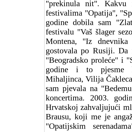
"prekinula nit". Kakvu
festivalima "Opatija", "Sp
godine dobila sam "Zlat
festivalu "Vaš šlager se
Montena, "Iz dnevnika
gostovala po Rusiji. Da 
"Beogradsko proleće" i "
godine i to pjesme hr
Mihaljinca, Vilija Čakleca
sam pjevala na "Bedemu
koncertima. 2003. godi
Hrvatskoj zahvaljujući m
Brausu, koji me je angaž
"Opatijskim serenada