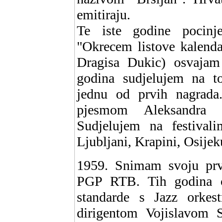
emitiraju.
Te iste godine pocinj
"Okrecem listove kalendar
Dragisa Dukic) osvajam 
godina sudjelujem na to
jednu od prvih nagrada
pjesmom Aleksandra
Sudjelujem na festival
Ljubljani, Krapini, Osijeku
1959. Snimam svoju prvu
PGP RTB. Tih godina c
standarde s Jazz orkes
dirigentom Vojislavom 