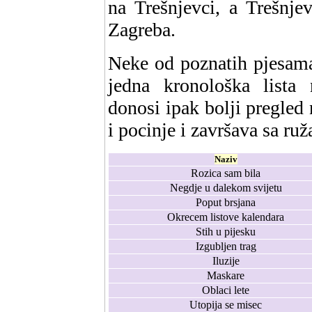
na Trešnjevci, a Trešnje
Zagreba.
Neke od poznatih pjesama
jedna kronološka lista 
donosi ipak bolji pregled 
i pocinje i završava sa ru
Naziv
Rozica sam bila
Negdje u dalekom svijetu
Poput brsjana
Okrecem listove kalendara
Stih u pijesku
Izgubljen trag
Iluzije
Maskare
Oblaci lete
Utopija se misec