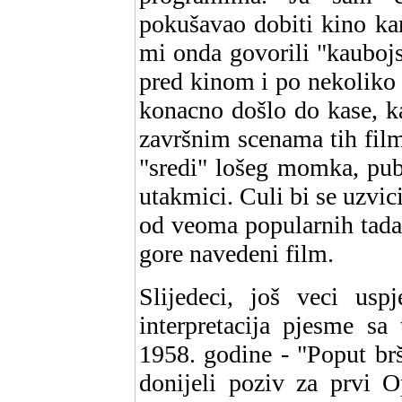
pokušavao dobiti kino ka
mi onda govorili "kaubojs
pred kinom i po nekoliko s
konacno došlo do kase, ka
završnim scenama tih film
"sredi" lošeg momka, pub
utakmici. Culi bi se uzvici:
od veoma popularnih tadaš
gore navedeni film.
Slijedeci, još veci usp
interpretacija pjesme sa
1958. godine - "Poput brš
donijeli poziv za prvi O