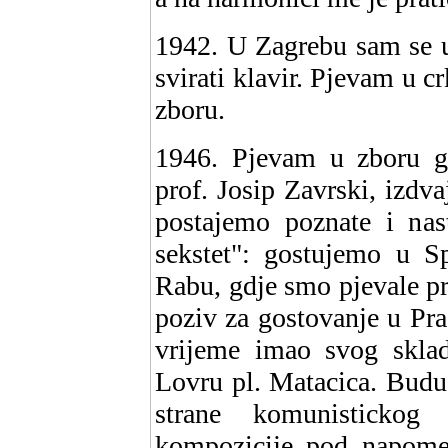
1942. U Zagrebu sam se u
svirati klavir. Pjevam u cr
zboru.
1946. Pjevam u zboru gi
prof. Josip Zavrski, izdva
postajemo poznate i n
sekstet": gostujemo u Sp
Rabu, gdje smo pjevale p
poziv za gostovanje u Prag
vrijeme imao svog sklada
Lovru pl. Matacica. Budu
strane komunistickog
kompozicije pod napome