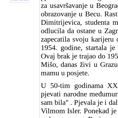
za usavršavanje u Beogradu
obrazovanje u Becu. Rast
Dimitrijevica, studenta 
odlucila da ostane u Zag
zapecatila svoju karijeru
1954. godine, startala je
Ovaj brak je trajao do 195
Mišo, danas živi u Grazu
mamu u posjete.
U 50-tim godinama XX 
pjevati narodne međumurs
sam bila" . Pjevala je i d
Vilmom Isler. Ponekad je