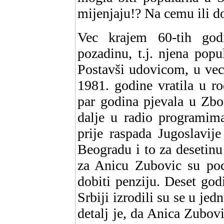
mijenjaju!? Na cemu ili do
Vec krajem 60-tih god
pozadinu, t.j. njena popu
Postavši udovicom, u vec
1981. godine vratila u ro
par godina pjevala u Zbo
dalje u radio programim
prije raspada Jugoslavij
Beogradu i to za desetinu
za Anicu Zubovic su poc
dobiti penziju. Deset god
Srbiji izrodili su se u je
detalj je, da Anica Zubov