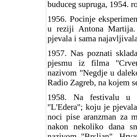
buduceg supruga, 1954. ro
1956. Pocinje eksperimen
u reziji Antona Martija
pjevala i sama najavljival
1957. Nas poznati sklada
pjesmu iz filma "Crve
nazivom "Negdje u daleko
Radio Zagreb, na kojem se
1958. Na festivalu u
"L'Edera"; koju je pjeval
noci pise aranzman za mo
nakon nekoliko dana s
nazivom "Brsljan". Hrvat