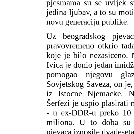
pjesmama su se uvijek sp
jedina ljubav, a to su mot
novu generaciju publike.
Uz beogradskog pjeva
pravovremeno otkrio tada
koje je bilo nezasiceno. 
Ivica je donio jedan imidž 
pomogao njegovu glazb
Sovjetskog Saveza, on je, 
iz Istocne Njemacke. N
Šerfezi je uspio plasirati
- u ex-DDR-u preko 10 
miliona. U to doba su 
pjevaca iznosile dvadeseta