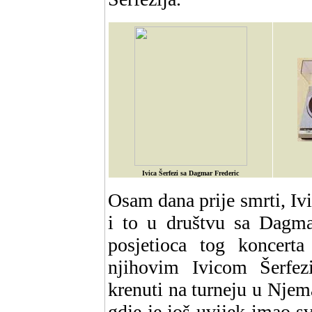
Ivica Šerfezi sa Dagmar Frederic
Osam dana prije smrti, Iv
i to u društvu sa Dagma
posjetioca tog koncerta
njihovim Ivicom Šerfe
krenuti na turneju u Nje
gdje je još uvijek imao s