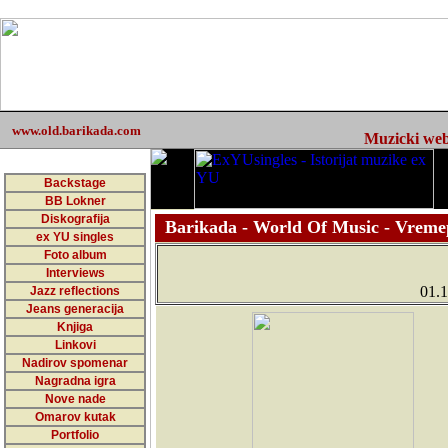
www.old.barikada.com
Muzicki web 
Backstage
BB Lokner
Diskografija
Barikada - World Of Music - Vreme
ex YU singles
Foto album
Interviews
01.1
Jazz reflections
Jeans generacija
Knjiga
Linkovi
Nadirov spomenar
Nagradna igra
Nove nade
Omarov kutak
Portfolio