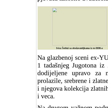
Ivica Šerfezi sa obožavateljkama iz ex-DDR-a
Na glazbenoj sceni ex-YU, 
1 tadašnjeg Jugotona iz 
dodijeljene upravo za
prolazile, srebrene i zlat
i njegova kolekcija zlatni
i veca.
Na drugom važnom podruc