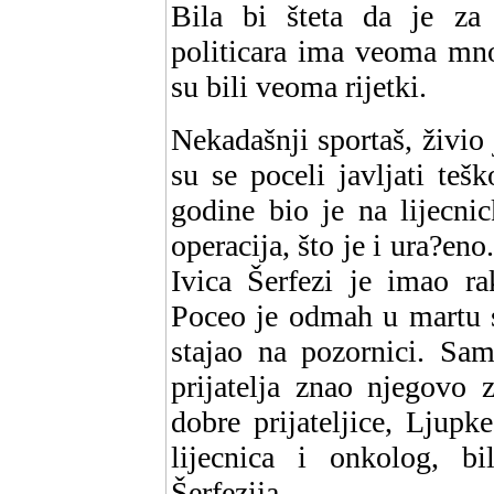
Bila bi šteta da je za 
politicara ima veoma mno
su bili veoma rijetki.
Nekadašnji sportaš, živio
su se poceli javljati te
godine bio je na lijecni
operacija, što je i ura?en
Ivica Šerfezi je imao ra
Poceo je odmah u martu s
stajao na pozornici. Sam
prijatelja znao njegovo 
dobre prijateljice, Ljupk
lijecnica i onkolog, bi
Šerfezija.