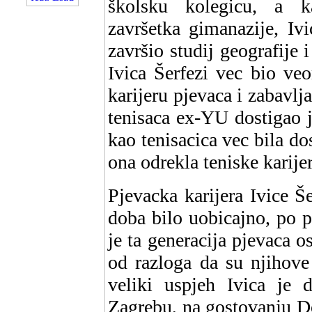
školsku kolegicu, a k
završetka gimanazije, Ivi
završio studij geografije 
Ivica Šerfezi vec bio ve
karijeru pjevaca i zabavljac
tenisaca ex-YU dostigao 
kao tenisacica vec bila do
ona odrekla teniske karije
Pjevacka karijera Ivice Še
doba bilo uobicajno, po 
je ta generacija pjevaca o
od razloga da su njihove 
veliki uspjeh Ivica je
Zagrebu, na gostovanju 