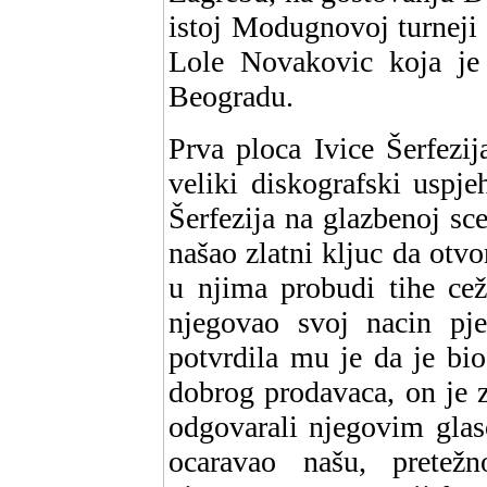
istoj Modugnovoj turneji i
Lole Novakovic koja je
Beogradu.
Prva ploca Ivice Šerfezij
veliki diskografski uspje
Šerfezija na glazbenoj sc
našao zlatni kljuc da otv
u njima probudi tihe cež
njegovao svoj nacin pje
potvrdila mu je da je bi
dobrog prodavaca, on je z
odgovarali njegovim gla
ocaravao našu, pretež