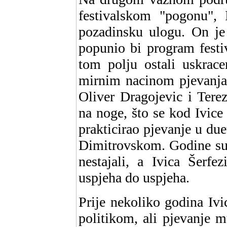
festivalskom "pogonu", 
pozadinsku ulogu. On je 
popunio bi program festiv
tom polju ostali uskrac
mirnim nacinom pjevanja 
Oliver Dragojevic i Tere
na noge, što se kod Ivice 
prakticirao pjevanje u du
Dimitrovskom. Godine su p
nestajali, a Ivica Šerfe
uspjeha do uspjeha.
Prije nekoliko godina Ivi
politikom, ali pjevanje m