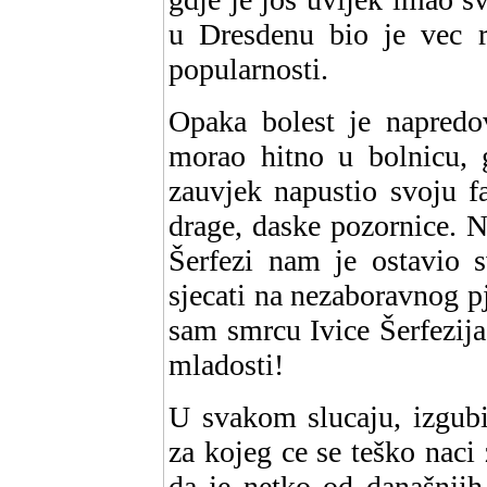
u Dresdenu bio je vec r
popularnosti.
Opaka bolest je napredov
morao hitno u bolnicu, g
zauvjek napustio svoju f
drage, daske pozornice. N
Šerfezi nam je ostavio 
sjecati na nezaboravnog p
sam smrcu Ivice Šerfezij
mladosti!
U svakom slucaju, izgubi
za kojeg ce se teško naci
da je netko od današnjih