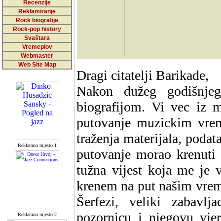
Recenzije
Reklamiranje
Rock biografije
Rock-pop history
Svaštara
Vremeplov
Webmaster
Web Site Map
Dragi citatelji Barikade,
Nakon dužeg godišnje
biografijom. Vi vec iz m
putovanje muzickim vrem
traženja materijala, podat
Reklamno mjesto 1
putovanje morao krenuti 
tužna vijest koja me je
krenem na put našim vreme
Šerfezi, veliki zabavlj
pozornicu i njegovu vje
Reklamno mjesto 2