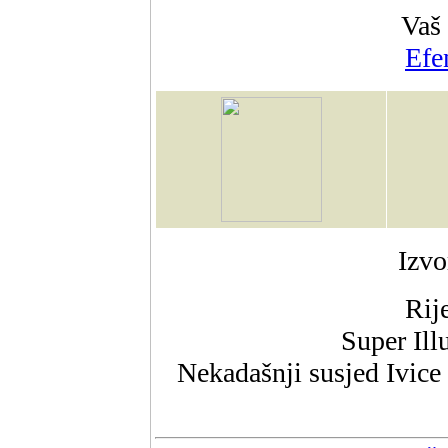
Vaš
Efe
Izvo
Rij
Super Ill
Nekadašnji susjed Ivice 