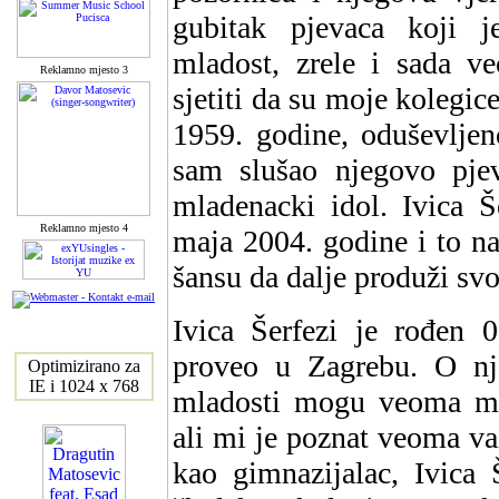
gubitak pjevaca koji 
mladost, zrele i sada v
Reklamno mjesto 3
sjetiti da su moje kolegic
1959. godine, oduševljen
sam slušao njegovo pjev
mladenacki idol. Ivica Š
Reklamno mjesto 4
maja 2004. godine i to na
šansu da dalje produži svo
Ivica Šerfezi je rođen 0
proveo u Zagrebu. O nje
Optimizirano za
IE i 1024 x 768
mladosti mogu veoma mal
ali mi je poznat veoma važ
kao gimnazijalac, Ivica 