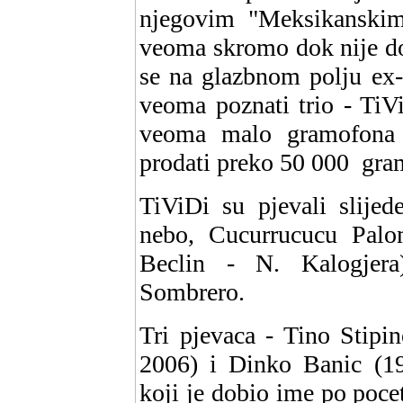
njegovim "Meksikanskim 
veoma skromo dok nije do
se na glazbnom polju ex-
veoma poznati trio - TiV
veoma malo gramofona 
prodati preko 50 000 gra
TiViDi su pjevali slije
nebo, Cucurrucucu Palom
Beclin - N. Kalogjera
Sombrero.
Tri pjevaca - Tino Stipi
2006) i Dinko Banic (19
koji je dobio ime po poc