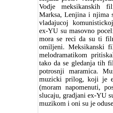
Vodje meksikanskih fi
Marksa, Lenjina i njima s
vladajucoj komunisticko
ex-YU su masovno poceli 
mora se reci da su ti fi
omiljeni. Meksikanski fi
melodramatikom pritiskal
tako da se gledanja tih 
potrosnji maramica. Muz
muzicki prilog, koji je 
(moram napomenuti, po
slucaju, gradjani ex-YU 
muzikom i oni su je oduse