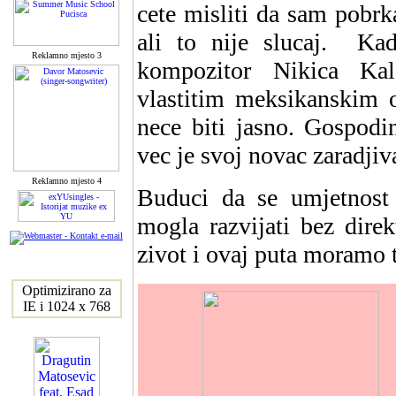
cete misliti da sam pobrk
ali to nije slucaj. K
Reklamno mjesto 3
kompozitor Nikica Kal
vlastitim meksikanskim 
nece biti jasno. Gospodi
vec je svoj novac zaradji
Reklamno mjesto 4
Buduci da se umjetnost
mogla razvijati bez direk
zivot i ovaj puta moramo t
Optimizirano za
IE i 1024 x 768