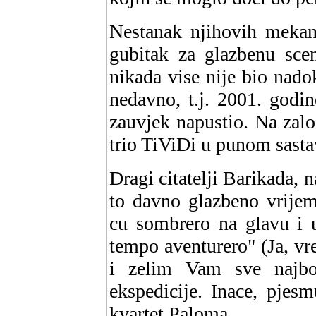
Nestanak njihovih mekani
gubitak za glazbenu sce
nikada vise nije bio nado
nedavno, t.j. 2001. godi
zauvjek napustio. Na zalo
trio TiViDi u punom sasta
Dragi citatelji Barikada,
to davno glazbeno vrijem
cu sombrero na glavu i u
tempo aventurero" (Ja, v
i zelim Vam sve najbol
ekspedicije. Inace, pjes
kvartet Paloma.