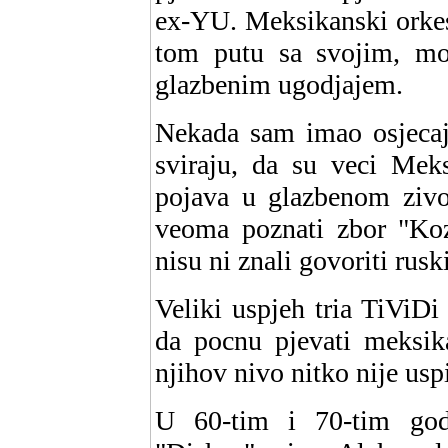
ex-YU. Meksikanski orkest
tom putu sa svojim, mo
glazbenim ugodjajem.
Nekada sam imao osjecaj,
sviraju, da su veci Mek
pojava u glazbenom zivotu
veoma poznati zbor "Koz
nisu ni znali govoriti ruski
Veliki uspjeh tria TiViD
da pocnu pjevati meksik
njihov nivo nitko nije usp
U 60-tim i 70-tim god