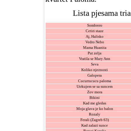
Lista pjesama tri
Sombrero
Cetiri staze
Aj, Halisko
Vedro Nebo
Mama Huanita
Put zelja
Vratila se Mary Ann
Seva
Koliko njeznosti
Galopera
Cucurrucucu paloma
Utrkujem se sa suncem
Zov mora
Bikini
Kad me gledas
Moja glava je ko balon
Rozaly
Ferali (Zagreb 63)
Kad zalazi sunce
Beraci Koralja