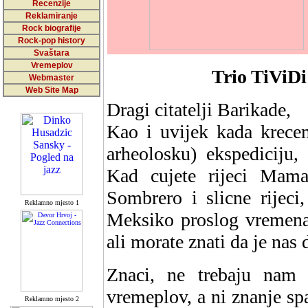
Recenzije
Reklamiranje
Rock biografije
Rock-pop history
Svaštara
Vremeplov
Trio TiViDi
Webmaster
Web Site Map
Dragi citatelji Barikade,
Kao i uvijek kada krece
arheolosku) ekspediciju,
Kad cujete rijeci Mam
Sombrero i slicne rijeci
Reklamno mjesto 1
Meksiko proslog vremena
ali morate znati da je nas
Znaci, ne trebaju nam 
vremeplov, a ni znanje s
Reklamno mjesto 2