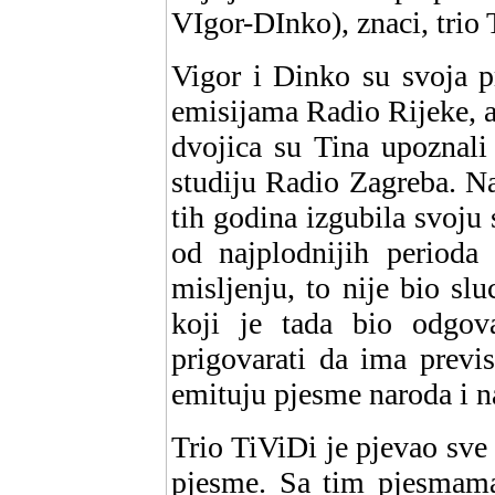
VIgor-DInko), znaci, trio 
Vigor i Dinko su svoja p
emisijama Radio Rijeke, a 
dvojica su Tina upoznali
studiju Radio Zagreba. Na
tih godina izgubila svoju 
od najplodnijih period
misljenju, to nije bio sl
koji je tada bio odgov
prigovarati da ima previ
emituju pjesme naroda i 
Trio TiViDi je pjevao sv
pjesme. Sa tim pjesmama 