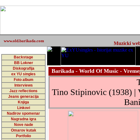
www.old.barikada.com
Muzicki web 
Backstage
BB Lokner
Diskografija
Barikada - World Of Music - Vreme
ex YU singles
Foto album
Interviews
Tino Stipinovic (1938) |
Jazz reflections
Jeans generacija
Bani
Knjiga
Linkovi
Nadirov spomenar
Nagradna igra
Nove nade
Omarov kutak
Portfolio