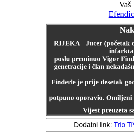
Vaš 
Efendi
Nak
RIJEKA - Jucer (početak ok
infarkta
poslu preminuo Vigor Finder
genetracije i član nekadaš
Finderle je prije desetak g
potpuno oporavio. Omiljeni g
Vijest preuzeta s
Dodatni link:
Trio T