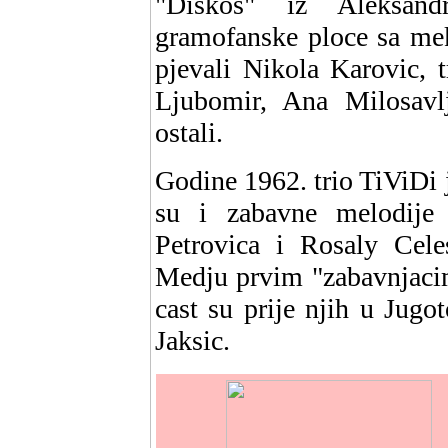
"Diskos" iz Aleksand
gramofanske ploce sa me
pjevali Nikola Karovic, t
Ljubomir, Ana Milosavlje
ostali.
Godine 1962. trio TiViDi j
su i zabavne melodije
Petrovica i Rosaly Celes
Medju prvim "zabavnjacim
cast su prije njih u Jug
Jaksic.