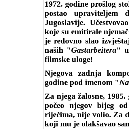
1972. godine prošlog sto
postao upraviteljem
Jugoslavije. Učestvova
koje su emitirale njemač
je redovno slao izvješt
naših "
Gastarbeitera
" u
filmske uloge!
Njegova zadnja kompoz
godine pod imenom "
Na
Za njega žalosne, 1985. 
počeo njegov bijeg o
riječima, nije volio. Za 
koji mu je olakšavao sam