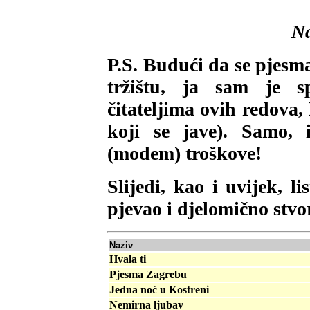
Na
P.S. Budući da se pjesm
tržištu, ja sam je s
čitateljima ovih redova, 
koji se jave). Samo, 
(modem) troškove!
Slijedi, kao i uvijek, l
pjevao i djelomično stvo
Naziv
Hvala ti
Pjesma Zagrebu
Jedna noć u Kostreni
Nemirna ljubav