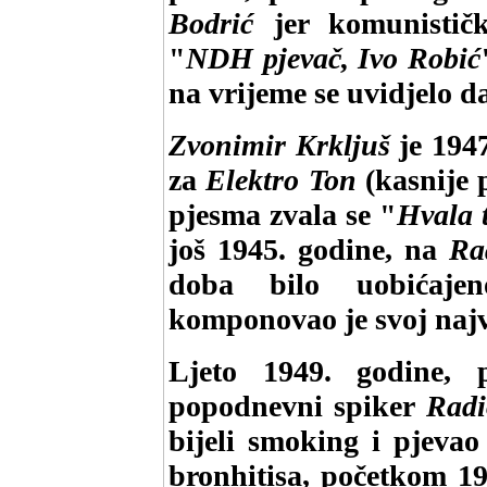
Bodrić
jer komunističk
"
NDH pjevač, Ivo Robić
na vrijeme se uvidjelo d
Zvonimir Krkljuš
je 1947
za
Elektro Ton
(kasnije
pjesma zvala se "
Hvala t
još 1945. godine, na
Ra
doba bilo uobićaje
komponovao je svoj najve
Ljeto 1949. godine,
popodnevni spiker
Radi
bijeli smoking i pjeva
bronhitisa, početkom 19