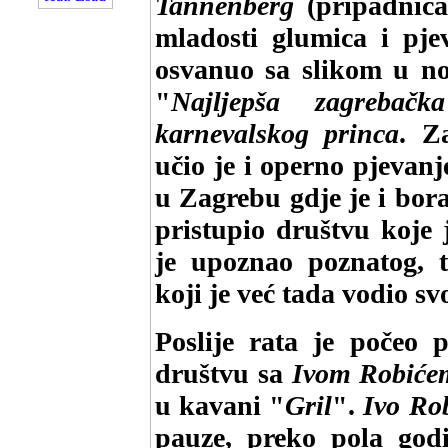
Tannenberg
(pripadnica
mladosti glumica i pje
osvanuo sa slikom u n
"
Najljepša zagrebačk
karnevalskog princa
. Z
učio je i operno pjevanj
u Zagrebu gdje je i bora
pristupio društvu koje 
je upoznao poznatog,
koji je već tada vodio sv
Poslije rata je počeo 
društvu sa
Ivom Robiće
u kavani "
Gril
".
Ivo Ro
pauze, preko pola go