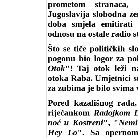
prometom stranaca, 
Jugoslavija slobodna z
doba smjela emitirat
odnosu na ostale radio s
Što se tiče političkih 
pogonu bio logor za pol
Otok
"! Taj otok leži n
otoka Raba. Umjetnici su
za zubima je bilo svima
Pored kazališnog rada
riječankom
Radojkom D
noć u Kostreni
", "
Nemi
Hey Lo
". Sa operno