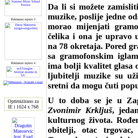
Da li si možete zamislit
muzike, poslije jedne o
Reklamno mjesto 3
morao mijenjati gramo
čelika i ona je upravo 
na 78 okretaja. Pored gr
sa gramofonskim iglama
ima bolji kvalitet glasa
Reklamno mjesto 4
ljubitelji muzike su už
sretni da mogu čuti pop
U to doba se je u Za
Optimizirano za
IE i 1024 x 768
Zvonimir Krkljuš
, jeda
kulturnog života. Rođe
obitelji, otac trgova