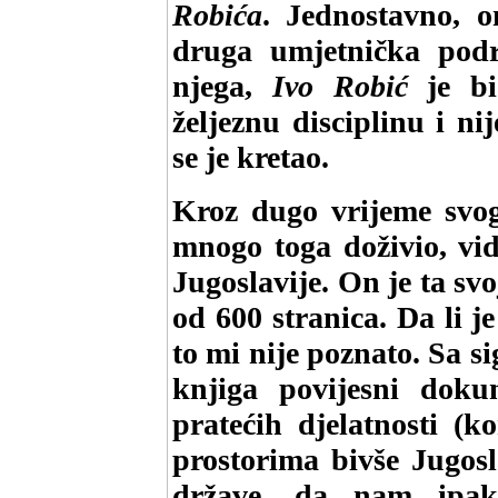
Robića
. Jednostavno, 
druga umjetnička podr
njega,
Ivo Robić
je bi
željeznu disciplinu i n
se je kretao.
Kroz dugo vrijeme svo
mnogo toga doživio, vid
Jugoslavije. On je ta sv
od 600 stranica. Da li 
to mi nije poznato. Sa s
knjiga povijesni doku
pratećih djelatnosti (k
prostorima bivše Jugosl
države, da nam ipak