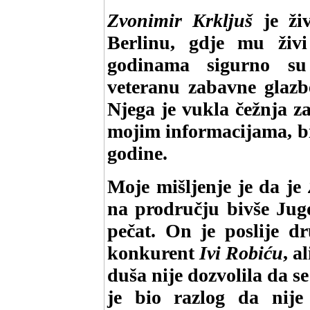
Zvonimir Krkljuš
je ži
Berlinu, gdje mu živ
godinama sigurno su
veteranu zabavne glazb
Njega je vukla čežnja 
mojim informacijama, bio
godine.
Moje mišljenje je da je
na prodručju bivše Jugo
pečat. On je poslije dr
konkurent
Ivi Robiću
, a
duša nije dozvolila da s
je bio razlog da nij