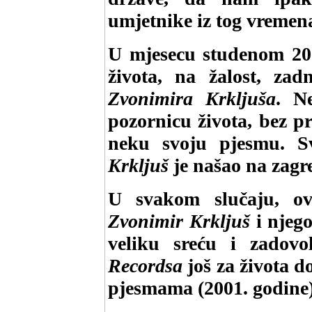
umjetnike iz tog vremen
U mjesecu studenom 200
života, na žalost, zad
Zvonimira Krkljuša
. N
pozornicu života, bez p
neku svoju pjesmu. S
Krkljuš
je našao na zag
U svakom slučaju, o
Zvonimir Krkljuš
i njego
veliku sreću i zadov
Recordsa
još za života d
pjesmama (2001. godine)