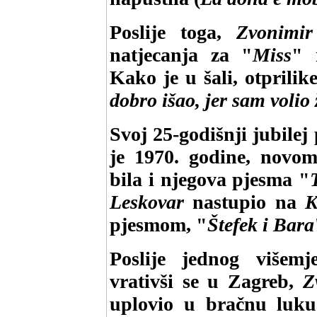
Poslije toga,
Zvonimir
natjecanja za "
Miss
" 
Kako je u šali, otprilik
dobro išao, jer sam volio
Svoj 25-godišnji jubilej
je 1970. godine, novo
bila i njegova pjesma "
Leskovar
nastupio na
K
pjesmom, "
Štefek i Bara
Poslije jednog višem
vrativši se u Zagreb,
Z
uplovio u bračnu luku