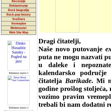
Recenzije
Reklamiranje
Rock biografije
Rock-pop history
Svaštara
Vremeplov
Webmaster
Web Site Map
Dragi čitatelji,
Naše novo putovanje
e
puta ne mogu nazvati pu
u daleke i nepoznat
kalendarsko područje
Reklamno mjesto 1
čitatelja
Barikade
. Mi m
godine prošlog stoljeća,
vozimo pravim vremepl
trebali bi nam dodatni r
Reklamno mjesto 2