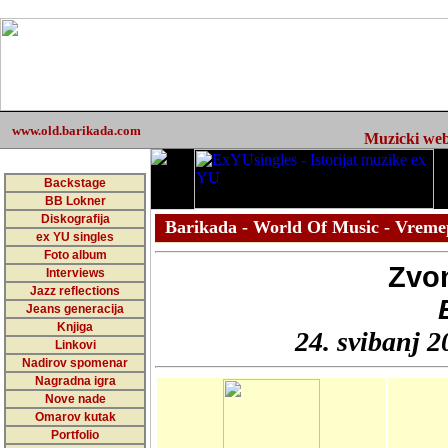
www.old.barikada.com
Muzicki web 
Backstage
BB Lokner
Diskografija
Barikada - World Of Music - Vreme
ex YU singles
Foto album
Zvon
Interviews
Jazz reflections
Jeans generacija
Knjiga
24. svibanj 2
Linkovi
Nadirov spomenar
Nagradna igra
Nove nade
Omarov kutak
Portfolio