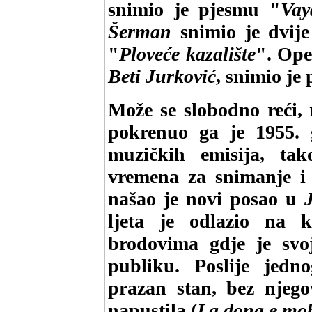
snimio je pjesmu "
Vay
Šerman
snimio je dvije
"
Ploveće kazalište
". Ope
Beti Jurković
, snimio je
Može se slobodno reći
pokrenuo ga je 1955. 
muzičkih emisija, ta
vremena za snimanje i
našao je novi posao u
ljeta je odlazio na k
brodovima gdje je svo
publiku. Poslije jedn
prazan stan, bez njego
napustila (
La dona e mob