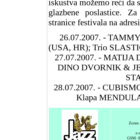
iskustva možemo reći da 
glazbene poslastice. Za
stranice festivala na adres
26.07.2007. - TA
(USA, HR); Trio SLASTI
27.07.2007. - MATIJ
DINO DVORNIK & J
STA
28.07.2007. - CUBISMO 
Klapa MENDULA
Zoran 
e-
GSM: 0