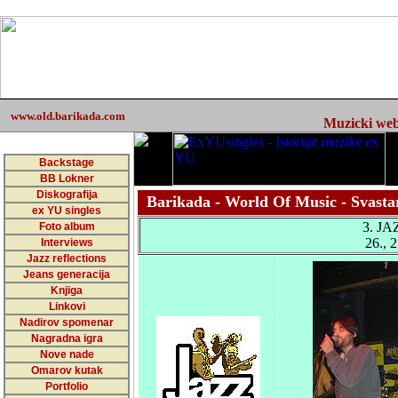
www.old.barikada.com
Muzicki web 
Backstage
BB Lokner
Diskografija
Barikada - World Of Music - Svasta
ex YU singles
3. J
Foto album
26., 
Interviews
Jazz reflections
Jeans generacija
Knjiga
Linkovi
Nadirov spomenar
Nagradna igra
Nove nade
Omarov kutak
Portfolio