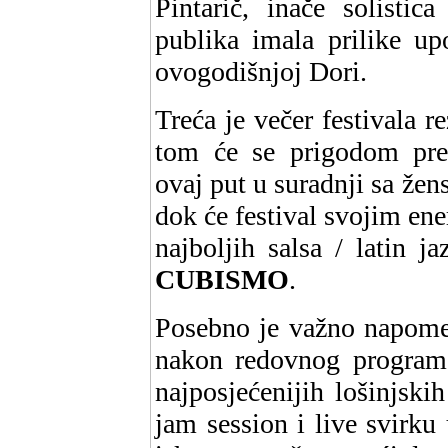
Pintarič, inače solistic
publika imala prilike up
ovogodišnjoj Dori.
Treća je večer festivala re
tom će se prigodom pred
ovaj put u suradnji sa ž
dok će festival svojim en
najboljih salsa / latin 
CUBISMO
.
Posebno je važno napomen
nakon redovnog programa
najposjećenijih lošinjsk
jam session i live svirku 