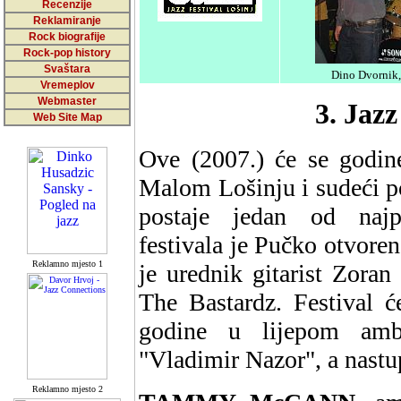
Recenzije
Reklamiranje
Rock biografije
Rock-pop history
Svaštara
Dino Dvornik,
Vremeplov
Webmaster
3. Jazz
Web Site Map
Ove (2007.) će se godine
Malom Lošinju i sudeći po
postaje jedan od najpe
festivala je Pučko otvoren
Reklamno mjesto 1
je urednik gitarist Zoran
The Bastardz. Festival ć
godine u lijepom ambi
"Vladimir Nazor", a nastup
Reklamno mjesto 2