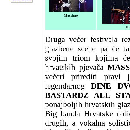
Massimo
Hr
Druga večer festivala re
glazbene scene pa će ta
svojim triom kojima će 
hrvatskih pjevača
MAS
večeri prirediti pravi
legendarnog
DINE DV
BASTARDZ ALL ST
ponajboljih hrvatskih gla
Big banda Hrvatske radio
drugih, a vokalna solist