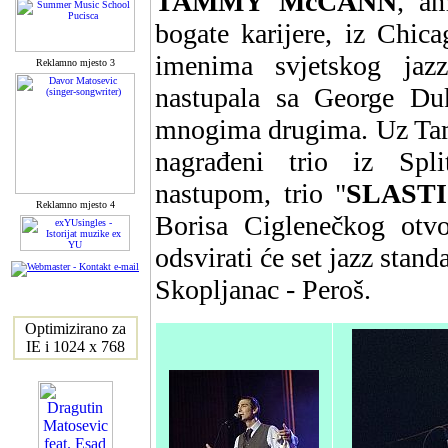
TAMMY McCANN
, am
bogate karijere, iz Chic
imenima svjetskog jaz
Reklamno mjesto 3
nastupala sa George D
mnogima drugima. Uz Ta
nagrađeni trio iz Spl
nastupom, trio "
SLAST
Reklamno mjesto 4
Borisa Ciglenečkog otvor
odsvirati će set jazz stan
Skopljanac - Peroš.
Optimizirano za
IE i 1024 x 768