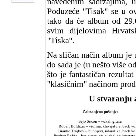
navedenim sadržajima, u
Poduzeće "Tisak" se u ova
tako da će album od 29.0
svim dijelovima Hrvat
"Tiska".
Na sličan način album je
do sada je (u nešto više o
što je fantastičan rezulta
"klasičnim" načinom proda
U stvaranju 
Zabranjeno pušenje:
Sejo Sexon – vokal, gitara
Robert Boldižar – violina, klavijature, back vo
Branko Trajkov – bubnjevi, udaraljke, back vo
Predrag Bobic – bas gitara, arr. gudackog kvarteta 