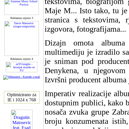
tekstovima, biografijom
Maje M... Isto tako, tu j
stranica s tekstovima, 
Reklamno mjesto 3
izgovora, fotografijama...
Dizajn omota albuma j
multimediju je izradilo 
je sniman pod producen
Reklamno mjesto 4
Denykena, u njegovom s
Izvršni producent albuma 
Imperativ realizacije albu
Optimizirano za
IE i 1024 x 768
dostupnim publici, kako b
nosača zvuka grupe Zabra
broju konzumenata istih