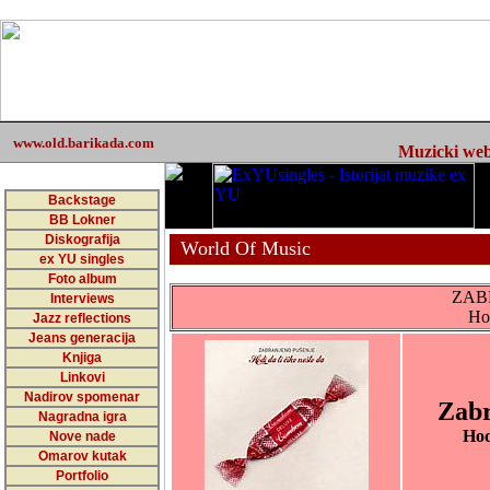
www.old.barikada.com
Muzicki web 
Backstage
BB Lokner
Diskografija
World Of Music
ex YU singles
Foto album
ZAB
Interviews
Hod
Jazz reflections
Jeans generacija
Knjiga
Linkovi
Nadirov spomenar
Zabr
Nagradna igra
Hod
Nove nade
Omarov kutak
Portfolio