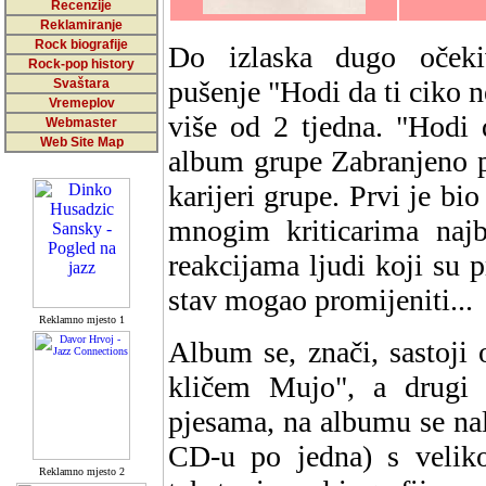
Recenzije
Reklamiranje
Rock biografije
Do izlaska dugo očeki
Rock-pop history
pušenje "Hodi da ti ciko n
Svaštara
Vremeplov
više od 2 tjedna. "Hodi d
Webmaster
Web Site Map
album grupe Zabranjeno p
karijeri grupe. Prvi je b
mnogim kriticarima naj
reakcijama ljudi koji su p
stav mogao promijeniti...
Reklamno mjesto 1
Album se, znači, sastoji
kličem Mujo", a drugi
pjesama, na albumu se na
CD-u po jedna) s veliko
Reklamno mjesto 2