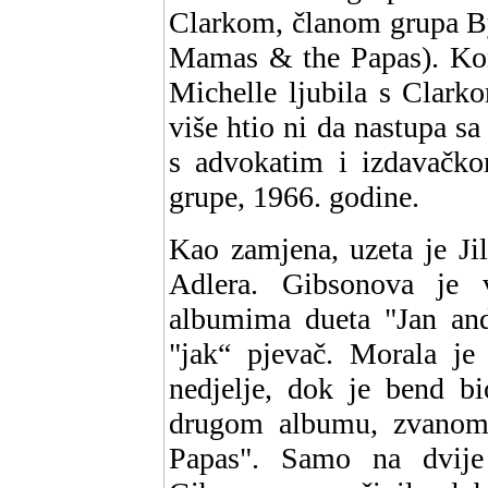
Clarkom, članom grupa Byr
Mamas & the Papas). Kon
Michelle ljubila s Clark
više htio ni da nastupa s
s advokatim i izdavačko
grupe, 1966. godine.
Kao zamjena, uzeta je Ji
Adlera. Gibsonova je 
albumima dueta "Jan and
"jak“ pjevač. Morala je 
nedjelje, dok je bend bi
drugom albumu, zvanom
Papas". Samo na dvije 