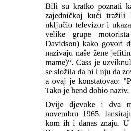
Bili su kratko poznati 
zajedničkoj kući tražili
uključio televizor i ukaz
velike grupe motorist
Davidson) kako govori d
nazivaju naše žene jefit
mame)“. Cass je uzviknul
se složila da bi i nju da
a ovaj je konstatovao: "
Tako je bend dobio naziv.
Dvije djevoke i dva m
novembru 1965. lansiraju
kom ih i danas znaju. U 