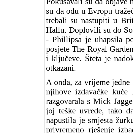
Pokušavali su da objave n
su da odu u Evropu tražeć
trebali su nastupiti u B
Hallu. Doplovili su do S
- Phillipsa je uhapsila p
posjete The Royal Garden
i ključeve. Šteta je nado
otkazani.
A onda, za vrijeme jedne
njihove izdavačke kuće 
razgovarala s Mick Jagge
joj teške uvrede, tako d
napustila je smjesta žur
privremeno rješenje izba