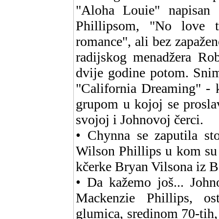
"Aloha Louie" napisan
Phillipsom, "No love 
romance", ali bez zapažen
radijskog menadžera Rob
dvije godine potom. Snim
"California Dreaming" - 
grupom u kojoj se prosla
svojoj i Johnovoj čerci.
• Chynna se zaputila sto
Wilson Phillips u kom su
kčerke Bryan Vilsona iz 
• Da kažemo još... Johno
Mackenzie Phillips, os
glumica, sredinom 70-tih, 