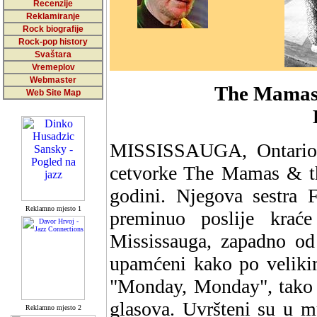
Recenzije
Reklamiranje
Rock biografije
Rock-pop history
Svaštara
Vremeplov
Webmaster
The Mamas
Web Site Map
MISSISSAUGA, Ontario 
cetvorke The Mamas & th
godini. Njegova sestra F
Reklamno mjesto 1
preminuo poslije krać
Mississauga, zapadno o
upamćeni kako po velikim
"Monday, Monday", tako 
glasova. Uvršteni su u m
Reklamno mjesto 2