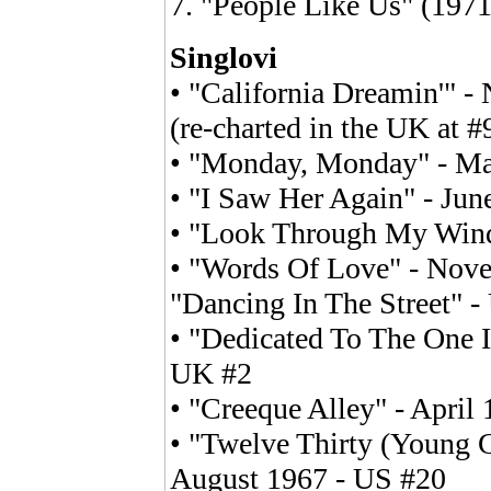
7. "People Like Us" (197
Singlovi
• "California Dreamin'" 
(re-charted in the UK at #
• "Monday, Monday" - Ma
• "I Saw Her Again" - Ju
• "Look Through My Wind
• "Words Of Love" - Nov
"Dancing In The Street" -
• "Dedicated To The One I
UK #2
• "Creeque Alley" - April
• "Twelve Thirty (Young 
August 1967 - US #20