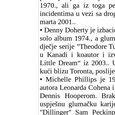
1970., ali ga iz toga p
incidentima u vezi sa dro
marta 2001..
• Denny Doherty je izbacio
solo album 1974., a glum
dječje serije "Theodore 
u Kanadi i koautor i i
Little Dream“ iz 2003.. 
kući blizu Toronta, poslije
• Michelle Phillips je 1
autora Leonarda Cohena i
Dennis Hooperom. Brak
uspješnu glumačku karije
"Dillinger" Sam Peckinp