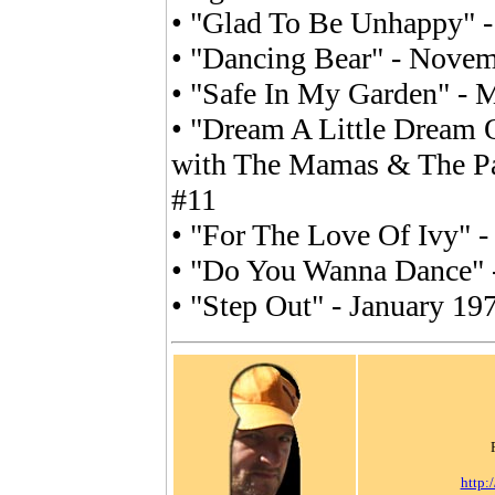
• "Glad To Be Unhappy" -
• "Dancing Bear" - Nove
• "Safe In My Garden" - 
• "Dream A Little Dream 
with The Mamas & The Pa
#11
• "For The Love Of Ivy" -
• "Do You Wanna Dance" 
• "Step Out" - January 19
http: