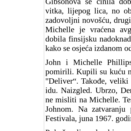
Gibsonova se činila do
vitka, lijepog lica, no o
zadovoljni novošću, drugi
Michelle je vraćena av
dobila finsijsku nadoknadu
kako se osjeća izdanom od
John i Michelle Phill
pomirili. Kupili su kuću n
"Deliver“. Takođe, veliki
idu. Naizgled. Ubrzo, De
ne misliti na Michelle. Te
Johnom. Na zatvaranju 
Festivala, juna 1967. godi