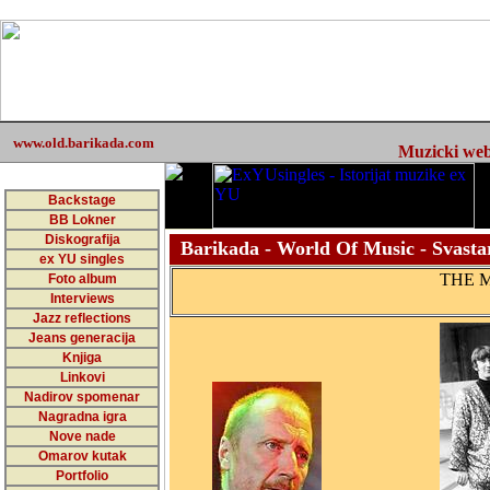
www.old.barikada.com
Muzicki web 
Backstage
BB Lokner
Diskografija
Barikada - World Of Music - Svasta
ex YU singles
THE 
Foto album
Interviews
Jazz reflections
Jeans generacija
Knjiga
Linkovi
Nadirov spomenar
Nagradna igra
Nove nade
Omarov kutak
Portfolio