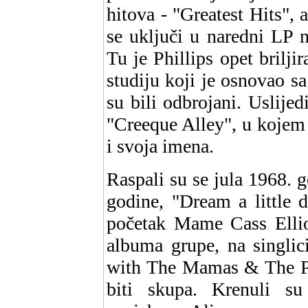
hitova - "Greatest Hits",
se uključi u naredni LP
Tu je Phillips opet brilji
studiju koji je osnovao s
su bili odbrojani. Uslijed
"Creeque Alley", u kojem
i svoja imena.
Raspali su se jula 1968. g
godine, "Dream a little 
početak Mame Cass Ellio
albuma grupe, na singli
with The Mamas & The Pap
biti skupa. Krenuli su