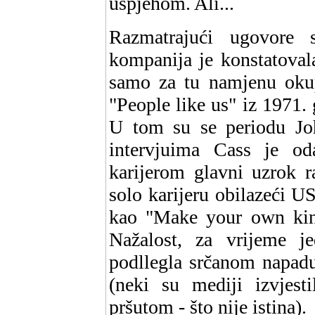
uspjehom. Ali...
Razmatrajući ugovore
kompanija je konstatoval
samo za tu namjenu okupi
"People like us" iz 1971. g
U tom su se periodu Joh
intervjuima Cass je od
karijerom glavni uzrok r
solo karijeru obilazeći U
kao "Make your own kind 
Nažalost, za vrijeme je
podllegla srčanom napadu
(neki su mediji izvjest
pršutom - što nije istina).