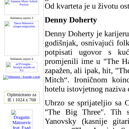
Od kvarteta je u životu os
Denny Doherty
Reklamno mjesto 3
Denny Doherty je karijer
godišnjak, osnivajući fol
potpisati ugovor s k
promjenili ime u "The Ha
Reklamno mjesto 4
zapažen, ali ipak, hit, "
Mitch“. Ironičnom koinc
hotelu istovjetnog naziva 
Optimizirano za
IE i 1024 x 768
Ubrzo se sprijateljio sa 
"The Big Three". Tih 
Yanovsky (kasnije gitar