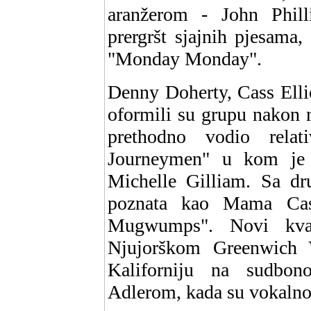
aranžerom - John Phill
prergršt sjajnih pjesama,
"Monday Monday".
Denny Doherty, Cass Ellio
oformili su grupu nakon n
prethodno vodio rela
Journeymen" u kom je 
Michelle Gilliam. Sa dr
poznata kao Mama Cas
Mugwumps". Novi kvar
Njujorškom Greenwich V
Kaliforniju na sudbon
Adlerom, kada su vokalno