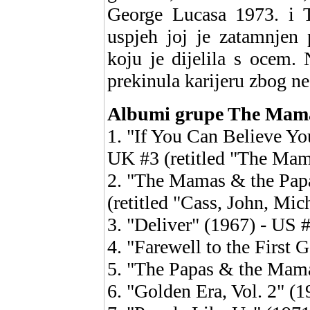
George Lucasa 1973. i T
uspjeh joj je zatamnjen
koju je dijelila s ocem. 
prekinula karijeru zbog n
Albumi grupe The Mama
1. "If You Can Believe Yo
UK #3 (retitled "The Mam
2. "The Mamas & the Pap
(retitled "Cass, John, Mi
3. "Deliver" (1967) - US 
4. "Farewell to the First 
5. "The Papas & the Mam
6. "Golden Era, Vol. 2" (