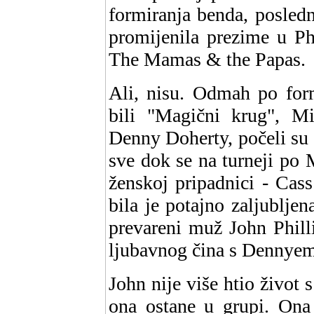
formiranja benda, posled
promijenila prezime u Phi
The Mamas & the Papas.
Ali, nisu. Odmah po form
bili "Magični krug", Mi
Denny Doherty, počeli su 
sve dok se na turneji po
ženskoj pripadnici - Cass 
bila je potajno zaljublj
prevareni muž John Phill
ljubavnog čina s Dennyem. 
John nije više htio život 
ona ostane u grupi. Ona 