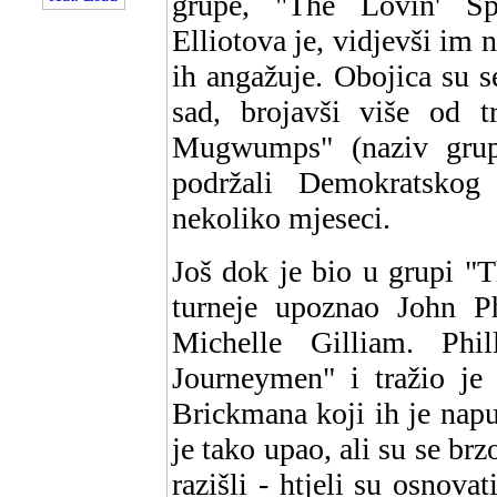
grupe, "The Lovin' Spo
Elliotova je, vidjevši im 
ih angažuje. Obojica su se
sad, brojavši više od t
Mugwumps" (naziv grup
podržali Demokratskog 
nekoliko mjeseci.
Još dok je bio u grupi "
turneje upoznao John Ph
Michelle Gilliam. Ph
Journeymen" i tražio je
Brickmana koji ih je nap
je tako upao, ali su se br
razišli - htjeli su osnova