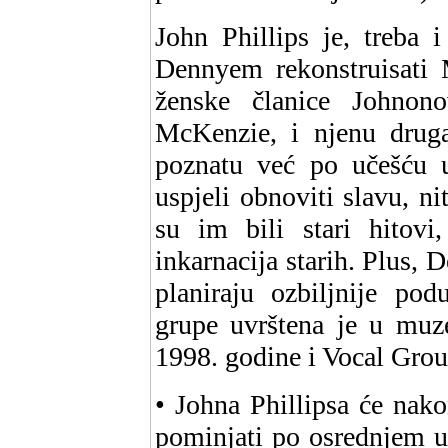
John Phillips je, treba 
Dennyem rekonstruisati 
ženske članice Johnon
McKenzie, i njenu druga
poznatu već po učešću
uspjeli obnoviti slavu, ni
su im bili stari hitovi
inkarnacija starih. Plus, 
planiraju ozbiljnije pod
grupe uvrštena je u mu
1998. godine i Vocal Grou
• Johna Phillipsa će na
pominjati po osrednjem u