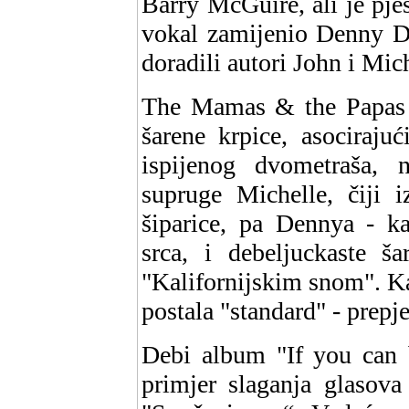
Barry McGuire, ali je pje
vokal zamijenio Denny D
doradili autori John i Mich
The Mamas & the Papas b
šarene krpice, asociraju
ispijenog dvometraša, 
supruge Michelle, čiji i
šiparice, pa Dennya - ka
srca, i debeljuckaste š
"Kalifornijskim snom". Ka
postala "standard" - prep
Debi album "If you can b
primjer slaganja glasov