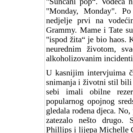
"Sunčani pop“. Vodeća nu
"Monday, Monday". Po 
nedjelje prvi na vodeći
Grammy. Mame i Tate su kr
"ispod žita“ je bio haos. 
neurednim životom, sva
alkoholizovanim incident
U kasnijim intervjuima č
snimanja i životni stil bi
sebi imali obilne rez
popularnog opojnog sred
gledala rođena djeca. No, 
zatezalo nešto drugo.
Phillips i lijepa Michelle 