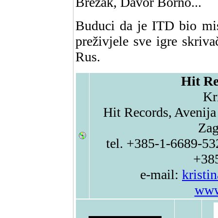
Brezak, Davor Borno...
Buduci da je ITD bio mis
preživjele sve igre skriv
Rus.
Hit Re
Kr
Hit Records, Avenija
Zag
tel. +385-1-6689-53
+38
e-mail:
kristi
www.