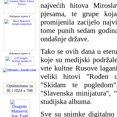
najvećih hitova Mirosl
pjesama, te grupe koj
Reklamno mjesto 3
promijenila zacijelo najv
tome punih sedam godina
ondašnje države.
Tako se ovih dana u eteru
Reklamno mjesto 4
koje su medijski podržal
vrte kultne Rusove lagan
veliki hitovi "Rođen u
"Skidam te pogledom",
Optimizirano za
IE i 1024 x 768
"Slavenska minijatura", 
studijska albuma.
Sve su snimke digitalno 