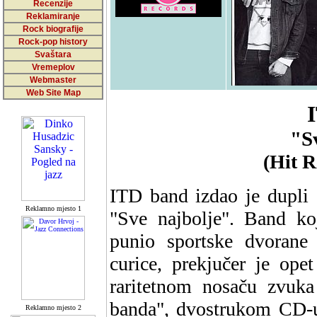
Recenzije
Reklamiranje
Rock biografije
Rock-pop history
Svaštara
Vremeplov
Webmaster
Web Site Map
"S
(Hit R
ITD band izdao je dupli
Reklamno mjesto 1
"Sve najbolje". Band koj
punio sportske dvorane 
curice, prekjučer je ope
raritetnom nosaču zvuk
banda", dvostrukom CD-u 
Reklamno mjesto 2