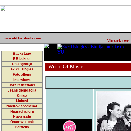
www.old.barikada.com
Muzicki web 
Backstage
BB Lokner
Diskografija
World Of Music
ex YU singles
Foto album
Interviews
Jazz reflections
Jeans generacija
Knjiga
Linkovi
Nadirov spomenar
Nagradna igra
Nove nade
Omarov kutak
Portfolio