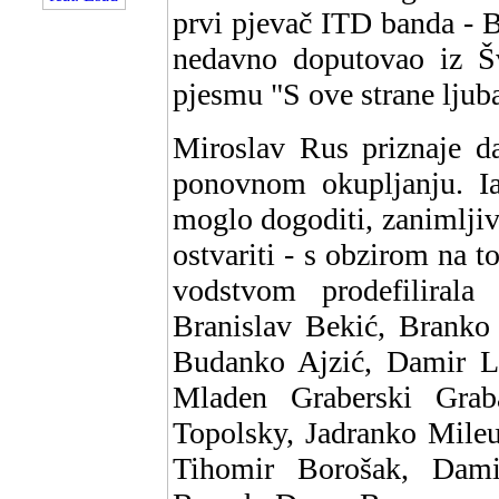
prvi pjevač ITD banda - B
nedavno doputovao iz Š
pjesmu "S ove strane ljuba
Miroslav Rus priznaje d
ponovnom okupljanju. Iak
moglo dogoditi, zanimljivo
ostvariti - s obzirom na 
vodstvom prodefilirala 
Branislav Bekić, Branko 
Budanko Ajzić, Damir L
Mladen Graberski Grab
Topolsky, Jadranko Mileu
Tihomir Borošak, Dami