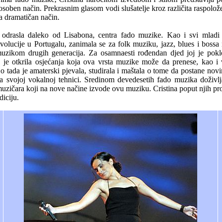
 osoben način. Prekrasnim glasom vodi slušatelje kroz različita raspolož
na dramatičan način.
 odrasla daleko od Lisabona, centra fado muzike. Kao i svi mladi 
lucije u Portugalu, zanimala se za folk muziku, jazz, blues i bossa n
uzikom drugih generacija. Za osamnaesti rođendan djed joj je pokl
a je otkrila osjećanja koja ova vrsta muzike može da prenese, kao i
o tada je amaterski pjevala, studirala i maštala o tome da postane nov
 na svojoj vokalnoj tehnici. Sredinom devedesetih fado muzika doživl
uzičara koji na nove načine izvode ovu muziku. Cristina poput njih prona
diciju.