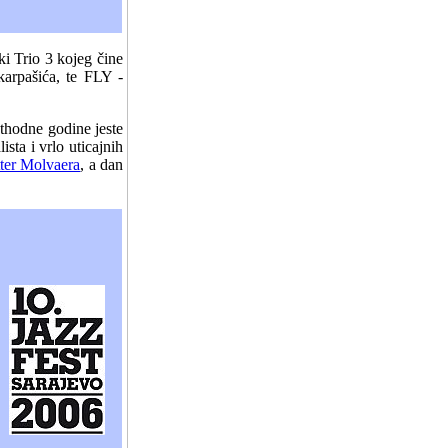
ki Trio 3 kojeg čine
arpašića, te FLY -
thodne godine jeste
sta i vrlo uticajnih
tter Molvaera
, a dan