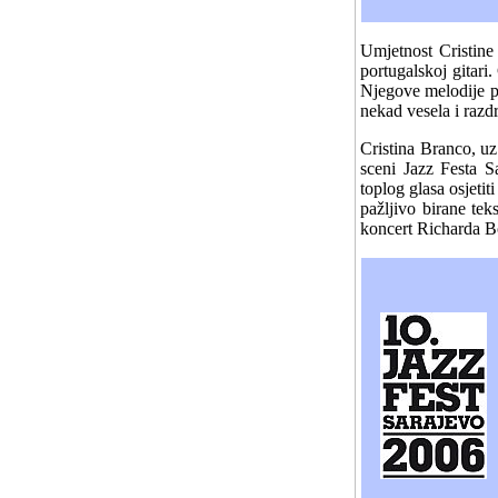
Umjetnost Cristine
portugalskoj gitari
Njegove melodije po
nekad vesela i razd
Cristina Branco, uz
sceni Jazz Festa S
toplog glasa osjeti
pažljivo birane tek
koncert Richarda Bo