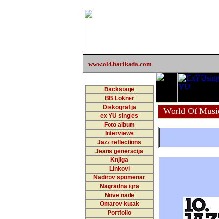
www.old.barikada.com
Backstage
BB Lokner
Diskografija
World Of Musi
ex YU singles
Foto album
Interviews
Jazz reflections
Jeans generacija
Knjiga
Linkovi
Nadirov spomenar
Nagradna igra
Nove nade
Omarov kutak
Portfolio