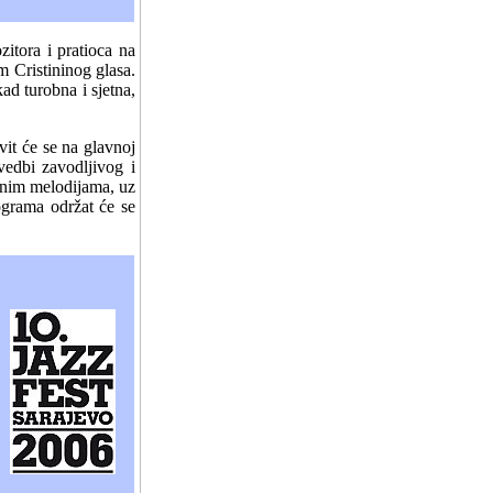
itora i pratioca na
m Cristininog glasa.
ad turobna i sjetna,
vit će se na glavnoj
vedbi zavodljivog i
ornim melodijama, uz
ograma održat će se