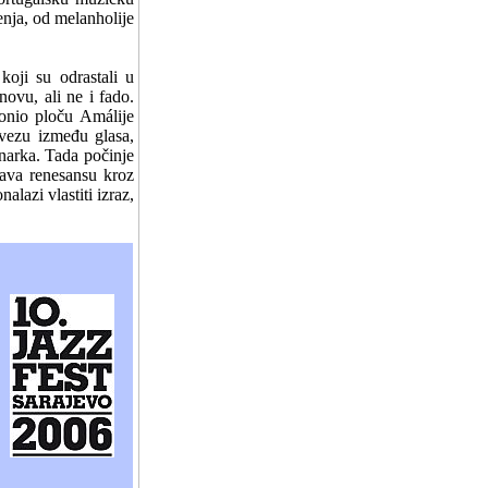
enja, od melanholije
koji su odrastali u
ovu, ali ne i fado.
onio ploču Amálije
 vezu između glasa,
inarka. Tada počinje
java renesansu kroz
lazi vlastiti izraz,