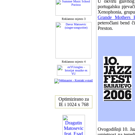
U okviru glavnog
portugalsku pjevač
Xenophonia, grupu 
Grande Mothers R
Reklamno mjesto 3
peteročlani bend 
Preston.
Reklamno mjesto 4
Optimizirano za
IE i 1024 x 768
Ovogodišnji 10. Jaz
umjetnost na temel