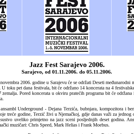
Jazz Fest Sarajevo 2006.
Sarajevo, od 01.11.2006. do 05.11.2006.
novembra 2006. godine u Sarajevu će se održati Deseti međunarodni mu
 U toku pet dana festivala, bit će održano 14 koncerata na 4 festivalske
7 zemalja. Pored koncerata u okviru pratećih programa bit će održana 
a.
ti ansambl Underground - Dejana Terzića, bubnjara, kompozitora i be
oje treće godine, Terzić živi u Njemačkoj, gdje danas važi za jednog 
risustvo uveliko primjetno na jazz sceni posljednjih deset godina. 
emački muzičari: Chris Speed, Mark Helias i Frank Moebus.