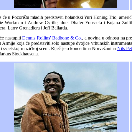
e će u Pozorištu mladih predstaviti holandski Yuri Honing Trio, američ
ie Workman i Andrew Cyrille, duet Dhafer Youssefa i Bojana Zulfik
ra, Larry Grenadiera i Jeff Ballarda.
e nastupiti
Dennis Rollins' Badbone & Co.
, a novina u odnosu na pre
rmije koja će predstaviti solo nastupe dvojice vrhunskih instrumentali
 i svjetskoj muzičkoj sceni. Riječ je o koncertima Norvežanina
Nils Pe
Markus Stockhausena.