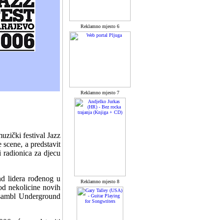
Reklamno mjesto 6
Reklamno mjesto 7
zički festival Jazz
 scene, a predstavit
i radionica za djecu
nd lidera rođenog u
Reklamno mjesto 8
od nekolicine novih
Ansambl Underground