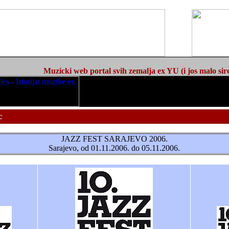
Muzicki web portal svih zemalja ex YU (i jos malo sir
c
JAZZ FEST SARAJEVO 2006.
Sarajevo, od 01.11.2006. do 05.11.2006.