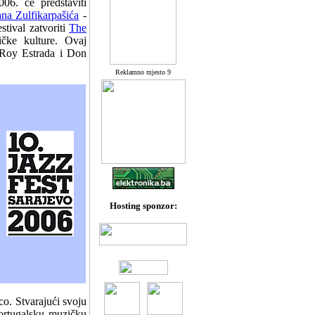
6. će predstaviti
na Zulfikarpašića
-
tival zatvoriti
The
ičke kulture. Ovaj
 Roy Estrada i Don
Reklamno mjesto 9
Hosting sponzor:
co. Stvarajući svoju
portugalsku muzičku