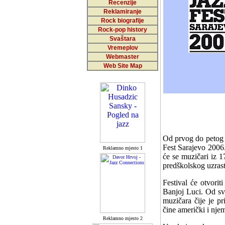
Recenzije
Reklamiranje
Rock biografije
Rock-pop history
Svaštara
Vremeplov
Webmaster
Web Site Map
Od prvog do petog 
Fest Sarajevo 2006.
Reklamno mjesto 1
će se muzičari iz 1
predškolskog uzrast
Festival će otvori
Banjoj Luci. Od sv
muzičara čije je p
čine američki i nj
Reklamno mjesto 2