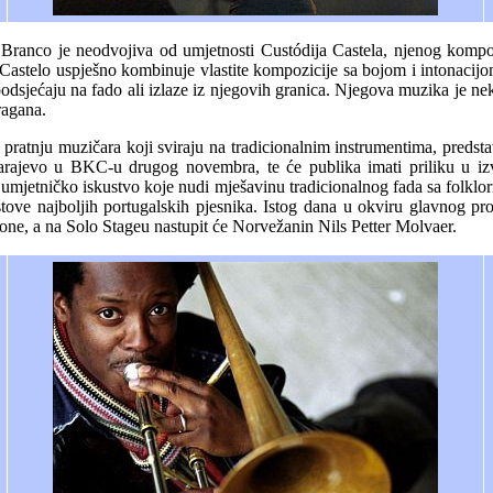
 Branco je neodvojiva od umjetnosti Custódija Castela, njenog kompoz
. Castelo uspješno kombinuje vlastite kompozicije sa bojom i intonacijo
dsjećaju na fado ali izlaze iz njegovih granica. Njegova muzika je nek
ragana.
 pratnju muzičara koji sviraju na tradicionalnim instrumentima, predsta
arajevo u BKC-u drugog novembra, te će publika imati priliku u iz
ti umjetničko iskustvo koje nudi mješavinu tradicionalnog fada sa folkl
stove najboljih portugalskih pjesnika. Istog dana u okviru glavnog pr
ne, a na Solo Stageu nastupit će Norvežanin Nils Petter Molvaer.