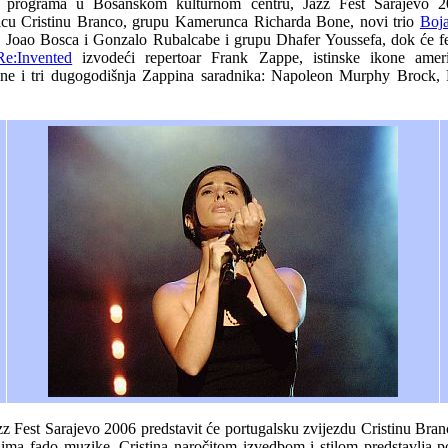
 programa u Bosanskom kulturnom centru, Jazz Fest Sarajevo 200
icu Cristinu Branco, grupu Kamerunca Richarda Bone, novi trio
Boja
Joao Bosca i Gonzalo Rubalcabe i grupu Dhafer Youssefa, dok će fes
e:Invented
izvodeći repertoar Frank Zappe, istinske ikone amer
čine i tri dugogodišnja Zappina saradnika: Napoleon Murphy Brock,
z Fest Sarajevo 2006 predstavit će portugalsku zvijezdu Cristinu Bran
jima fado muzike, Cristina naročitom izvedbom i stilom predstavlja 