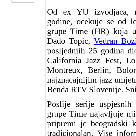
Od ex YU izvodjaca, naj
godine, ocekuje se od l
grupe Time (HR) koja u 
Dado Topic,
Vedran Boz
posljednjih 25 godina di
California Jazz Fest, L
Montreux, Berlin, Bolon
najznacajnijim jazz umjet
Benda RTV Slovenije. Snim
Poslije serije uspjesni
grupe Time najavljuje nj
pripremi je beogradski k
tradicionalan. Vise info