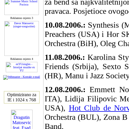
za bend sa najkvalitetnij
pravaca. Posjetioce ovogo
Reklamno mjesto 3
10.08.2006.:
Synthesis (M
Preachers (USA) i Hor S
Orchestra (BiH), Oleg Cha
11.08.2006.:
Karolina St
Reklamno mjesto 4
Friends (Srbija), Sexto
(HR), Manu i Jazz Society
12.08.2006.:
Emmett Nor
Optimizirano za
ITA), Lidija Filipovic 
IE i 1024 x 768
USA),
Hot Club de Nor
Orchestra (BUL), Zona B 
Band.