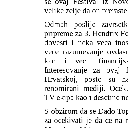
se ovaj Festival iz Nov
velike zelje da on preraste
Odmah poslije zavrsetk
pripreme za 3. Hendrix Fes
dovesti i neka veca inos
vece razumevanje ovdasn
kao i vecu financijs
Interesovanje za ovaj 
Hrvatskoj, posto su na
renomirani mediji. Ocek
TV ekipa kao i desetine n
S obzirom da se Dado Top
za ocekivati je da ce na 