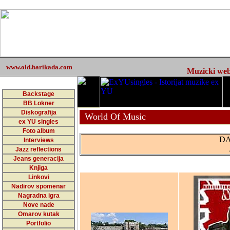
www.old.barikada.com
Muzicki web 
Backstage
BB Lokner
Diskografija
World Of Music
ex YU singles
Foto album
DA
Interviews
Jazz reflections
Jeans generacija
Knjiga
Linkovi
Nadirov spomenar
Nagradna igra
Nove nade
Omarov kutak
Portfolio