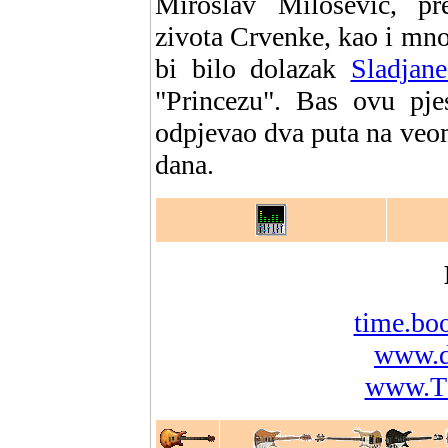
Miroslav Milosevic, pre
zivota Crvenke, kao i mno
bi bilo dolazak
Sladjan
"Princezu". Bas ovu pj
odpjevao dva puta na veo
dana.
time.b
www.da
www.T