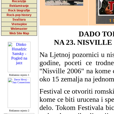
Recenzije
Reklamiranje
Rock biografije
Rock-pop history
Svaštara
Vremeplov
Webmaster
DADO TOP
Web Site Map
NA 23. NISVILLE
Na Ljetnoj pozornici u ni
godine, poceti ce trodne
"Nisville 2006" na kome c
Reklamno mjesto 1
oko 15 zemalja na jednom 
Festival ce otvoriti roms
kome ce biti urucena i spe
delo. Tokom Festivala bice
Reklamno mjesto 2