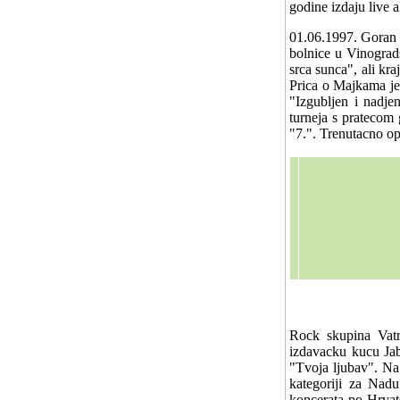
godine izdaju live 
01.06.1997. Goran 
bolnice u Vinograds
srca sunca", ali kr
Prica o Majkama je
"Izgubljen i nadje
turneja s pratecom
"7.". Trenutacno o
Rock skupina Vatr
izdavacku kucu Jabu
"Tvoja ljubav". Na
kategoriji za Nadu
koncerata po Hrvats