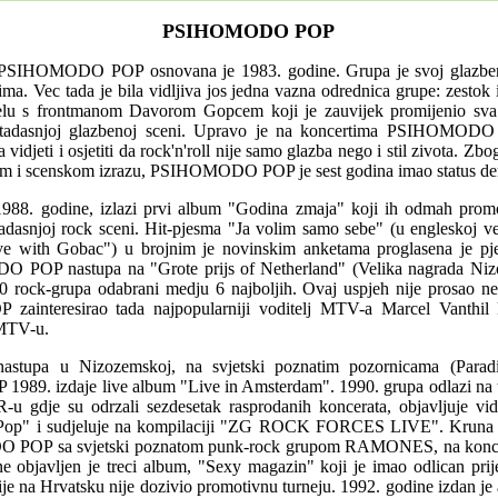
PSIHOMODO POP
PSIHOMODO POP osnovana je 1983. godine. Grupa je svoj glazbeni 
ima. Vec tada je bila vidljiva jos jedna vazna odrednica grupe: zestok i
elu s frontmanom Davorom Gopcem koji je zauvijek promijenio sva 
a tadasnjoj glazbenoj sceni. Upravo je na koncertima PSIHOMODO
a vidjeti i osjetiti da rock'n'roll nije samo glazba nego i stil zivota. 
nom i scenskom izrazu, PSIHOMODO POP je sest godina imao status d
988. godine, izlazi prvi album "Godina zmaja" koji ih odmah prom
adasnjoj rock sceni. Hit-pjesma "Ja volim samo sebe" (u engleskoj vez
ove with Gobac") u brojnim je novinskim anketama proglasena je pj
POP nastupa na "Grote prijs of Netherland" (Velika nagrada Niz
0 rock-grupa odabrani medju 6 najboljih. Ovaj uspjeh nije prosao n
nteresirao tada najpopularniji voditelj MTV-a Marcel Vanthil k
 MTV-u.
astupa u Nizozemskoj, na svjetski poznatim pozornicama (Paradi
9. izdaje live album "Live in Amsterdam". 1990. grupa odlazi na t
u gdje su odrzali sezdesetak rasprodanih koncerata, objavljuje vid
op" i sudjeluje na kompilaciji "ZG ROCK FORCES LIVE". Kruna te
POP sa svjetski poznatom punk-rock grupom RAMONES, na koncert
ne objavljen je treci album, "Sexy magazin" koji je imao odlican prij
je na Hrvatsku nije dozivio promotivnu turneju. 1992. godine izdan je