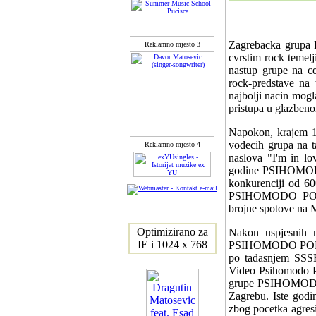
Zagrebacka grupa 
Reklamno mjesto 3
cvrstim rock temelj
nastup grupe na c
rock-predstave n
najbolji nacin mogl
pristupa u glazbe
Napokon, krajem 1
vodecih grupa na t
Reklamno mjesto 4
naslova "I'm in l
godine PSIHOMODO 
konkurenciji od 60
PSIHOMODO POP zai
brojne spotove na
Optimizirano za
Nakon uspjesnih n
IE i 1024 x 768
PSIHOMODO POP 198
po tadasnjem SSSR-
Video Psihomodo P
grupe PSIHOMODO 
Zagrebu. Iste godi
zbog pocetka agresi