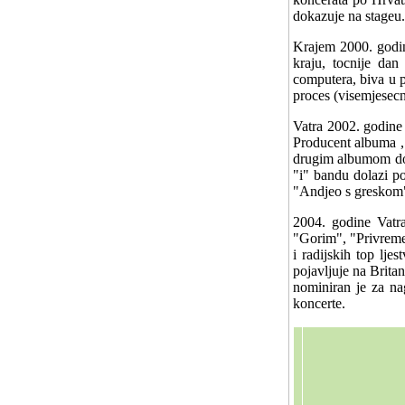
dokazuje na stageu.
Krajem 2000. godin
kraju, tocnije dan
computera, biva u p
proces (visemjesecn
Vatra 2002. godine
Producent albuma ,
drugim albumom dop
"i" bandu dolazi p
"Andjeo s greskom" 
2004. godine Vatr
"Gorim", "Privreme
i radijskih top lj
pojavljuje na Brit
nominiran je za na
koncerte.