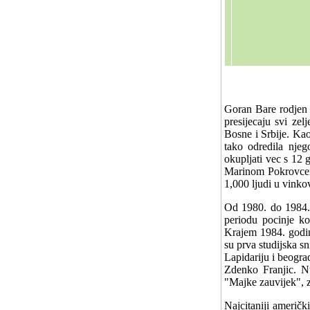
Goran Bare rodjen 
presijecaju svi zel
Bosne i Srbije. Kao
tako odredila njeg
okupljati vec s 12 g
Marinom Pokrovcem 
1,000 ljudi u vin
Od 1980. do 1984. 
periodu pocinje ko
Krajem 1984. godin
su prva studijska s
Lapidariju i beogra
Zdenko Franjic. N
"Majke zauvijek", z
Najcitaniji američ