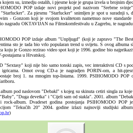
ojem su, izmedju ostalih, i pjesme koje je grupa izvela u brojnim dje
HOMODO POP izdaje novi projekt pod nazivom "Srebrne svinje" k
 "Starfucker". Za pjesmu "Starfucker" snimljen je spot u suradnji s, 
vim - Gonzom koji je svojom kvalitetom nametnuo nove standarde u
ojio nagradu OKTAVIJAN na Filmskomfestivalu u Zagrebu, te nagradu
OMODO POP izdaje album "Unpljugd" (koji je zapravo "The Best o
ntima sto je tada bio vrlo popularan trend u svijetu. S ovog albuma s
a koju je Gonzo rezirao video spot koji je 1996. godine bio najprikazi
-postajama u Hrvatskoj.
CD "Sextasy" koji nije bio samo tonski zapis, vec interaktivni CD s p
m igricama. Omot ovog CD-a je nagradjen PORIN-om, a hit-pje
ostaje broj 1. na mnogim top-listama. 1999. PSIHOMODO POP obj
ariboru.
 album pod naslovom "Debakl" s kojeg su skinuta cetiri singla za koje
 "Baby", "Duga devetka" i "Cijeli sam od stakla". 2001. album "Debak
i rock-album. Dvadeset godina postojanja PSIHOMODO POP je 
acijom "Tekućih 20" 2004. godine izlazi najnoviji studijski alb
p.hr
)