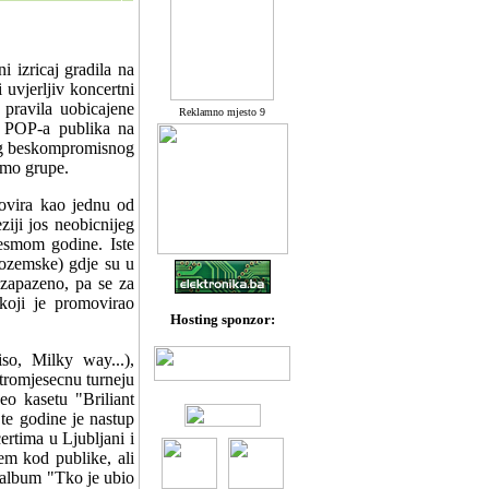
izricaj gradila na
 uvjerljiv koncertni
pravila uobicajene
Reklamno mjesto 9
 POP-a publika na
Zbog beskompromisnog
emo grupe.
ovira kao jednu od
iji jos neobicnijeg
esmom godine. Iste
ozemske) gdje su u
ezapazeno, pa se za
oji je promovirao
Hosting sponzor:
so, Milky way...),
romjesecnu turneju
eo kasetu "Briliant
 godine je nastup
ima u Ljubljani i
em kod publike, ali
 album "Tko je ubio