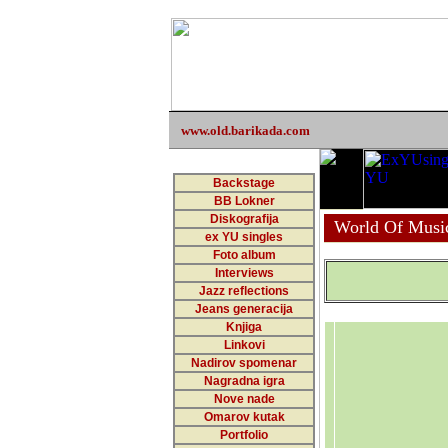
www.old.barikada.com
Backstage
BB Lokner
Diskografija
World Of Musi
ex YU singles
Foto album
Interviews
Jazz reflections
Jeans generacija
Knjiga
Linkovi
Nadirov spomenar
Nagradna igra
Nove nade
Omarov kutak
Portfolio