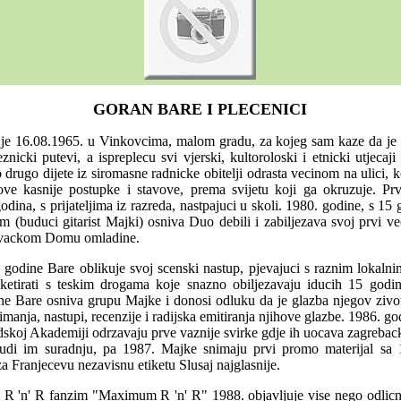
GORAN BARE I PLECENICI
je 16.08.1965. u Vinkovcima, malom gradu, za kojeg sam kaze da je
jeznicki putevi, a ispreplecu svi vjerski, kultoroloski i etnicki utjecaj
 drugo dijete iz siromasne radnicke obitelji odrasta vecinom na ulici, ko
ove kasnije postupke i stavove, prema svijetu koji ga okruzuje. P
odina, s prijateljima iz razreda, nastpajuci u skoli. 1980. godine, s 15 
(buduci gitarist Majki) osniva Duo debili i zabiljezava svoj prvi ve
kovackom Domu omladine.
godine Bare oblikuje svoj scenski nastup, pjevajuci s raznim lokaln
ketirati s teskim drogama koje snazno obiljezavaju iducih 15 godi
e Bare osniva grupu Majke i donosi odluku da je glazba njegov zivotn
nimanja, nastupi, recenzije i radijska emitiranja njihove glazbe. 1986. 
dskoj Akademiji odrzavaju prve vaznije svirke gdje ih uocava zagrebac
udi im suradnju, pa 1987. Majke snimaju prvi promo materijal sa
a Franjecevu nezavisnu etiketu Slusaj najglasnije.
ki R 'n' R fanzim "Maximum R 'n' R" 1988. objavljuje vise nego odlicn