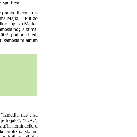
a sportova.
 pomoc lijecnika iz
buma Majki - "Put do
dine napusta Majke.
samostalnog albuma,
002. godine slijedi
gi samostalni album
 "Izmedju nas", za
e trajalo", "L.A.",
luľili nominaciju u
a priblizno stotinu
and koji se najbolje