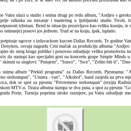
e Vatra ulazi u studio i snima drugi po redu album, "Andjeo s gres
 prije odlaska na mixanje i mastering u ljubljanski studio Tivoli,
otpunosti izbrisan. Bend tu situaciju prozivljava kao veliku kusnju, te s
o snimanje) ponovi jos jednom. Trud se na kraju, ipak, isplatio.
 potpisuje ugovor s izdavackom kucom Dallas Records. Te godine Vatr
 Denyken, osvaja nagradu Crni mačak za produkciju albuma "Andjeo 
ire do sireg kruga publike i ponovno odradjuje veliku promotivnu tu
oziv da nastupi kao specijalni gost na koncertu grupe Simple Minds 
skinuti su singlovi: "Putujem", "Sunce", "Srce", "Zelim biti ti", "Dno
a snima album "Prekid programa" za Dallas Records. Pjesmama: "
no nedostupan", "Unutra - van", "Alkohol", band zasjeda na prva mj
estvica, dok se spot za pjesmu "Privremeno nedostupan" (rezijia Radi
anskom MTV-u. Tiraza albuma stampa se dva puta, a spot za pjesmu "Go
gradu Porin. Turneja poprima siroke razmjere, pa Vatra odradjuje m