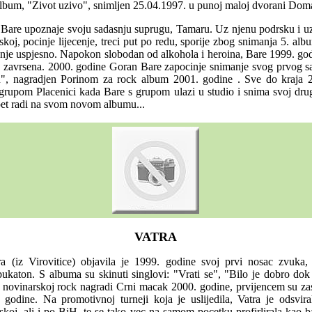
album, "Zivot uzivo", snimljen 25.04.1997. u punoj maloj dvorani Dom
Bare upoznaje svoju sadasnju suprugu, Tamaru. Uz njenu podrsku i uz
koj, pocinje lijecenje, treci put po redu, sporije zbog snimanja 5. al
ajnje uspjesno. Napokon slobodan od alkohola i heroina, Bare 1999. go
 zavrsena. 2000. godine Goran Bare zapocinje snimanje svog prvog 
n", nagradjen Porinom za rock album 2001. godine . Sve do kraja 2
 grupom Placenici kada Bare s grupom ulazi u studio i snima svoj dru
pet radi na svom novom albumu...
VATRA
a (iz Virovitice) objavila je 1999. godine svoj prvi nosac zvuka,
katon. S albuma su skinuti singlovi: "Vrati se", "Bilo je dobro dok j
 novinarskoj rock nagradi Crni macak 2000. godine, prvijencem su zas
 godine. Na promotivnoj turneji koja je uslijedila, Vatra je odsviral
koj, ali i po BiH, te se tako vec na samom pocetku profirlirala kao b