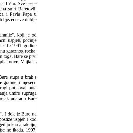
 na TV-u. Sve cesce
icna smrt Baretovih
anca i Pavla Papa u
i bjezeci sve dublje
mnlje", koji je od
cni uspjeh, pocinje
ale. Te 1991. godine
inu garaznog rocka,
 toga, Bare se prvi
kuplja nove Majke s
Bare stupa u brak s
te godine u mjesecu
rugi put, ovaj puta
ranja umire supruga
rejak udarac i Bare
". I dok je Bare na
ostize uspjeh i kod
ediju kao atrakciju,
ise no ikada. 1997.