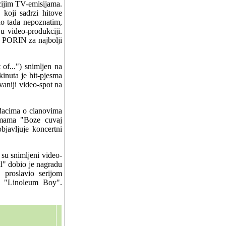
cijim TV-emisijama.
oji sadrzi hitove
do tada nepoznatim,
 video-produkciji.
 PORIN za najbolji
f...") snimljen na
kinuta je hit-pjesma
vaniji video-spot na
odacima o clanovima
smama "Boze cuvaj
avljuje koncertni
 su snimljeni video-
l" dobio je nagradu
proslavio serijom
um "Linoleum Boy".