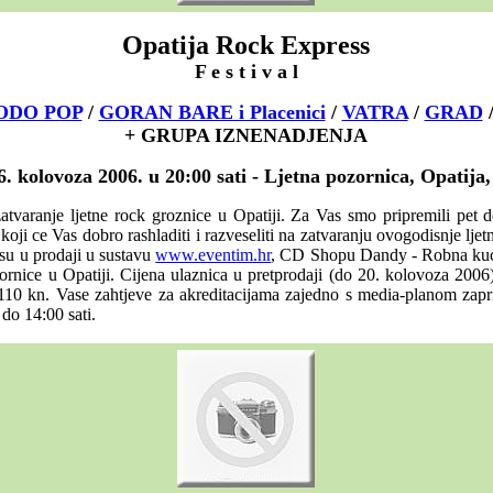
Opatija Rock Express
F e s t i v a l
ODO POP
/
GORAN BARE i Placenici
/
VATRA
/
GRAD
+ GRUPA IZNENADJENJA
6. kolovoza 2006. u 20:00 sati - Ljetna pozornica, Opatija
tvaranje ljetne rock groznice u Opatiji. Za Vas smo pripremili pe
koji ce Vas dobro rashladiti i razveseliti na zatvaranju ovogodisnje lje
 su u prodaji u sustavu
www.eventim.hr
, CD Shopu Dandy - Robna kuća
ornice u Opatiji. Cijena ulaznica u pretprodaji (do 20. kolovoza 2006
110 kn. Vase zahtjeve za akreditacijama zajedno s media-planom zap
do 14:00 sati.