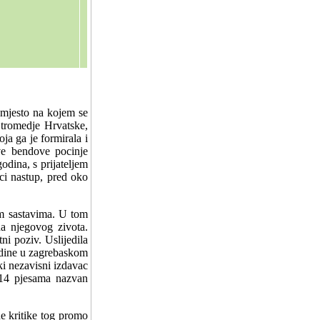
 mjesto na kojem se
i tromedje Hrvatske,
ja ga je formirala i
rve bendove pocinje
godina, s prijateljem
ci nastup, pred oko
im sastavima. U tom
na njegovog zivota.
i poziv. Uslijedila
godine u zagrebaskom
ki nezavisni izdavac
 14 pjesama nazvan
e kritike tog promo