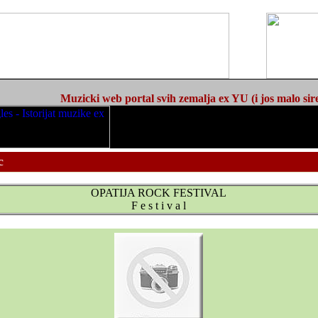
Muzicki web portal svih zemalja ex YU (i jos malo sir
c
OPATIJA ROCK FESTIVAL
F e s t i v a l