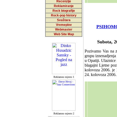
Recenzije
Reklamiranje
Rock biografije
Rock-pop history
Svaštara
Vremeplov
PSIHOM
Webmaster
Web Site Map
Subota, 2
Pozivamo Vas na za
grupu iznenadjenja 
u Opatiji. Ulaznice
blagajni Ljetne poz
kolovoza 2006. je 
24. kolovoza 2006. 
Reklamno mjesto 1
Reklamno mjesto 2