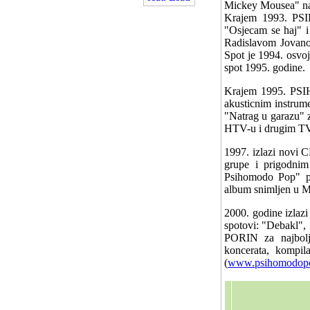
Mickey Mousea" na k
Krajem 1993. PSI
"Osjecam se haj" i
Radislavom Jovano
Spot je 1994. osv
spot 1995. godine.
Krajem 1995. PSIH
akusticnim instrume
"Natrag u garazu" z
HTV-u i drugim TV
1997. izlazi novi 
grupe i prigodni
Psihomodo Pop" p
album snimljen u M
2000. godine izlazi
spotovi: "Debakl",
PORIN za najbolj
koncerata, kompil
(
www.psihomodopo