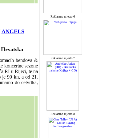
Reklamno mjesto 6
/
ANGELS
, Hrvatska
Reklamno mjesto 7
t domacih bendova &
tne koncertne sezone
 RI u Rijeci, te na
) je 90 kn, a od 21.
rimamo do cetvrtka,
Reklamno mjesto 8