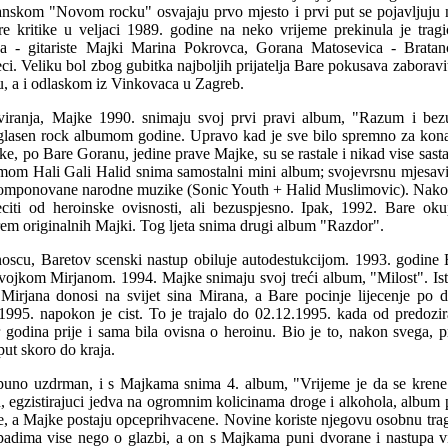
janskom "Novom rocku" osvajaju prvo mjesto i prvi put se pojavljuju
re kritike u veljaci 1989. godine na neko vrijeme prekinula je trag
telja - gitariste Majki Marina Pokrovca, Gorana Matosevica - Brat
ci. Veliku bol zbog gubitka najboljih prijatelja Bare pokusava zaboravit
u, a i odlaskom iz Vinkovaca u Zagreb.
iranja, Majke 1990. snimaju svoj prvi pravi album, "Razum i bezu
glasen rock albumom godine. Upravo kad je sve bilo spremno za kona
jke, po Bare Goranu, jedine prave Majke, su se rastale i nikad vise sast
om Hali Gali Halid snima samostalni mini album; svojevrsnu mjesav
komponovane narodne muzike (Sonic Youth + Halid Muslimovic). Nakon
eciti od heroinske ovisnosti, ali bezuspjesno. Ipak, 1992. Bare o
em originalnih Majki. Tog ljeta snima drugi album "Razdor".
oscu, Baretov scenski nastup obiluje autodestukcijom. 1993. godine 
ojkom Mirjanom. 1994. Majke snimaju svoj treći album, "Milost". Is
irjana donosi na svijet sina Mirana, a Bare pocinje lijecenje po d
o 1995. napokon je cist. To je trajalo do 02.12.1995. kada od predozi
 godina prije i sama bila ovisna o heroinu. Bio je to, nakon svega, p
ut skoro do kraja.
puno uzdrman, i s Majkama snima 4. album, "Vrijeme je da se krene
egzistirajuci jedva na ogromnim kolicinama droge i alkohola, album p
ke, a Majke postaju opceprihvacene. Novine koriste njegovu osobnu trag
padima vise nego o glazbi, a on s Majkama puni dvorane i nastupa v