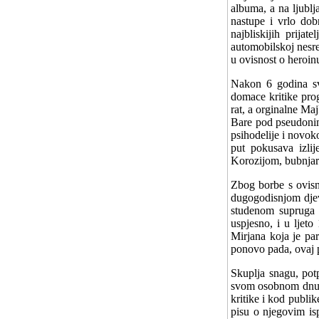
albuma, a na ljubl
nastupe i vrlo dob
najbliskijih prija
automobilskoj nesre
u ovisnost o heroin
Nakon 6 godina sv
domace kritike pro
rat, a orginalne Ma
Bare pod pseudonim
psihodelije i novo
put pokusava izlij
Korozijom, bubnjar
Zbog borbe s ovisn
dugogodisnjom djev
studenom supruga M
uspjesno, i u ljet
Mirjana koja je par
ponovo pada, ovaj p
Skuplja snagu, pot
svom osobnom dnu, 
kritike i kod publi
pisu o njegovim is