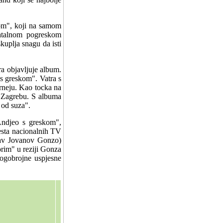
kom", koji na samom
 fatalnom pogreskom
kuplja snagu da isti
a objavljuje album.
s greskom". Vatra s
rneju. Kao tocka na
u Zagrebu. S albuma
 od suza".
Andjeo s greskom",
esta nacionalnih TV
slav Jovanov Gonzo)
rim" u reziji Gonza
nogobrojne uspjesne