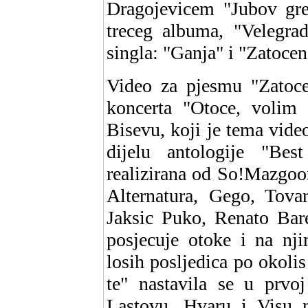
Dragojevicem "Jubov gre
treceg albuma, "Velegrad
singla: "Ganja" i "Zatocen
Video za pjesmu "Zatocen
koncerta "Otoce, volim 
Bisevu, koji je tema vid
dijelu antologije "Be
realizirana od So!Mazgoon
Alternatura, Gego, Tova
Jaksic Puko, Renato Baret
posjecuje otoke i na nj
losih posljedica po okolis
te" nastavila se u prvoj
Lastovu, Hvaru i Visu 