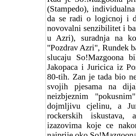
(Stampedo), individualna
da se radi o logicnoj i d
novovalni senzibilitet i b
u Azri), suradnja na ko
"Pozdrav Azri", Rundek ban
slucaju So!Mazgoona bi
Jakopaca i Juricica iz Po
80-tih. Zan je tada bio n
svojih pjesama na di
neizbjeznim "pokusnim
dojmljivu cjelinu, a Ju
rockerskih iskustava,
izazovima koje ce nakon
najprije oko So!Mazgoona,