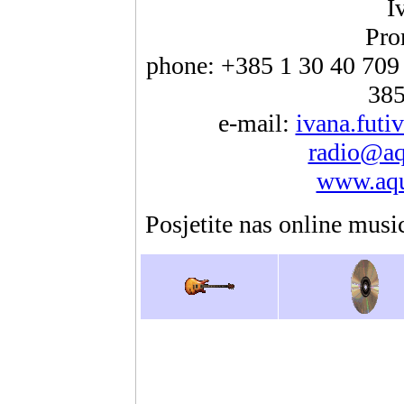
I
Pro
phone: +385 1 30 40 709 
385
e-mail:
ivana.futi
radio@aq
www.aqu
Posjetite nas online musi