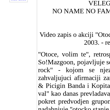
VELEG
NO NAME NO FAME
Video zapis o akciji "Otoc
2003. - r
"Otoce, volim te", retro
So!Mazgoon, pojavljuje se
rock" - kojom se njez
zahvaljujuci afirmaciji z
& Picigin Banda i Kopita,
val" kao danas prevladava
pokret predvodjen grupo
nadahnjuje "otocko stanje 