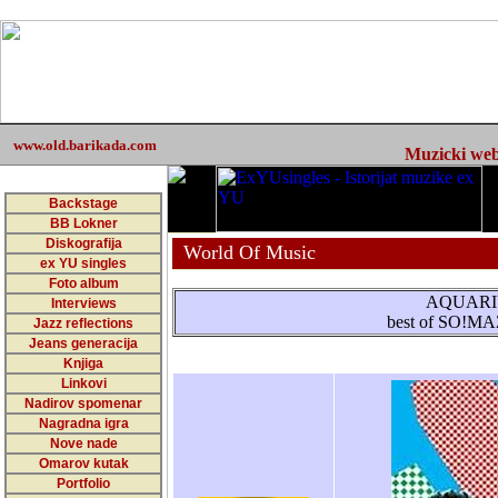
www.old.barikada.com
Muzicki web 
Backstage
BB Lokner
Diskografija
World Of Music
ex YU singles
Foto album
AQUARI
Interviews
best of SO!
Jazz reflections
Jeans generacija
Knjiga
Linkovi
Nadirov spomenar
Nagradna igra
Nove nade
Omarov kutak
Portfolio