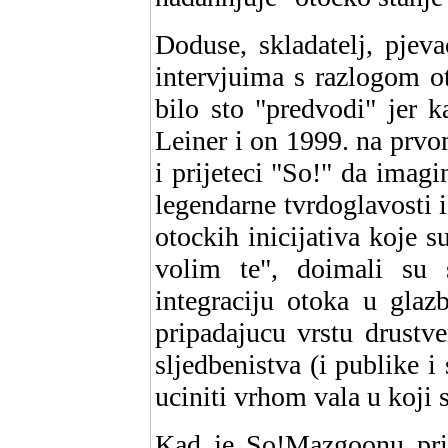
Doduse, skladatelj, pjeva
intervjuima s razlogom o
bilo sto "predvodi" jer 
Leiner i on 1999. na prv
i prijeteci "So!" da ima
legendarne tvrdoglavosti 
otockih inicijativa koje s
volim te", doimali su 
integraciju otoka u glaz
pripadajucu vrstu drustve
sljedbenistva (i publike i
uciniti vrhom vala u koji
Kad je So!Mazgoonu pris