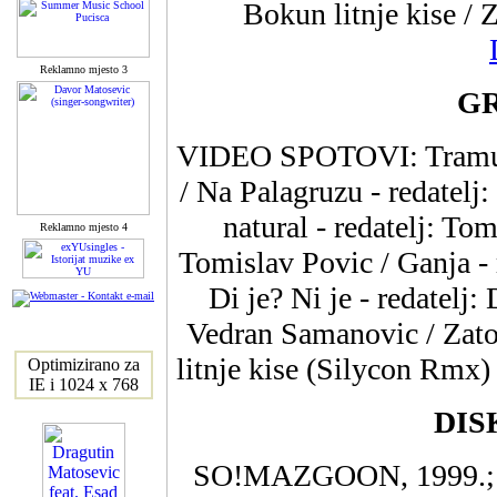
Bokun litnje kise / 
Reklamno mjesto 3
GR
VIDEO SPOTOVI: Tramunt
/ Na Palagruzu - redatel
natural - redatelj: To
Reklamno mjesto 4
Tomislav Povic / Ganja - 
Di je? Ni je - redatelj: 
Vedran Samanovic / Zato
litnje kise (Silycon Rmx)
Optimizirano za
IE i 1024 x 768
DIS
SO!MAZGOON, 1999.;