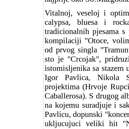
Vitalnoj, veseloj i optim
calypsa, bluesa i roc
tradicionalnih pjesama s
kompilaciji "Otoce, voli
od prvog singla "Tramunt
sto je "Crcojak", pridru
istomisljenika sa stazem 
Igor Pavlica, Nikola Sa
projektima (Hrvoje Rupci
Caballerosa). S drugog al
na kojemu suradjuje i sak
Pavlicu, dopunski "koncert
ukljucujuci veliki hit 