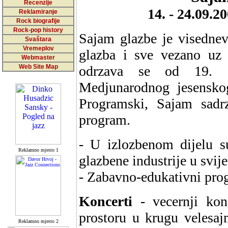
Recenzije
14. - 24.09.2
Reklamiranje
Rock biografije
Rock-pop history
Sajam glazbe je visednev
Svaštara
Vremeplov
glazba i sve vezano uz
Webmaster
Web Site Map
odrzava se od 19. 
Medjunarodnog jesensko
Programski, Sajam sadrz
program.
- U izlozbenom dijelu su
Reklamno mjesto 1
glazbene industrije u svije
- Zabavno-edukativni pro
Koncerti
- vecernji kon
prostoru u krugu velesajm
Reklamno mjesto 2