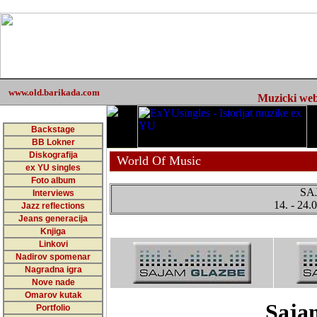
www.old.barikada.com
Muzicki web 
Backstage
BB Lokner
Diskografija
World Of Music
ex YU singles
Foto album
SA
Interviews
14. - 24.
Jazz reflections
Jeans generacija
Knjiga
Linkovi
Nadirov spomenar
Nagradna igra
Nove nade
Omarov kutak
Saja
Portfolio