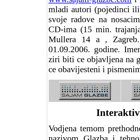
mladi autori (pojedinci il
svoje radove na nosaci
CD-ima (15 min. trajanj
Mullera 14 a , Zagreb.
01.09.2006. godine. Imen
ziri biti ce objavljena na
ce obavijesteni i pismeni
Interakti
Vodjena temom prethodn
nazivom Glazba i tehnolo