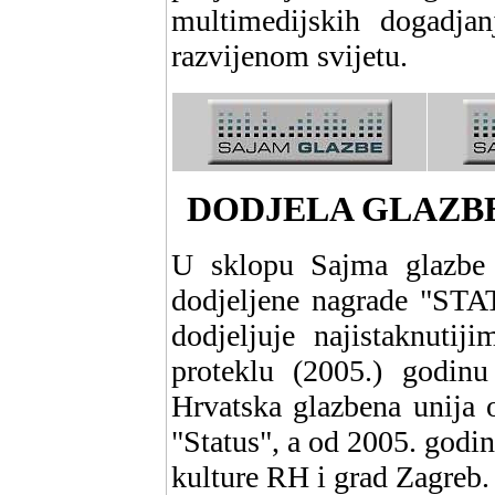
multimedijskih dogadja
razvijenom svijetu.
DODJELA GLAZB
U sklopu Sajma glazbe 
dodjeljene nagrade "STA
dodjeljuje najistaknutij
proteklu (2005.) godinu
Hrvatska glazbena unija 
"Status", a od 2005. godi
kulture RH i grad Zagreb.