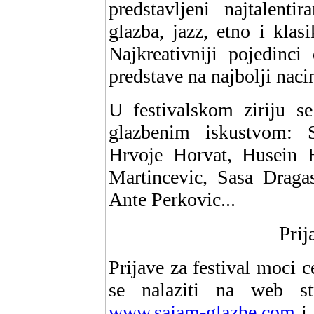
predstavljeni najtalenti
glazba, jazz, etno i klas
Najkreativniji pojedinci
predstave na najbolji nac
U festivalskom ziriju se
glazbenim iskustvom: S
Hrvoje Horvat, Husein H
Martincevic, Sasa Drag
Ante Perkovic...
Prij
Prijave za festival moci c
se nalaziti na web s
www.sajam-glazbe.com
i