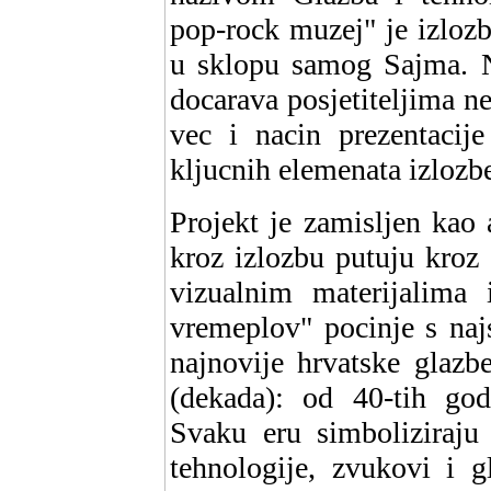
pop-rock muzej" je izloz
u sklopu samog Sajma. N
docarava posjetiteljima n
vec i nacin prezentacij
kljucnih elemenata izlozbe
Projekt je zamisljen kao a
kroz izlozbu putuju kroz
vizualnim materijalima 
vremeplov" pocinje s naj
najnovije hrvatske glazb
(dekada): od 40-tih god
Svaku eru simboliziraju 
tehnologije, zvukovi i g