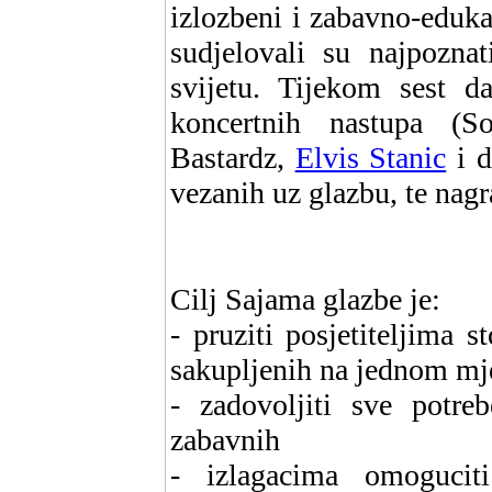
izlozbeni i zabavno-eduk
sudjelovali su najpoznat
svijetu. Tijekom sest d
koncertnih nastupa (S
Bastardz,
Elvis Stanic
i d
vezanih uz glazbu, te nagr
Cilj Sajama glazbe je:
- pruziti posjetiteljima s
sakupljenih na jednom mj
- zadovoljiti sve potreb
zabavnih
- izlagacima omogucit