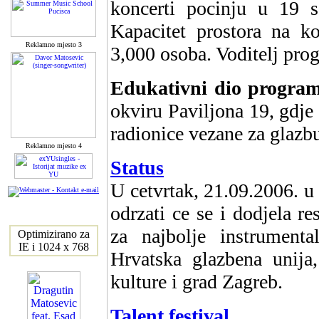
koncerti pocinju u 19 sa
Kapacitet prostora na ko
Reklamno mjesto 3
3,000 osoba. Voditelj pro
Edukativni dio progra
okviru Paviljona 19, gdje 
radionice vezane za glazb
Reklamno mjesto 4
Status
U cetvrtak, 21.09.2006. u 
odrzati ce se i dodjela r
za najbolje instrumenta
Optimizirano za
IE i 1024 x 768
Hrvatska glazbena unija
kulture i grad Zagreb.
Talent festival