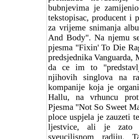
bubnjevima je zamijenio
tekstopisac, producent i 
za vrijeme snimanja alb
And Body". Na njemu se t
pjesma "Fixin' To Die Rag"
predsjednika Vanguarda, 
da ce im to "predstavlj
njihovih singlova na r
kompanije koja je organi
Hallu, na vrhuncu prot
Pjesma "Not So Sweet Mar
ploce uspjela je zauzeti 
ljestvice, ali je za
sveucilisnom radiju. 