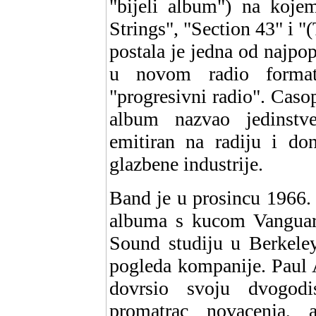
"bijeli album") na kojem
Strings", "Section 43" i "
postala je jedna od najpop
u novom radio format
"progresivni radio". Caso
album nazvao jedinstv
emitiran na radiju i d
glazbene industrije.
Band je u prosincu 1966.
albuma s kucom Vanguard
Sound studiju u Berkeley
pogleda kompanije. Paul 
dovrsio svoju dvogodi
promatrac novacenja,