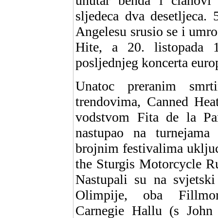
unutar benda i clanovi 
sljedeca dva desetljeca.
Angelesu srusio se i umro
Hite, a 20. listopada
posljednjeg koncerta euro
Unatoc preranim smrt
trendovima, Canned Heat 
vodstvom Fita de la Pa
nastupao na turnejama 
brojnim festivalima uklj
the Sturgis Motorcycle R
Nastupali su na svjetsk
Olimpije, oba Fillmor
Carnegie Hallu (s Joh