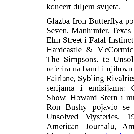
koncert diljem svijeta.
Glazba Iron Butterflya p
Seven, Manhunter, Texas
Elm Street i Fatal Instinc
Hardcastle & McCormic
The Simpsons, te Unsolv
referira na band i njihov
Fairlane, Sybling Rivalri
serijama i emisijama: 
Show, Howard Stern i m
Ron Bushy pojavio se u
Unsolved Mysteries. 1
American Journalu, Am