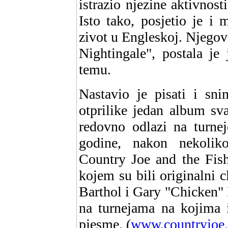
istrazio njezine aktivnos
Isto tako, posjetio je i 
zivot u Engleskoj. Njegov
Nightingale", postala je
temu.
Nastavio je pisati i sni
otprilike jedan album sv
redovno odlazi na turne
godine, nakon nekoliko
Country Joe and the Fis
kojem su bili originalni
Barthol i Gary "Chicken"
na turnejama na kojima i
pjesme. (
www.countryjoe