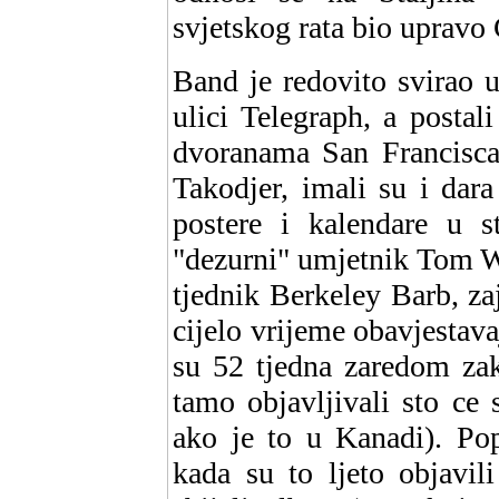
svjetskog rata bio upravo
Band je redovito svirao 
ulici Telegraph, a posta
dvoranama San Francisca,
Takodjer, imali su i dar
postere i kalendare u s
"dezurni" umjetnik Tom Wel
tjednik Berkeley Barb, z
cijelo vrijeme obavjestava
su 52 tjedna zaredom zaku
tamo objavljivali sto ce 
ako je to u Kanadi). Pop
kada su to ljeto objavil