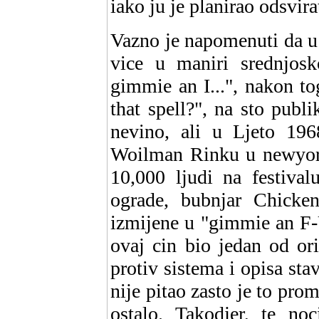
iako ju je planirao odsvir
Vazno je napomenuti da u
vice u maniri srednjosk
gimmie an I...", nakon to
that spell?", na sto publ
nevino, ali u Ljeto 196
Woilman Rinku u newyors
10,000 ljudi na festival
ograde, bubnjar Chicken
izmijene u "gimmie an F-U
ovaj cin bio jedan od or
protiv sistema i opisa st
nije pitao zasto je to prom
ostalo. Takodjer, te no