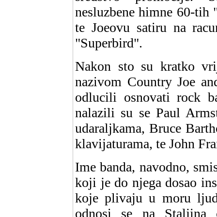
nesluzbene himne 60-tih "
te Joeovu satiru na rac
"Superbird".
Nakon sto su kratko vri
nazivom Country Joe and 
odlucili osnovati rock 
nalazili su se Paul Arms
udaraljkama, Bruce Barth
klavijaturama, te John Fr
Ime banda, navodno, smis
koji je do njega dosao i
koje plivaju u moru ljud
odnosi se na Staljina