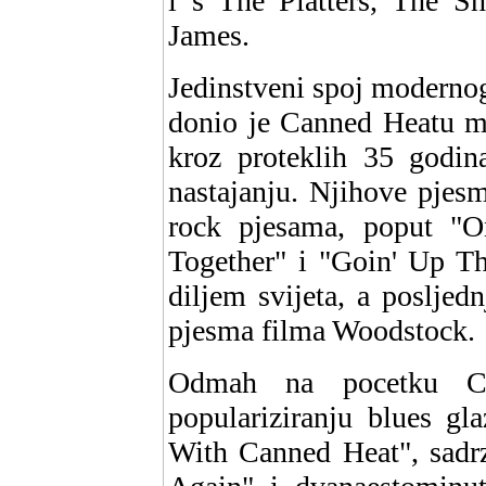
i s The Platters, The S
James.
Jedinstveni spoj modernog
donio je Canned Heatu mn
kroz proteklih 35 godin
nastajanju. Njihove pjesm
rock pjesama, poput "
Together" i "Goin' Up Th
diljem svijeta, a posljed
pjesma filma Woodstock.
Odmah na pocetku C
populariziranju blues gl
With Canned Heat", sadrz