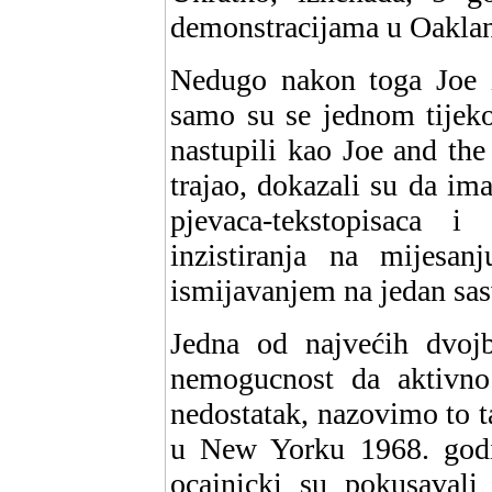
demonstracijama u Oaklan
Nedugo nakon toga Joe i 
samo su se jednom tijek
nastupili kao Joe and the
trajao, dokazali su da ima
pjevaca-tekstopisaca 
inzistiranja na mijesan
ismijavanjem na jedan sas
Jedna od najvećih dvojb
nemogucnost da aktivno s
nedostatak, nazovimo to t
u New Yorku 1968. godi
ocajnicki su pokusavali 