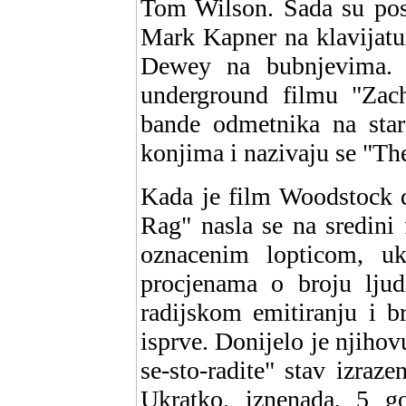
Tom Wilson. Sada su post
Mark Kapner na klavijatu
Dewey na bubnjevima. N
underground filmu "Zac
bande odmetnika na sta
konjima i nazivaju se "Th
Kada je film Woodstock d
Rag" nasla se na sredini 
oznacenim lopticom, ukl
procjenama o broju ljud
radijskom emitiranju i b
isprve. Donijelo je njihov
se-sto-radite" stav izraze
Ukratko, iznenada, 5 g