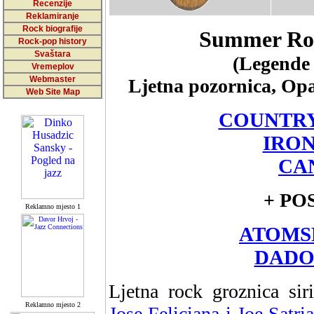
Recenzije
Reklamiranje
Rock biografije
Summer Roc
Rock-pop history
Svaštara
(Legende
Vremeplov
Webmaster
Ljetna pozornica, Opa
Web Site Map
COUNTRY
IRON
CA
+ PO
Reklamno mjesto 1
ATOMS
DADO 
Ljetna rock groznica sir
Reklamno mjesto 2
Jose Feliciana i Joe Satria