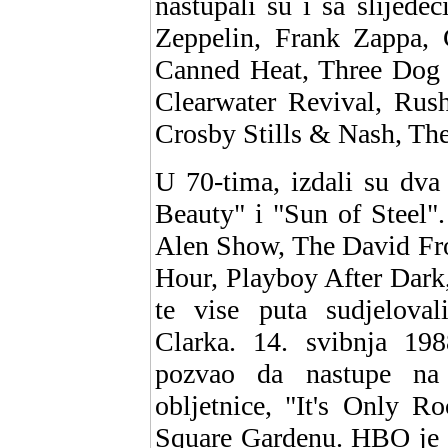
nastupali su i sa slijed
Zeppelin, Frank Zappa, C
Canned Heat, Three Dog N
Clearwater Revival, Rush
Crosby Stills & Nash, Th
U 70-tima, izdali su dv
Beauty" i "Sun of Steel"
Alen Show, The David Fr
Hour, Playboy After Dark
te vise puta sudjelov
Clarka. 14. svibnja 198
pozvao da nastupe na
obljetnice, "It's Only R
Square Gardenu. HBO je s