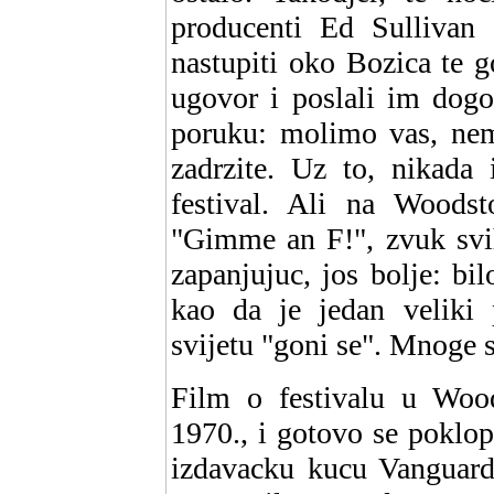
producenti Ed Sullivan
nastupiti oko Bozica te g
ugovor i poslali im dogo
poruku: molimo vas, nem
zadrzite. Uz to, nikada 
festival. Ali na Woods
"Gimme an F!", zvuk svih
zapanjujuc, jos bolje: bil
kao da je jedan veliki 
svijetu "goni se". Mnoge st
Film o festivalu u Wood
1970., i gotovo se poklo
izdavacku kucu Vanguard,