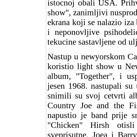
istocnoj obali USA. Prihv
show", zanimljivi nusprod
ekrana koji se nalazio iza 
i neponovljive psihodeli
tekucine sastavljene od ulj
Nastup u newyorskom Caf
koristio light show u Ne
album, "Together", i usp
jesen 1968. nastupali su
snimili su svoj cetvrti 
Country Joe and the Fi
napustio je band prije 
"Chicken" Hirsh otisl
sveprisutne, Joea i Barr