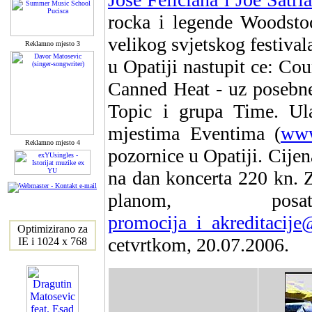
rocka i legende Woodst
velikog svjetskog festival
Reklamno mjesto 3
u Opatiji nastupit ce: Co
Canned Heat - uz posebne
Topic i grupa Time. Ul
mjestima Eventima (
www
Reklamno mjesto 4
pozornice u Opatiji. Cijen
na dan koncerta 220 kn. Z
planom, po
promocija_i_akreditacij
Optimizirano za
cetvrtkom, 20.07.2006.
IE i 1024 x 768