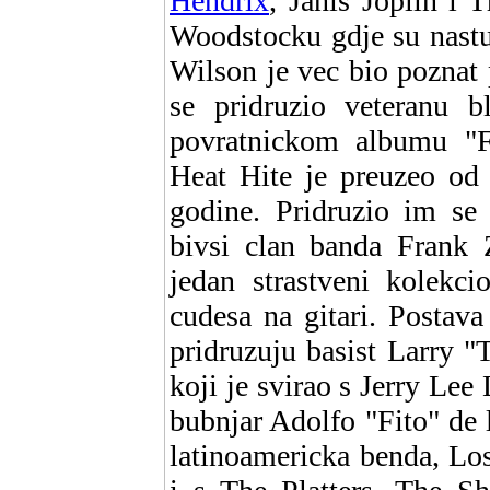
Hendrix
, Janis Joplin i 
Woodstocku gdje su nastup
Wilson je vec bio poznat
se pridruzio veteranu
povratnickom albumu "F
Heat Hite je preuzeo o
godine. Pridruzio im se
bivsi clan banda Frank 
jedan strastveni kolekci
cudesa na gitari. Postav
pridruzuju basist Larry "
koji je svirao s Jerry L
bubnjar Adolfo "Fito" de l
latinoamericka benda, Los