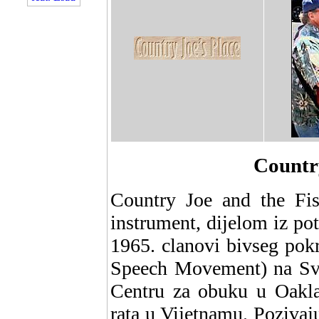
Countr
Country Joe and the Fish
instrument, dijelom iz po
1965. clanovi bivseg pok
Speech Movement) na Sveu
Centru za obuku u Oakla
rata u Vijetnamu. Pozivaju