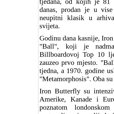
tjedana, od kojih je 81
danas, prodan je u vise
neupitni klasik u arhiv
svijeta.
Godinu dana kasnije, Iron 
"Ball", koji je nadm
Billboardovoj Top 10 lje
zauzeo prvo mjesto. "Bal
tjedna, a 1970. godine us
"Metamorphosis". Oba su s
Iron Butterfly su intenz
Amerike, Kanade i Euro
poznatom londonskom 