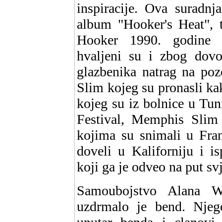
inspiracije. Ova suradnj
album "Hooker's Heat", t
Hooker 1990. godine 
hvaljeni su i zbog dovo
glazbenika natrag na po
Slim kojeg su pronasli ka
kojeg su iz bolnice u Tun
Festival, Memphis Slim
kojima su snimali u Fran
doveli u Kaliforniju i i
koji ga je odveo na put svj
Samoubojstvo Alana Wi
uzdrmalo je bend. Njeg