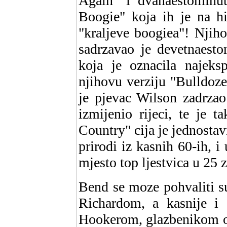
Again" i dvanaestominu
Boogie" koja ih je na hi
"kraljeve boogiea"! Njih
sadrzavao je devetnaesto
koja je oznacila najeksp
njihovu verziju "Bulldoz
je pjevac Wilson zadrzao
izmijenio rijeci, te je 
Country" cija je jednosta
prirodi iz kasnih 60-ih, 
mjesto top ljestvica u 25 
Bend se moze pohvaliti s
Richardom, a kasnije 
Hookerom, glazbenikom od