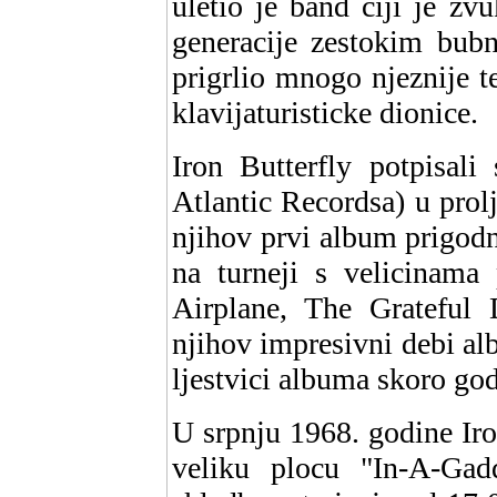
uletio je band ciji je zv
generacije zestokim bubn
prigrlio mnogo njeznije t
klavijaturisticke dionice.
Iron Butterfly potpisal
Atlantic Recordsa) u prolj
njihov prvi album prigod
na turneji s velicinama
Airplane, The Grateful
njihov impresivni debi al
ljestvici albuma skoro go
U srpnju 1968. godine Ir
veliku plocu "In-A-Gad