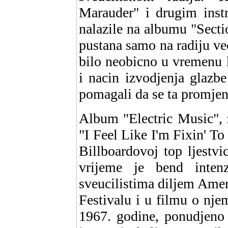
Marauder" i drugim inst
nalazile na albumu "Secti
pustana samo na radiju vec
bilo neobicno u vremenu 
i nacin izvodjenja glazb
pomagali da se ta promjen
Album "Electric Music", 
"I Feel Like I'm Fixin' To
Billboardovoj top ljestvic
vrijeme je bend inten
sveucilistima diljem Amer
Festivalu i u filmu o nje
1967. godine, ponudjeno 