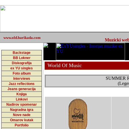
www.old.barikada.com
Muzicki web 
Backstage
BB Lokner
Diskografija
World Of Music
ex YU singles
Foto album
SUMMER R
Interviews
(Lege
Jazz reflections
Jeans generacija
Knjiga
Linkovi
Nadirov spomenar
Nagradna igra
Nove nade
Omarov kutak
Portfolio