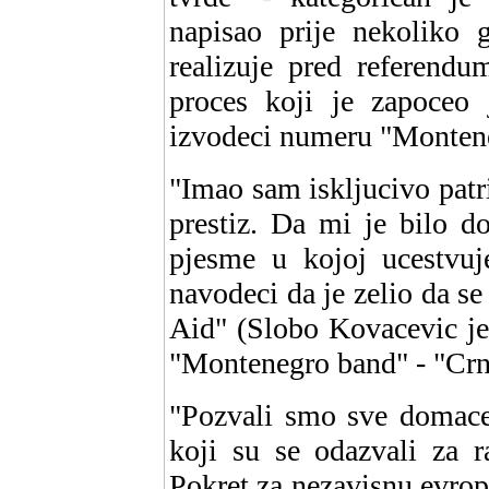
napisao prije nekoliko g
realizuje pred referend
proces koji je zapoceo 
izvodeci numeru "Monten
"Imao sam iskljucivo patr
prestiz. Da mi je bilo do
pjesme u kojoj ucestvuj
navodeci da je zelio da s
Aid" (Slobo Kovacevic je
"Montenegro band" - "Crna
"Pozvali smo sve domace 
koji su se odazvali za r
Pokret za nezavisnu evrop