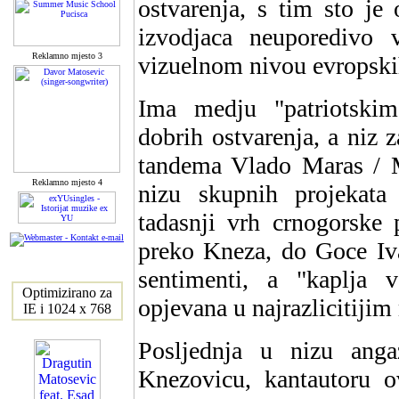
ostvarenja, s tim sto je 
izvodjaca neuporedivo 
Reklamno mjesto 3
vizuelnom nivou evropski
Ima medju "patriotskim
dobrih ostvarenja, a niz
tandema Vlado Maras / M
Reklamno mjesto 4
nizu skupnih projekata 
tadasnji vrh crnogorske
preko Kneza, do Goce Ivan
sentimenti, a "kaplja 
Optimizirano za
opjevana u najrazlicitij
IE i 1024 x 768
Posljednja u nizu ang
Knezovicu, kantautoru 