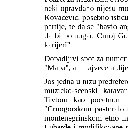
neki opravdano nijesu mo
Kovacevic, posebno isticuc
partije, te da se "bavio
da bi pomogao Crnoj Gor
karijeri".
Dopadljivi spot za numeru
"Mapa", a u najvecem dije
Jos jedna u nizu predrefe
muzicko-scenski karav
Tivtom kao pocetnom st
"Crnogorskom pastoralom
montenegrinskom etno mu
Lubarde i modifikovane p