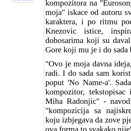
kompozitora na "Euroson
moja" iskace od autoru s
karaktera, i po ritmu p
Knezovic istice, insp
dobosarima koji su davali
Gore koji mu je i do sada b
"Ovo je moja davna ideja,
radi. I do sada sam korist
poput 'No Name-a'. Sada
kompozitor, tekstopisac 
Miha Radonjic" - navodi
"kompozicija sa najisk
koju izbjegava da zove pje
ova forma to svakako nije