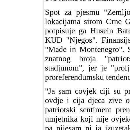
Spot za pjesmu "Zemljo
lokacijama sirom Crne G
potpisuje ga Husein Bato
KUD "Njegos". Finansijs
"Made in Montenegro". S
znatnog broja "patrio
stadjunom", jer je "prol
proreferendumsku tendenc
"Ja sam covjek ciji su p
ovdje i cija djeca zive 
patriotski sentiment pr
umjetnika koji nije ovje
pa nijesam ni ja izuzeta