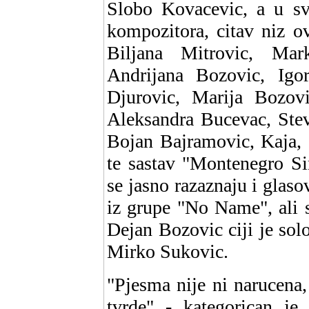
Slobo Kovacevic, a u svo
kompozitora, citav niz o
Biljana Mitrovic, Mar
Andrijana Bozovic, Igor
Djurovic, Marija Bozov
Aleksandra Bucevac, Stev
Bojan Bajramovic, Kaja, 
te sastav "Montenegro Si
se jasno razaznaju i glaso
iz grupe "No Name", ali s
Dejan Bozovic ciji je solo
Mirko Sukovic.
"Pjesma nije ni narucena
tvrde" - kategorican je