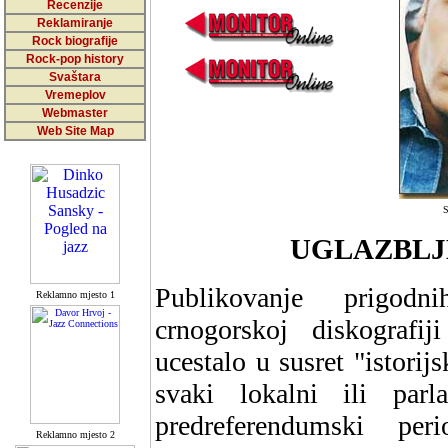
Recenzije
Reklamiranje
Rock biografije
Rock-pop history
Svaštara
Vremeplov
Webmaster
Web Site Map
S
UGLAZBLJ
Publikovanje prigod
Reklamno mjesto 1
crnogorskoj diskografij
ucestalo u susret "istori
svaki lokalni ili par
predreferendumski per
Reklamno mjesto 2