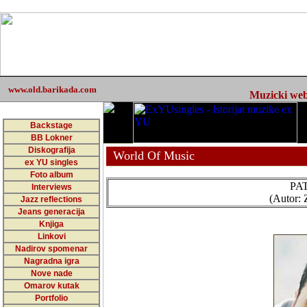
www.old.barikada.com
Muzicki web 
Backstage
BB Lokner
Diskografija
World Of Music
ex YU singles
Foto album
PA
Interviews
(Autor: 
Jazz reflections
Jeans generacija
Knjiga
Linkovi
Nadirov spomenar
Nagradna igra
Nove nade
Omarov kutak
Portfolio