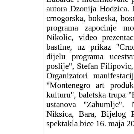
autora Dzonija Hodzica. 
crnogorska, bokeska, bos
programa zapocinje mo
Nikolic, video prezenta
bastine, uz prikaz "Cr
dijelu programa ucest
poslije", Stefan Filipovi
Organizatori manifesta
"Montenegro art produkc
kulturu", baletska trupa 
ustanova "Zahumlje". 
Niksica, Bara, Bijelog P
spektakla bice 16. maja 2