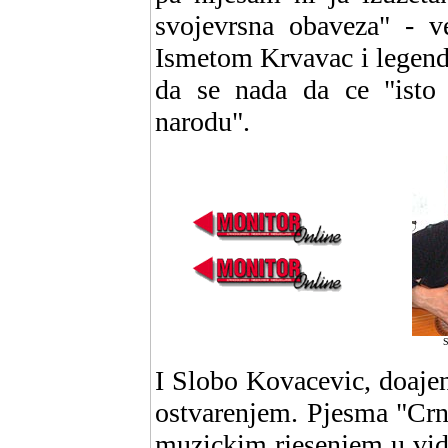
svojevrsna obaveza" - ve
Ismetom Krvavac i legend
da se nada da ce "isto 
narodu".
S
I Slobo Kovacevic, doaje
ostvarenjem. Pjesma "Crn
muzickim rjesenjem u vid