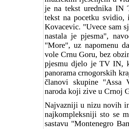
je na tekst urednika IN 
tekst na pocetku svidio, 
Kovacevic. "Uvece sam sje
nastala je pjesma", navo
"More", uz napomenu da
vole Crnu Goru, bez obzira
pjesmu djelo je TV IN, k
panorama crnogorskih kraj
članovi skupine "Assa 
naroda koji zive u Crnoj G
Najvazniji u nizu novih i
najkompleksniji sto se m
sastavu "Montenegro Band