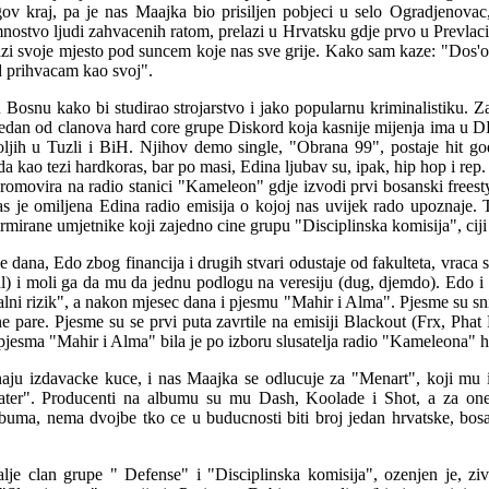
egov kraj, pa je nas Maajka bio prisiljen pobjeci u selo Ogradjenov
stvo ljudi zahvacenih ratom, prelazi u Hrvatsku gdje prvo u Prevlaci 
azi svoje mjesto pod suncem koje nas sve grije. Kako sam kaze: "Dos'o
d prihvacam kao svoj".
 Bosnu kako bi studirao strojarstvo i jako popularnu kriminalistiku. 
 jedan od clanova hard core grupe Diskord koja kasnije mijenja ima 
oljih u Tuzli i BiH. Njihov demo single, "Obrana 99", postaje hit go
a kao tezi hardkoras, bar po masi, Edina ljubav su, ipak, hip hop i rep
promovira na radio stanici "Kameleon" gdje izvodi prvi bosanski freest
 je omiljena Edina radio emisija o kojoj nas uvijek rado upoznaje. 
rmirane umjetnike koji zajedno cine grupu "Disciplinska komisija", ciji 
 dana, Edo zbog financija i drugih stvari odustaje od fakulteta, vraca 
) i moli ga da mu da jednu podlogu na veresiju (dug, djemdo). Edo i S
ni rizik", a nakon mjesec dana i pjesmu "Mahir i Alma". Pjesme su sni
e pare. Pjesme su se prvi puta zavrtile na emisiji Blackout (Frx, Phat P
jesma "Mahir i Alma" bila je po izboru slusatelja radio "Kameleona" h
naju izdavacke kuce, i nas Maajka se odlucuje za "Menart", koji mu iz
ater". Producenti na albumu su mu Dash, Koolade i Shot, a za one
lbuma, nema dvojbe tko ce u buducnosti biti broj jedan hrvatske, bosa
lje clan grupe " Defense" i "Disciplinska komisija", ozenjen je, ziv