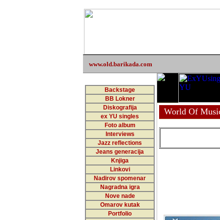
www.old.barikada.com
Backstage
BB Lokner
Diskografija
World Of Musi
ex YU singles
Foto album
Interviews
Jazz reflections
Jeans generacija
Knjiga
Linkovi
Nadirov spomenar
Nagradna igra
Nove nade
Omarov kutak
Portfolio