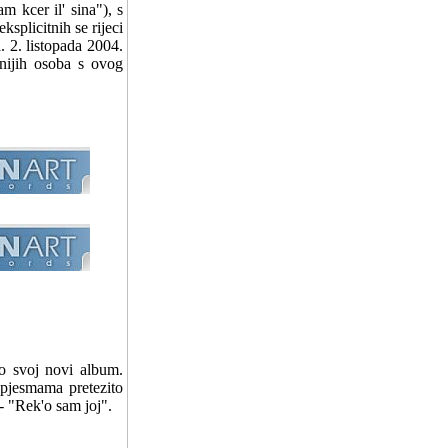
m kcer il' sina"), s
splicitnih se rijeci
 2. listopada 2004.
nijih osoba s ovog
o svoj novi album.
pjesmama pretezito
 - "Rek'o sam joj".