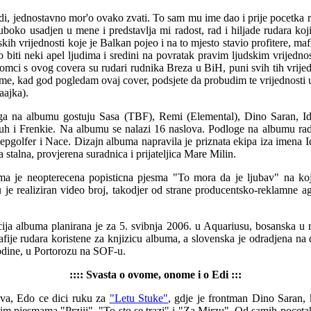
di, jednostavno mor'o ovako zvati. To sam mu ime dao i prije pocetka 
uboko usadjen u mene i predstavlja mi radost, rad i hiljade rudara ko
nskih vrijednosti koje je Balkan pojeo i na to mjesto stavio profitere, maf
ao biti neki apel ljudima i sredini na povratak pravim ljudskim vrijedno
omci s ovog covera su rudari rudnika Breza u BiH, puni svih tih vrijedn
 me, kad god pogledam ovaj cover, podsjete da probudim te vrijednosti u 
aajka).
a na albumu gostuju Sasa (TBF), Remi (Elemental), Dino Saran, Ida
uh i Frenkie. Na albumu se nalazi 16 naslova. Podloge na albumu radi
pgolfer i Nace. Dizajn albuma napravila je priznata ekipa iza imena I
a stalna, provjerena suradnica i prijateljica Mare Milin.
ma je neopterecena popisticna pjesma "To mora da je ljubav" na ko
 je realiziran video broj, takodjer od strane producentsko-reklamne ag
ja albuma planirana je za 5. svibnja 2006. u Aquariusu, bosanska u 
afije rudara koristene za knjizicu albuma, a slovenska je odradjena na
odine, u Portorozu na SOF-u.
:::: Svasta o ovome, onome i o Edi :::
a, Edo ce dici ruku za
"Letu Stuke"
, gdje je frontman Dino Saran, 
im pjesmama "Prziii", "To sto se trazi" i "Za Mirzu". Od samih pocet