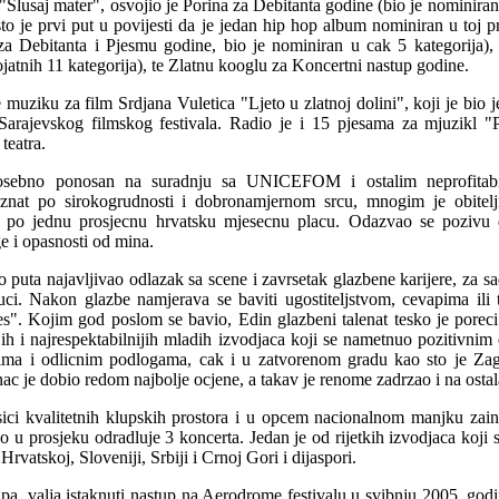
Slusaj mater", osvojio je Porina za Debitanta godine (bio je nominira
o je prvi put u povijesti da je jedan hip hop album nominiran u toj pre
 Debitanta i Pjesmu godine, bio je nominiran u cak 5 kategorija),
jatnih 11 kategorija), te Zlatnu kooglu za Koncertni nastup godine.
e muziku za film Srdjana Vuletica "Ljeto u zlatnoj dolini", koji je bio 
Sarajevskog filmskog festivala. Radio je i 15 pjesama za mjuzikl "
teatra.
sebno ponosan na suradnju sa UNICEFOM i ostalim neprofitabi
oznat po sirokogrudnosti i dobronamjernom srcu, mnogim je obitelj
i po jednu prosjecnu hrvatsku mjesecnu placu. Odazvao se pozivu 
e i opasnosti od mina.
o puta najavljivao odlazak sa scene i zavrsetak glazbene karijere, za sa
i. Nakon glazbe namjerava se baviti ugostiteljstvom, cevapima ili
tres". Kojim god poslom se bavio, Edin glazbeni talenat tesko je pore
jih i najrespektabilnijih mladih izvodjaca koji se nametnuo pozitivni
vima i odlicnim podlogama, cak i u zatvorenom gradu kao sto je Zagr
nac je dobio redom najbolje ocjene, a takav je renome zadrzao i na osta
ici kvalitetnih klupskih prostora i u opcem nacionalnom manjku zainte
o u prosjeku odradluje 3 koncerta. Jedan je od rijetkih izvodjaca koji su
vatskoj, Sloveniji, Srbiji i Crnoj Gori i dijaspori.
a, valja istaknuti nastup na Aerodrome festivalu u svibnju 2005. godi