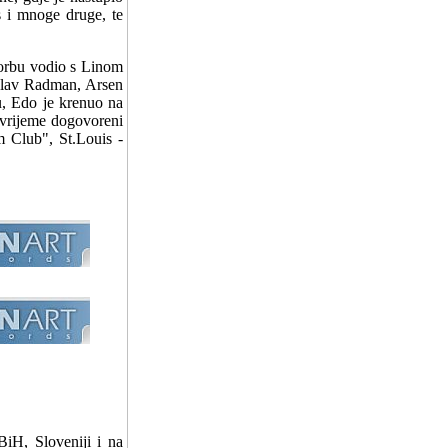
s i mnoge druge, te
orbu vodio s Linom
oslav Radman, Arsen
u, Edo je krenuo na
u vrijeme dogovoreni
 Club", St.Louis -
BiH, Sloveniji i na