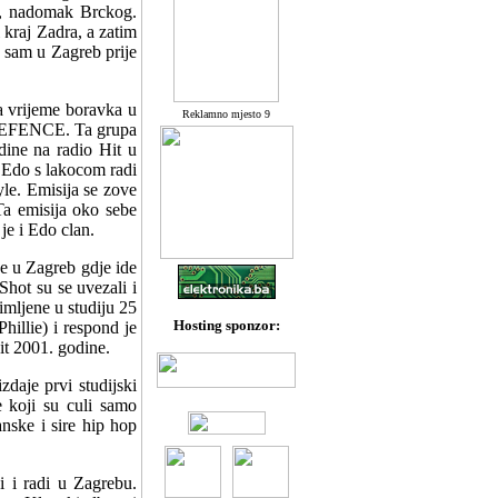
ac, nadomak Brckog.
kraj Zadra, a zatim
 sam u Zagreb prije
Za vrijeme boravka u
Reklamno mjesto 9
u DEFENCE. Ta grupa
dine na radio Hit u
. Edo s lakocom radi
yle. Emisija se zove
Ta emisija oko sebe
je i Edo clan.
se u Zagreb gdje ide
hot su se uvezali i
mljene u studiju 25
Hosting sponzor:
hillie) i respond je
it 2001. godine.
daje prvi studijski
 koji su culi samo
nske i sire hip hop
i i radi u Zagrebu.