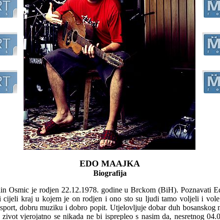
EDO MAAJKA
Biografija
din Osmic je rodjen 22.12.1978. godine u Brckom (BiH). Poznavati E
 cijeli kraj u kojem je on rodjen i ono sto su ljudi tamo voljeli i vole.
sport, dobru muziku i dobro popit. Utjelovljuje dobar duh bosanskog n
zivot vjerojatno se nikada ne bi isprepleo s nasim da, nesretnog 04.0