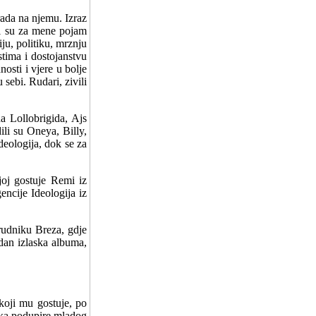
rada na njemu. Izraz
ji su za mene pojam
iju, politiku, mrznju
stima i dostojanstvu
osti i vjere u bolje
sebi. Rudari, zivili
 Lollobrigida, Ajs
li su Oneya, Billy,
deologija, dok se za
joj gostuje Remi iz
encije Ideologija iz
rudniku Breza, gdje
 dan izlaska albuma,
koji mu gostuje, po
aka podupire mladog