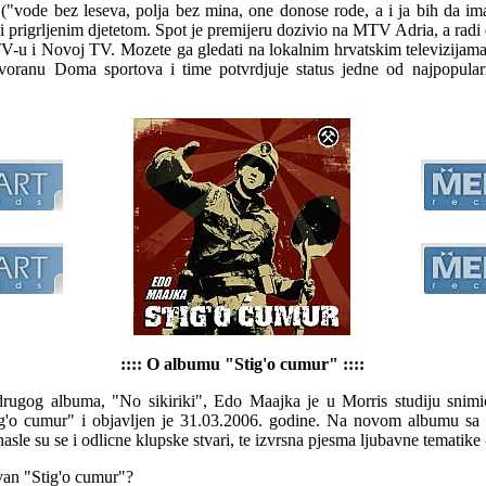
("vode bez leseva, polja bez mina, one donose rode, a i ja bih da ima
 prigrljenim djetetom. Spot je premijeru dozivio na MTV Adria, a radi ek
V-u i Novoj TV. Mozete ga gledati na lokalnim hrvatskim televizijama.
voranu Doma sportova i time potvrdjuje status jedne od najpopular
:::: O albumu "Stig'o cumur" ::::
rugog albuma, "No sikiriki", Edo Maajka je u Morris studiju snimi
g'o cumur" i objavljen je 31.03.2006. godine. Na novom albumu sa 
nasle su se i odlicne klupske stvari, te izvrsna pjesma ljubavne tematike
van "Stig'o cumur"?