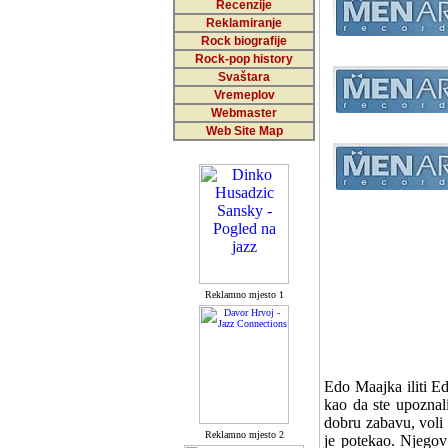
Recenzije
Reklamiranje
Rock biografije
Rock-pop history
Svaštara
Vremeplov
Webmaster
Web Site Map
Reklamno mjesto 1
Edo Maajka iliti E
kao da ste upoznali
dobru zabavu, voli 
Reklamno mjesto 2
je potekao. Njegov 