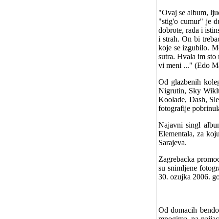
"Ovaj se album, lju
"stig'o cumur" je d
dobrote, rada i isti
i strah. On bi treb
koje se izgubilo. M
sutra. Hvala im sto
vi meni ..." (Edo M
Od glazbenih koleg
Nigrutin, Sky Wikl
Koolade, Dash, Slee
fotografije pobrinul
Najavni singl albu
Elementala, za koju
Sarajeva.
Zagrebacka promoci
su snimljene fotogr
30. ozujka 2006. g
Od domacih bendov
mnogima, na najjac