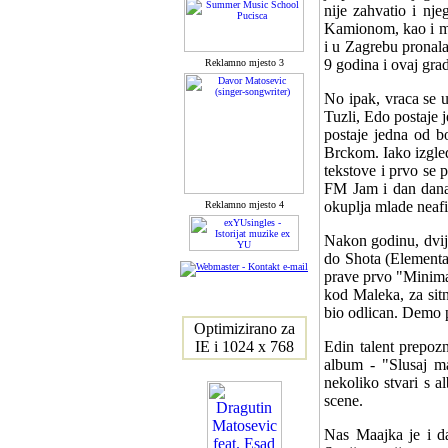
nije zahvatio i nj
Kamionom, kao i mno
i u Zagrebu pronal
9 godina i ovaj gra
Reklamno mjesto 3
No ipak, vraca se u
Tuzli, Edo postaje
postaje jedna od b
Brckom. Iako izgled
tekstove i prvo se 
FM Jam i dan danas
okuplja mlade neafi
Reklamno mjesto 4
Nakon godinu, dvije
do Shota (Elemental
prave prvo "Minimal
kod Maleka, za sitn
bio odlican. Demo p
Optimizirano za
IE i 1024 x 768
Edin talent prepoz
album - "Slusaj m
nekoliko stvari s a
scene.
Nas Maajka je i da