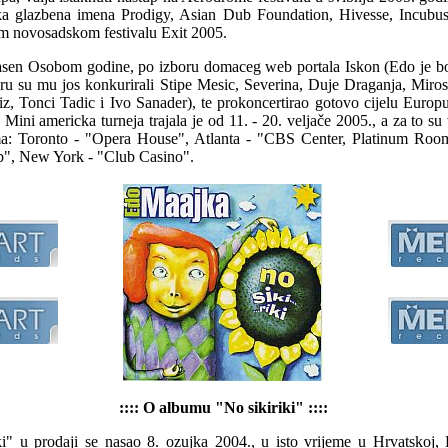
ska glazbena imena Prodigy, Asian Dub Foundation, Hivesse, Incubu
om novosadskom festivalu Exit 2005.
asen Osobom godine, po izboru domaceg web portala Iskon (Edo je b
ru su mu jos konkurirali Stipe Mesic, Severina, Duje Draganja, Mir
iz, Tonci Tadic i Ivo Sanader), te prokoncertirao gotovo cijelu Europ
 Mini americka turneja trajala je od 11. - 20. veljače 2005., a za to s
ma: Toronto - "Opera House", Atlanta - "CBS Center, Platinum Room
b", New York - "Club Casino".
:::: O albumu "No sikiriki" ::::
" u prodaji se nasao 8. ozujka 2004., u isto vrijeme u Hrvatskoj, 