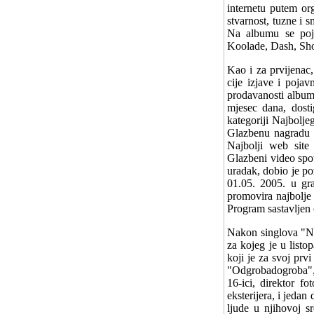
internetu putem or
stvarnost, tuzne i 
Na albumu se pojav
Koolade, Dash, Sh
Kao i za prvijenac
cije izjave i poja
prodavanosti album
mjesec dana, dosti
kategoriji Najbolje
Glazbenu nagradu Z
Najbolji web sit
Glazbeni video spot
uradak, dobio je po
01.05. 2005. u gra
promovira najbolje 
Program sastavljen 
Nakon singlova "No
za kojeg je u list
koji je za svoj prv
"Odgrobadogroba", 
16-ici, direktor f
eksterijera, i jeda
ljude u njihovoj s