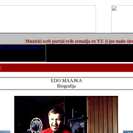
Muzicki web portal svih zemalja ex YU (i jos malo sir
c
EDO MAAJKA
Biografija