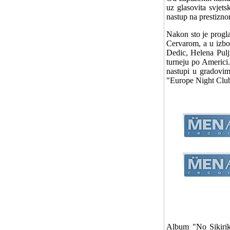
uz glasovita svjet
nastup na prestizn
Nakon sto je progl
Cervarom, a u izbo
Dedic, Helena Pulj
turneju po Americi.
nastupi u gradovi
"Europe Night Clu
Album "No Sikiriki