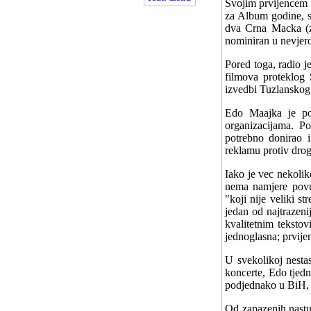
Svojim prvijencem "
za Album godine, st
dva Crna Macka (za
nominiran u nevjero
Pored toga, radio j
filmova proteklog 
izvedbi Tuzlanskog 
Edo Maajka je po
organizacijama. P
potrebno donirao 
reklamu protiv drog
Iako je vec nekolik
nema namjere povuc
"koji nije veliki s
jedan od najtrazeni
kvalitetnim teksto
jednoglasna; prvije
U svekolikoj nestas
koncerte, Edo tjedn
podjednako u BiH, Hr
Od zapazenih nastup