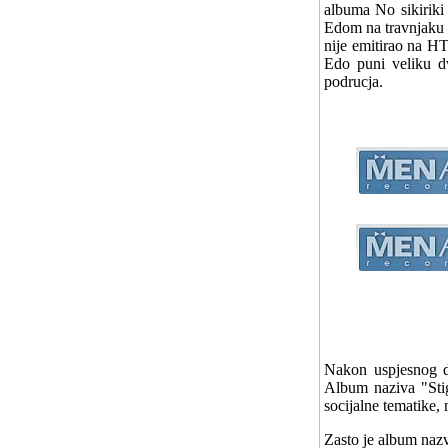
albuma No sikiriki 
Edom na travnjaku i
nije emitirao na HT
Edo puni veliku d
podrucja.
Nakon uspjesnog d
Album naziva "Sti
socijalne tematike, 
Zasto je album naz