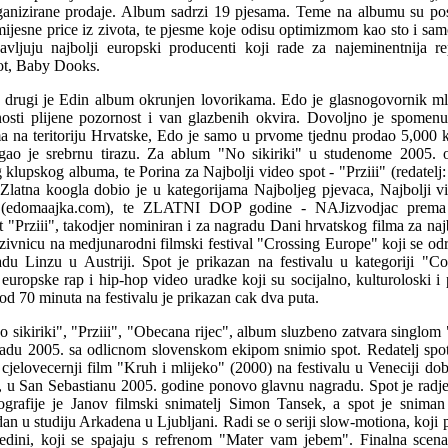
ganizirane prodaje. Album sadrzi 19 pjesama. Teme na albumu su pos
smijesne price iz zivota, te pjesme koje odisu optimizmom kao sto i s
ljuju najbolji europski producenti koji rade za najeminentnija re
ot, Baby Dooks.
, drugi je Edin album okrunjen lovorikama. Edo je glasnogovornik m
vnosti plijene pozornost i van glazbenih okvira. Dovoljno je spomen
a na teritoriju Hrvatske, Edo je samo u prvome tjednu prodao 5,000
gao je srebrnu tirazu. Za ablum "No sikiriki" u studenome 2005. o
g klupskog albuma, te Porina za Najbolji video spot - "Prziii" (redatelj
latna koogla dobio je u kategorijama Najboljeg pjevaca, Najbolji vid
e (edomaajka.com), te ZLATNI DOP godine - NAJizvodjac prema g
 "Prziii", takodjer nominiran i za nagradu Dani hrvatskog filma za naj
zivnicu na medjunarodni filmski festival "Crossing Europe" koji se od
du Linzu u Austriji. Spot je prikazan na festivalu u kategoriji "C
europske rap i hip-hop video uradke koji su socijalno, kulturoloski i p
od 70 minuta na festivalu je prikazan cak dva puta.
 sikiriki", "Prziii", "Obecana rijec", album sluzbeno zatvara singlo
opadu 2005. sa odlicnom slovenskom ekipom snimio spot. Redatelj spot
i cjelovecernji film "Kruh i mlijeko" (2000) na festivalu u Veneciji do
u San Sebastianu 2005. godine ponovo glavnu nagradu. Spot je radje
otografije je Janov filmski snimatelj Simon Tansek, a spot je snima
n dan u studiju Arkadena u Ljubljani. Radi se o seriji slow-motiona, koji
redini, koji se spajaju s refrenom "Mater vam jebem". Finalna sce