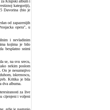
n za Klupski album i
stiznoj kategoriji),
 5 Davorina (bio je
jedan od zapazenijih
Prosjacka opera", u
lnim i nevladinim
ima kojima je bilo
da besplatno snimi
da se, na svu srecu,
 tako nekim poslom
ci. On je nesumnjivo
m duhom, iskrenoscu,
eb. Kritika je bila
la dva albuma.
resiranosti za live
 cijenjeni i voljeni
ne, gdje je nastupio