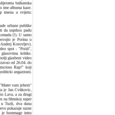
lijeratna balkanska
amo ime albuma kaze.
p imena u svijetu:
lade urbane publike
uti da usprkos padu
 komada (!). U samo
svojio je Porina u
: Andrej Korovljev).
eo spot - "Prziii",
lasovima kritike.
bolji glazbeni video
rzavao od 26.04. do
onscious Rap!" koji
oliticki angazirani.
m "Mater vam jebem"
a je Jan Cvitkovic,
bio Lava, a za drugi
n na filmskoj super
n u Tuzli, dva dana
 prvo pokazuje razne
na je hommage intru