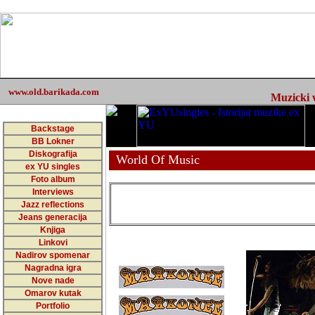
www.old.barikada.com
Muzicki w
Backstage
BB Lokner
Diskografija
World Of Music
ex YU singles
Foto album
Interviews
Jazz reflections
Jeans generacija
Knjiga
Linkovi
Nadirov spomenar
Nagradna igra
Nove nade
Omarov kutak
Portfolio