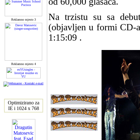
od 60,000 glasaca.
Na trzistu su sa deb
Reklamno mjesto 3
(objavljen u formi CD-a
1:15:09 .
Reklamno mjesto 4
Optimizirano za
IE i 1024 x 768