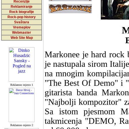
Recenzije
Reklamiranje
Rock biografije
Rock-pop history
Svaštara
Vremeplov
Webmaster
Web Site Map
B
Markonee je hard rock b
je nastupala sirom Italij
na mnogim kompilacijam
"The Best Of Demo" i "
Reklamno mjesto 1
gitarista banda Marko
"Najbolji kompozitor" 
Sa istom pjesmom Mar
takmicenja "DEMO, Radi
Reklamno mjesto 2