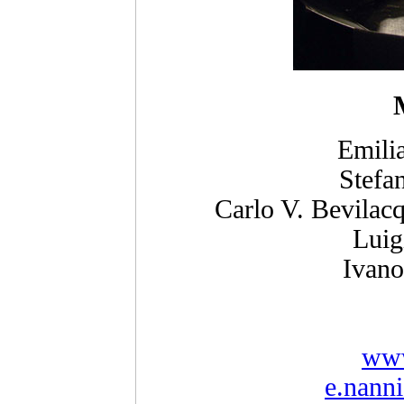
Emilia
Stefan
Carlo V. Bevilacqu
Luigi
Ivano
www
e.nann