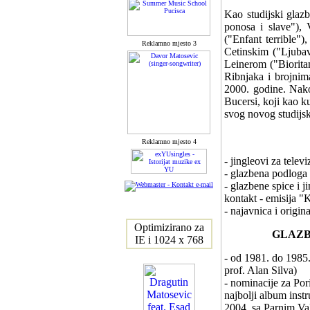
Kao studijski glaz
ponosa i slave")
("Enfant terrible"
Reklamno mjesto 3
Cetinskim ("Ljubav
Leinerom ("Biorita
Ribnjaka i brojnim
2000. godine. Nako
Bucersi, koji kao k
svog novog studijs
Reklamno mjesto 4
- jingleovi za telev
- glazbena podloga
- glazbene spice i 
kontakt - emisija "
- najavnica i origi
Optimizirano za
GLAZB
IE i 1024 x 768
- od 1981. do 1985. 
prof. Alan Silva)
- nominacije za Por
najbolji album inst
2004, sa Parnim Val