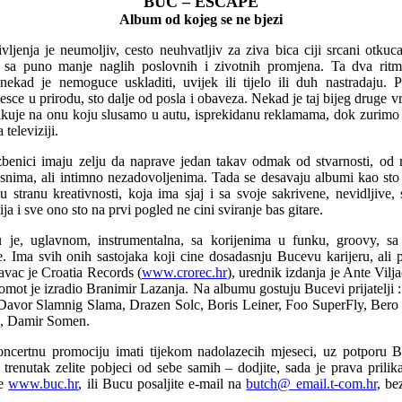
BUC – ESCAPE
Album od kojeg se ne bjezi
ljenja je neumoljiv, cesto neuhvatljiv za ziva bica ciji srcani otkuc
il, sa puno manje naglih poslovnih i zivotnih promjena. Ta dva ritm
onekad je nemoguce uskladiti, uvijek ili tijelo ili duh nastradaju.
esce u prirodu, sto dalje od posla i obaveza. Nekad je taj bijeg druge vr
ikuje na onu koju slusamo u autu, isprekidanu reklamama, dok zurimo 
televiziji.
benici imaju zelju da naprave jedan takav odmak od stvarnosti, od 
esnima, ali intimno nezadovoljenima. Tada se desavaju albumi kao sto
 stranu kreativnosti, koja ima sjaj i sa svoje sakrivene, nevidljive, 
a i sve ono sto na prvi pogled ne cini sviranje bas gitare.
je, uglavnom, instrumentalna, sa korijenima u funku, groovy, sa
e. Ima svih onih sastojaka koji cine dosadasnju Bucevu karijeru, ali 
davac je Croatia Records (
www.crorec.hr
), urednik izdanja je Ante Vilj
 omot je izradio Branimir Lazanja. Na albumu gostuju Bucevi prijatelji 
 Davor Slamnig Slama, Drazen Solc, Boris Leiner, Foo SuperFly, Bero 
c, Damir Somen.
ncertnu promociju imati tijekom nadolazecih mjeseci, uz potporu
trenutak zelite pobjeci od sebe samih – dodjite, sada je prava prilik
te
www.buc.hr
, ili Bucu posaljite e-mail na
butch@ email.t-com.hr
, be