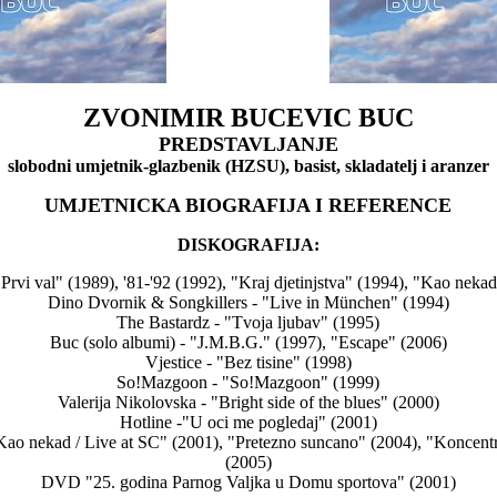
ZVONIMIR BUCEVIC BUC
PREDSTAVLJANJE
slobodni umjetnik-glazbenik (HZSU), basist, skladatelj i aranzer
UMJETNICKA BIOGRAFIJA I REFERENCE
DISKOGRAFIJA:
rvi val" (1989), '81-'92 (1992), "Kraj djetinjstva" (1994), "Kao neka
Dino Dvornik & Songkillers - "Live in München" (1994)
The Bastardz - "Tvoja ljubav" (1995)
Buc (solo albumi) - "J.M.B.G." (1997), "Escape" (2006)
Vjestice - "Bez tisine" (1998)
So!Mazgoon - "So!Mazgoon" (1999)
Valerija Nikolovska - "Bright side of the blues" (2000)
Hotline -"U oci me pogledaj" (2001)
"Kao nekad / Live at SC" (2001), "Pretezno suncano" (2004), "Koncent
(2005)
DVD "25. godina Parnog Valjka u Domu sportova" (2001)