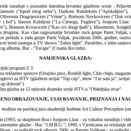
benik suraduje s poznatim imenima hrvatske glazbene scene - Prljavi
, Vannom ("Ispod istog neba"), Darkom Rundekom ("Apokalipso")
), Oliverom Dragojevicem ("Vrime"), Borisom Novkovicem ("Dok svir
 i bol"), Ilanom Kabiljom ("La Cienega, Fugitive"), Josipom Lisac
m"), Brunom Kovacicem ("Kao svi drugi ljudi"), Massimom, Songkill
a drugima. Kao clan najpoznatije hrvatske rock grupe Parni Valjak, 
n prekida u radu grupe Parni Valjak, pocetkom 2006. godine, osniva 
ucni bend nastupa u TV showu "Zuhra light". Paralelno, s istim sastav
kog albuma, Buc - "Escape" (Croatia Records).
NAMJENSKA GLAZBA:
izijski program Z 3
 za reklamne spotove (Ozujsko pivo, Ronhill light, Chio chips, magaz
jingleovi za HTV (glazbeni serijal "Top cup", show "I to sam ja", serij
Kap dobrote")
nalna glazba za 12 epizoda dramske serije HTV-a "Obiteljska stvar"
ENO OBRAZOVANJE, USAVRSAVANJE, PRIZNANJA I NA
studirao na pariskoj jazz-akademiji Institute Art Culture Perception (um
in (1993, sa skupinom Boa i Josipom Lisac - za vokalnu suradnju i vid
rumentalne glazbe - Buc "J.M.B.G."; 1999, s Vjesticama za reizdanje a
jkom - za najbolji rock album); 2006, sa Parnim Valjkom - za najbolju