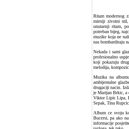
Ritam modernog ziv
mirniji zivotni st
unutarnji ritam, p
potreban bijeg, najc
muzike koja ne nal
nas bombardiraju na 
Nekada i sami glaz
profesionalno uspj
koji pokazuju drugu
melodija, kompozicij
Muzika na albumu 
ambijentalne glazb
drugaciji nacin. Iz
je Marijan Brkic, a
Viktor Lipic Lipa,
Sepak, Tina Rupci
Album ce svoju ko
Bucersi, pa ako na 
informacije posjeti
razloga, tek tako.