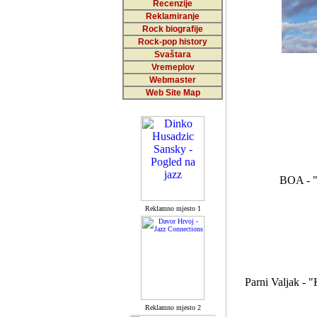
Recenzije
Reklamiranje
Rock biografije
Rock-pop history
Svaštara
Vremeplov
Webmaster
Web Site Map
BOA - "P
Reklamno mjesto 1
Parni Valjak - 
Reklamno mjesto 2