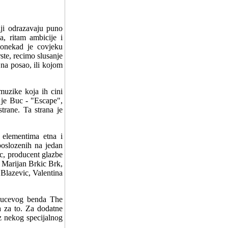
aji odrazavaju puno
a, ritam ambicije i
 Ponekad je covjeku
ste, recimo slusanje
na posao, ili kojom
muzike koja ih cini
 je Buc - "Escape",
strane. Ta strana je
 elementima etna i
poslozenih na jedan
ac, producent glazbe
: Marijan Brkic Brk,
Blazevic, Valentina
 Bucevog benda The
a za to. Za dodatne
z nekog specijalnog