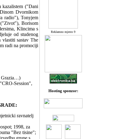
m kazalistem ("Dani
, Dinom Dvornikom
a radio"), Tonyjem
 ("Zivot"), Borisom
ersima, Klincima s
Reklamno mjesto 9
djeluje od studenog
vlastiti sastav The
om radi na promociji
in Grazia…)
al "CRO-Session",
Hosting sponzor:
GRADE:
jetnicki ravnatelj
eospot; 1998, za
lbuma "Bez tisine";
 izvedbu grupe s