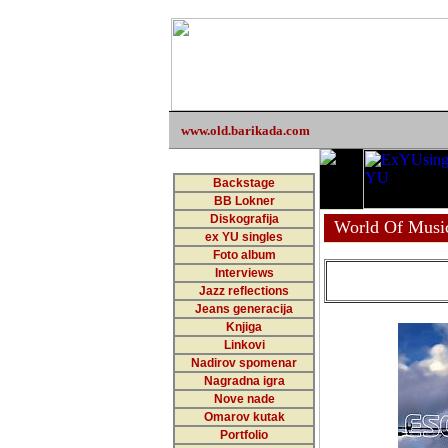
www.old.barikada.com
Backstage
BB Lokner
Diskografija
World Of Musi
ex YU singles
Foto album
Interviews
Jazz reflections
Jeans generacija
Knjiga
Linkovi
Nadirov spomenar
Nagradna igra
Nove nade
Omarov kutak
Portfolio