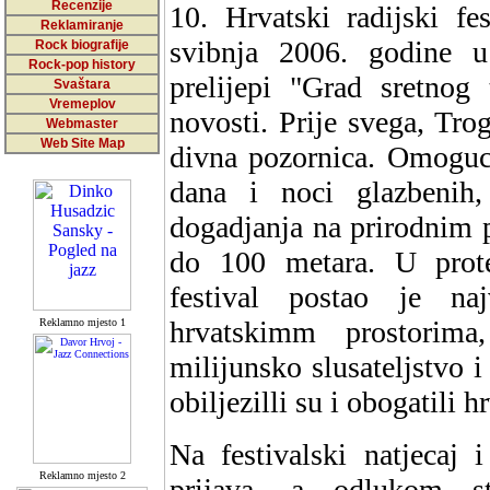
Recenzije
10. Hrvatski radijski fe
Reklamiranje
svibnja 2006. godine u 
Rock biografije
Rock-pop history
prelijepi "Grad sretnog 
Svaštara
Vremeplov
novosti. Prije svega, Trog
Webmaster
Web Site Map
divna pozornica. Omoguci
dana i noci glazbenih,
dogadjanja na prirodnim
do 100 metara. U prote
festival postao je na
hrvatskimm prostorima
Reklamno mjesto 1
milijunsko slusateljstvo i
obiljezilli su i obogatili 
Na festivalski natjecaj 
Reklamno mjesto 2
prijava, a odlukom st