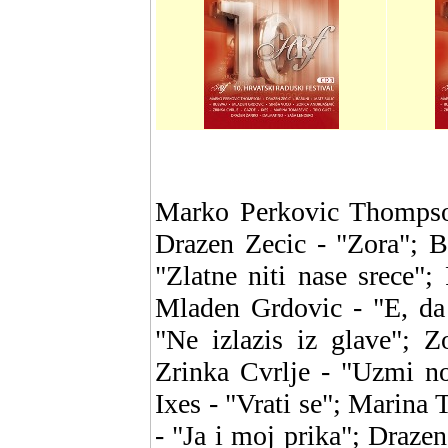
Marko Perkovic Thompson
Drazen Zecic - "Zora"; B
"Zlatne niti nase srece";
Mladen Grdovic - "E, da 
"Ne izlazis iz glave"; Z
Zrinka Cvrlje - "Uzmi no
Ixes - "Vrati se"; Marina 
- "Ja i moj prika"; Draz