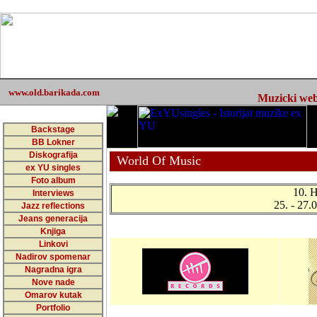
www.old.barikada.com
Muzicki web 
Backstage
BB Lokner
Diskografija
World Of Music
ex YU singles
Foto album
10. H
Interviews
25. - 27.
Jazz reflections
Jeans generacija
Knjiga
Linkovi
Nadirov spomenar
Nagradna igra
Nove nade
Omarov kutak
Portfolio