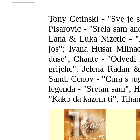
Tony Cetinski - "Sve je 
Pisarovic - "Srela sam and
Lana & Luka Nizetic - "
jos"; Ivana Husar Mlinac
duse"; Chante - "Odvedi 
grijehe"; Jelena Radan &
Sandi Cenov - "Cura s ju
legenda - "Sretan sam"; Hr
"Kako da kazem ti"; Tihan