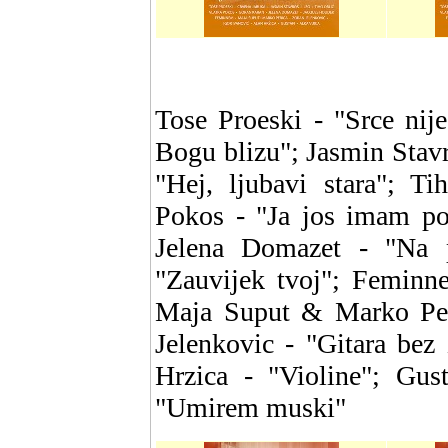
Tose Proeski - "Srce nij
Bogu blizu"; Jasmin Stavr
"Hej, ljubavi stara"; T
Pokos - "Ja jos imam po
Jelena Domazet - "Na 
"Zauvijek tvoj"; Feminne
Maja Suput & Marko Peri
Jelenkovic - "Gitara bez 
Hrzica - "Violine"; Gus
"Umirem muski"