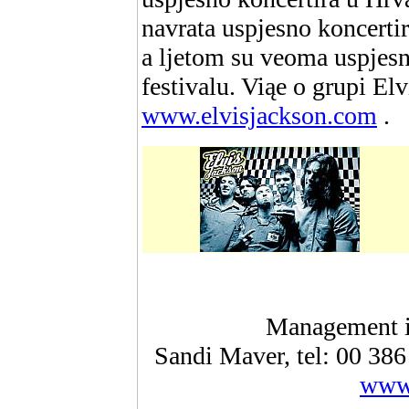
navrata uspjesno koncerti
a ljetom su veoma uspjesn
festivalu. Viąe o grupi El
www.elvisjackson.com
.
Management 
Sandi Maver, tel: 00 38
www