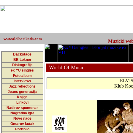
www.old.barikada.com
Muzicki web 
Backstage
BB Lokner
Diskografija
World Of Music
ex YU singles
Foto album
ELVI
Interviews
Klub Kock
Jazz reflections
Jeans generacija
Knjiga
Linkovi
Nadirov spomenar
Nagradna igra
Nove nade
Omarov kutak
Portfolio