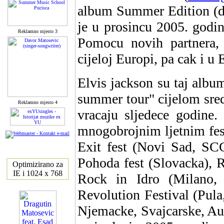
album Summer Edition (di
je u prosincu 2005. godin
Reklamno mjesto 3
Pomocu novih partnera, 
cijeloj Europi, pa cak i u 
Elvis jackson su taj albu
summer tour" cijelom sr
Reklamno mjesto 4
vracaju sljedece godine.
mnogobrojnim ljetnim fes
Exit fest (Novi Sad, SCG
Pohoda fest (Slovacka), 
Optimizirano za
IE i 1024 x 768
Rock in Idro (Milano, 
Revolution Festival (Pula
Njemacke, Svajcarske, Au