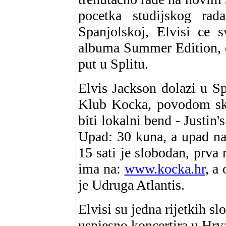
pocetka studijskog rada
Spanjolskoj, Elvisi ce s
albuma Summer Edition, on
put u Splitu.
Elvis Jackson dolazi u Sp
Klub Kocka, povodom skat
biti lokalni bend - Justin
Upad: 30 kuna, a upad na 
15 sati je slobodan, prva
ima na:
www.kocka.hr
, a
je Udruga Atlantis.
Elvisi su jedna rijetkih s
uspjesno koncertira u Hrva