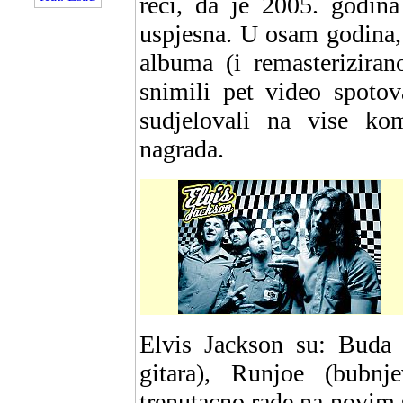
reci, da je 2005. godina
uspjesna. U osam godina, k
albuma (i remasterizira
snimili pet video spotov
sudjelovali na vise kom
nagrada.
Elvis Jackson su: Buda (
gitara), Runjoe (bubnj
trenutacno rade na novim s