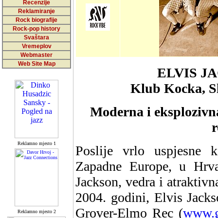
Recenzije
Reklamiranje
Rock biografije
Rock-pop history
Svaštara
Vremeplov
Webmaster
Web Site Map
ELVIS J
Klub Kocka, Sli
Moderna i eksplozivna
r
Reklamno mjesto 1
Poslije vrlo uspjesne k
Zapadne Europe, u Hrva
Jackson, vedra i atraktivn
2004. godini, Elvis Jack
Grover-Elmo Rec (
www.g
Reklamno mjesto 2