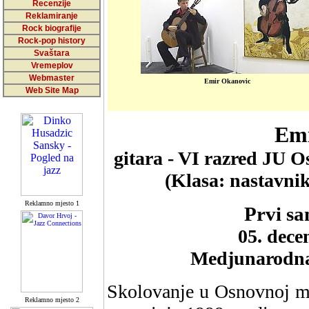
Recenzije
Reklamiranje
Rock biografije
Rock-pop history
Svaštara
Vremeplov
Webmaster
Emir Okanovic
Web Site Map
Emi
gitara - VI razred JU 
(Klasa: nastavni
Reklamno mjesto 1
Prvi sa
05. dece
Medjunarodna 
Skolovanje u Osnovnoj mu
Reklamno mjesto 2