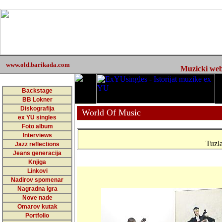
www.old.barikada.com
Muzicki web 
Backstage
BB Lokner
Diskografija
World Of Music
ex YU singles
Foto album
Interviews
Tuzl
Jazz reflections
Jeans generacija
Knjiga
Linkovi
Nadirov spomenar
Nagradna igra
Nove nade
Omarov kutak
Portfolio