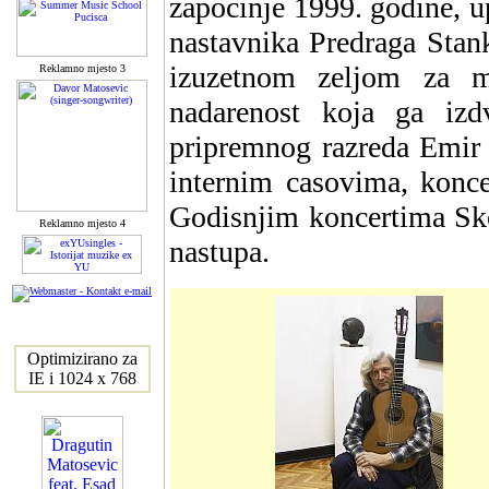
zapocinje 1999. godine, up
nastavnika Predraga Stan
izuzetnom zeljom za m
Reklamno mjesto 3
nadarenost koja ga izd
pripremnog razreda Emir 
internim casovima, konc
Godisnjim koncertima Sko
Reklamno mjesto 4
nastupa.
Optimizirano za
IE i 1024 x 768