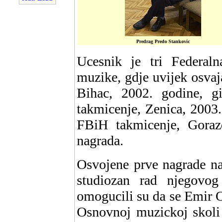
Predrag Predo Stankovic
Ucesnik je tri Federaln
muzike, gdje uvijek osva
Bihac, 2002. godine, g
takmicenje, Zenica, 2003.
FBiH takmicenje, Gorazd
nagrada.
Osvojene prve nagrade na
studiozan rad njegovog
omogucili su da se Emir 
Osnovnoj muzickoj skoli 