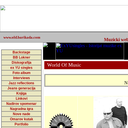
www.old.barikada.com
Muzicki web 
Backstage
BB Lokner
Diskografija
World Of Music
ex YU singles
Foto album
Interviews
N
Jazz reflections
Jeans generacija
Knjiga
Linkovi
Nadirov spomenar
Nagradna igra
Nove nade
Omarov kutak
Portfolio