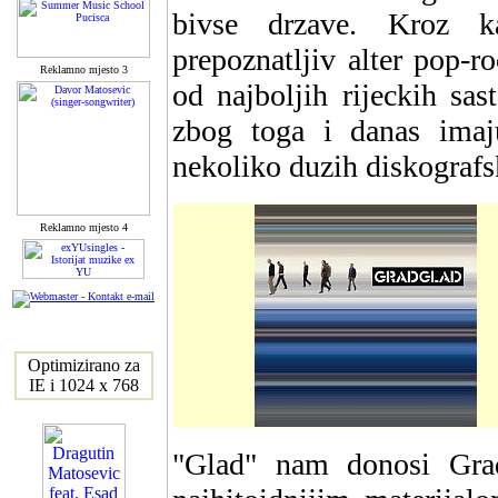
bivse drzave. Kroz ka
prepoznatljiv alter pop-r
Reklamno mjesto 3
od najboljih rijeckih sa
zbog toga i danas imaj
nekoliko duzih diskografs
Reklamno mjesto 4
Optimizirano za
IE i 1024 x 768
"Glad" nam donosi Gra