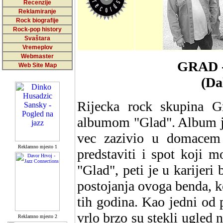
Recenzije
Reklamiranje
Rock biografije
Rock-pop history
Svaštara
Vremeplov
Webmaster
GRAD 
Web Site Map
(Da
Rijecka rock skupina 
albumom "Glad". Album je 
vec zazivio u domacem 
Reklamno mjesto 1
predstaviti i spot koji 
"Glad", peti je u karijeri
postojanja ovoga benda, k
tih godina. Kao jedni od 
vrlo brzo su stekli ugled 
Reklamno mjesto 2