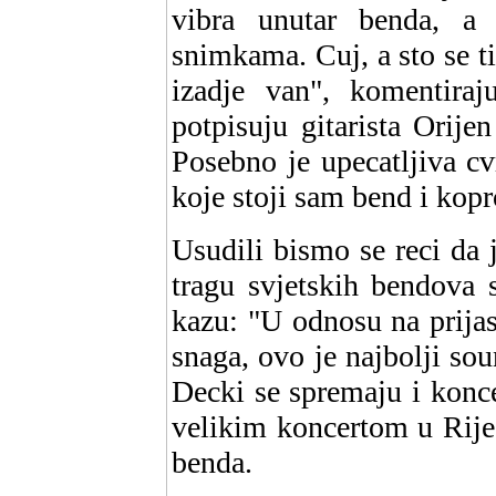
vibra unutar benda, a
snimkama. Cuj, a sto se ti
izadje van", komentira
potpisuju gitarista Orij
Posebno je upecatljiva cvr
koje stoji sam bend i kop
Usudili bismo se reci da
tragu svjetskih bendova
kazu: "U odnosu na prija
snaga, ovo je najbolji so
Decki se spremaju i konc
velikim koncertom u Rijec
benda.