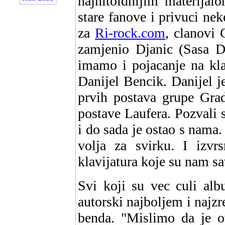
najhitoidnijim materijal
stare fanove i privuci ne
za
Ri-rock.com
, clanovi 
zamjenio Djanic (Sasa Dj
imamo i pojacanje na klav
Danijel Bencik. Danijel j
prvih postava grupe Grad
postave Laufera. Pozvali 
i do sada je ostao s nama
volja za svirku. I izvr
klavijatura koje su nam sa
Svi koji su vec culi alb
autorski najboljem i najzr
benda. "Mislimo da je ov