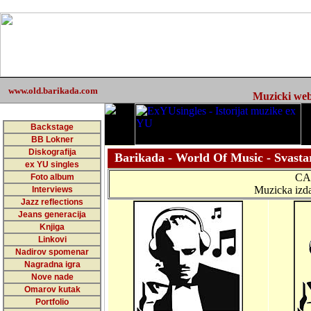
www.old.barikada.com
Muzicki web 
Backstage
BB Lokner
Diskografija
Barikada - World Of Music - Svasta
ex YU singles
CA
Foto album
Muzicka izda
Interviews
Jazz reflections
Jeans generacija
Knjiga
Linkovi
Nadirov spomenar
Nagradna igra
Nove nade
Omarov kutak
Portfolio