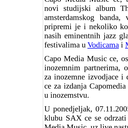
novi studijski album T
amsterdamskog banda, v
pripremi je i nekoliko k
nasih eminentnih jazz gl
festivalima u
Vodicama
i
Capo Media Music ce, osi
inozemnim partnerima, or
za inozemne izvodjace i 
ce za izdanja Capomedia M
u inozemstvu.
U ponedjeljak, 07.11.200
klubu SAX ce se odrzati
Media Music, uz live nast