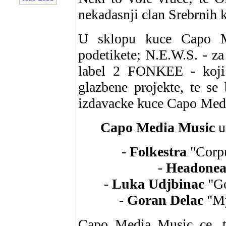
nekadasnji clan Srebrnih k
U sklopu kuce Capo Me
podetikete; N.E.W.S. - za
label 2 FONKEE - koji c
glazbene projekte, te se 
izdavacke kuce Capo Med
Capo Media Music
u
-
Folkestra
"Corpu
-
Headonea
-
Luka Udjbinac
"Go
-
Goran Delac
"M
Capo Media Music ce, ta