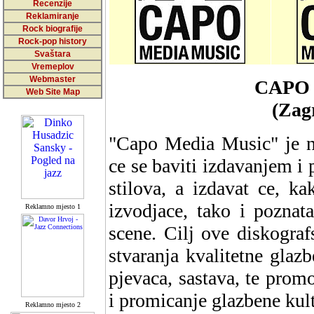
Recenzije
Reklamiranje
Rock biografije
Rock-pop history
Svaštara
Vremeplov
Webmaster
CAPO
Web Site Map
(Zag
"Capo Media Music" je n
ce se baviti izdavanjem i
stilova, a izdavat ce, k
izvodjace, tako i poznat
Reklamno mjesto 1
scene. Cilj ove diskograf
stvaranja kvalitetne glaz
pjevaca, sastava, te promo
i promicanje glazbene kul
Reklamno mjesto 2