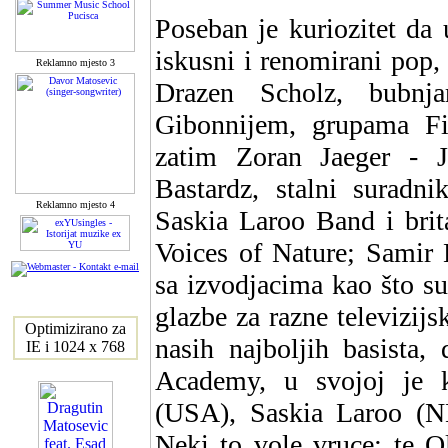
Poseban je kuriozitet da
iskusni i renomirani pop, 
Reklamno mjesto 3
Drazen Scholz, bubnja
Gibonnijem, grupama F
zatim Zoran Jaeger - J
Bastardz, stalni suradni
Reklamno mjesto 4
Saskia Laroo Band i brit
Voices of Nature; Samir K
sa izvodjacima kao što su
glazbe za razne televizij
Optimizirano za
nasih najboljih basista
IE i 1024 x 768
Academy, u svojoj je k
(USA), Saskia Laroo (NL
Neki to vole vruce; te O