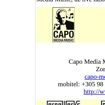
Capo Media M
Zor
capo-m
mobitel: +305 98
http://