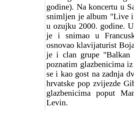
godine). Na koncertu u S
snimljen je album "Live in
u ozujku 2000. godine. U
je i snimao u Francus
osnovao klavijaturist Boj
je i clan grupe "Balkan 
poznatim glazbenicima iz
se i kao gost na zadnja d
hrvatske pop zvijezde Gi
glazbenicima poput Ma
Levin.
Posljednji uradci Stefano
kazaliste i balet. On je 