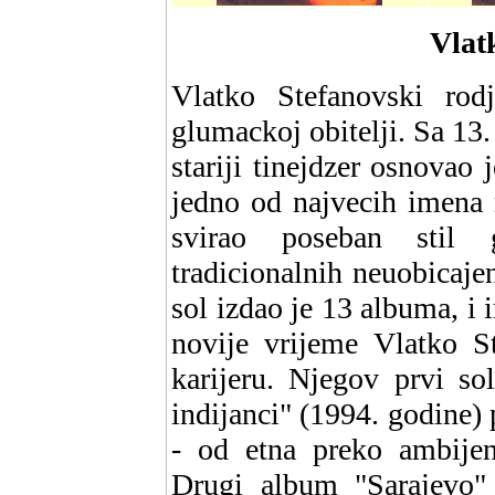
Vlat
Vlatko Stefanovski rod
glumackoj obitelji. Sa 13.
stariji tinejdzer osnovao 
jedno od najvecih imena 
svirao poseban stil 
tradicionalnih neuobicaje
sol izdao je 13 albuma, i 
novije vrijeme Vlatko S
karijeru. Njegov prvi s
indijanci" (1994. godine) 
- od etna preko ambijen
Drugi album "Sarajevo" 