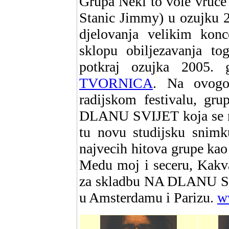
Grupa Neki to vole vruce
Stanic Jimmy) u ozujku 2
djelovanja velikim kon
sklopu obiljezavanja to
potkraj ozujka 2005
TVORNICA
. Na ovogo
radijskom festivalu, gr
DLANU SVIJET koja se na
tu novu studijsku snimk
najvecih hitova grupe kao
Medu moj i seceru, Kakva
za skladbu NA DLANU SVI
u Amsterdamu i Parizu.
w