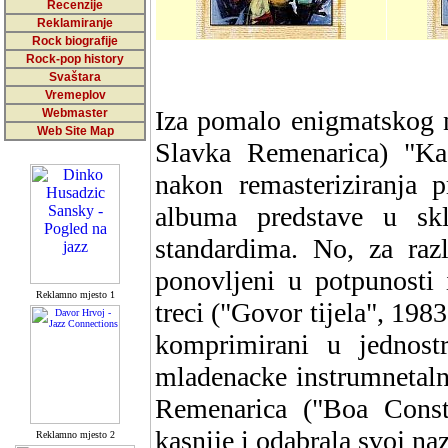
Recenzije
Reklamiranje
Rock biografije
Rock-pop history
Svaštara
Vremeplov
Iza pomalo enigmatskog na
Webmaster
Web Site Map
Slavka Remenarica) "Ka
nakon remasteriziranja
albuma predstave u sk
standardima. No, za raz
ponovljeni u potpunosti 
Reklamno mjesto 1
treci ("Govor tijela", 198
komprimirani u jednos
mladenacke instrumnetaln
Remenarica ("Boa Constr
kasnije i odabrala svoj naz
Reklamno mjesto 2