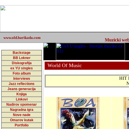
www.old.barikada.com
Muzicki web 
Backstage
BB Lokner
Diskografija
World Of Music
ex YU singles
Foto album
HIT
Interviews
N
Jazz reflections
Jeans generacija
Knjiga
Linkovi
Nadirov spomenar
Nagradna igra
Nove nade
Omarov kutak
Portfolio