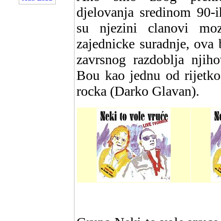
djelovanja sredinom 90-i
su njezini clanovi mo
zajednicke suradnje, ova b
zavrsnog razdoblja njiho
Bou kao jednu od rijetko
rocka (Darko Glavan).