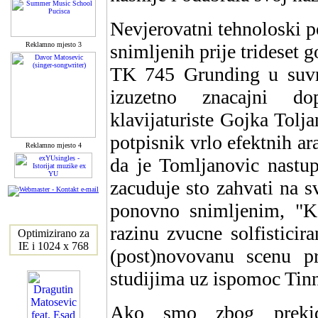
Nevjerovatni tehnoloski 
Reklamno mjesto 3
snimljenih prije tridese
TK 745 Grunding u suvre
izuzetno znacajni do
klavijaturiste Gojka Tolja
potpisnik vrlo efektnih a
Reklamno mjesto 4
da je Tomljanovic nastu
zacuduje sto zahvati na 
ponovno snimljenim, "K
razinu zvucne solfisticir
Optimizirano za
IE i 1024 x 768
(post)novovanu scenu 
studijima uz ispomoc Tinn
Ako smo zbog prekid