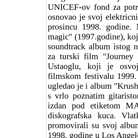
UNICEF-ov fond za potre
osnovao je svoj elektricni
prosincu 1998. godine. 
magic" (1997.godine), koji
soundtrack album istog n
za turski film "Journey 
Ustaoglu, koji je osvo
filmskom festivalu 1999.
ugledao je i album "Krush
s vrlo poznatim gitaris
izdan pod etiketom MA
diskografska kuca. Vla
promovirali su svoj album
1998. godine u Los Angele