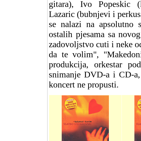
gitara), Ivo Popeskic (
Lazaric (bubnjevi i perkus
se nalazi na apsolutno s
ostalih pjesama sa novog
zadovoljstvo cuti i neke o
da te volim", "Makedonij
produkcija, orkestar po
snimanje DVD-a i CD-a, b
koncert ne propusti.