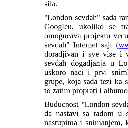
sila.
"London sevdah" sada rank
Googleu, ukoliko se tra
omogucava projektu vecu 
sevdah" Internet sajt (
ww
doradjivan i sve vise i 
sevdah dogadjanja u Lo
uskoro naci i prvi snim
grupe, koja sada tezi ka 
to zatim proprati i album
Buducnost "London sevdah
da nastavi sa radom u 
nastupima i snimanjem, k