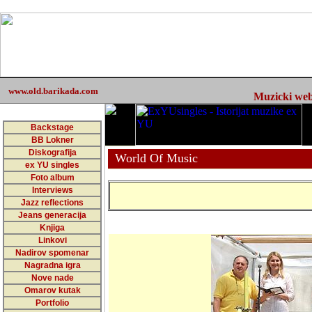
www.old.barikada.com
Muzicki web 
Backstage
BB Lokner
Diskografija
World Of Music
ex YU singles
Foto album
Interviews
Jazz reflections
Jeans generacija
Knjiga
Linkovi
Nadirov spomenar
Nagradna igra
Nove nade
Omarov kutak
Portfolio