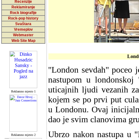
Recenzije
Reklamiranje
Rock biografije
Rock-pop history
Svaštara
Vremeplov
Webmaster
Web Site Map
Londo
"London sevdah" poceo j
nastupom u londonskoj
uticajnih ljudi vezanih z
Reklamno mjesto 1
kojem se po prvi put cula
u Londonu. Ovaj inicijal
dao je svim clanovima grup
Ubrzo nakon nastupa u "L
Reklamno mjesto 2