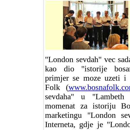
"London sevdah" vec sada
kao dio "istorije bosa
primjer se moze uzeti i 
Folk (
www.bosnafolk.c
sevdaha" u "Lambeth P
momenat za istoriju Bo
marketingu "London se
Interneta, gdje je "Lon