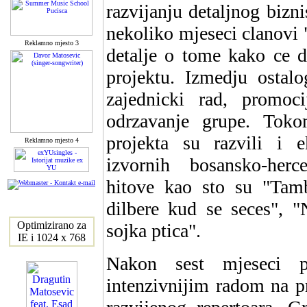
razvijanju detaljnog bizn
nekoliko mjeseci clanovi
Reklamno mjesto 3
detalje o tome kako ce 
projektu. Izmedju ostalo
zajednicki rad, promoci
odrzavanje grupe. Toko
projekta su razvili i e
Reklamno mjesto 4
izvornih bosansko-herc
hitove kao sto su "Ta
dilbere kud se seces", "
Optimizirano za
sojka ptica".
IE i 1024 x 768
Nakon sest mjeseci p
intenzivnijim radom na p