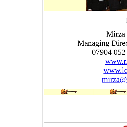
Mirza
Managing Direc
07904 052 
www.ri
www.lo
mirza@r