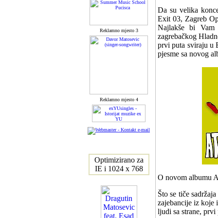
Da su velika konce
Exit 03, Zagreb Ope
Najlakše bi Vam 
Reklamno mjesto 3
zagrebačkog Hladn
prvi puta sviraju u
pjesme sa novog al
Reklamno mjesto 4
Optimizirano za
IE i 1024 x 768
O novom albumu At
Što se tiče sadržaj
zajebancije iz koje
ljudi sa strane, prv