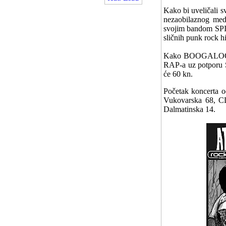
Kako bi uveličali 
nezaobilaznog med
svojim bandom SPIT
sličnih punk rock h
Kako BOOGALOO osta
RAP-a uz potporu Sp
će 60 kn.
Početak koncerta o
Vukovarska 68, CD
Dalmatinska 14.