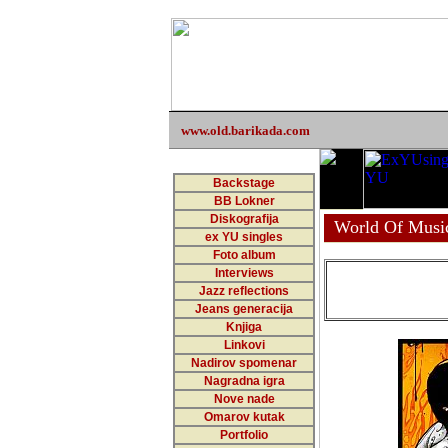
www.old.barikada.com
Backstage
BB Lokner
Diskografija
World Of Musi
ex YU singles
Foto album
Interviews
Jazz reflections
Jeans generacija
Knjiga
Linkovi
Nadirov spomenar
Nagradna igra
Nove nade
Omarov kutak
Portfolio