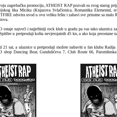
svoju zagrebačku promociju, ATHEIST RAP pozvali su svog starog prija
ijskog lika Miciku (Knjazova Svlačionica, Romantika Elemental, 
FIRE odsvira uvod u ovu veliku feštu i zabavi sve prisutne sa malo R
itova.
je najveći i najjeftiniji rock klub u gradu pa vas tako ulaznica 
itfire u pretprodaji košta nevjerojatnih 45 kn, a ako koja preostane na
d 21 sat, a ulaznice u pretprodaji možete nabaviti u fan klubu Radija
 shop Dancing Bear, Gundulićeva 7, Club Route 66, Paromlinska 