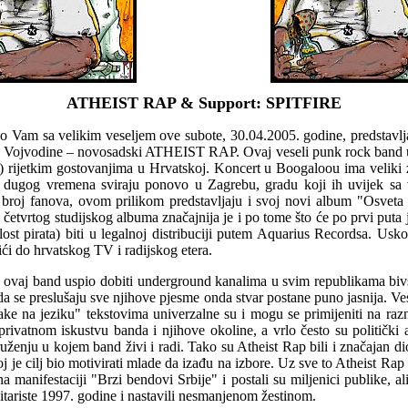
ATHEIST RAP & Support: SPITFIRE
 Vam sa velikim veseljem ove subote, 30.04.2005. godine, predstavlj
ja Vojvodine – novosadski ATHEIST RAP. Ovaj veseli punk rock band u
t) rijetkim gostovanjima u Hrvatskoj. Koncert u Boogaloou ima veliki
 dugog vremena sviraju ponovo u Zagrebu, gradu koji ih uvijek sa 
 broj fanova, ovom prilikom predstavljaju i svoj novi album "Osvet
četvrtog studijskog albuma značajnija je i po tome što će po prvi puta
ost pirata) biti u legalnoj distribuciji putem Aquarius Recordsa. Uskor
ići do hrvatskog TV i radijskog etera.
je ovaj band uspio dobiti underground kanalima u svim republikama biv
da se preslušaju sve njihove pjesme onda stvar postane puno jasnija. V
ake na jeziku" tekstovima univerzalne su i mogu se primijeniti na raz
rivatnom iskustvu banda i njihove okoline, a vrlo često su politički a
ženju u kojem band živi i radi. Tako su Atheist Rap bili i značajan di
joj je cilj bio motivirati mlade da izađu na izbore. Uz sve to Atheist Ra
manifestaciji "Brzi bendovi Srbije" i postali su miljenici publike, ali i
gitariste 1997. godine i nastavili nesmanjenom žestinom.