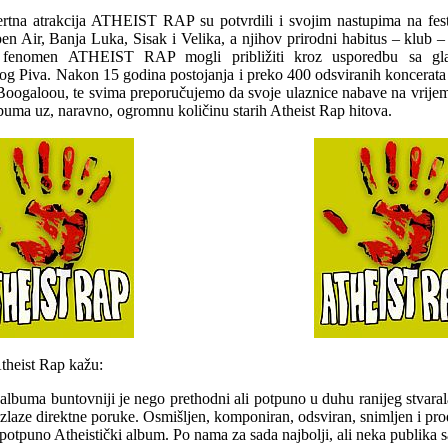
rtna atrakcija ATHEIST RAP su potvrdili i svojim nastupima na fes
n Air, Banja Luka, Sisak i Velika, a njihov prirodni habitus – klub –
fenomen ATHEIST RAP mogli približiti kroz usporedbu sa gla
og Piva. Nakon 15 godina postojanja i preko 400 odsviranih koncer
 Boogaloou, te svima preporučujemo da svoje ulaznice nabave na vrijem
buma uz, naravno, ogromnu količinu starih Atheist Rap hitova.
heist Rap kažu:
a albuma buntovniji je nego prethodni ali potpuno u duhu ranijeg stvaral
 izlaze direktne poruke. Osmišljen, komponiran, odsviran, snimljen i pro
i potpuno Atheistički album. Po nama za sada najbolji, ali neka publika 