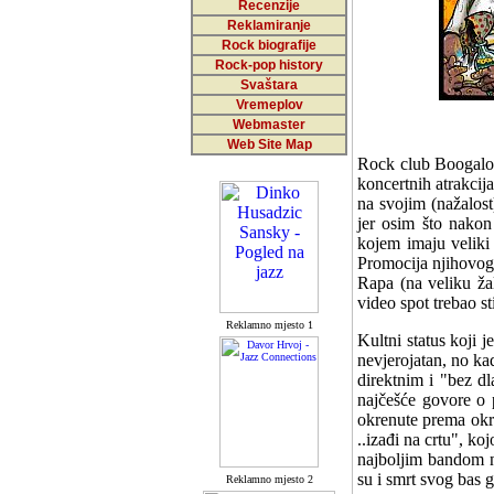
Recenzije
Reklamiranje
Rock biografije
Rock-pop history
Svaštara
Vremeplov
Webmaster
Web Site Map
Rock club Boogaloo
koncertnih atrakci
na svojim (nažalos
jer osim što nakon
kojem imaju veliki
Promocija njihovog 
Rapa (na veliku žal
video spot trebao st
Reklamno mjesto 1
Kultni status koji 
nevjerojatan, no ka
direktnim i "bez dl
najčešće govore o p
okrenute prema okru
..izađi na crtu", ko
najboljim bandom na 
su i smrt svog bas 
Reklamno mjesto 2