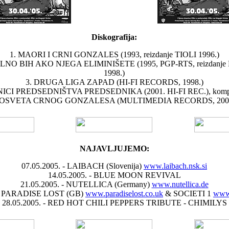
Diskografija:
1. MAORI I CRNI GONZALES (1993, reizdanje TIOLI 1996.)
LNO BIH AKO NJEGA ELIMINIŠETE (1995, PGP-RTS, reizdanje
1998.)
3. DRUGA LIGA ZAPAD (HI-FI RECORDS, 1998.)
ICI PREDSEDNIŠTVA PREDSEDNIKA (2001. HI-FI REC.), kompila
. OSVETA CRNOG GONZALESA (MULTIMEDIA RECORDS, 2005
NAJAVLJUJEMO:
07.05.2005. - LAIBACH (Slovenija)
www.laibach.nsk.si
14.05.2005. - BLUE MOON REVIVAL
21.05.2005. - NUTELLICA (Germany)
www.nutellica.de
. - PARADISE LOST (GB)
www.paradiselost.co.uk
& SOCIETI 1
www.
28.05.2005. - RED HOT CHILI PEPPERS TRIBUTE - CHIMILYS