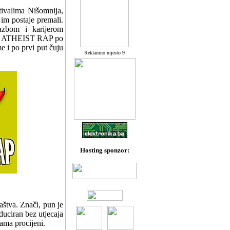
tivalima Nišomnija,
 im postaje premali.
zbom i karijerom
ata ATHEIST RAP po
e i po prvi put čuju
Reklamno mjesto 9
Hosting sponzor:
aštva. Znači, pun je
duciran bez utjecaja
sama procijeni.