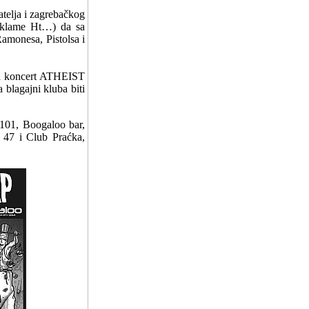
telja i zagrebačkog
reklame Ht…) da sa
amonesa, Pistolsa i
za koncert ATHEIST
 blagajni kluba biti
 101, Boogaloo bar,
47 i Club Praćka,