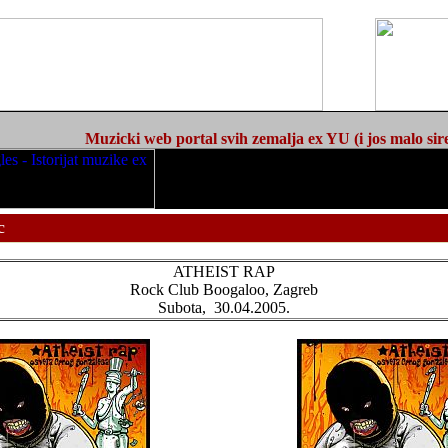
Muzicki web portal svih zemalja ex YU (i jos malo sir
c
ATHEIST RAP
Rock Club Boogaloo, Zagreb
Subota, 30.04.2005.