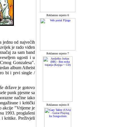
Reklamno mjesto 6
a jednu od najvećih
vijek je rado viđen
 značaj za sam band
Reklamno mjesto 7
veseljem ugosti i u
a Crnog Gonzalesa".
 jedan album Atheist
o bi i prvi single /
še države je gotovo
esele punk pjesme sa
norazne načine iako
ngažirane i kritički
Reklamno mjesto 8
o akcije "Vrijeme je
p su 1993. proglašeni
 kritike. Preživjeli