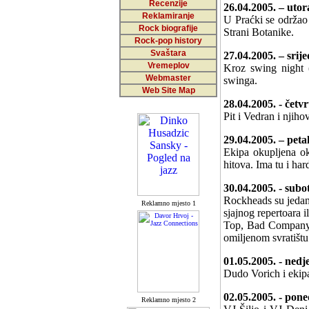
Recenzije
26.04.2005. – 
Reklamiranje
U Praćki se održao 
Rock biografije
Strani Botanike.
Rock-pop history
Svaštara
27.04.2005. – 
Vremeplov
Kroz swing night 
Webmaster
swinga.
Web Site Map
28.04.2005. - 
Pit i Vedran i njiho
29.04.2005. – 
Ekipa okupljena ok
hitova. Ima tu i ha
30.04.2005. - 
Rockheads su jedan 
Reklamno mjesto 1
sjajnog repertoara
Top, Bad Company i
omiljenom svratištu
01.05.2005. - ned
Dudo Vorich i ekipa
02.05.2005. - 
Reklamno mjesto 2