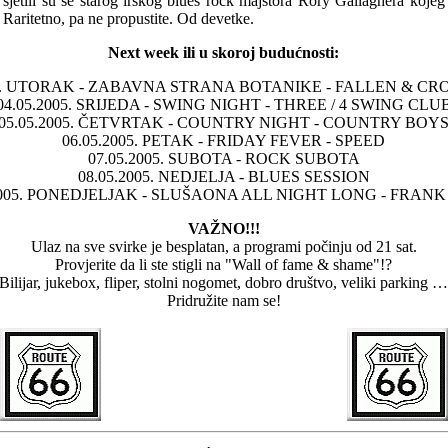
 sjetili su se starog irskog blues rock majstora Rory Gallaghera koj
 Raritetno, pa ne propustite. Od devetke.
Next week ili u skoroj budućnosti:
05. UTORAK - ZABAVNA STRANA BOTANIKE - FALLEN & CR
04.05.2005. SRIJEDA - SWING NIGHT - THREE / 4 SWING CLU
05.05.2005. ČETVRTAK - COUNTRY NIGHT - COUNTRY BOY
06.05.2005. PETAK - FRIDAY FEVER - SPEED
07.05.2005. SUBOTA - ROCK SUBOTA
08.05.2005. NEDJELJA - BLUES SESSION
2005. PONEDJELJAK - SLUŠAONA ALL NIGHT LONG - FRANK
VAŽNO!!!
Ulaz na sve svirke je besplatan, a programi počinju od 21 sat.
Provjerite da li ste stigli na "Wall of fame & shame"!?
Bilijar, jukebox, fliper, stolni nogomet, dobro društvo, veliki parking …
Pridružite nam se!