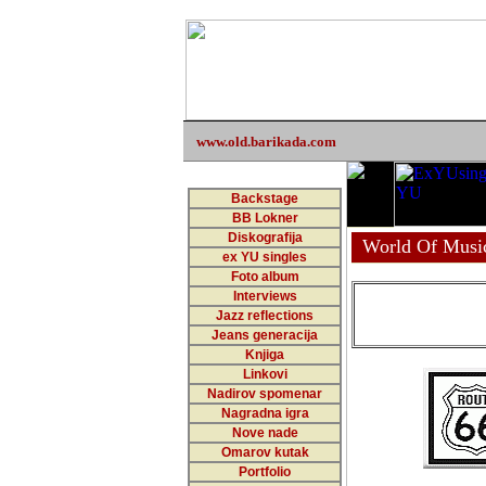
www.old.barikada.com
Backstage
BB Lokner
Diskografija
World Of Musi
ex YU singles
Foto album
Interviews
Jazz reflections
Jeans generacija
Knjiga
Linkovi
Nadirov spomenar
Nagradna igra
Nove nade
Omarov kutak
Portfolio