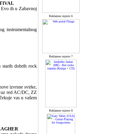
STIVAL
. Evo ih u Zabavnoj
Reklamno mjesto 6
og instrumentalnog
Reklamno mjesto 7
 starih dobrih rock
ove izvrsne svirke,
ma uz red AC/DC, ZZ
očekuje vas u vašem
Reklamno mjesto 8
LLAGHER