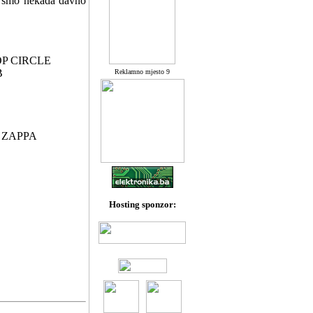
eg smo nekada davno
OP CIRCLE
B
Reklamno mjesto 9
S
 ZAPPA
Hosting sponzor: