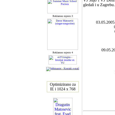
VJ Šiljo i VJ Deni
gledali i u Zagrebu.
Reklamno mjesto 3
03.05.20
09.05.
Reklamno mjesto 4
Optimizirano za
IE i 1024 x 768