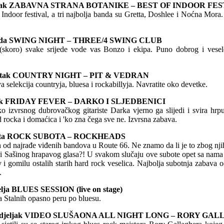
utorak ZABAVNA STRANA BOTANIKE – BEST OF INDOOR FE
Indoor festival, a tri najbolja banda su Gretta, Doshlee i Noćna Mora
srijeda SWING NIGHT – THREE/4 SWING CLUB
(skoro) svake srijede vode vas Bonzo i ekipa. Puno dobrog i vesel
četvrtak COUNTRY NIGHT – PIT & VEDRAN
va selekcija countryja, bluesa i rockabillyja. Navratite oko devetke.
petak FRIDAY FEVER – DARKO I SLJEDBENICI
o izvrsnog dubrovačkog gitariste Darka vjerno ga slijedi i svira hrpu
rd rocka i domaćica i 'ko zna čega sve ne. Izvrsna zabava.
subota ROCK SUBOTA – ROCKHEADS
od najrađe viđenih bandova u Route 66. Ne znamo da li je to zbog njih
 ili Sašinog hrapavog glasa?! U svakom slučaju ove subote opet sa na
 gomilu ostalih starih hard rock veselica. Najbolja subotnja zabava 
.
jelja BLUES SESSION (live on stage)
 Stalnih opasno peru po bluesu.
ponedjeljak VIDEO SLUŠAONA ALL NIGHT LONG – RORY GA