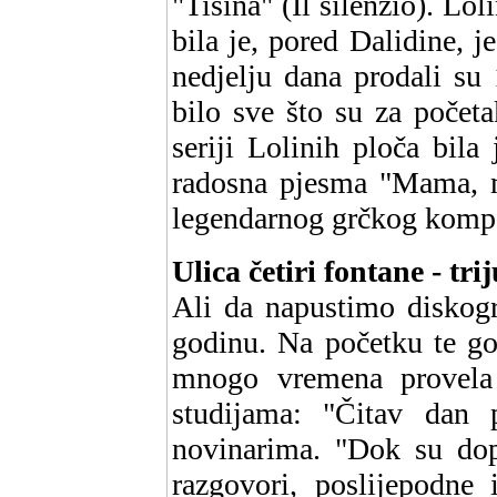
"Tišina" (Il silenzio). Lo
bila je, pored Dalidine, 
nedjelju dana prodali su 
bilo sve što su za početak
seriji Lolinih ploča bila
radosna pjesma "Mama, 
legendarnog grčkog kompo
Ulica četiri fontane - t
Ali da napustimo diskogr
godinu. Na početku te go
mnogo vremena provela
studijama: "Čitav dan 
novinarima. "Dok su dop
razgovori, poslijepodne