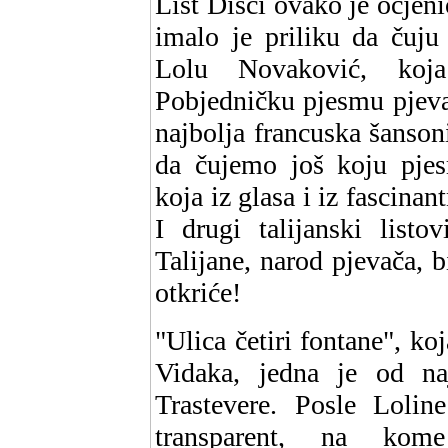
List Disci ovako je ocjeni
imalo je priliku da čuju
Lolu Novaković, koja
Pobjedničku pjesmu pjeva
najbolja francuska šansoni
da čujemo još koju pjes
koja iz glasa i iz fascinan
I drugi talijanski listo
Talijane, narod pjevača, b
otkriće!
"Ulica četiri fontane", ko
Vidaka, jedna je od naj
Trastevere. Posle Lolin
transparent, na ko