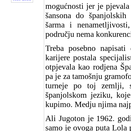
mogućnosti jer je pjevala
šansona do španjolskih 
šarma i nenametljivost
području nema konkurenci
Treba posebno napisati
karijere postala specijali
otpjevala kao rodjena Špa
pa je za tamošnju gramof
turneje po toj zemlji, 
španjolskom jeziku, koj
kupimo. Medju njima najp
Ali Jugoton je 1962. godi
samo je ovoga puta Lola 