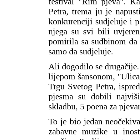
festival "Rim pjeva". K
Petra, trema ju je napus
konkurenciji sudjeluje i
njega su svi bili uvjere
pomirila sa sudbinom da 
samo da sudjeluje.
Ali dogodilo se drugačije
lijepom šansonom, "Ulica č
Trgu Svetog Petra, ispred 
pjesma su dobili najvi
skladbu, 5 poena za pjevan
To je bio jedan neočekiva
zabavne muzike u inostr