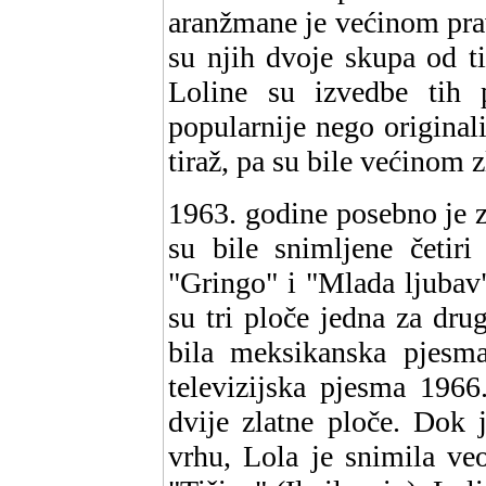
aranžmane je većinom prav
su njih dvoje skupa od t
Loline su izvedbe tih
popularnije nego originali
tiraž, pa su bile većinom z
1963. godine posebno je z
su bile snimljene četiri
"Gringo" i "Mlada ljubav
su tri ploče jedna za dru
bila meksikanska pjesma
televizijska pjesma 1966
dvije zlatne ploče. Dok 
vrhu, Lola je snimila ve