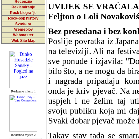
Recenzije
UVIJEK SE VRAĆALA / 
Reklamiranje
Rock biografije
Feljton o Loli Novakovi
Rock-pop history
Svaštara
Bez presedana i bez kon
Vremeplov
Webmaster
Poslije povratka iz Japan
Web Site Map
na televiziji. Ali na festi
sve ponude i izjavila: "D
bilo što, a ne mogu da bi
i nagrada pripadaju kom
onda je kriv pjevač. Na n
Reklamno mjesto 1
uspjeh i ne želim taj ut
svoju publiku koja mi da
Svaki dobar pjevač može im
Takav stav tada se smatr
Reklamno mjesto 2