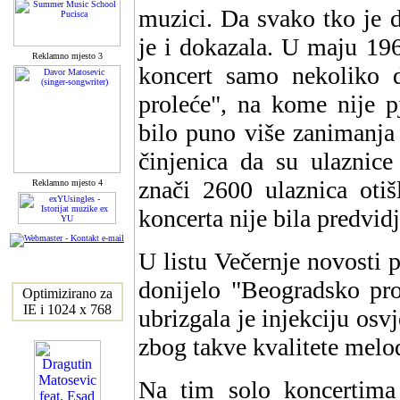
muzici. Da svako tko je d
je i dokazala. U maju 1964
Reklamno mjesto 3
koncert samo nekoliko d
proleće", na kome nije p
bilo puno više zanimanja 
činjenica da su ulaznice
znači 2600 ulaznica otiš
Reklamno mjesto 4
koncerta nije bila predvid
U listu Večernje novosti p
donijelo "Beogradsko pro
Optimizirano za
IE i 1024 x 768
ubrizgala je injekciju osv
zbog takve kvalitete melod
Na tim solo koncertima 