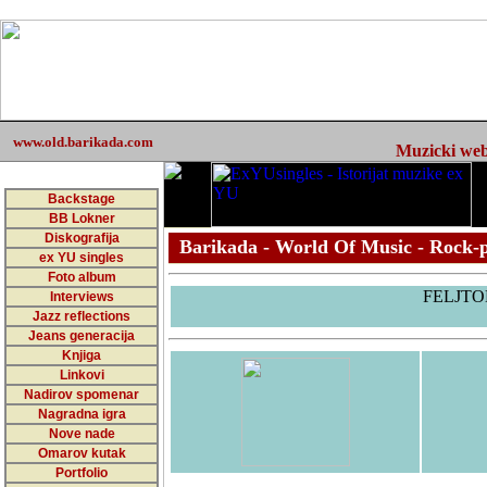
www.old.barikada.com
Muzicki web 
Backstage
BB Lokner
Diskografija
Barikada - World Of Music - Rock-p
ex YU singles
Foto album
FELJTO
Interviews
Jazz reflections
Jeans generacija
Knjiga
Linkovi
Nadirov spomenar
Nagradna igra
Nove nade
Omarov kutak
Portfolio