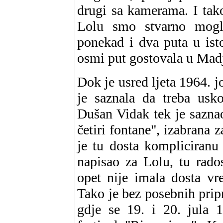
drugi sa kamerama. I tak
Lolu smo stvarno mogli 
ponekad i dva puta u ist
osmi put gostovala u Mad
Dok je usred ljeta 1964. j
je saznala da treba us
Dušan Vidak tek je sazna
četiri fontane", izabrana 
je tu dosta kompliciranu
napisao za Lolu, tu rado
opet nije imala dosta vr
Tako je bez posebnih pri
gdje se 19. i 20. jula 