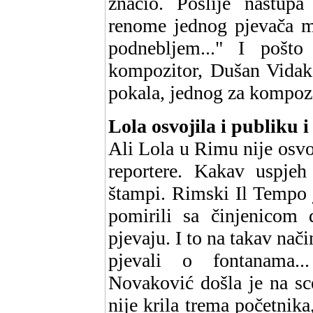
značio. Poslije nastupa 
renome jednog pjevača m
podnebljem..." I poš
kompozitor, Dušan Vidak,
pokala, jednog za kompozi
Lola osvojila i publiku i
Ali Lola u Rimu nije osvo
reportere. Kakav uspjeh
štampi. Rimski Il Tempo 
pomirili sa činjenicom
pjevaju. I to na takav nač
pjevali o fontanama..
Novaković došla je na sc
nije krila trema početnik