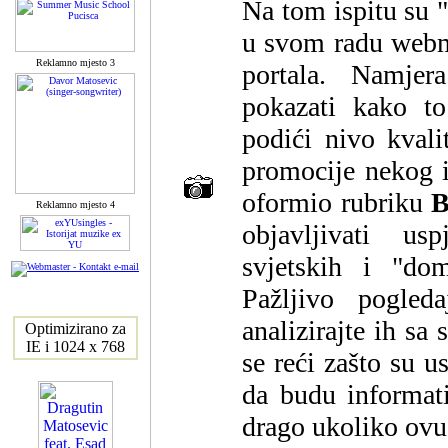
Na tom ispitu su 
u svom radu webm
Reklamno mjesto 3
portala. Namje
pokazati kako to
podići nivo kvali
promocije nekog i
oformio rubriku
B
Reklamno mjesto 4
objavljivati usp
svjetskih i "dom
Pažljivo pogledaj
analizirajte ih sa
Optimizirano za
IE i 1024 x 768
se reći zašto su u
da budu informati
drago ukoliko ovu