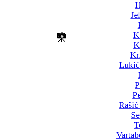
H
Je
K
K
Kr
Lukić
P
Pe
Rašić
Se
T
Vartab