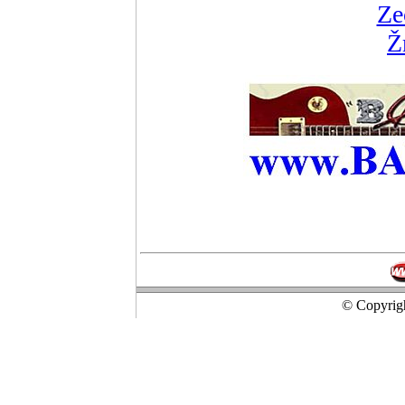
Ze
Ž
© Copyrigh