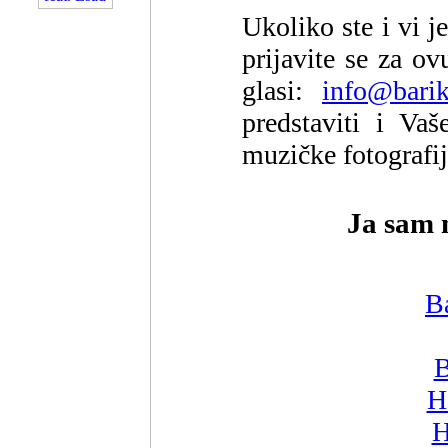
Ukoliko ste i vi j
prijavite se za ov
glasi:
info@bari
predstaviti i Vaš
muzičke fotografij
Ja sam 
B
B
H
H