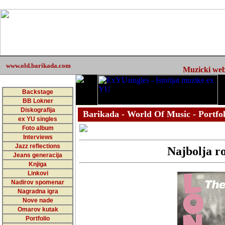
www.old.barikada.com
Muzicki web 
Backstage
BB Lokner
Diskografija
Barikada - World Of Music - Portfol
ex YU singles
Foto album
Interviews
Jazz reflections
Najbolja ro
Jeans generacija
Knjiga
Linkovi
Nadirov spomenar
Nagradna igra
Nove nade
Omarov kutak
Portfolio