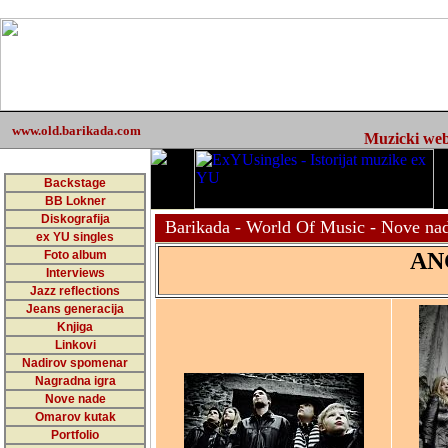
www.old.barikada.com
Muzicki web 
Backstage
BB Lokner
Diskografija
Barikada - World Of Music - Nove na
ex YU singles
Foto album
AN
Interviews
Jazz reflections
Jeans generacija
Knjiga
Linkovi
Nadirov spomenar
Nagradna igra
Nove nade
Omarov kutak
Portfolio