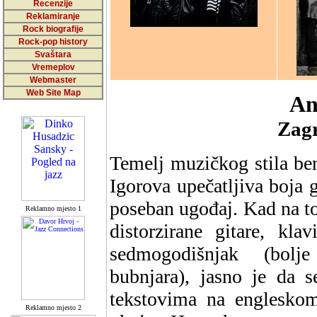
Recenzije
Reklamiranje
Rock biografije
Rock-pop history
Svaštara
Vremeplov
Webmaster
Web Site Map
An
Zagr
Temelj muzičkog stila be
Igorova upečatljiva boja
poseban ugođaj. Kad na to
Reklamno mjesto 1
distorzirane gitare, kla
sedmogodišnjak (bolj
bubnjara), jasno je da 
tekstovima na engleskom
Reklamno mjesto 2