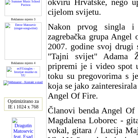
okviru Hrvatske, nego upr
cijelom svijetu.
Reklamno mjesto 3
Nakon prvog singla i 
zagrebačka grupa Angel o
2007. godine svoj drugi 
"Tajni svijet" Adama 
Reklamno mjesto 4
pripremi je i video spot
toku su pregovorima s 
koja se jako zainteresira
Angel Of Fire.
Optimizirano za
IE i 1024 x 768
Članovi benda Angel Of F
Magdalena Loborec - gita
vokal, gitara / Lucija Maj