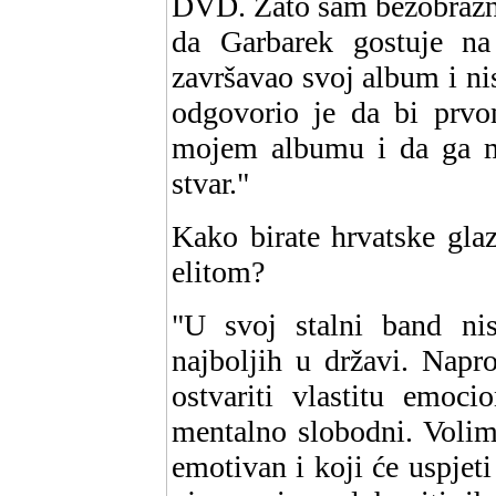
DVD. Zato sam bezobrazno
da Garbarek gostuje na
završavao svoj album i ni
odgovorio je da bi prvo
mojem albumu i da ga mog
stvar."
Kako birate hrvatske glaz
elitom?
"U svoj stalni band ni
najboljih u državi. Nap
ostvariti vlastitu emoc
mentalno slobodni. Volim s
emotivan i koji će uspjeti