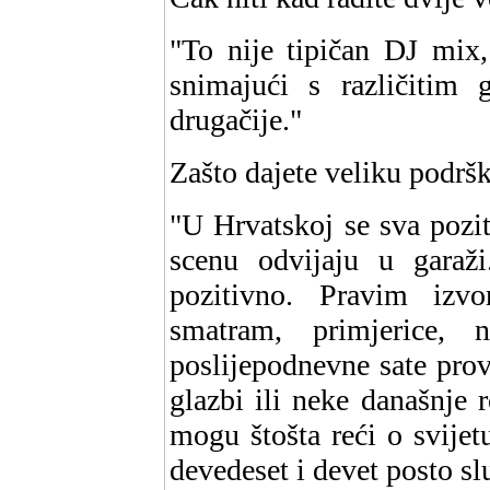
"To nije tipičan DJ mix,
snimajući s različitim 
drugačije."
Zašto dajete veliku podrš
"U Hrvatskoj se sva pozi
scenu odvijaju u garaž
pozitivno. Pravim izv
smatram, primjerice, 
poslijepodnevne sate prov
glazbi ili neke današnje 
mogu štošta reći o svijet
devedeset i devet posto sl