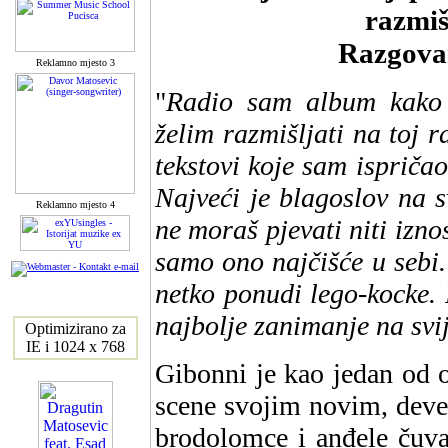
razmiš
Razgova
Reklamno mjesto 3
"
Radio sam album kako 
želim razmišljati na toj r
tekstovi koje sam ispričao
Najveći je blagoslov na sv
Reklamno mjesto 4
ne moraš pjevati niti iznos
samo ono najčišće u sebi.
netko ponudi lego-kocke. 
najbolje zanimanje na svije
Optimizirano za
IE i 1024 x 768
Gibonni je kao jedan od o
scene svojim novim, deve
brodolomce i anđele čuva