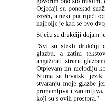
govorim ono što mislim, 
Osjećaji su ponekad snaž
izreći, a neki put riječi 
najbolje je kad se ovo dv
Stječe se drukčiji dojam j
"Svi su stekli drukčiji 
glazbu, a zatim tekst
angažirati strane glazbe
Otpjevam im melodiju kor
Njima se hrvatski jezik 
stvaranju moje glazbe je
primamljiva i zanimljiva.
koji su s ovih prostora."