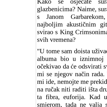
Kako se osjećate sur
glazbenicima? Naime, sura
s Janom Garbarekom, 
najboljim akustičnim git
svirao s King Crimsonima
svih vremena?
"U tome sam doista uživa
albuma bio u iznimnoj 
očekivao da će odsvirati 
mi se njegov način rada. 
mi ide, nemojte me prekida
na ručak niti raditi išta 
ta fibra, euforija. Kad 
smjerom, tada ne valja s