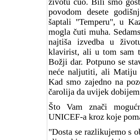
životu čuo. Bili smo gos
povodom desete godišnj
šaptali "Temperu", u Ka
mogla čuti muha. Sedamsto
najtiša izvedba u živo
klavirist, ali u tom sam 
Božji dar. Potpuno se sta
neće naljutiti, ali Mati
Kad smo zajedno na poz
čarolija da uvijek dobijem
Što Vam znači mogućno
UNICEF-a kroz koje poma
"Dosta se razlikujemo s o