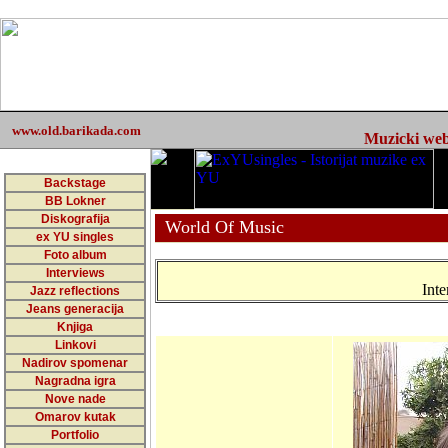
www.old.barikada.com
Muzicki web 
Backstage
BB Lokner
Diskografija
World Of Music
ex YU singles
Foto album
Interviews
Int
Jazz reflections
Jeans generacija
Knjiga
Linkovi
Nadirov spomenar
Nagradna igra
Nove nade
Omarov kutak
Portfolio