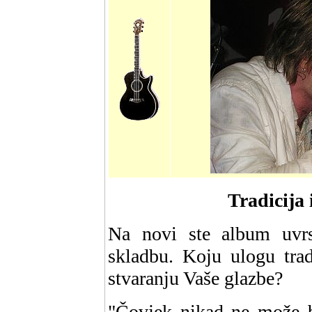
Tradicija 
Na novi ste album uvrs
skladbu. Koju ulogu trad
stvaranju Vaše glazbe?
"Čovjek nikad ne može bi