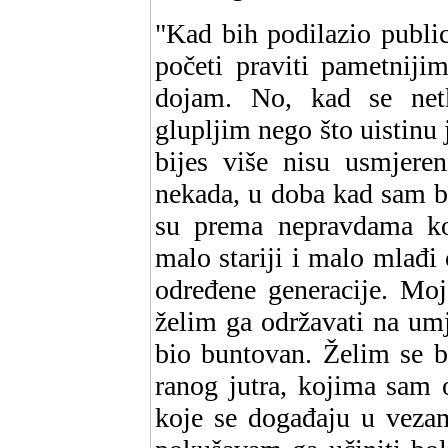
"Kad bih podilazio publi
početi praviti pametniji
dojam. No, kad se netk
glupljim nego što uistinu 
bijes više nisu usmjere
nekada, u doba kad sam b
su prema nepravdama koj
malo stariji i malo mlađi 
određene generacije. Moj
želim ga održavati na um
bio buntovan. Želim se 
ranog jutra, kojima sam 
koje se događaju u vezam