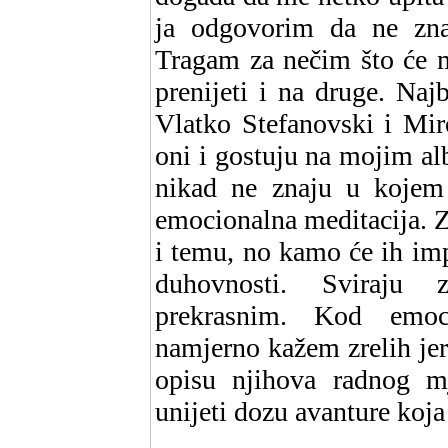
ja odgovorim da ne zna
Tragam za nečim što će m
prenijeti i na druge. Naj
Vlatko Stefanovski i Miro
oni i gostuju na mojim a
nikad ne znaju u kojem 
emocionalna meditacija. Zn
i temu, no kamo će ih impr
duhovnosti. Sviraju 
prekrasnim. Kod emoci
namjerno kažem zrelih jer 
opisu njihova radnog m
unijeti dozu avanture koja