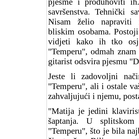
pjesme i produhoviti ih
savršenstva. Tehnički sa
Nisam želio napraviti r
bliskim osobama. Postoj
vidjeti kako ih tko osj
"Temperu", odmah znam d
gitarist odsvira pjesmu "Di
Jeste li zadovoljni na
"Temperu", ali i ostale v
zahvaljujući i njemu, post
"Matija je jedini klaviri
šaptanja. U splitsko
"Temperu", što je bila na