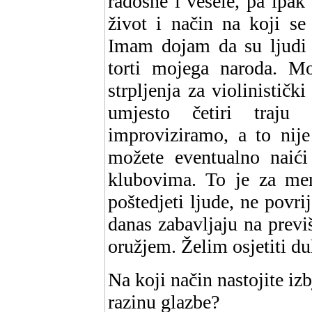
radosne i vesele, pa ipak
život i način na koji se 
Imam dojam da su ljudi k
torti mojega naroda. Mo
strpljenja za violinističk
umjesto četiri traju
improviziramo, a to nij
možete eventualno naić
klubovima. To je za me
poštedjeti ljude, ne povri
danas zabavljaju na previ
oružjem. Želim osjetiti d
Na koji način nastojite izb
razinu glazbe?