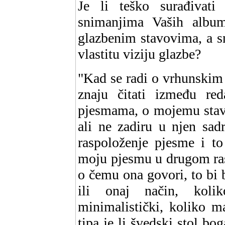
Je li teško surađivati
snimanjima Vaših album
glazbenim stavovima, a s
vlastitu viziju glazbe?
"Kad se radi o vrhunskim
znaju čitati između r
pjesmama, o mojemu stavu
ali ne zadiru u njen sad
raspoloženje pjesme i to
moju pjesmu u drugom ra
o čemu ona govori, to bi b
ili onaj način, koli
minimalistički, koliko m
tipa je li švedski stol bog