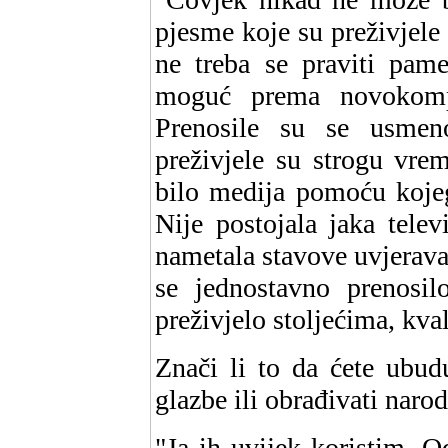
pjesme koje su preživjele 
ne treba se praviti pame
moguć prema novokompo
Prenosile su se usmen
preživjele su strogu vre
bilo medija pomoću koje
Nije postojala jaka tele
nametala stavove uvjeravaj
se jednostavno prenosil
preživjelo stoljećima, kval
Znači li to da ćete ubud
glazbe ili obrađivati nar
"Ja ih uvijek koristim. 