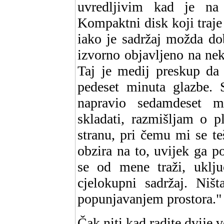
uvredljivim kad je na
Kompaktni disk koji traje
iako je sadržaj možda dob
izvorno objavljeno na ne
Taj je medij preskup da
pedeset minuta glazbe.
napravio sedamdeset 
skladati, razmišljam o 
stranu, pri čemu mi se t
obzira na to, uvijek ga p
se od mene traži, uključ
cjelokupni sadržaj. Ni
popunjavanjem prostora."
Čak niti kad radite dvije v