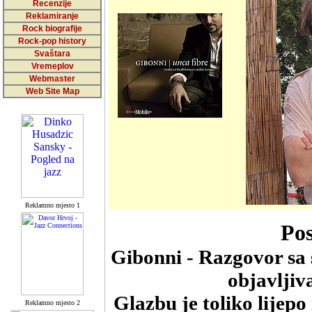
Recenzije
Reklamiranje
Rock biografije
Rock-pop history
Svaštara
Vremeplov
Webmaster
Web Site Map
Reklamno mjesto 1
Pos
Gibonni - Razgovor sa
objavlji
Glazbu je toliko lijepo
Reklamno mjesto 2