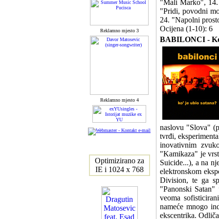
"Mali Marko", 14. 
"Pridi, povodni mo
24. "Napolni prosto
Ocijena (1-10): 6
Reklamno mjesto 3
BABILONCI - Ko' j
Reklamno mjesto 4
naslovu "Slova" (p
tvrđi, eksperimenta
inovativnim zvuko
"Kamikaza" je vrst
Optimizirano za
Suicide...), a na 
IE i 1024 x 768
elektronskom eksp
Division, te ga s
"Panonski Satan" 
veoma sofisticiran
nameće mnogo indiv
ekscentrika. Odlič