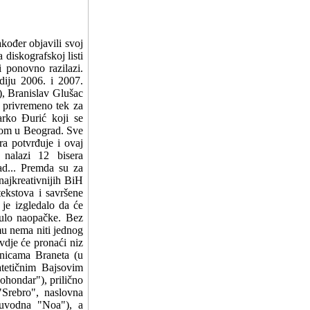
kođer objavili svoj
diskografskoj listi
 ponovno razilazi.
diju 2006. i 2007.
a), Branislav Glušac
i privremeno tek za
arko Đurić koji se
otom u Beograd. Sve
ra potvrđuje i ovaj
nalazi 12 bisera
ad... Premda su za
najkreativnijih BiH
tekstova i savršene
 je izgledalo da će
nulo naopačke. Bez
mu nema niti jednog
vdje će pronaći niz
onicama Braneta (u
atetičnim Bajsovim
ohondar"), prilično
"Srebro", naslovna
 (uvodna "Noa"), a