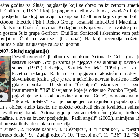
ješna godina za Slušaj najglasnije koji se obreo na izuzetnom am
, California, USA) i koji je pogurao cijeli niz albuma, izvođača i pje
posljednji katalog nanovijih izdanja sa 12 albuma koji su jedan bol
Actooon, Electric Fish i Rehab Group, bosanski Infra-Red i Machina,
ački Krcko Oraščić, novi rad Kodagain iz Knjaževca, te hrvatske pre
im gostom St iz grupe Goribor), Etui Etui Soniczoil i skrenimo vam paž
avijature. Činiti će vam se... (ha-ha-ha!). Na kraju recenzija može
lbuma Slušaj najglasnije za 2007. godinu.
07, Slušaj najglasnije)
Deveti ovogodišnji album s potpisom Actona iz Celja (ima j
sastavu Rehab Group) zbirka je njegova dva albuma ljubavno-
suhec" (1992.) i dječjeg "Škratek Solatek" (1994.) koji su b
kazetna izdanja. Radi se o njegovim akustičnim radovi
slovenskom jeziku gdje je tek u nekoliko navrata korišteno nešt
gitare i vokala. U skladbi "Češpljica" iskorišteni su z
instrumentalu "B6" klavijature koje je odsvirao Zvonko Tepeš
pojavljuje se tek od polovine albuma "Celje", odnosno na m
"Škratek Solatek" koji je namjenjen za najmlađu populaciju. 
iran s obične audio kazete, ne možete očekivati ekstra kvalitetan snima
nevidljivog' banda Actona gdje je svirao električnu gitaru, fretless
ašine, a sve su izuzev posljednje, "Padli angeli" (2005.), snimljene 19
 preostalih dvadesetak kompozicija.
in suhec", 2. "Rosne kaplje", 3. "Češpljica", 4. "Enkrat ko", 5. "Sestr
Drugo dekle", 9. "Zadnji odcep", 10. "Pozabi me", 11. "B6", 12. "Šk