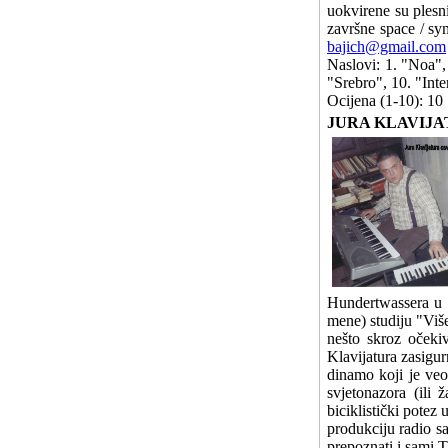
uokvirene su ples
završne space / sy
bajich@gmail.com
Naslovi: 1. "Noa",
"Srebro", 10. "Inte
Ocijena (1-10): 10
JURA KLAVIJATURA
Hundertwassera u v
mene) studiju "Više
nešto skroz očeki
Klavijatura zasigurn
dinamo koji je veo
svjetonazora (ili
biciklistički potez
produkciju radio sa
prepoznati i sami 