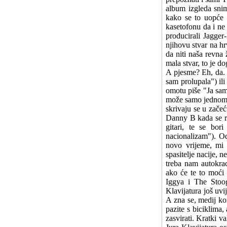
album izgleda sni
kako se to uopće 
kasetofonu da i ne 
producirali Jagger
njihovu stvar na hr
da niti naša revna
mala stvar, to je do
A pjesme? Eh, da. 
sam prolupala") i
omotu piše "Ja sam
može samo jednom še
skrivaju se u začeću
Danny B kada se rod
gitari, te se bor
nacionalizam"). O
novo vrijeme, mi
spasitelje nacije, 
treba nam autokrac
ako će te to moći 
Iggya i The Stoog
Klavijatura još uvi
A zna se, medij ko
pazite s biciklima
zasvirati. Kratki v