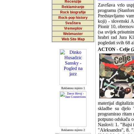
Recenzije
Završava vrlo usp
Reklamiranje
programu (Stanford
Rock biografije
Predstavljamo vam 
Rock-pop history
koji) - slovenski 
Svaštara
Pionir 10, obrenov
Vremeplov
(sa uvijek prisutn
Webmaster
hrabri rad Jura Kl
Web Site Map
pogledati svih 68 a
ACTON - Celje (20
Reklamno mjesto 1
materijal digitaliz
skladbe su djelo '
programirao ritam m
potpuno odskaču od
Naslovi: 1. "Bajsi 
"Aleksandra", 8. "
Reklamno mjesto 2