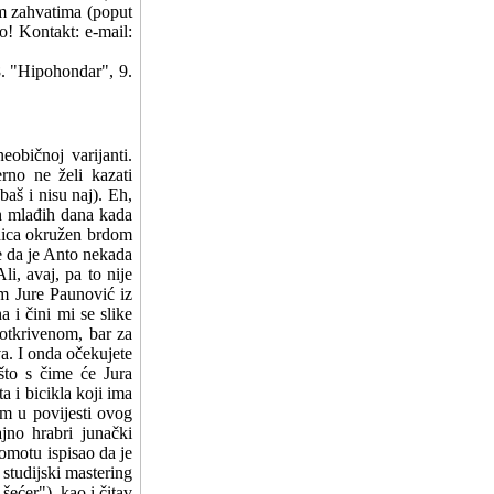
m zahvatima (poput
o! Kontakt: e-mail:
8. "Hipohondar", 9.
eobičnoj varijanti.
no ne želi kazati
aš i nisu naj). Eh,
h mlađih dana kada
nica okružen brdom
te da je Anto nekada
li, avaj, pa to nije
m Jure Paunović iz
 i čini mi se slike
ootkrivenom, bar za
va. I onda očekujete
što s čime će Jura
ta i bicikla koji ima
um u povijesti ovog
jno hrabri junački
 omotu ispisao da je
 studijski mastering
ećer"), kao i čitav