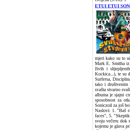
ETUI ETUI SO
mjeri kako su to 
Mark E. Smitha iz
živih i slijeplje
Kockica...), te su
Surfersa, Discipli
tako i društvenim
svašta stvarno svaš
albuma je sjajni c
sposobnost za otka
Soniczoil za još b
Naslovi: 1. "Baš s
faces", 5. "Skepti
svoju večeru dok s
kojemu je glava pr