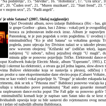
"Na podstrešju", 15. "Številke", 16. "Hobotnica", 17. "Ura urica", 18
ž", 20. "Čuden svet", 21. "Muren muzikant", 22. "Stari frend", 23. "
r v mojem srcu", 25. "Padli angeli".
e ubio Satana? (2007, Slušaj najglasnije)
Opa! Dvostruki album, novo izdanje Babilonaca (Hrc - bas, gita
iz grupe Goribor - gitara, bas i Zdena - vokal) peti je ovogodiš
boraca za jednostavan indie-rock izraz. Album je napravljen
Panonskog, te je pun pogodak u svim pogledima. U uvodnoj i
minimalističkoj "Ko je ubil Satana" sa vokalima gostuju T
pogleda, puno utjecaja Joy Division nalazi se u također plesno
new waveom obojenoj "Križarski rat" (odličan tekst), laga
nabijenoj "U subotu", tužnoj pejzažnoj elegiji "U magli", 
minuta gdje se ponovno pojavljuju Tričke. Elektronski dance-r
oput Kraftwerk frakcije Electric Music, album "Esperanto", 1993.). 
lniji i okrenut ka elektronici, a otvara ga još jedna lagana, slow-down
vima Bušove elektronike koja se nastavlja u plesnoj, odličnoj i b
an prodor u rane eksperimentalne dane electro-popa (Cabaret Voltaire,
njemu se kao vodeći vokal pojavljuje St. "Drugu" je također eskapada 
erimentu, dok se tek u "Prkosna moć" Babilonci ponovno vraćaju ka
puštaju u tekstualno posve pomaknutoj "Rad astro gusarske monarhi
u rasplesanom dance-rocku poput The Fall gdje su ponovno gošće T
i minimalistički komadi koje je napisao sam Satan tako da se kroz m
idualnih opsesija koje su bile sastavni dio svjetonazora ovog neraz
an i jedan od najboljih albuma Babilonaca.