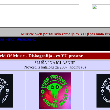
Muzicki web portal svih zemalja ex YU (i jos malo sir
ld Of Music - Diskografija - ex YU prostor
SLUŠAJ NAJGLASNIJE
Novosti iz kataloga za 2007. godinu (8)