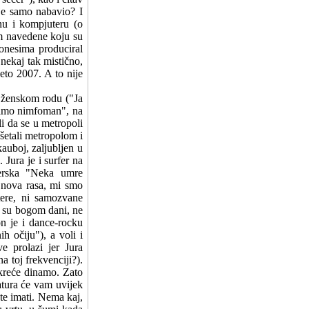
je samo nabavio? I
nu i kompjuteru (o
im navedene koju su
onesima produciral
 nekaj tak mistično,
eto 2007. A to nije
 ženskom rodu ("Ja
samo nimfoman", na
i da se u metropoli
ošetali metropolom i
kauboj, zaljubljen u
 Jura je i surfer na
kerska "Neka umre
 nova rasa, mi smo
ere, ni samozvane
a su bogom dani, ne
on je i dance-rocku
h očiju"), a voli i
e prolazi jer Jura
a toj frekvenciji?).
okreće dinamo. Zato
atura će vam uvijek
ate imati. Nema kaj,