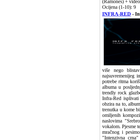
(Ramones) + video "
Ocijena (1-10): 9
INFRA-RED
- In
više nego blist
najsuvremenijeg i
potrebe ritma koriš
albuma u posljednj
trendly rock glazb
Infra-Red ispliva
obzira na to, album
trenutka u kome bi 
omiljenih kompozic
naslovima "Srebro
vokalom. Pjesme te
mračnog i pesimos
"Intenzivna crna"