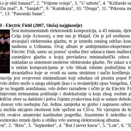
 je ubil Satana?", 2. "Vrijeme svinja", 3. "U subotu", 4. "Križarski ra
Da znaš", 8. "Sanjah?", 9. "Kamikaza", 10. "Drugu", 11. "Prkosna mo
", 13. "Panonski Satan".
lectric Field (2007, Slušaj najglasnije)
Šest instrumentalnih elektronskih kompozicija, u 45 minuta, djel
Celja (nije Actooon), a ime mu je Matjaž. On je još sredinom 
stvarajući elektronsku glazbu, te je između ostalog održao kon
stadionu u Udinama. Ovaj album je ambijentalno-eksperimen
Electric Fish, samo uz pomoć syntha (bez udaraca ritam mašine),
zanimljivu glazbu u kojoj prevladava minimalistički odnos 
sukladan sa sistemom moderne elektronske glazbe. Ne zalazi u 
u nekim kompozicijama je vrlo blizak rubnim područjima tr
stvaralaštva koje se svodi na samu strukturu i način korištenj
stavlja jest svojevrsni minimalizam koji odudara od pionira poput P
vrlo dobro može u njega uklopiti (kao i u stvalateljski opus Vangelisa, 
je su bogatih aranžmana, vrlo dobro razrađene i očito je da Electric 
htjevnim tretmanima polifonije i dodekafonije u koju zbog osobite p
odelične sfere sa dalekim i jedva čujnim zvukovima koji se nalaze dubok
 donosi vrlo osebujnu čar. Jedina zamjerka su grubo i naprasno odrez
su možda sticajem okolnosti loše sprženi na CD-u. Ne vjerujem da b
bi ovakve amaterske kardinalne pogreške. Izuzmemo li nekoliko tak
mpozitorsko remek djelo u obliku vrlo snenog elektronskog albuma.
est", 2. "Bios", 3. "September", 4. "But I never know", 5. "Lok", 6. "