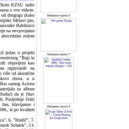
eričkom KZSU radio
sama s ove etikete.
ji od drugoga (kako
Reklamno mjesto 6
 srpske Mršavi pas,
dstavnike Babilonce
nju na nevjerojatno
te abecednim redom
oš jedan u projekt
Reklamno mjesto 7
emotivnog "Bajs in
ili objavljeni kao
ma otpjevanih na
o više od akustične
vukovi zbora, a u
. Bas samog Actona
aterijalu za album
Budući da je čitav
k. Posljednje četiri
 bas, klavijature i
Reklamno mjesto 8
98., te po kvaliteti
ica", 6. "Hudič", 7.
tarek Solatek", 13.