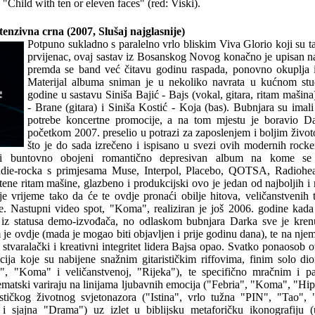
Child with ten or eleven faces" (red: Viski).
tenzivna crna (2007, Slušaj najglasnije)
Potpuno sukladno s paralelno vrlo bliskim Viva Glorio koji su ta
prvijenac, ovaj sastav iz Bosanskog Novog konačno je upisan na 
premda se band već čitavu godinu raspada, ponovno okuplja i
Materijal albuma sniman je u nekoliko navrata u kućnom stu
godine u sastavu Siniša Bajić - Bajs (vokal, gitara, ritam mašin
- Brane (gitara) i Siniša Kostić - Koja (bas). Bubnjara su imal
potrebe koncertne promocije, a na tom mjestu je boravio D
početkom 2007. preselio u potrazi za zaposlenjem i boljim živ
što je do sada izrečeno i ispisano u svezi ovih modernih rocke
avi buntovno obojeni romantično depresivan album na kome se 
ndie-rocka s primjesama Muse, Interpol, Placebo, QOTSA, Radiohe
tene ritam mašine, glazbeno i produkcijski ovo je jedan od najboljih i 
e vrijeme tako da će te ovdje pronaći obilje hitova, veličanstvenih 
e. Nastupni video spot, "Koma", realiziran je još 2006. godine kada
ti iz statusa demo-izvođača, no odlaskom bubnjara Darka sve je kre
 je ovdje (mada je mogao biti objavljen i prije godinu dana), te na nje
stvaralački i kreativni integritet lidera Bajsa opao. Svatko ponaosob o
ija koje su nabijene snažnim gitarističkim riffovima, finim solo di
", "Koma" i veličanstvenoj, "Rijeka"), te specifično mračnim i p
matski variraju na linijama ljubavnih emocija ("Febria", "Koma", "Hip
tičkog životnog svjetonazora ("Istina", vrlo tužna "PIN", "Tao", 
 i sjajna "Drama") uz izlet u biblijsku metaforičku ikonografiju