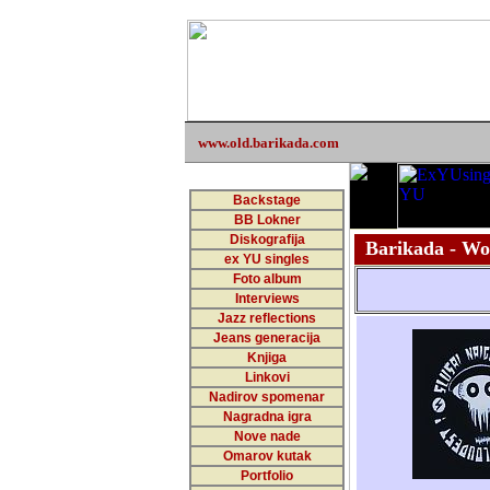
www.old.barikada.com
Backstage
BB Lokner
Diskografija
Barikada - Wor
ex YU singles
Foto album
Interviews
Jazz reflections
Jeans generacija
Knjiga
Linkovi
Nadirov spomenar
Nagradna igra
Nove nade
Omarov kutak
Portfolio