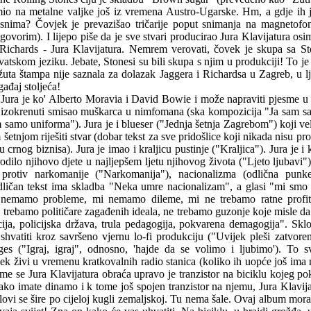
mio na metalne valjke još iz vremena Austro-Ugarske. Hm, a gdje ih 
snima? Čovjek je prevazišao tričarije poput snimanja na magnetofo
govorim). I lijepo piše da je sve stvari producirao Jura Klavijatura os
-Richards - Jura Klavijatura. Nemrem verovati, čovek je skupa sa St
vatskom jeziku. Jebate, Stonesi su bili skupa s njim u produkciji! To je
 žuta štampa nije saznala za dolazak Jaggera i Richardsa u Zagreb, u lj
gađaj stoljeća!
Jura je ko' Alberto Moravia i David Bowie i može napraviti pjesme u
li izokrenuti smisao muškarca u nimfomana (ska kompozicija "Ja sam 
 samo uniforma"). Jura je i blueser ("Jednja šetnja Zagrebom") koji vel
tnjom riješiti stvar (dobar tekst za sve pridošlice koji nikada nisu pr
 crnog biznisa). Jura je imao i kraljicu pustinje ("Kraljica"). Jura je i 
ilo njihovo djete u najljepšem ljetu njihovog života ("Ljeto ljubavi").
i protiv narkomanije ("Narkomanija"), nacionalizma (odlična pun
dličan tekst ima skladba "Neka umre nacionalizam", a glasi "mi smo
 nemamo probleme, mi nemamo dileme, mi ne trebamo ratne profit
ne trebamo političare zagađenih ideala, ne trebamo guzonje koje misle d
ija, policijska država, trula pedagogija, pokvarena demagogija". Skl
shvatiti kroz savršeno vjernu lo-fi produkciju ("Uvijek pleši zatvoreni
es ("Igraj, igraj", odnosno, 'hajde da se volimo i ljubimo'). To sv
jek živi u vremenu kratkovalnih radio stanica (koliko ih uopće još ima n
me se Jura Klavijatura obraća upravo je tranzistor na biciklu kojeg p
, ako imate dinamo i k tome još spojen tranzistor na njemu, Jura Klavij
alovi se šire po cijeloj kugli zemaljskoj. Tu nema šale. Ovaj album mor