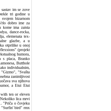
 sastav im se zove
otekle tri godine u
no svojem bizarnom
 Vrlo dobro ime za
 u kome ima zaista
odya, dance-rocka,
alja, elemenata tex-
talne glazbe, a u
ka otprilike u onoj
lexxions" (projekt
ekstualnog humora,
ka s placa, Branko
 Ramonesa, Butthole
kako individualnim,
, "Gizmo", "Svašta
posebna zanimljivost
 uočava sva njihova
 humor, a Etui Etui
 with ten or eleven
"Nekoliko lica mrvi
1. "Priča o čovjeku
. "Surfin' bird" rmx