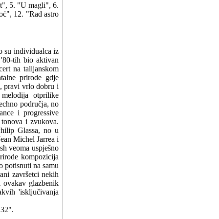
t", 5. "U magli", 6.
ć", 12. "Rad astro
o su individualca iz
'80-tih bio aktivan
cert na talijanskom
talne prirode gdje
 pravi vrlo dobru i
melodija otprilike
techno područja, no
ance i progressive
a tonova i zvukova.
hilip Glassa, no u
Jean Michel Jarrea i
Fish veoma uspješno
rirode kompozicija
o potisnuti na samu
ani završetci nekih
i ovakav glazbenik
vih 'isključivanja
X32".