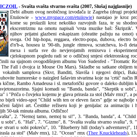
NICZOIL
- Svašta svašta stvarno svašta (2007, Slušaj najglasnije)
Debi album ovog neobičnog izvođača iz Zagreba (drugi projekt
Etuiiowie -
www.myspace.com/etuiiowie
) nastajao je kroz pr
kome su prolazili kroz nekoliko razvojnih faza, te su shod
ekscentrizmu na omotu napisali 'vrsta muzike baš: Škripzik'.
njihov prijatni glazbeni eskapizam (obratite pažnju na omot)
svega. Od hip-hopa, reggaea, electro-popa, dubova, electro b
d'n'b-a, housea iz '90-tih, jungle ritmova, scratcheva, lo-fi det
mexa i surfa sve do nevjerojatnih remixeva i eksperimen
cjelokupnom pogledu radi se o odličnoj smjesi elektronskog roc
učinili na sjajnom ovogodišnjem albumu Von Sudenfed - "Tromatic Ref
 The Fall i dvojca iz Mouse On Mars). Skladbe su satkane obiljem t
nih vokalnih samplova (Skvr, Banditi, Slaviša i njegovi dripci, Ba
 duhovite humoreske o naizgled šašavim stvarima koje na 'crtić' način
na kičme, Rambo Amadeusa i sl. metaforički govore o daleko dubljim 
 svjetonazorima. Sjajni komadi su "Banda, banda", "Skeptik u sobi"
ta" i "Priča o čovjeku kojemu je glava prirasla za stol (Malv rmx)", a 
rno bijeli video-spot "Child with ten or eleven faces" gdje se najbolje
čeni šaljivi art. Čestitke režiseru koji je genijalac za animaciju i
oljih 50-tak minuta albuma. Odlično!
vašta", 2. "Nemoj tamo, nemoj tu si!", 3. "Banda, banda", 4. "Child
k u sobi", 6. "Haš", 7. "Gizmo", 8. "Svašta svašta stvarno svašta", 9. 
e stvari u sobi pokreću", 10. "Blueberry hill (today's adventures)", 1
irasla za stol" (Malv rmx), 12. "Ocean" rmx (
Thee Knuckleheads
), 13