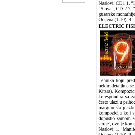
Naslovi: CD1 1. "Ko
"Slova", CD 2 7. "
gusarske monarhije
Ocijena (1-10): 9
ELECTRIC FISH - E
Tehnika koju pred
nekim detaljima se 
Kitara). Kompozici
korespondira sa za
često ulazi u psih
marginu što glazbi
kompozicija koji 
dopustio samom se
struje', ovo je ko
Naslovi: 1. "Manif
Ocijena (1-10): 9