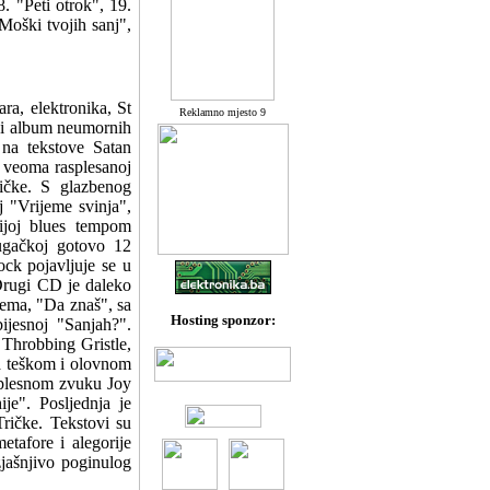
. "Peti otrok", 19.
Moški tvojih sanj",
ra, elektronika, St
Reklamno mjesto 9
nji album neumornih
 na tekstove Satan
 veoma rasplesanoj
ričke. S glazbenog
j "Vrijeme svinja",
nijoj blues tempom
dugačkoj gotovo 12
ock pojavljuje se u
Drugi CD je daleko
 tema, "Da znaš", sa
Hosting sponzor:
ijesnoj "Sanjah?".
 Throbbing Gristle,
ka teškom i olovnom
 plesnom zvuku Joy
je". Posljednja je
ričke. Tekstovi su
etafore i alegorije
jašnjivo poginulog