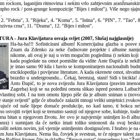
nim rockom, laganijim ritmovima i nekim vrlo zahtjevnim aranžmanski
mpho rock / post-grunge kompozicije "Bijes i milost"). Više nego sjajn
.
 2. "Febria", 3. "Rijeka", 4. "Koma", 5. "Istina", 6. "PIN", 7. "Tao", 
nzivna crna", 11. "Drama", 12. "Bijes i milost".
 - Jura Klavijatura osvaja svijet (2007, Slušaj najglasnije)
Ha-ha-ha!!! Sofisticirani album! Komercijalna glazba u posve n
Znam da Zdenko za neke čudnovate projekte i albume namjer
nikome, ali ovaj je naj u svim mogućim pogledima (i nekim koji b
kada pogledate na omot pomislite da vidite Ante Đapića iz neki
je imao samo 90 kila i bavio se komponiranjem nacionalnih bud
enciklopedija i povijesne literature. A kada okrenete omot, shvati
brazdio u undergroundu... Čekaj, bremzaj, stani! Siđi s bicikla! A
Anto Đapić, to je nova zvijezda Jura Klavijatura (pravim imeno
Zagreba) koji se na poleđini omota slikao ispred postera Laibacha
lastitoj sobi. I na tom omotu lijepo piše da je album sniman u (nov
 stanje svijesti" gdje će ubuduće zalaziti mnogi veliki umjetnici zvuko
vajuće od naše lijepe domaće produkcije, no kad tamo, ti bokca ne
o osvojiti svijet koji se trenutno sastoji od njegove sobe, kuhinje, toale
ma bitan u njegovom životu. Jer ovo je najvjernije snimljen lo-fi alb
 žanra) i sumnjam da će netko imati toliko smionosti da ovaj beskra
 uništi nekim novim, još vjernije snimljenim dostignućem. I hrabro je na
m Jura Klavijatura. Nema šta, čovjek je svestran, te će njegov talent za
The Rolling Stones čiju je skladbu "Brown sugar" (prevedeno kao "Žuti š