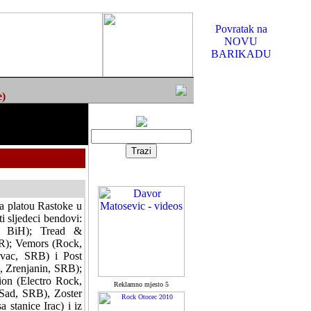
Povratak na
NOVU
BARIKADU
e)
a platou Rastoke u
i sljedeci bendovi:
j, BiH); Tread &
HR); Vemors (Rock,
evac, SRB) i Post
, Zrenjanin, SRB);
on (Electro Rock,
Reklamno mjesto 5
Sad, SRB), Zoster
 stanice Irac) i iz