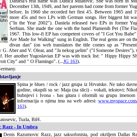
Daniela's real name was Danica Milatovic. She was born in M
December 13th, 1949, and her parents had come from former Yug
before. In 1960 she recorded her first 45. Between 1965 and 
more 45s and two LPs with German songs. Her biggest hit wa
("In the Year 2002"). Daniela released two EPs in former Yug
Serbian. She made the one with the band Plamenih Pet (The Fl
1967. This low-fi EP has competent covers of "I Got You Babe
Are Made for Walking" sung in English. The real gems are on the
divan dan" (on web translators the title comes up as "Prese
by G. Aber and V. Olear, and "Ja nekog µelim" ("I Someone Desires"), 
lf. Her another Yugoslavian EP was with track list: " Hippy Hippy 
oit City" and " O Flamingo". (...
JG 163
).
Germany.
stavljanje
Spina je blues / rock / jazz grupa iz Hrvatske. Ne tako davn
godine, okupili su se: Maja (na slici) - vokali, tekstovi; Nikol
bubnjevi i Ivona - bas gitara i oformili su grupu imenom
informacija o njima ima na web adresi:
www.myspace.com/
163
).
tosevic, Tuzla, BiH.
c Razz - In Umbra
Denis Razumovic Razz, jazz saksofonista, pod okriljem Dallas Re