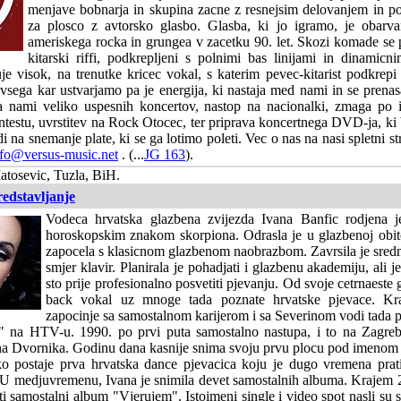
menjave bobnarja in skupina zacne z resnejsim delovanjem in po
za plosco z avtorsko glasbo. Glasba, ki jo igramo, je obarva
ameriskega rocka in grungea v zacetku 90. let. Skozi komade se 
kitarski riffi, podkrepljeni s polnimi bas linijami in dinamic
je visok, na trenutke kricec vokal, s katerim pevec-kitarist podkrep
vsega kar ustvarjamo pa je energija, ki nastaja med nami in se prena
a nami veliko uspesnih koncertov, nastop na nacionalki, zmaga po i
ntestu, uvrstitev na Rock Otocec, ter priprava koncertnega DVD-ja, ki
i na snemanje plate, ki se ga lotimo poleti. Vec o nas na nasi spletni s
nfo@versus-music.net
. (...
JG 163
).
tosevic, Tuzla, BiH.
redstavljanje
Vodeca hrvatska glazbena zvijezda Ivana Banfic rodjena 
horoskopskim znakom skorpiona. Odrasla je u glazbenoj obitel
zapocela s klasicnom glazbenom naobrazbom. Zavrsila je sredn
smjer klavir. Planirala je pohadjati i glazbenu akademiju, ali je
sto prije profesionalno posvetiti pjevanju. Od svoje cetrnaeste
back vokal uz mnoge tada poznate hrvatske pjevace. Kr
zapocinje sa samostalnom karijerom i sa Severinom vodi tada 
 na HTV-u. 1990. po prvi puta samostalno nastupa, i to na Zagreb
na Dvornika. Godinu dana kasnije snima svoju prvu plocu pod imenom
ko postaje prva hrvatska dance pjevacica koju je dugo vremena pratil
 U medjuvremenu, Ivana je snimila devet samostalnih albuma. Krajem 
eti samostalni album "Vjerujem". Istoimeni single i video spot nasli su