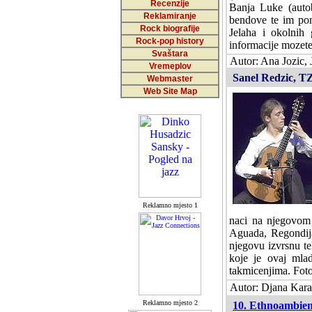
Recenzije
Banja Luke (autob
Reklamiranje
bendove te im poma
Rock biografije
Jelaha i okolnih 
Rock-pop history
informacije mozet
Svaštara
Autor: Ana Jozic, 
Vremeplov
Sanel Redzic, TZ
Webmaster
Web Site Map
Reklamno mjesto 1
naci na njegovom 
Aguada, Regondija,
njegovu izvrsnu te
koje je ovaj mla
takmicenjima. Fot
Autor: Djana Kara
Reklamno mjesto 2
10. Ethnoambien