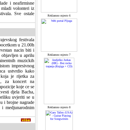
lade i neafirmisne
 mladi volonteri iz
tivala. Sve ostale
Reklamno mjesto 6
ajevskog festivala
s pocetkom u 21.00h
vrstan nacin biti i
objavljen u aprilu
Reklamno mjesto 7
inentnih muzickih
ristom impresivnog
nca ustvrdio kako
 koja je rijetka za
, za koncert na
pozicije koje ce se
vesti djela Bacha,
iliku uvjeriti se u
ju i brojne nagrade
m i medjunarodnim
Reklamno mjesto 8