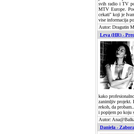
svih radio i TV p
MTV Europe. Pocet
cekati" koji je Iva
vise informacija po
Autor: Dragutin Ma
Leya (HR) - Pred
kako profesionalno
zanimljiv projekt.
rekoh, da probam..
i popijem po koju s
Autor: Ana@Balka
Daniela - Zabora