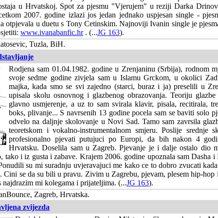
ostaja u Hrvatskoj. Spot za pjesmu "Vjerujem" u reziji Darka Drinovc
kom 2007. godine izlazi jos jedan jednako uspjesan single - pjesm
na otpjevala u duetu s Tony Cetinskim. Najnoviji Ivanin single je pjesma
sjetiti:
www.ivanabanfic.hr
. (...
JG 163
).
tosevic, Tuzla, BiH.
stavljanje
Rodjena sam 01.04.1982. godine u Zrenjaninu (Srbija), rodnom 
svoje sedme godine zivjela sam u Islamu Grckom, u okolici Zad
majka, kada smo se svi zajedno (starci, buraz i ja) preselili u Z
upisala skolu osnovnog i glazbenog obrazovanja. Teoriju glazb
glavno usmjerenje, a uz to sam svirala klavir, pisala, recitirala, tr
boks, plivanje... S navrsenih 13 godine pocela sam se baviti solo p
odvelo na daljnje skolovanje u Novi Sad. Tamo sam zavrsila glaz
teoretskom i vokalno-instrumentalnom smjeru. Poslije srednje s
profesionalno pjevati putujuci po Europi, da bih nakon 4 godi
Hrvatsku. Doselila sam u Zagreb. Pjevanje je i dalje ostalo dio 
, tako i iz gusta i zabave. Krajem 2006. godine upoznala sam Dasha i 
 Ponudili su mi suradnju uvjeravajuci me kako ce to dobro zvucati kada
. Cini se da su bili u pravu. Zivim u Zagrebu, pjevam, plesem hip-hop i
 najdrazim mi kolegama i prijateljima. (...
JG 163
).
nBounce, Zagreb, Hrvatska.
vljena zvijezda