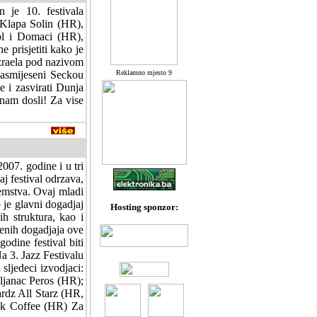
 je 10. festivala
 Klapa Solin (HR),
bl i Domaci (HR),
 prisjetiti kako je
Izraela pod nazivom
nasmijeseni Seckou
Reklamno mjesto 9
 i zasvirati Dunja
nam dosli! Za vise
007. godine i u tri
j festival odrzava,
ozemstva. Ovaj mladi
 je glavni dogadjaj
Hosting sponzor:
h struktura, kao i
benih dogadjaja ove
odine festival biti
Na 3. Jazz Festivalu
sljedeci izvodjaci:
janac Peros (HR);
rdz All Starz (HR,
ck Coffee (HR) Za