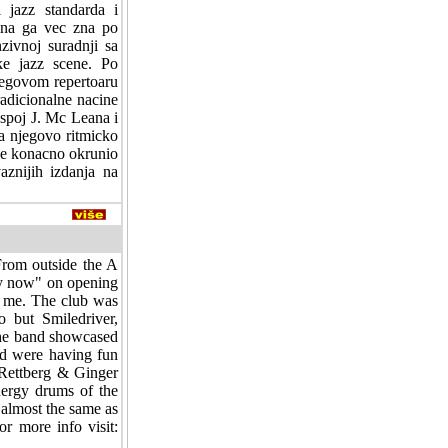
 jazz standarda i
cina ga vec zna po
zivnoj suradnji sa
ke jazz scene. Po
njegovom repertoaru
tradicionalne nacine
 spoj J. Mc Leana i
na njegovo ritmicko
 je konacno okrunio
aznijih izdanja na
From outside the A
y now" on opening
t me. The club was
 but Smiledriver,
the band showcased
d were having fun
 Rettberg & Ginger
ergy drums of the
almost the same as
r more info visit: