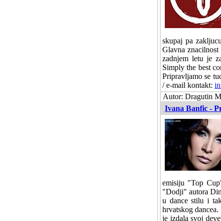
skupaj pa zakljucu
Glavna znacilnost 
zadnjem letu je z
Simply the best co
Pripravljamo se tud
/ e-mail kontakt:
i
Autor: Dragutin Ma
Ivana Banfic - P
emisiju "Top Cup"
"Dodji" autora Di
u dance stilu i ta
hrvatskog dancea.
je izdala svoj dev