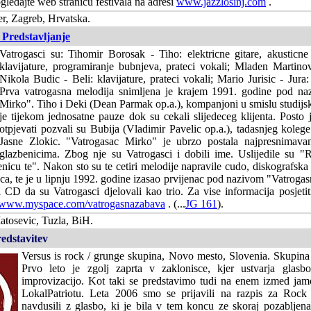
gledajte web stranicu festivala na adresi
www.jazzlosinj.com
.
r, Zagreb, Hrvatska.
 Predstavljanje
Vatrogasci su: Tihomir Borosak - Tiho: elektricne gitare, akusticne 
klavijature, programiranje bubnjeva, prateci vokali; Mladen Martinov
Nikola Budic - Beli: klavijature, prateci vokali; Mario Jurisic - Jura:
Prva vatrogasna melodija snimljena je krajem 1991. godine pod na
Mirko". Tiho i Deki (Dean Parmak op.a.), kompanjoni u smislu studijsk
je tijekom jednosatne pauze dok su cekali slijedeceg klijenta. Posto 
otpjevati pozvali su Bubija (Vladimir Pavelic op.a.), tadasnjeg koleg
Jasne Zlokic. "Vatrogasac Mirko" je ubrzo postala najpresnimava
glazbenicima. Zbog nje su Vatrogasci i dobili ime. Uslijedile su "
nicu te". Nakon sto su te cetiri melodije napravile cudo, diskografsk
ca, te je u lipnju 1992. godine izasao prvijenac pod nazivom "Vatroga
i CD da su Vatrogasci djelovali kao trio. Za vise informacija posjeti
www.myspace.com/vatrogasnazabava
. (...
JG 161
).
tosevic, Tuzla, BiH.
edstavitev
Versus is rock / grunge skupina, Novo mesto, Slovenia. Skupina 
Prvo leto je zgolj zaprta v zaklonisce, kjer ustvarja glasb
improvizacijo. Kot taki se predstavimo tudi na enem izmed j
LokalPatriotu. Leta 2006 smo se prijavili na razpis za Rock
navdusili z glasbo, ki je bila v tem koncu ze skoraj pozabljen