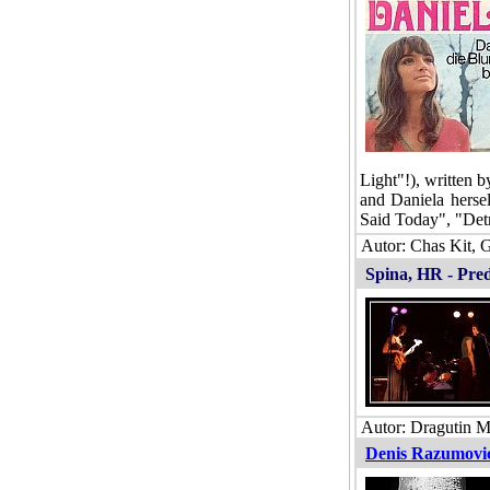
Light"!), written 
and Daniela herse
Said Today", "Detr
Autor: Chas Kit, 
Spina, HR - Pred
Autor: Dragutin Ma
Denis Razumovi