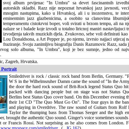
svoj album prvijenac "In Umbra" sa devet fascinantnih izvedbi
autorskih skladbi. Razz nije nepoznat hrvatskoj jazz javnosti, ve
mnogim nastupima, kako u Hrvatskoj, ali i u inozemstvu, te inten
eminentnim jazz glazbenicima, a osobito sa clanovima liburnijs
temperamentu cistokrvni boper, voli svirati u brzom tempu, ali na 
nalaze se i balade koje izvodi u totalno liricnoj maniri nastavljajuci 
izvodjenja takvih muzickih djela. Zvukovno, sebe voli definirati kao
Lou Donaldsona, a Art Pepper je, po njemu, izvrsio najjaci utjecaj 
fraziranje. Svoju zanimljivu biografiju Danis Razumovic Razz, sada
prvog solo albuma, "In Umbra", koji je bez sumnje, jedno od najv
.
c, Zagreb, Hrvatska.
 Portrait
Smiledriver is rock / classic rock band from Berlin, Germany. "
W S in the Wilhelmsruher Damm came the sound of "In the Arm
the door the hard rock sound of Brit-Rock legend Status Quo hi
packed with dancing people but on stage was not Status Quo
Berlins best Status Quo cover band. On this December evening 
their 1st CD "The Quo Must Go On". The four guys in the ban
and playing in Overdrive. The raw sound of Guitars from Rolf
Taylor the thumping bass from Thomas Seeger and the high en
r, brought the authentic Quo sound. Ginger's voice sometimes sounds 
tt or Francis Rossi. Not surprising as he also comes from London. Fo
r
www.myspace.com/smiledriver
. (...
JG 162
).