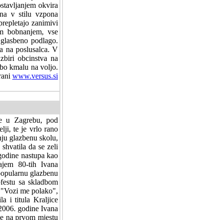
stavljanjem okvira
na v stilu vzpona
prepletajo zanimivi
nim bobnanjem, vse
i glasbeno podlago.
sa na poslusalca. V
zbiri obcinstva na
 bo kmalu na voljo.
trani
www.versus.si
je u Zagrebu, pod
ji, te je vrlo rano
ju glazbenu skolu,
 shvatila da se zeli
 godine nastupa kao
ajem 80-tih Ivana
popularnu glazbenu
festu sa skladbom
 "Vozi me polako",
a i titula Kraljice
2006. godine Ivana
 se na prvom mjestu