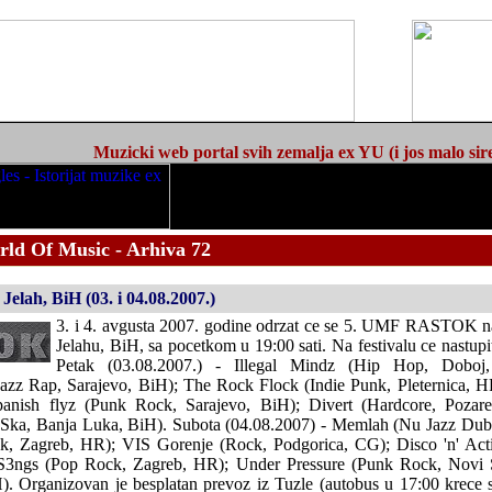
Muzicki web portal svih zemalja ex YU (i jos malo sir
rld Of Music - Arhiva 72
elah, BiH (03. i 04.08.2007.)
3. i 4. avgusta 2007. godine odrzat ce se 5. UMF RASTOK n
Jelahu, BiH, sa pocetkom u 19:00 sati. Na festivalu ce nastupit
Petak (03.08.2007.) - Illegal Mindz (Hip Hop, Dobo
Jazz Rap, Sarajevo, BiH); The Rock Flock (Indie Punk, Pleternica, 
panish flyz (Punk Rock, Sarajevo, BiH); Divert (Hardcore, Pozar
Ska, Banja Luka, BiH). Subota (04.08.2007) - Memlah (Nu Jazz Dub
, Zagreb, HR); VIS Gorenje (Rock, Podgorica, CG); Disco 'n' Acti
S3ngs (Pop Rock, Zagreb, HR); Under Pressure (Punk Rock, Novi 
. Organizovan je besplatan prevoz iz Tuzle (autobus u 17:00 krece sa