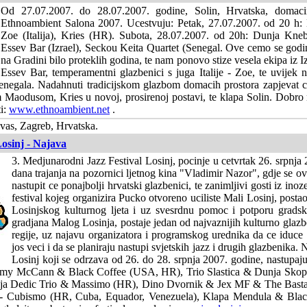
Od 27.07.2007. do 28.07.2007. godine, Solin, Hrvatska, domacin
Ethnoambient Salona 2007. Ucestvuju: Petak, 27.07.2007. od 20 h:
Zoe (Italija), Kries (HR). Subota, 28.07.2007. od 20h: Dunja Kne
Essev Bar (Izrael), Seckou Keita Quartet (Senegal. Ove cemo se godine
na Gradini bilo proteklih godina, te nam ponovo stize vesela ekipa iz 
Essev Bar, temperamentni glazbenici s juga Italije - Zoe, te uvijek 
enegala. Nadahnuti tradicijskom glazbom domacih prostora zapjevat ce
 Maodusom, Kries u novoj, prosirenoj postavi, te klapa Solin. Dobro 
ti:
www.ethnoambient.net
.
vas, Zagreb, Hrvatska.
Losinj - Najava
3. Medjunarodni Jazz Festival Losinj, pocinje u cetvrtak 26. srpnja 2
dana trajanja na pozornici ljetnog kina "Vladimir Nazor", gdje se ova
nastupit ce ponajbolji hrvatski glazbenici, te zanimljivi gosti iz in
festival kojeg organizira Pucko otvoreno uciliste Mali Losinj, postao
Losinjskog kulturnog ljeta i uz svesrdnu pomoc i potporu gradski
gradjana Malog Losinja, postaje jedan od najvaznijih kulturno glaz
regije, uz najavu organizatora i programskog urednika da ce iduce g
jos veci i da se planiraju nastupi svjetskih jazz i drugih glazbenika. 
Losinj koji se odrzava od 26. do 28. srpnja 2007. godine, nastupaju 
mmy McCann & Black Coffee (USA, HR), Trio Slastica & Dunja Skopl
ija Dedic Trio & Massimo (HR), Dino Dvornik & Jex MF & The Basta
 - Cubismo (HR, Cuba, Equador, Venezuela), Klapa Mendula & Bla