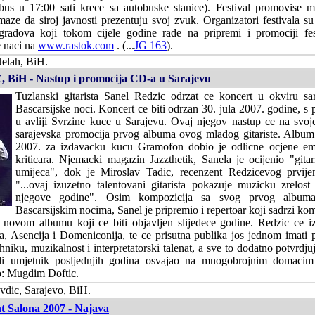
us u 17:00 sati krece sa autobuske stanice). Festival promovise m
ze da siroj javnosti prezentuju svoj zvuk. Organizatori festivala su
gradova koji tokom cijele godine rade na pripremi i promociji fes
e naci na
www.rastok.com
. (...
JG 163
).
Jelah, BiH.
, BiH - Nastup i promocija CD-a u Sarajevu
Tuzlanski gitarista Sanel Redzic odrzat ce koncert u okviru sar
Bascarsijske noci. Koncert ce biti odrzan 30. jula 2007. godine, 
u avliji Svrzine kuce u Sarajevu. Ovaj njegov nastup ce na svoje
sarajevska promocija prvog albuma ovog mladog gitariste. Album 
2007. za izdavacku kucu Gramofon dobio je odlicne ocjene em
kriticara. Njemacki magazin Jazzthetik, Sanela je ocijenio "gita
umijeca", dok je Miroslav Tadic, recenzent Redzicevog prvije
"...ovaj izuzetno talentovani gitarista pokazuje muzicku zrelost
njegove godine". Osim kompozicija sa svog prvog albuma
Bascarsijskim nocima, Sanel je pripremio i repertoar koji sadrzi kom
novom albumu koji ce biti objavljen slijedece godine. Redzic ce iz
 Asencija i Domeniconija, te ce prisutna publika jos jednom imati pr
hniku, muzikalnost i interpretatorski talenat, a sve to dodatno potvrdju
di umjetnik posljednjih godina osvajao na mnogobrojnim domaci
o: Mugdim Doftic.
vdic, Sarajevo, BiH.
t Salona 2007 - Najava