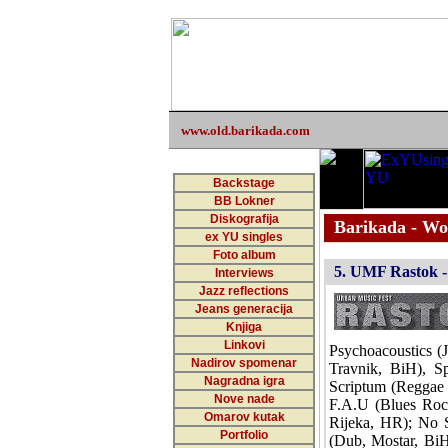
www.old.barikada.com
Backstage
BB Lokner
Diskografija
Barikada - Wo
ex YU singles
Foto album
5. UMF Rastok - J
Interviews
Jazz reflections
Jeans generacija
Knjiga
Linkovi
Psychoacoustics (
Nadirov spomenar
Travnik, BiH), S
Nagradna igra
Scriptum (Reggae 
Nove nade
F.A.U (Blues Rock
Omarov kutak
Rijeka, HR); No 
Portfolio
(Dub, Mostar, BiH)