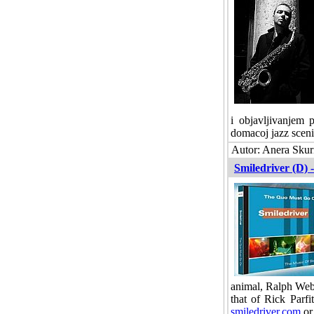
i objavljivanjem 
domacoj jazz sceni
Autor: Anera Skuri
Smiledriver (D) -
animal, Ralph Webe
that of Rick Parfi
smiledriver.com
o