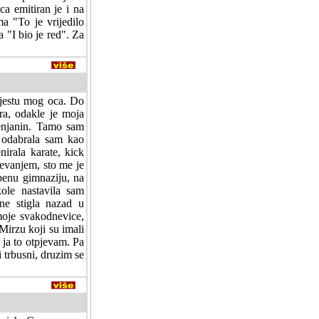
a emitiran je i na
a "To je vrijedilo
 "I bio je red". Za
mjestu mog oca. Do
ra, odakle je moja
renjanin. Tamo sam
e odabrala sam kao
enirala karate, kick
jevanjem, sto me je
benu gimnaziju, na
kole nastavila sam
ne stigla nazad u
moje svakodnevice,
Mirzu koji su imali
 ja to otpjevam. Pa
 trbusni, druzim se