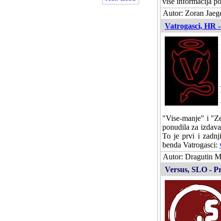
vise informacija po
Autor: Zoran Jaege
Vatrogasci, HR -
"Vise-manje" i "Ze
ponudila za izdava
To je prvi i zadnj
benda Vatrogasci:
Autor: Dragutin Ma
Versus, SLO - Pr