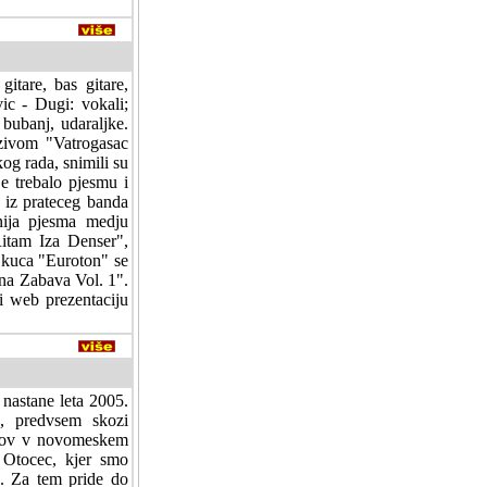
gitare, bas gitare,
ic - Dugi: vokali;
 bubanj, udaraljke.
zivom "Vatrogasac
og rada, snimili su
je trebalo pjesmu i
e iz prateceg banda
nija pjesma medju
Ritam Iza Denser",
a kuca "Euroton" se
sna Zabava Vol. 1".
ti web prezentaciju
nastane leta 2005.
o, predvsem skozi
amov v novomeskem
 Otocec, kjer smo
a. Za tem pride do